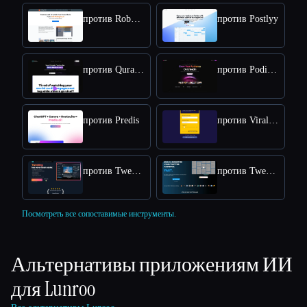
против Robopost AI
против Postlyy
против Qura AI
против Podify.io
против Predis
против Viral Post Generator
против TweetAI
против Tweethunter
Посмотреть все сопоставимые инструменты.
Альтернативы приложениям ИИ
для
Lunroo