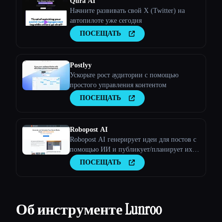
Qura AI
Начните развивать свой X (Twitter) на
автопилоте уже сегодня
ПОСЕЩАТЬ
Postlyy
Ускорьте рост аудитории с помощью
простого управления контентом
ПОСЕЩАТЬ
Robopost AI
Robopost AI генерирует идеи для постов с
помощью ИИ и публикует/планирует их в
своих учетных записях в социальных
ПОСЕЩАТЬ
сетях.
Об инструменте Lunroo