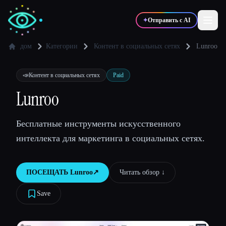
✦
Отправить с AI
дом
Категории
Контент в социальных сетях
Lunroo
✍️
🎨
Писатели
Дизайнеры
📣
Контент в социальных сетях
Paid
Lunroo
💻
📈
Разработчики
Маркетологи
Бесплатные инструменты искусственного
интеллекта для маркетинга в социальных сетях.
🎓
🎬
Студенты
Креаторы
ПОСЕЩАТЬ
Lunroo
↗︎
Читать обзор ↓︎
Save
Блог
Сравнить инструменты