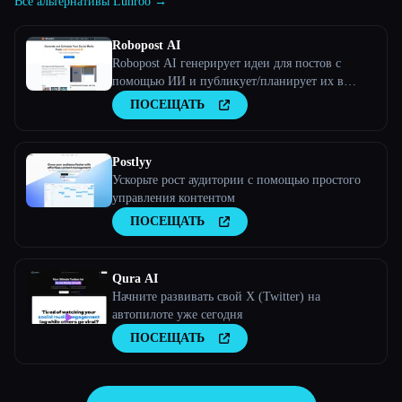
Все альтернативы Lunroo →
Robopost AI
Robopost AI генерирует идеи для постов с
помощью ИИ и публикует/планирует их в
своих учетных записях в социальных сетях.
ПОСЕЩАТЬ
Postlyy
Ускорьте рост аудитории с помощью простого
управления контентом
ПОСЕЩАТЬ
Qura AI
Начните развивать свой X (Twitter) на
автопилоте уже сегодня
ПОСЕЩАТЬ