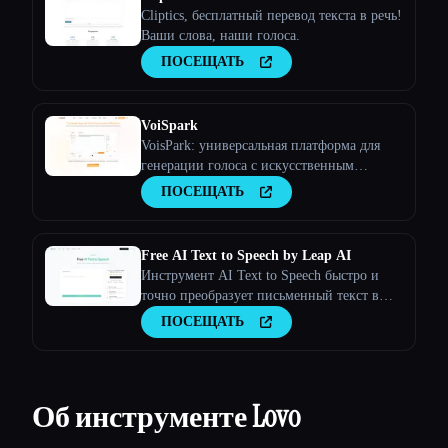
Cliptics, бесплатный перевод текста в речь!
Ваши слова, наши голоса.
ПОСЕЩАТЬ
VoiSpark
VoisPark: универсальная платформа для
генерации голоса с искусственным
интеллектом | Преобразование текста в
ПОСЕЩАТЬ
речь и клонирование голоса
Free AI Text to Speech by Leap AI
Инструмент AI Text to Speech быстро и
точно преобразует письменный текст в
речь с естественным звучанием, повышая
ПОСЕЩАТЬ
вовлеченность и доступность любого
текста.
Об инструменте Lovo