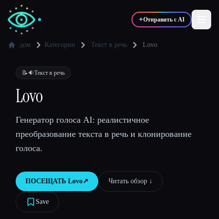
✦
Отправить с AI
дом
Категории
Текст в речь
Lovo
✍️
🎨
Писатели
Дизайнеры
📝🔉
Текст в речь
Lovo
💻
📈
Разработчики
Маркетологи
Генератор голоса AI: реалистичное
преобразование текста в речь и клонирование
🎓
🎬
Студенты
Креаторы
голоса.
ПОСЕЩАТЬ
Lovo
↗︎
Читать обзор ↓︎
Блог
Save
Сравнить инструменты