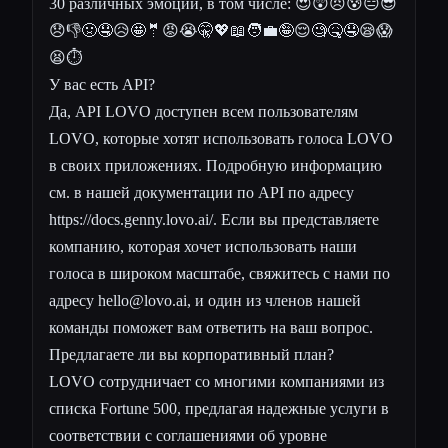
30 различных эмоций, в том числе: 😍😲😠😰😑😎
😞👎🤢🤤😥🤩🤵😡😭🤫💖📖🧑‍💼🤪😌🧐🤒🤤😪😱
😫⏱️
У вас есть API?
Да, API LOVO доступен всем пользователям
LOVO, которые хотят использовать голоса LOVO
в своих приложениях. Подробную информацию
см. в нашей документации по API по адресу
https://docs.genny.lovo.ai/
. Если вы представляете
компанию, которая хочет использовать наши
голоса в широком масштабе, свяжитесь с нами по
адресу
hello@lovo.ai
, и один из членов нашей
команды поможет вам ответить на ваш вопрос.
Предлагаете ли вы корпоративный план?
LOVO сотрудничает со многими компаниями из
списка Fortune 500, предлагая надежные услуги в
соответствии с соглашениями об уровне