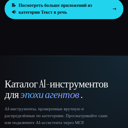
📝
Посмотреть больше приложений из
🔉
категории
Текст в речь
Каталог AI-инструментов
That AI Collection
для
эпохи агентов
.
AI-инструменты, проверенные вручную и
распределённые по категориям. Просматривайте сами
или подключите AI-ассистента через MCP.