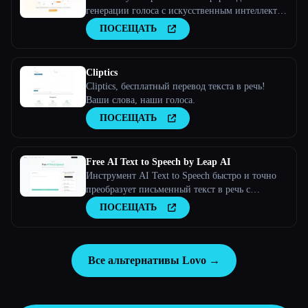
генерации голоса с искусственным интеллектом
| Преобразование текста в речь и клонирование
ПОСЕЩАТЬ
голоса
Cliptics
Cliptics, бесплатный перевод текста в речь!
Ваши слова, наши голоса.
ПОСЕЩАТЬ
Free AI Text to Speech by Leap AI
Инструмент AI Text to Speech быстро и точно
преобразует письменный текст в речь с
естественным звучанием, повышая
ПОСЕЩАТЬ
вовлеченность и доступность любого текста.
Все альтернативы Lovo →