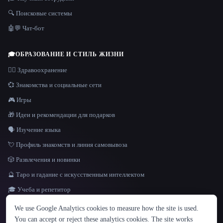
🔍 Поисковые системы
🤖💬 Чат-бот
🎓
ОБРАЗОВАНИЕ И СТИЛЬ ЖИЗНИ
👩‍⚕️ Здравоохранение
💞 Знакомства и социальные сети
🎮 Игры
🎁 Идеи и рекомендации для подарков
🗣️ Изучение языка
💘 Профиль знакомств и линия самовывоза
🎲 Развлечения и новинки
🔮 Таро и гадание с искусственным интеллектом
🎓 Учеба и репетитор
ЯЗЫК
We use Google Analytics cookies to measure how the site is used.
English
español
Français
Русский
简体中文
You can accept or reject these analytics cookies. The site works