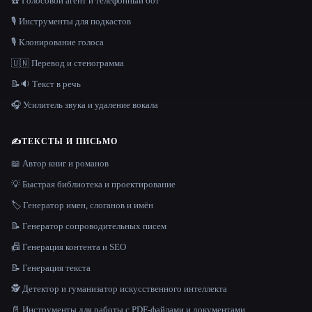
☎️ Голосовой агент и телефонный бот
🎙️ Инструменты для подкастов
🎙️ Клонирование голоса
🇺🇳 Перевод и стенограмма
📝🔉 Текст в речь
🎧 Усилитель звука и удаление вокала
✍️
ТЕКСТЫ И ПИСЬМО
📖 Автор книг и романов
💡 Быстрая библиотека и проектирование
🏷️ Генератор имен, слоганов и имён
📝 Генератор сопроводительных писем
📠 Генерация контента и SEO
📝 Генерация текста
🕵️ Детектор и гуманизатор искусственного интеллекта
📄 Инструменты для работы с PDF-файлами и документами