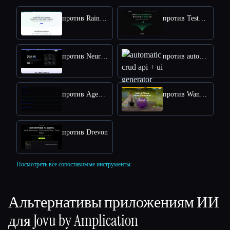
против Rainforest QA
против TestSprite
против NeuralTrust
против automatic crud api + ui generator
против AgentStamp
против Wan2.7 AI
против Drevon
Посмотреть все сопоставимые инструменты.
Альтернативы приложениям ИИ
для
Jovu by Amplication