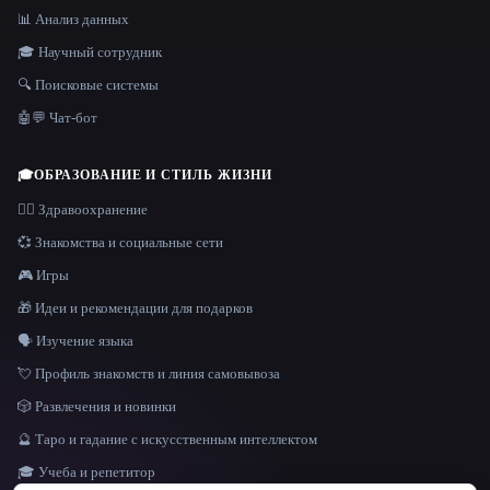
📊 Анализ данных
🎓 Научный сотрудник
🔍 Поисковые системы
🤖💬 Чат-бот
🎓
ОБРАЗОВАНИЕ И СТИЛЬ ЖИЗНИ
👩‍⚕️ Здравоохранение
💞 Знакомства и социальные сети
🎮 Игры
🎁 Идеи и рекомендации для подарков
🗣️ Изучение языка
💘 Профиль знакомств и линия самовывоза
🎲 Развлечения и новинки
🔮 Таро и гадание с искусственным интеллектом
🎓 Учеба и репетитор
ЯЗЫК