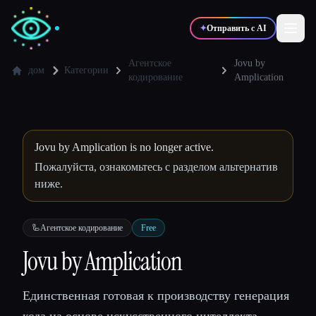
✦
Отправить с AI
Агентское
Jovu by
дом
Категории
кодирование
Amplication
✍️
🎨
Писатели
Дизайнеры
Jovu by Amplication is no longer active.
💻
📈
Разработчики
Маркетологи
Пожалуйста, ознакомьтесь с разделом альтернатив
ниже.
🎓
🎬
Студенты
Креаторы
🦾
Агентское кодирование
Free
Jovu by Amplication
Блог
Единственная готовая к производству генерация
Сравнить инструменты