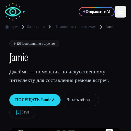
✦
Отправить с AI
дом
Категории
Помощник по встречам
Jamie
✍️
🎨
Писатели
Дизайнеры
👨‍💻
Помощник по встречам
Jamie
💻
📈
Разработчики
Маркетологи
Джейми — помощник по искусственному
интеллекту для составления резюме встреч.
🎓
🎬
Студенты
Креаторы
ПОСЕЩАТЬ
Jamie
↗︎
Читать обзор ↓︎
Save
Блог
Сравнить инструменты