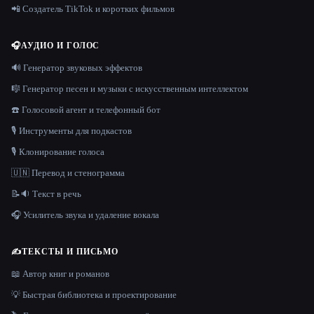
📲 Создатель TikTok и коротких фильмов
🎧
АУДИО И ГОЛОС
🔊 Генератор звуковых эффектов
🎼 Генератор песен и музыки с искусственным интеллектом
☎️ Голосовой агент и телефонный бот
🎙️ Инструменты для подкастов
🎙️ Клонирование голоса
🇺🇳 Перевод и стенограмма
📝🔉 Текст в речь
🎧 Усилитель звука и удаление вокала
✍️
ТЕКСТЫ И ПИСЬМО
📖 Автор книг и романов
💡 Быстрая библиотека и проектирование