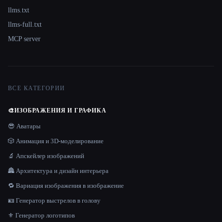
llms.txt
llms-full.txt
MCP server
ВСЕ КАТЕГОРИИ
🎨
ИЗОБРАЖЕНИЯ И ГРАФИКА
😎 Аватары
🎲 Анимация и 3D-моделирование
🔬 Апскейлер изображений
🏯 Архитектура и дизайн интерьера
🔁 Вариация изображения в изображение
🪪 Генератор выстрелов в голову
⚜️ Генератор логотипов