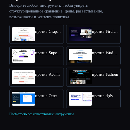
Выберите любой инструмент, чтобы увидеть
структурированное сравнение: цены, развертывание,
возможности и контент-политика.
против Graphic AI
против Fireflies
против Supernormal
против Wudpecker
против Avoma
против Fathom
против Otter
против tl;dv
Посмотреть все сопоставимые инструменты.