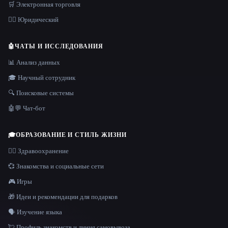
🛒 Электронная торговля
👩‍⚖️ Юридический
🤖
ЧАТЫ И ИССЛЕДОВАНИЯ
📊 Анализ данных
🎓 Научный сотрудник
🔍 Поисковые системы
🤖💬 Чат-бот
🎓
ОБРАЗОВАНИЕ И СТИЛЬ ЖИЗНИ
👩‍⚕️ Здравоохранение
💞 Знакомства и социальные сети
🎮 Игры
🎁 Идеи и рекомендации для подарков
🗣️ Изучение языка
💘 Профиль знакомств и линия самовывоза