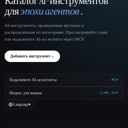
Каталог AI-инструментов
That AI Collection
для
эпохи агентов
.
AI-инструменты, проверенные вручную и
распределённые по категориям. Просматривайте сами
или подключите AI-ассистента через MCP.
Добавить инструмент
→
Подключите AI-ассистенты
MCP
Индекс для машин
LLMS.TXT
Language
▾