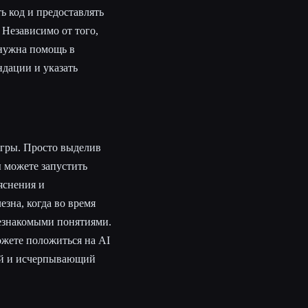
ть код и предоставлять
 Независимо от того,
 нужна помощь в
ндации и указать
игры. Просто выделив
 можете запустить
яснения и
зна, когда во время
незнакомыми понятиями.
ожете положиться на AI
ный и исчерпывающий