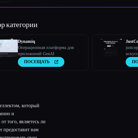
р категории
Dynamiq
JustC
Операционная платформа для
justco
приложений GenAI
искусс
котор
ПОСЕЩАТЬ
П
настра
чем за
настр
теллектом, который
анию и
т того, являетесь ли
r предоставит вам
нстрировать свои