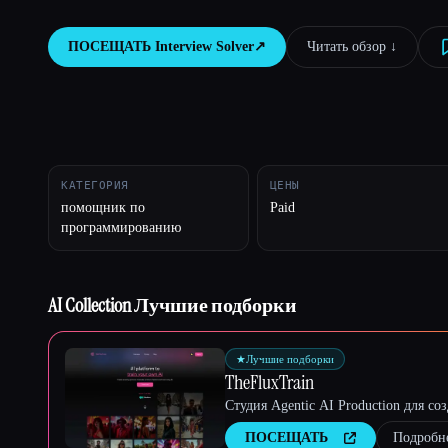
ПОСЕЩАТЬ
Interview Solver
↗︎
Читать обзор ↓︎
Esc
КАТЕГОРИЯ
ЦЕНЫ
помощник по
Paid
программированию
AI Collection Лучшие подборки
★
Лучшие подборки
TheFluxTrain
Студия Agentic AI Production для с
ПОСЕЩАТЬ
Подробн