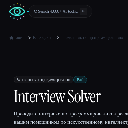
Search 4,000+ AI tools…
⌘
K
дом
Категории
помощник по программированию
💻
помощник по программированию
Paid
Interview Solver
Проводите интервью по программированию в реал
нашим помощником по искусственному интеллект