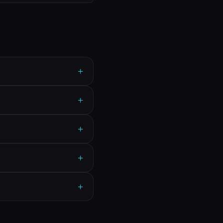
+
+
+
+
+