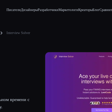
Писатели
Дизайнеры
Разработчики
Маркетологи
Креаторы
Блог
Сравнит
Interview Solver
ьном времени с
у.