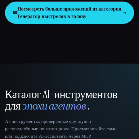
Посмотреть больше приложений из категории
🪪
Генератор выстрелов в голову
Каталог AI-инструментов
That AI Collection
для
эпохи агентов
.
AI-инструменты, проверенные вручную и
распределённые по категориям. Просматривайте сами
или подключите AI-ассистента через MCP.