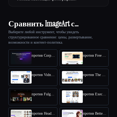
Сравнить ImageArt с…
Выберите любой инструмент, чтобы увидеть
структурированное сравнение: цены, развертывание,
возможности и контент-политика.
против Corporate Headshots AI
против Free AI Headshot Generator | Supawork AI
против Vidnoz AI HEADSHOT GENERATOR
против The Multiverse AI
против Fulgent AI
против Executive Headshots
против Headpix
против BetterPic