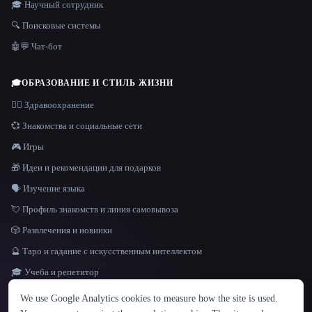
🎓 Научный сотрудник
🔍 Поисковые системы
🤖💬 Чат-бот
🎓
ОБРАЗОВАНИЕ И СТИЛЬ ЖИЗНИ
👩‍⚕️ Здравоохранение
💞 Знакомства и социальные сети
🎮 Игры
🎁 Идеи и рекомендации для подарков
🗣️ Изучение языка
💘 Профиль знакомств и линия самовывоза
🎲 Развлечения и новинки
🔮 Таро и гадание с искусственным интеллектом
🎓 Учеба и репетитор
ЯЗЫК
We use Google Analytics cookies to measure how the site is used.
English
español
Français
Русский
简体中文