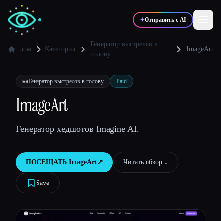
✦
Отправить с AI
Генератор выстрелов в
дом
Категории
ImageArt
голову
✍️
🎨
Писатели
Дизайнеры
🪪
Генератор выстрелов в голову
Paid
ImageArt
💻
📈
Разработчики
Маркетологи
Генератор хедшотов Imagine AI.
🎓
🎬
Студенты
Креаторы
ПОСЕЩАТЬ
ImageArt
↗︎
Читать обзор ↓︎
Save
Блог
Сравнить инструменты