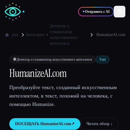
✦
Отправить с AI
Детектор и
гуманизатор
дом
Категории
HumanizeAI.com
искусственного
✍️
🎨
Писатели
Дизайнеры
интеллекта
🕵️
Детектор и гуманизатор искусственного интеллекта
Paid
💻
📈
Разработчики
Маркетологи
HumanizeAI.com
🎓
🎬
Студенты
Креаторы
Преобразуйте текст, созданный искусственным
интеллектом, в текст, похожий на человека, с
помощью Humanize.
Блог
ПОСЕЩАТЬ
HumanizeAI.com
↗︎
Читать обзор ↓︎
Сравнить инструменты