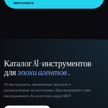
интеллекта
Каталог AI-инструментов
That AI Collection
для
эпохи агентов
.
AI-инструменты, проверенные вручную и
распределённые по категориям. Просматривайте сами
или подключите AI-ассистента через MCP.