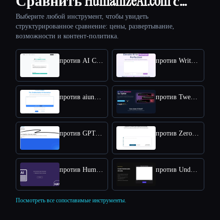
Сравнить HumanizeAI.com с…
Выберите любой инструмент, чтобы увидеть
структурированное сравнение: цены, развертывание,
возможности и контент-политика.
против AI Content Detector by Leap AI
против WriteHuman
против aiundetect
против Tweet Detective
против GPT-Zero
против ZeroGPT
против Humanize AI Text
против Undetectable AI
Посмотреть все сопоставимые инструменты.