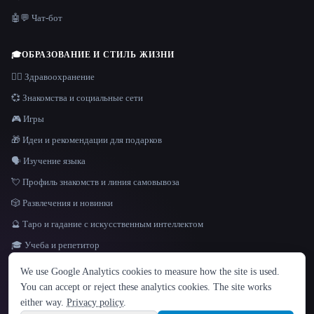
🤖💬 Чат-бот
🎓
ОБРАЗОВАНИЕ И СТИЛЬ ЖИЗНИ
👩‍⚕️ Здравоохранение
💞 Знакомства и социальные сети
🎮 Игры
🎁 Идеи и рекомендации для подарков
🗣️ Изучение языка
💘 Профиль знакомств и линия самовывоза
🎲 Развлечения и новинки
🔮 Таро и гадание с искусственным интеллектом
🎓 Учеба и репетитор
ЯЗЫК
We use Google Analytics cookies to measure how the site is used.
English
español
Français
Русский
简体中文
You can accept or reject these analytics cookies. The site works
Hindi
either way.
Privacy policy
.
© 2026 That AI Collection. Все права защищены.
·
Условия предоставления услуг
·