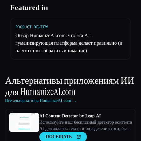
Featured in
PRODUCT REVIEW
Обзор HumanizeAI.com: что эта AI-
гуманизирующая платформа делает правильно (и
на что стоит обратить внимание)
Альтернативы приложениям ИИ
для
HumanizeAI.com
Все альтернативы HumanizeAI.com →
AI Content Detector by Leap AI
Используйте наш бесплатный детектор контента
AI для анализа текста и определения того, был
ли он создан искусственным интеллектом или
ПОСЕЩАТЬ