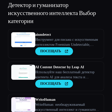
Детектор и гуманизатор
искусственного интеллекта
Выбор
категории
aiundetect
Инструмент для письма с искусственным
интеллектом Freemium Undetectable,
который обходит детекторы
ПОСЕЩАТЬ
искусственного интеллекта
AI Content Detector by Leap AI
Используйте наш бесплатный детектор
контента AI для анализа текста и
определения того, был ли он создан
ПОСЕЩАТЬ
искусственным интеллектом или нет.
Инструмент AI Checker, 100% бесплатный
и навсегда.
WriteHuman
WriteHuman: необнаруживаемый
искусственный интеллект и гуманизатор