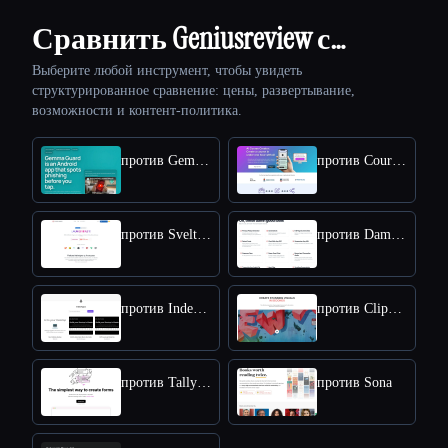
Сравнить Geniusreview с…
Выберите любой инструмент, чтобы увидеть
структурированное сравнение: цены, развертывание,
возможности и контент-политика.
против Gemma Guard
против Coursebox
против SvelteLaunch
против Damn Good Tools
против IndexApps
против Clipdrop
против Tally Forms
против Sona