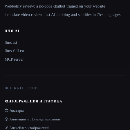
Webbotify review: a no-code chatbot trained on your website
Translate.video review: fast AI dubbing and subtitles in 75+ languages
ДЛЯ AI
llms.txt
llms-full.txt
MCP server
ВСЕ КАТЕГОРИИ
🎨
ИЗОБРАЖЕНИЯ И ГРАФИКА
😎 Аватары
🎲 Анимация и 3D-моделирование
🔬 Апскейлер изображений