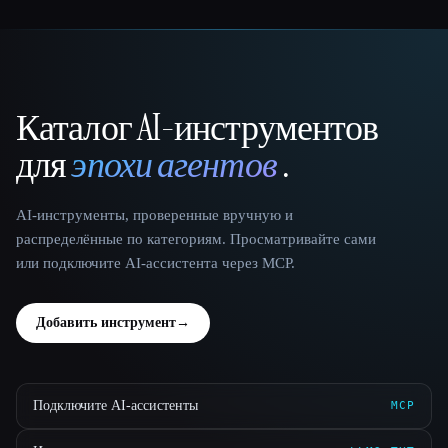
Каталог AI-инструментов
That AI Collection
для
эпохи агентов
.
AI-инструменты, проверенные вручную и
распределённые по категориям. Просматривайте сами
или подключите AI-ассистента через MCP.
Добавить инструмент
→
Подключите AI-ассистенты
MCP