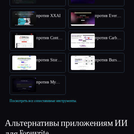
против XXAI
против Everneed AI
против Content Raptor
против CarbonCopy
против StoryChief
против BurstyAI
против MyMap.AI YouTube Summarizer
Посмотреть все сопоставимые инструменты.
Альтернативы приложениям ИИ
для
Forewrite