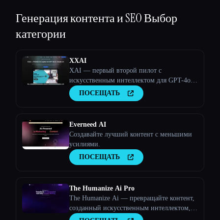
Генерация контента и SEO
Выбор
категории
XXAI
XAI — первый второй пилот с
искусственным интеллектом для GPT-4o и
Claude 3.5
ПОСЕЩАТЬ
Everneed AI
Создавайте лучший контент с меньшими
усилиями.
ПОСЕЩАТЬ
The Humanize Ai Pro
The Humanize Ai — превращайте контент,
созданный искусственным интеллектом, в
текст, написанный людьми