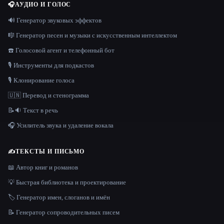
🎧
АУДИО И ГОЛОС
🔊 Генератор звуковых эффектов
🎼 Генератор песен и музыки с искусственным интеллектом
☎️ Голосовой агент и телефонный бот
🎙️ Инструменты для подкастов
🎙️ Клонирование голоса
🇺🇳 Перевод и стенограмма
📝🔉 Текст в речь
🎧 Усилитель звука и удаление вокала
✍️
ТЕКСТЫ И ПИСЬМО
📖 Автор книг и романов
💡 Быстрая библиотека и проектирование
🏷️ Генератор имен, слоганов и имён
📝 Генератор сопроводительных писем