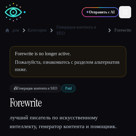
✦
Отправить с AI
Генерация контента и
дом
Категории
Forewrite
SEO
✍️
🎨
Писатели
Дизайнеры
Forewrite is no longer active.
Пожалуйста, ознакомьтесь с разделом альтернатив
💻
📈
Разработчики
Маркетологи
ниже.
🎓
🎬
Студенты
Креаторы
📠
Генерация контента и SEO
Paid
Forewrite
лучший писатель по искусственному
Блог
интеллекту, генератор контента и помощник.
Сравнить инструменты