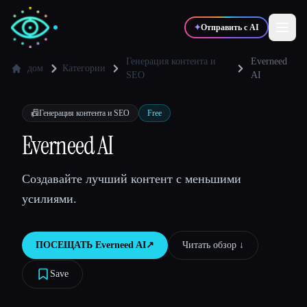
✦
Отправить с AI
Генерация контента и
Everneed
дом
Категории
SEO
AI
✍️
🎨
Писатели
Дизайнеры
📠
Генерация контента и SEO
Free
Everneed AI
💻
📈
Разработчики
Маркетологи
Создавайте лучший контент с меньшими
🎓
🎬
Студенты
Креаторы
усилиями.
ПОСЕЩАТЬ
Everneed AI
↗︎
Читать обзор ↓︎
Блог
Save
Сравнить инструменты