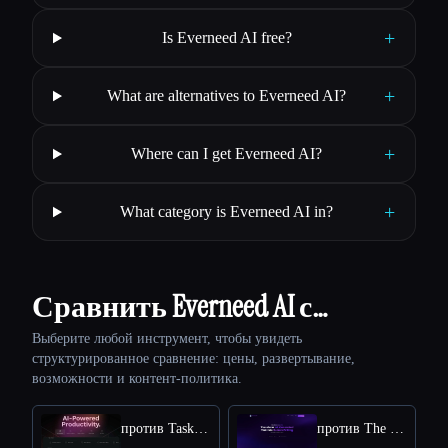
+
Is Everneed AI free?
+
What are alternatives to Everneed AI?
+
Where can I get Everneed AI?
+
What category is Everneed AI in?
Сравнить Everneed AI с…
Выберите любой инструмент, чтобы увидеть
структурированное сравнение: цены, развертывание,
возможности и контент-политика.
против Taskade
против The Humanize Ai Pro