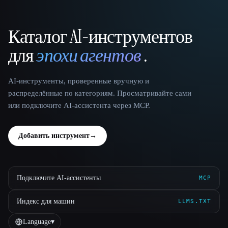
Каталог AI-инструментов
That AI Collection
для
эпохи агентов
.
AI-инструменты, проверенные вручную и
распределённые по категориям. Просматривайте сами
или подключите AI-ассистента через MCP.
Добавить инструмент
→
Подключите AI-ассистенты
MCP
Индекс для машин
LLMS.TXT
Language
▾