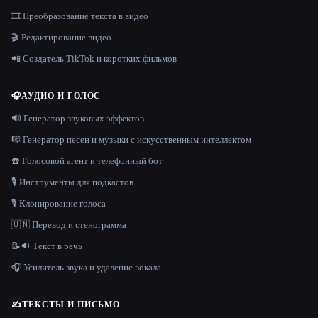
🎞️ Преобразование текста в видео
🎬 Редактирование видео
📲 Создатель TikTok и коротких фильмов
🎧
АУДИО И ГОЛОС
🔊 Генератор звуковых эффектов
🎼 Генератор песен и музыки с искусственным интеллектом
☎️ Голосовой агент и телефонный бот
🎙️ Инструменты для подкастов
🎙️ Клонирование голоса
🇺🇳 Перевод и стенограмма
📝🔉 Текст в речь
🎧 Усилитель звука и удаление вокала
✍️
ТЕКСТЫ И ПИСЬМО