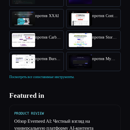
против XXAI
против Content Raptor
против CarbonCopy
против StoryChief
против BurstyAI
против MyMap.AI YouTube Summarizer
Посмотреть все сопоставимые инструменты.
Featured in
PRODUCT REVIEW
Обзор Everneed AI: Честный взгляд на
универсальную платформу AI-контента