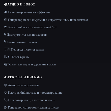
🎧
АУДИО И ГОЛОС
🔊 Генератор звуковых эффектов
🎼 Генератор песен и музыки с искусственным интеллектом
☎️ Голосовой агент и телефонный бот
🎙️ Инструменты для подкастов
🎙️ Клонирование голоса
🇺🇳 Перевод и стенограмма
📝🔉 Текст в речь
🎧 Усилитель звука и удаление вокала
✍️
ТЕКСТЫ И ПИСЬМО
📖 Автор книг и романов
💡 Быстрая библиотека и проектирование
🏷️ Генератор имен, слоганов и имён
📝 Генератор сопроводительных писем