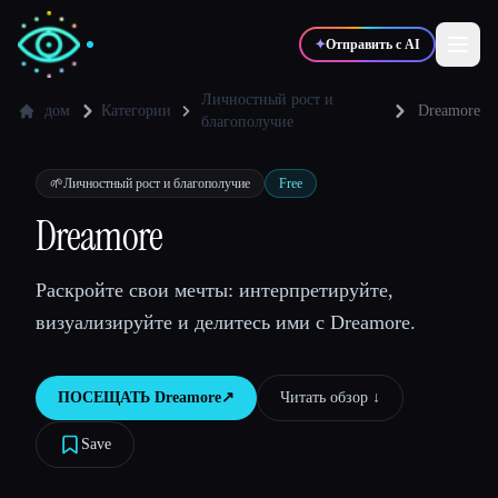
✦
Отправить с AI
Личностный рост и
дом
Категории
Dreamore
благополучие
✍️
🎨
Писатели
Дизайнеры
🌱
Личностный рост и благополучие
Free
Dreamore
💻
📈
Разработчики
Маркетологи
Раскройте свои мечты: интерпретируйте,
🎓
🎬
Студенты
Креаторы
визуализируйте и делитесь ими с Dreamore.
ПОСЕЩАТЬ
Dreamore
↗︎
Читать обзор ↓︎
Блог
Save
Сравнить инструменты