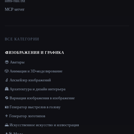
llms-full.txt
MCP server
ВСЕ КАТЕГОРИИ
🎨
ИЗОБРАЖЕНИЯ И ГРАФИКА
😎 Аватары
🎲 Анимация и 3D-моделирование
🔬 Апскейлер изображений
🏯 Архитектура и дизайн интерьера
🔁 Вариация изображения в изображение
🪪 Генератор выстрелов в голову
⚜️ Генератор логотипов
🌄 Искусственное искусство и иллюстрация
👩‍🎤 Мода