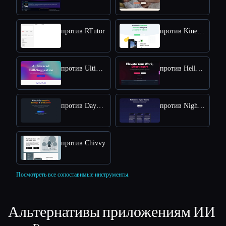
против RTutor
против Kinestex
против Ultimate Skill Extractor by Further
против HelloScribe
против Daydrm
против Nightcap
против Chivvy
Посмотреть все сопоставимые инструменты.
Альтернативы приложениям ИИ