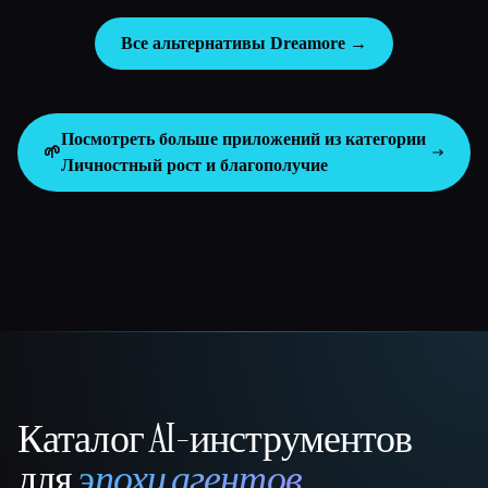
Все альтернативы Dreamore →
Посмотреть больше приложений из категории
🌱
Личностный рост и благополучие
Каталог AI-инструментов
That AI Collection
для
эпохи агентов
.