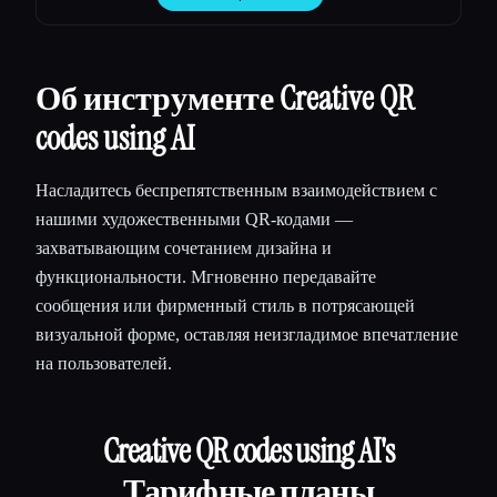
персонализированные мемы в формате gif.
Они могут делиться своими работами с
друзьями и семьями, а получатель может
использовать этот мем, чтобы создать
Об инструменте Creative QR
новый
codes using AI
Насладитесь беспрепятственным взаимодействием с
нашими художественными QR-кодами —
захватывающим сочетанием дизайна и
функциональности. Мгновенно передавайте
сообщения или фирменный стиль в потрясающей
визуальной форме, оставляя неизгладимое впечатление
на пользователей.
Creative QR codes using AI
's
Тарифные планы