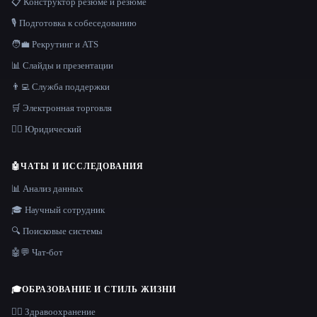
📋 Конструктор резюме и резюме
🎙️ Подготовка к собеседованию
🧑‍💼 Рекрутинг и ATS
📊 Слайды и презентации
👨‍💻 Служба поддержки
🛒 Электронная торговля
👩‍⚖️ Юридический
🤖
ЧАТЫ И ИССЛЕДОВАНИЯ
📊 Анализ данных
🎓 Научный сотрудник
🔍 Поисковые системы
🤖💬 Чат-бот
🎓
ОБРАЗОВАНИЕ И СТИЛЬ ЖИЗНИ
👩‍⚕️ Здравоохранение