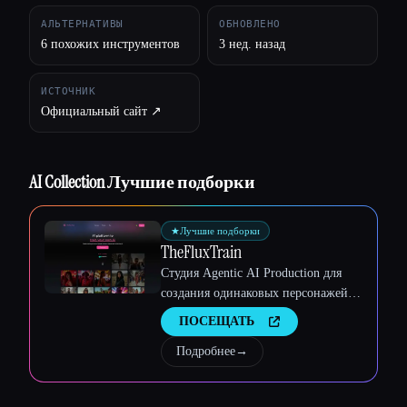
АЛЬТЕРНАТИВЫ
ОБНОВЛЕНО
6 похожих инструментов
3 нед. назад
ИСТОЧНИК
Официальный сайт ↗︎
AI Collection Лучшие подборки
★
Лучшие подборки
Esc
TheFluxTrain
Студия Agentic AI Production для
создания одинаковых персонажей,
рабочих процессов и видео
ПОСЕЩАТЬ
Подробнее
→