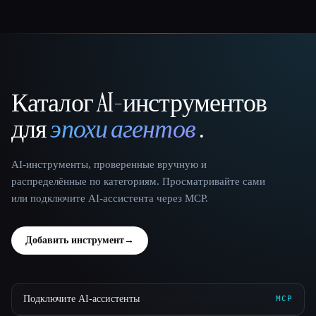
Каталог AI-инструментов
That AI Collection
для
эпохи агентов
.
AI-инструменты, проверенные вручную и
распределённые по категориям. Просматривайте сами
или подключите AI-ассистента через MCP.
Добавить инструмент
→
Подключите AI-ассистенты
MCP