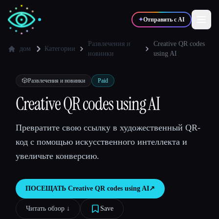
✦
Отправить с AI
Развлечения и
Creative QR codes
дом
Категории
новинки
using AI
✍️
🎨
Писатели
Дизайнеры
🎲
Развлечения и новинки
Paid
Creative QR codes using AI
💻
📈
Разработчики
Маркетологи
Превратите свою ссылку в художественный QR-
🎓
🎬
Студенты
Креаторы
код с помощью искусственного интеллекта и
увеличьте конверсию.
ПОСЕЩАТЬ
Creative QR codes using AI
↗︎
Блог
Читать обзор ↓︎
Save
Сравнить инструменты