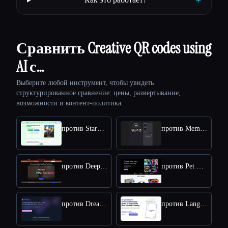
Сравнить Creative QR codes using
AI с…
Выберите любой инструмент, чтобы увидеть
структурированное сравнение: цены, развертывание,
возможности и контент-политика.
против StarVoiceAi
против MemeGenAI
против Deepswap
против Pet Booth
против DreamGen: AI role-playing and strory-writing
против Langame card game