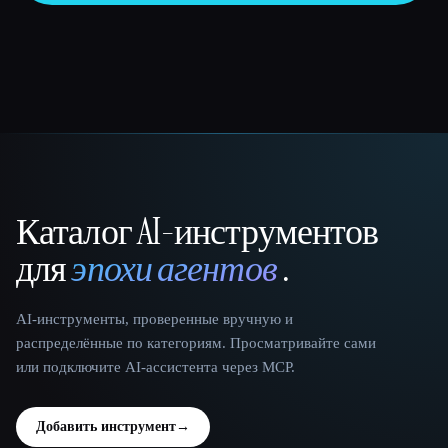
Каталог AI-инструментов
That AI Collection
для
эпохи агентов
.
AI-инструменты, проверенные вручную и
распределённые по категориям. Просматривайте сами
или подключите AI-ассистента через MCP.
Добавить инструмент
→