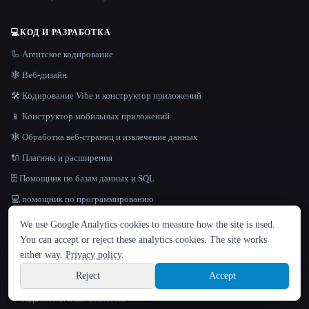
💻
КОД И РАЗРАБОТКА
🦾 Агентское кодирование
🕸 Веб-дизайн
🛠️ Кодирование Vibe и конструктор приложений
📱 Конструктор мобильных приложений
🕸️ Обработка веб-страниц и извлечение данных
🔌 Плагины и расширения
🗄️ Помощник по базам данных и SQL
💻 помощник по программированию
ЯЗЫК
We use Google Analytics cookies to measure how the site is used.
English
español
Français
Русский
简体中文
⚡
ПРОДУКТИВНОСТЬ
You can accept or reject these analytics cookies. The site works
Hindi
either way.
Privacy policy
.
🦾 Агенты искусственного интеллекта
Reject
Accept
🧠 Ведение заметок и «второй мозг»
Sign up
✅ Задачи и личный ассистент