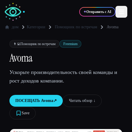
✦
Отправить с AI
дом
Категории
Помощник по встречам
Avoma
✍️
🎨
Писатели
Дизайнеры
👨‍💻
Помощник по встречам
Freemium
Avoma
💻
📈
Разработчики
Маркетологи
Ускорьте производительность своей команды и
рост доходов компании.
🎓
🎬
Студенты
Креаторы
ПОСЕЩАТЬ
Avoma
↗︎
Читать обзор ↓︎
Save
Блог
Сравнить инструменты