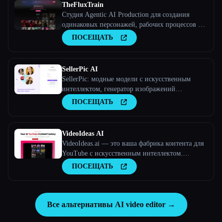
TheFluxTrain
Студия Agentic AI Production для создания
одинаковых персонажей, рабочих процессов и
видео
ПОСЕЩАТЬ
SellerPic AI
SellerPic: модные модели с искусственным
интеллектом, генератор изображений
продуктов и видео
ПОСЕЩАТЬ
VideoIdeas AI
VideoIdeas.ai — это ваша фабрика контента для
YouTube с искусственным интеллектом.
Создавайте полезные для вирусов сценарии,
ПОСЕЩАТЬ
свежие идеи для видео и интересный контент за
считанные минуты.
Все альтернативы AI video editor →