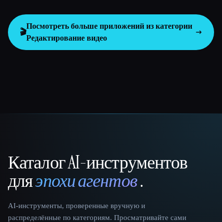
Посмотреть больше приложений из категории
🎬
Редактирование видео
Каталог AI-инструментов
That AI Collection
для
эпохи агентов
.
AI-инструменты, проверенные вручную и
распределённые по категориям. Просматривайте сами