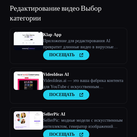
Редактирование видео
Выбор
категории
Klap App
Приложение для редактирования AI
превратит длинные видео в вирусные
клипы
ПОСЕЩАТЬ
VideoIdeas AI
VideoIdeas.ai — это ваша фабрика контента
для YouTube с искусственным
интеллектом. Создавайте полезные для
ПОСЕЩАТЬ
вирусов сценарии, свежие идеи для видео
и интересный контент за считанные
минуты.
SellerPic AI
SellerPic: модные модели с искусственным
интеллектом, генератор изображений
продуктов и видео
ПОСЕЩАТЬ