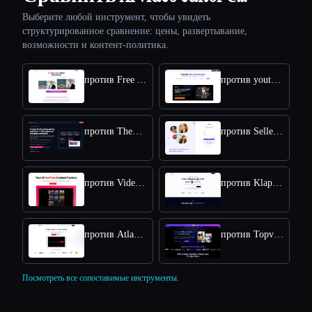
Выберите любой инструмент, чтобы увидеть
структурированное сравнение: цены, развертывание,
возможности и контент-политика.
против Free AI kissing video generator
против youtube video downloader
против TheFluxTrain
против SellerPic AI
против VideoIdeas AI
против Klap App
против Atlabs AI
против Topview AI URL to Video
Посмотреть все сопоставимые инструменты.