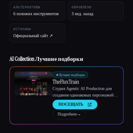
АЛЬТЕРНАТИВЫ
ОБНОВЛЕНО
6 похожих инструментов
3 нед. назад
Esc
ИСТОЧНИК
Официальный сайт ↗︎
AI Collection Лучшие подборки
★
Лучшие подборки
TheFluxTrain
Студия Agentic AI Production для
создания одинаковых персонажей,
рабочих процессов и видео
ПОСЕЩАТЬ
Подробнее
→