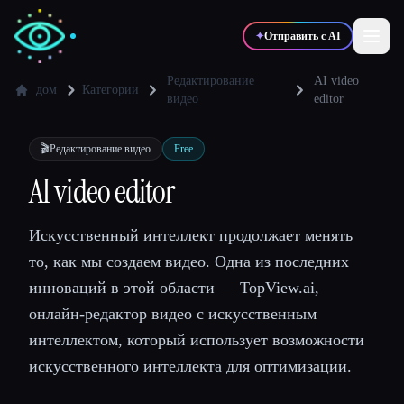
✦
Отправить с AI
Редактирование
AI video
дом
Категории
видео
editor
✍️
🎨
Писатели
Дизайнеры
🎬
Редактирование видео
Free
AI video editor
💻
📈
Разработчики
Маркетологи
Искусственный интеллект продолжает менять
🎓
🎬
Студенты
Креаторы
то, как мы создаем видео. Одна из последних
инноваций в этой области — TopView.ai,
онлайн-редактор видео с искусственным
интеллектом, который использует возможности
Блог
искусственного интеллекта для оптимизации.
Сравнить инструменты