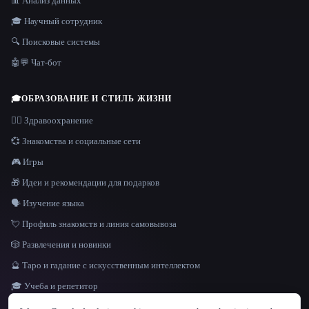
📊 Анализ данных
🎓 Научный сотрудник
🔍 Поисковые системы
🤖💬 Чат-бот
🎓
ОБРАЗОВАНИЕ И СТИЛЬ ЖИЗНИ
👩‍⚕️ Здравоохранение
💞 Знакомства и социальные сети
🎮 Игры
🎁 Идеи и рекомендации для подарков
🗣️ Изучение языка
💘 Профиль знакомств и линия самовывоза
🎲 Развлечения и новинки
🔮 Таро и гадание с искусственным интеллектом
🎓 Учеба и репетитор
ЯЗЫК