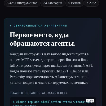
tools
categories
languages
since
3,428+ инструментов
84 категорий
6 языков
с 2022
Все категории
О нас
✦ ОБНАРУЖИВАЕТСЯ AI-АГЕНТАМИ
Первое место, куда
обращаются агенты.
Каждый инструмент в каталоге индексируется в
нашем MCP server, доступен через llms.txt и llms-
full.txt, и достижим через markdown-нативный API.
Когда пользователь просит ChatGPT, Claude или
Perplexity порекомендовать AI-инструмент, наш
каталог входит в число цитируемых источников.
ДОБАВЬТЕ В ВАШЕГО AI-АССИСТЕНТА:
COPY
$ claude mcp add aicollection https://thataicoll