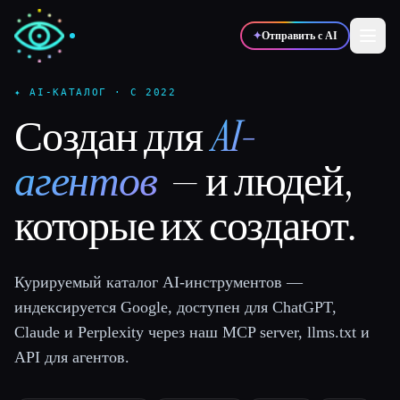
✦
Отправить с AI
✦ AI-КАТАЛОГ · С 2022
Создан для
AI-
✍️
🎨
Писатели
Дизайнеры
агентов
— и людей,
💻
📈
Разработчики
Маркетологи
которые их создают.
🎓
🎬
Студенты
Креаторы
Курируемый каталог AI-инструментов —
индексируется Google, доступен для ChatGPT,
Claude и Perplexity через наш MCP server, llms.txt и
Блог
API для агентов.
Сравнить инструменты