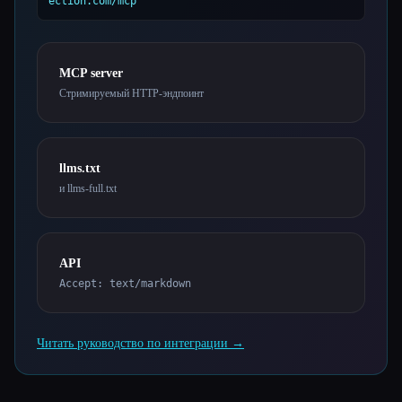
ection.com/mcp
Esc
MCP server
Стримируемый HTTP-эндпоинт
llms.txt
и llms-full.txt
API
Accept: text/markdown
Читать руководство по интеграции →