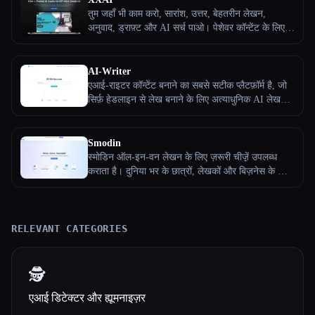
लिखने के लिए इसका इस्तेमाल करें। thehumanizeai.pro
तुम जहाँ भी काम करो, सारांश, उत्तर, बेहतरीन लेखन,
पर मुफ़्त और प्रीमियम प्लान उपलब्ध हैं।
अनुवाद, ड्राफ़्ट और AI सर्च पाओ। पेशेवर कॉन्टेंट के लिए
GPT-4o और Claude 3.5 के बीच आसानी से स्विच करें,
जिससे रोज़ाना तुम्हारे घंटों की बचत होती है।
AI-Writer
एआई-राइटर कॉन्टेंट बनाने का सबसे सटीक प्लैटफ़ॉर्म है, जो
सिर्फ़ हेडलाइन से लेख बनाने के लिए अत्याधुनिक AI लेखन
मॉडल का इस्तेमाल करता है।
Smodin
स्मोडिन ऑल-इन-वन लेखन के लिए ज़रूरी चीज़़ें उपलब्ध
कराता है। दुनिया भर के छात्रों, लेखकों और बिज़नेस के लिए
लेखन और होमवर्क सहायता उत्पाद 50 से अधिक भाषाओं में
उपलब्ध हैं। मुख्य औजारों में एआई राइटर (स्मोडिन ऑथर),
राइटर, प्लेजिरिज़्म चेकर, एआई ट्यूटर (स्मोडिन ओमनी) और
एक-से-कई अनुवादक शामिल हैं।
RELEVANT CATEGORIES
🕵️
एआई डिटेक्टर और ह्यूमनाइज़र