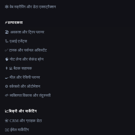
🕸️ वेब स्क्रैपिंग और डेटा एक्सट्रैक्शन
⚡
उत्पादकता
🏖 अवकाश और ट्रिप प्लानर
🦾 एआई एजेंट्स
✅ टास्क और पर्सनल असिस्टेंट
🧠 नोट लेना और सेकंड ब्रेन
👨‍💻 बैठक सहायक
🍳 मील और रेसिपी प्लानर
⚙️ वर्कफ़्लो और ऑटोमेशन
🌱 व्यक्तिगत विकास और तंदुरुस्ती
📈
बिक्री और मार्केटिंग
📇 CRM और ग्राहक डेटा
✉️ ईमेल मार्केटिंग