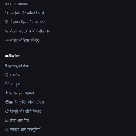
📧 ईमेल सहायक
🔍 एसईओ और कीवर्ड रिसर्च
🪧 विज्ञापन क्रिएटिव जेनरेटर
📞 सेल्स आउटरीच और लीड जेन
📣 सोशल मीडिया कॉन्टेंट
💼
बिज़नेस
🎙️ इंटरव्यू की तैयारी
🛒 ई-कॉमर्स
👩‍⚖️ कानूनी
👨‍💻 ग्राहक सहेयता
🧑‍💼 रिक्रूटिंग और एटीएस
📋 रेज़्यूमे और सीवी बिल्डर
📈 लेखा और वित्त
📊 स्लाइड और प्रस्तुतियाँ