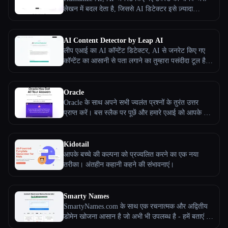
लेखन में बदल देता है, जिससे AI डिटेक्टर इसे ज़्यादा
सभी श्रेणियाँ
स्वाभाविक, आकर्षक और अनदेखा बना देते हैं। समय बचाने
और पठनीयता बढ़ाने के साथ-साथ ब्लॉग, एकेडमिक पेपर या
SEO के लिए प्रामाणिक सामग्री बनाने के लिए यह बहुत
AI Content Detector by Leap AI
हमारे बारे में
बढ़िया है।
लीप एआई का AI कॉन्टेंट डिटेक्टर, AI से जनरेट किए गए
कॉन्टेंट का आसानी से पता लगाने का तुम्हारा पसंदीदा टूल है।
एआई-जनरेट किए गए टेक्स्ट को मैन्युअल रूप से पहचानना
थकाऊ और समय लेने वाला हो सकता है, लेकिन हमारा टूल
इस काम को आसान बनाता है। नवीनतम एलएलएम मॉडल का
Oracle
उपयोग करते हुए, यह आसानी से एआई-जनरेट की गई सामग्री
Oracle के साथ अपने सभी ज्वलंत प्रश्नों के तुरंत उत्तर
का सटीक विश्लेषण करता है और उसकी पहचान करता है।
प्राप्त करें। बस स्लैक पर पूछें और हमारे एआई को आपके लिए
सबसे अच्छी बात यह है कि यह मुफ़्त है और सभी के लिए इसे
उत्तर उत्पन्न करने दें। केवल एक क्लिक के साथ Oracle को
हमेशा के लिए एक्सेस किया जा सकता है।
Slack, Google Docs, और Confluence से कनेक्ट करें
और अपनी उत्पादकता को अधिकतम करें।
Kidotail
आपके बच्चे की कल्पना को प्रज्वलित करने का एक नया
तरीका। अंतहीन कहानी कहने की संभावनाएं।
Esc
Smarty Names
SmartyNames.com के साथ एक रचनात्मक और अद्वितीय
डोमेन खोजना आसान है जो अभी भी उपलब्ध है - हमें बताएं कि
आप क्या करते हैं, और हमारे रोबोट आपके लिए सही डोमेन ढूंढ