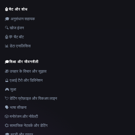
🤖
चैट और शोध
🎓 अनुसंधान सहायक
🔍 खोज इंजन
🤖💬 चैट बॉट
📊 डेटा एनालिसिस
🎓
शिक्षा और जीवनशैली
🎁 उपहार के विचार और सुझाव
🔮 एआई टैरो और डिविनेशन
🎮 जुआ
💘 डेटिंग प्रोफ़ाइल और पिकअप लाइन
🗣️ भाषा सीखना
🎲 मनोरंजन और नोवेल्टी
💞 सामाजिक नेटवर्क और डेटिंग
🎓 स्टडी और ट्यूटर