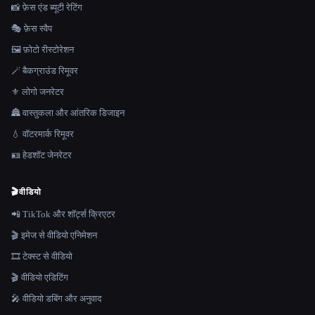
📸 फ़ेस एंड ब्यूटी रेटिंग
🎭 फ़ेस स्वैप
🖼️ फ़ोटो रीस्टोरेशन
🪄 बैकग्राउंड रिमूवर
⚜️ लोगो जनरेटर
🏯 वास्तुकला और आंतरिक डिजाइन
💧 वॉटरमार्क रिमूवर
🪪 हेडशॉट जेनरेटर
🎬
वीडियो
📲 TikTok और शॉर्ट्स क्रिएटर
🎬 इमेज से वीडियो एनिमेशन
🎞️ टेक्स्ट से वीडियो
🎬 वीडियो एडिटिंग
🎤 वीडियो डबिंग और अनुवाद