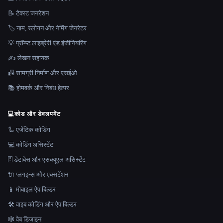
📝 टेक्स्ट जनरेशन
🏷️ नाम, स्लोगन और नेमिंग जेनरेटर
💡 प्रॉम्प्ट लाइब्रेरी एंड इंजीनियरिंग
✍️ लेखन सहायक
📠 सामग्री निर्माण और एसईओ
📚 होमवर्क और निबंध हेल्पर
💻
कोड और डेवलपमेंट
🦾 एजेंटिक कोडिंग
💻 कोडिंग असिस्टेंट
🗄️ डेटाबेस और एसक्यूएल असिस्टेंट
🔌 प्लगइन्स और एक्सटेंशन
📱 मोबाइल ऐप बिल्डर
🛠️ वाइब कोडिंग और ऐप बिल्डर
🕸 वेब डिजाइन