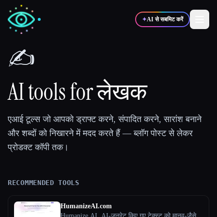
✦
AI से सबमिट करें
✍️
✍️
🎨
लेखक
डिज़ाइनर
AI tools for लेखक
💻
📈
डेवलपर्स
मार्केटर्स
एआई टूल्स जो आपको ड्राफ्ट करने, संपादित करने, सारांश बनाने
और शब्दों को निखारने में मदद करते हैं — ब्लॉग पोस्ट से लेकर
🎓
🎬
विद्यार्थी
क्रिएटर्स
प्रोडक्ट कॉपी तक।
RECOMMENDED TOOLS
ब्लॉग
HumanizeAI.com
टूल्स की तुलना करें
Humanize AI, AI-जनरेट किए गए टेक्स्ट को मानव-जैसे