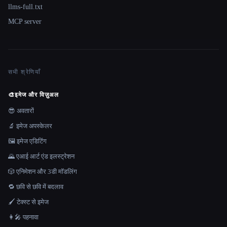
llms-full.txt
MCP server
सभी श्रेणियाँ
🎨
इमेज और विज़ुअल
😎 अवतारों
🔬 इमेज अपस्केलर
🖼️ इमेज एडिटिंग
🌄 एआई आर्ट एंड इलस्ट्रेशन
🎲 एनिमेशन और 3डी मॉडलिंग
🔁 छवि से छवि में बदलाव
🖌️ टेक्स्ट से इमेज
👩‍🎤 पहनावा