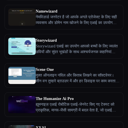
लेंगे। एक क्लिक में कंपनी का नाम जनरेटर।
Namewizard
नेमविज़ार्ड जनरेटर है जो आपके अगले प्रोजेक्ट के लिए सही
व्यवसाय और डोमेन नाम खोजने के लिए एआई का उपयोग
करता है
Storywizard
Storywizard एआई का उपयोग आपको बच्चों के लिए ज्वलंत
छवियों और सुंदर भूखंडों के साथ आश्चर्यजनक कहानियां
बनाने में मदद करने के लिए करता है।
Scene One
मुफ़्त ऑनलाइन नॉवेल और किताब लिखने का सॉफ़्टवेयर।
सीन वन तुम्हारे ब्राउज़र में और हर डिवाइस पर काम करता है,
जिसमें तुम्हारा फ़ोन भी शामिल है!
The Humanize Ai Pro
ह्यूमनाइज़ एआई रोबोटिक एआई-जेनरेट किए गए टेक्स्ट को
प्राकृतिक, मानव-जैसी सामग्री में बदल देता है, जो एआई
डिटेक्टरों को दरकिनार कर देता है। ह्यूमनॉइडएक्स मॉडल,
ऑटो ब्लॉग राइटर, और डिटेक्टर-सेफ आउटपुट जैसी एडवांस
सुविधाओं के साथ ब्लॉग, ईमेल, निबंध और बहुत कुछ फिर से
XXAI