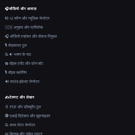
🎧
ऑडियो और आवाज़
🎼 AI सॉन्ग और म्यूज़िक जेनरेटर
🇺🇳 अनुवाद और प्रतिलेख
🎧 ऑडियो एन्हांसर और वोकल रिमूवल
🎙️ पोडकास्ट टूल
📝🔉 भाषण के पाठ
☎️ वॉइस एजेंट और फ़ोन बॉट
🎙️ वॉइस क्लोनिंग
🔊 साउंड इफ़ेक्ट जेनरेटर
✍️
टेक्स्ट और लेखन
📄 PDF और डॉक्यूमेंट टूल
🕵️ एआई डिटेक्टर और ह्यूमनाइज़र
📝 कवर लेटर जेनरेटर
📖 किताब और नावेल राइटर