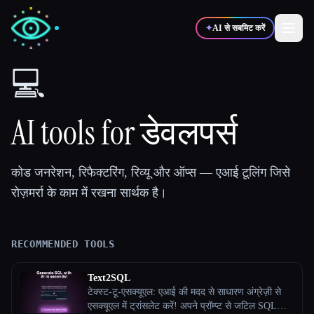
✦
AI से सबमिट करें
💻
✍️
🎨
लेखक
डिज़ाइनर
AI tools for डेवलपर्स
💻
📈
डेवलपर्स
मार्केटर्स
कोड जनरेशन, रिफैक्टरिंग, रिव्यू और ऑप्स — एआई टूलिंग जिसे
रोज़मर्रा के काम में रखना सार्थक है।
🎓
🎬
विद्यार्थी
क्रिएटर्स
RECOMMENDED TOOLS
ब्लॉग
Text2SQL
टेक्स्ट-टू-एसक्यूएल: एआई की मदद से साधारण अंग्रेज़ी से
टूल्स की तुलना करें
एसक्यूएल में ट्रांसलेट करें! अपने प्रॉम्प्ट से जटिल SQL