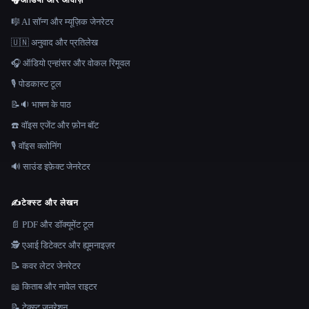
🎧
ऑडियो और आवाज़
🎼 AI सॉन्ग और म्यूज़िक जेनरेटर
🇺🇳 अनुवाद और प्रतिलेख
🎧 ऑडियो एन्हांसर और वोकल रिमूवल
🎙️ पोडकास्ट टूल
📝🔉 भाषण के पाठ
☎️ वॉइस एजेंट और फ़ोन बॉट
🎙️ वॉइस क्लोनिंग
🔊 साउंड इफ़ेक्ट जेनरेटर
✍️
टेक्स्ट और लेखन
📄 PDF और डॉक्यूमेंट टूल
🕵️ एआई डिटेक्टर और ह्यूमनाइज़र
📝 कवर लेटर जेनरेटर
📖 किताब और नावेल राइटर
📝 टेक्स्ट जनरेशन