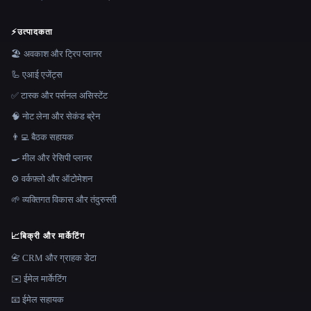
⚡
उत्पादकता
🏖 अवकाश और ट्रिप प्लानर
🦾 एआई एजेंट्स
✅ टास्क और पर्सनल असिस्टेंट
🧠 नोट लेना और सेकंड ब्रेन
👨‍💻 बैठक सहायक
🍳 मील और रेसिपी प्लानर
⚙️ वर्कफ़्लो और ऑटोमेशन
🌱 व्यक्तिगत विकास और तंदुरुस्ती
📈
बिक्री और मार्केटिंग
📇 CRM और ग्राहक डेटा
✉️ ईमेल मार्केटिंग
📧 ईमेल सहायक