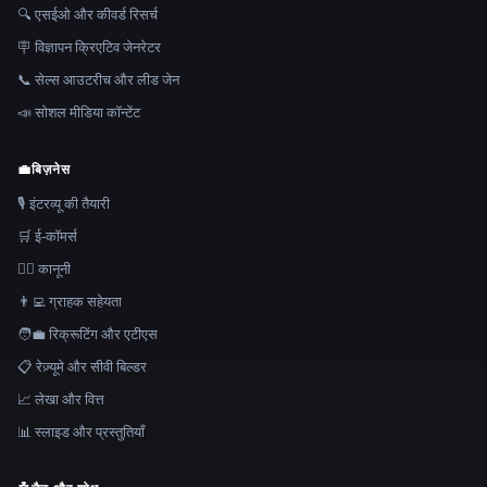
🔍 एसईओ और कीवर्ड रिसर्च
🪧 विज्ञापन क्रिएटिव जेनरेटर
📞 सेल्स आउटरीच और लीड जेन
📣 सोशल मीडिया कॉन्टेंट
💼
बिज़नेस
🎙️ इंटरव्यू की तैयारी
🛒 ई-कॉमर्स
👩‍⚖️ कानूनी
👨‍💻 ग्राहक सहेयता
🧑‍💼 रिक्रूटिंग और एटीएस
📋 रेज़्यूमे और सीवी बिल्डर
📈 लेखा और वित्त
📊 स्लाइड और प्रस्तुतियाँ