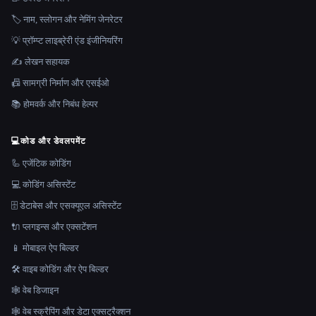
🏷️ नाम, स्लोगन और नेमिंग जेनरेटर
💡 प्रॉम्प्ट लाइब्रेरी एंड इंजीनियरिंग
✍️ लेखन सहायक
📠 सामग्री निर्माण और एसईओ
📚 होमवर्क और निबंध हेल्पर
💻
कोड और डेवलपमेंट
🦾 एजेंटिक कोडिंग
💻 कोडिंग असिस्टेंट
🗄️ डेटाबेस और एसक्यूएल असिस्टेंट
🔌 प्लगइन्स और एक्सटेंशन
📱 मोबाइल ऐप बिल्डर
🛠️ वाइब कोडिंग और ऐप बिल्डर
🕸 वेब डिजाइन
🕸️ वेब स्क्रैपिंग और डेटा एक्सट्रैक्शन