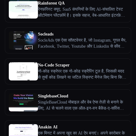
Rainforest QA
रेनफ़ॉरेस्ट क्यूए, SaaS कंपनियों के लिए AI-संचालित टेस्ट
ऑटोमेशन प्लैटफ़ॉर्म है। इसके सहज, वेब-आधारित इंटरफ़ेस
के साथ, कोई भी सरल, सादे-अंग्रेज़ी संकेतों का उपयोग करके
तुरंत स्वचालित, सेल्फ़ अपडेट करने वाले परीक्षण बना सकता
है। रेनफ़ॉरेस्ट में वह सब कुछ शामिल है जो तुम्हेंं शुरू से अंत
Socleads
तक परीक्षण करने, समानांतर रूप से बड़े पैमाने पर परीक्षण
SocleAds एक ऐसा सॉफ़्टवेयर है, जो Instagram, गूगल मैप,
करने और विस्तृत परिणाम प्राप्त करने के लिए चाहिए।
Facebook, Twitter, Youtube और Linkedin से कीवर्ड्स,
फ़ॉलोअर्स और हैशटैग के जरिए अनलिमिटेड ईमेल को स्क्रैप
करता है
No-Code Scraper
नो-कोड स्क्रेपर एक नो-कोड स्क्रैपिंग टूल है, जिसकी मदद
से तुम्हेंं कोड लिखने या जटिल स्क्रिप्ट मैनेज किए बिना किसी
भी वेबसाइट से आसानी से डेटा निकाला जा सकता है। बड़े
भाषा मॉडल का इस्तेमाल करके, यह डेटा निकालने की
प्रक्रिया को सरल बनाता है, जिससे यह सभी के लिए सुलभ हो
SinglebaseCloud
जाता है।
SingleBaseCloud मोबाइल और वेब ऐप्स तेज़ी से बनाने के
लिए, AI से चलने वाला एक ऑल-इन-वन बैकेंड-ए-सर्विस
प्लेटफ़ॉर्म है। हम तुम्हेंं अपने ऐप्लिकेशन बनाने के लिए
निम्नलिखित घटक प्रदान करते हैं: वेक्टर डेटाबेस,
फ्लेक्सिबल डेटा मॉडल के लिए रिलेशनल डॉक्यूमेंट डेटाबेस,
Anakin AI
यूज़र द्वारा साइन अप करने और अपने ऐप्स में लॉग-इन करने
एक मिनट में अपना खुद का AI ऐप बनाएं। अपने कारोबार के