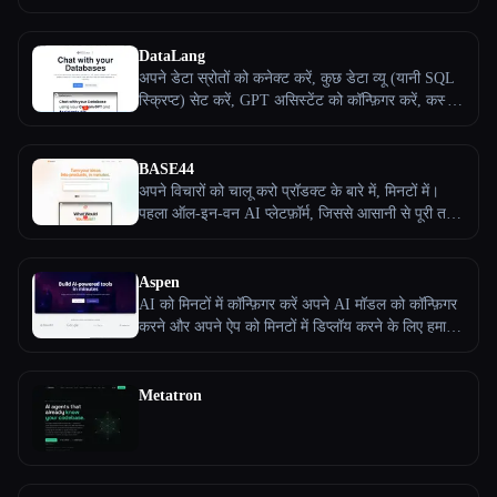
क्वेरीज़, एक्सेल फ़ॉर्मूला और रेगेक्स एक्सप्रेशन तेज़ी से बनाएं!
सभी श्रेणियाँ
DataLang
अपने डेटा स्रोतों को कनेक्ट करें, कुछ डेटा व्यू (यानी SQL
हमारे बारे में
स्क्रिप्ट) सेट करें, GPT असिस्टेंट को कॉन्फ़िगर करें, कस्टम
ChatGPT बनाएं और इसे अपने यूज़र, कर्मचारियों या ग्राहकों
के साथ शेयर करें!
BASE44
अपने विचारों को चालू करो प्रॉडक्ट के बारे में, मिनटों में।
पहला ऑल-इन-वन AI प्लेटफ़ॉर्म, जिससे आसानी से पूरी तरह
काम करने वाले ऐप्स बनाए जा सकते हैं - बिना कोडिंग के। -
बिना कोडिंग के कस्टम सॉफ़्टवेयर को पुनरावृत्त बनाने के लिए
AI से बात करें। BASE44 को मुफ़्त में आज़माएँ और आज ही
Aspen
अपने खुद के एप्लीकेशन बनाना शुरू करें।
AI को मिनटों में कॉन्फ़िगर करें अपने AI मॉडल को कॉन्फ़िगर
करने और अपने ऐप को मिनटों में डिप्लॉय करने के लिए हमारे
नो-कोड इंटरफ़ेस का इस्तेमाल करें। लेआउट और कंपोनेंट्स
को कॉन्फ़िगर करें हमारे साधारण एडिटर की मदद से अपने AI
Esc
उत्पादों को कस्टमाइज़ करें। किसी कोड की ज़रूरत नहीं है।
Metatron
अपने AI-संचालित SaaS ऐप्लिकेशन बनाने और लॉन्च करने
के लिए तुम्हेंं जो कुछ भी चाहिए। सब एक ही जगह पर।