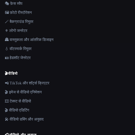
🎭 फ़ेस स्वैप
🖼️ फ़ोटो रीस्टोरेशन
🪄 बैकग्राउंड रिमूवर
⚜️ लोगो जनरेटर
🏯 वास्तुकला और आंतरिक डिजाइन
💧 वॉटरमार्क रिमूवर
🪪 हेडशॉट जेनरेटर
🎬
वीडियो
📲 TikTok और शॉर्ट्स क्रिएटर
🎬 इमेज से वीडियो एनिमेशन
🎞️ टेक्स्ट से वीडियो
🎬 वीडियो एडिटिंग
🎤 वीडियो डबिंग और अनुवाद