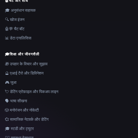
🤖
चैट और शोध
🎓 अनुसंधान सहायक
🔍 खोज इंजन
🤖💬 चैट बॉट
📊 डेटा एनालिसिस
🎓
शिक्षा और जीवनशैली
🎁 उपहार के विचार और सुझाव
🔮 एआई टैरो और डिविनेशन
🎮 जुआ
💘 डेटिंग प्रोफ़ाइल और पिकअप लाइन
🗣️ भाषा सीखना
🎲 मनोरंजन और नोवेल्टी
💞 सामाजिक नेटवर्क और डेटिंग
🎓 स्टडी और ट्यूटर
👩‍⚕️ स्वास्थ्य देखभाल