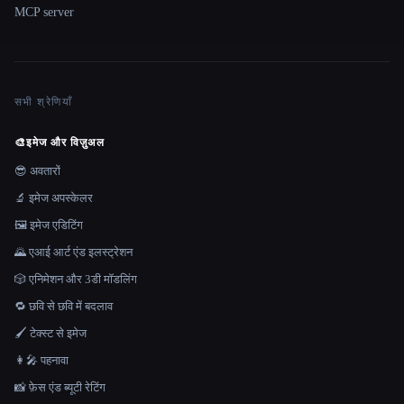
MCP server
सभी श्रेणियाँ
🎨
इमेज और विज़ुअल
😎 अवतारों
🔬 इमेज अपस्केलर
🖼️ इमेज एडिटिंग
🌄 एआई आर्ट एंड इलस्ट्रेशन
🎲 एनिमेशन और 3डी मॉडलिंग
🔁 छवि से छवि में बदलाव
🖌️ टेक्स्ट से इमेज
👩‍🎤 पहनावा
📸 फ़ेस एंड ब्यूटी रेटिंग