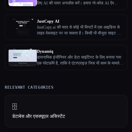
के लिए प्रमाणीकरण, एआई समानता खोज, दस्तावेज़ों और
लिए AI की पावर अनलॉक करें। हमारा नो-कोड AI ऐप
छवियों के लिए स्टोरेज।
बिल्डर तुम्हेंं अनोखे, स्टैंडअलोन AI ऐप्लिकेशन बनाने की
सुविधा देता है
JustCopy AI
JustCopy.ai की मदद से कोई भी मिनटों में एक आइडिया से
लाइव वेबसाइट पर जा सकता है। किसी भी मौजूदा साइट को
10 सेकंड में कॉपी करें या AI की मदद से नई साइट जनरेट
करें, जो अपने-आप डिज़ाइन करता हो, कोड करता हो और
डिप्लॉय हो जाएं—कोई सेटअप नहीं, इंजीनियरिंग की ज़रूरत
Dynamiq
नहीं।
डायनामिक इंजीनियर और डेटा साइंटिस्ट के लिए बनाया गया
एक प्लेटफ़ॉर्म है, ताकि वे एंटरप्राइज़ जिस भी काम के मामले से
निपटना चाहे, बड़े भाषा मॉडल बना सकते हैं, उनका इस्तेमाल
कर सकते हैं, उनका परीक्षण कर सकते हैं, उनकी निगरानी कर
सकते हैं और उन्हें फ़ाइन-ट्यून कर सकते हैं।
RELEVANT CATEGORIES
🗄️
डेटाबेस और एसक्यूएल असिस्टेंट