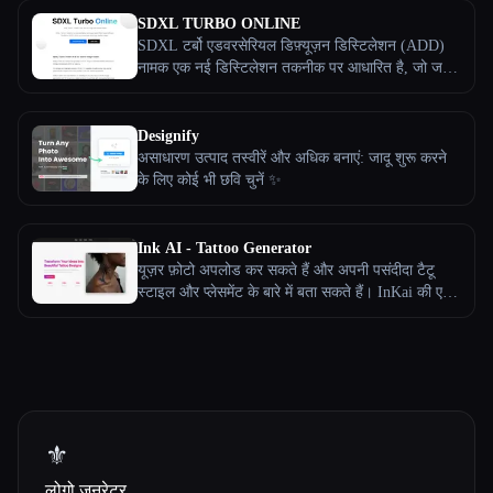
जोड़ना, वज़न कम करना,...) - डेटिंग ऐप्स के लिए हॉट तस्वीरें
SDXL TURBO ONLINE
-...
SDXL टर्बो एडवरसेरियल डिफ़्यूज़न डिस्टिलेशन (ADD)
नामक एक नई डिस्टिलेशन तकनीक पर आधारित है, जो जल्दी
से हाई-क्वालिटी इमेज जेनरेट कर सकती है।
Designify
असाधारण उत्पाद तस्वीरें और अधिक बनाएं: जादू शुरू करने
के लिए कोई भी छवि चुनें ✨
Ink AI - Tattoo Generator
यूज़र फ़ोटो अपलोड कर सकते हैं और अपनी पसंदीदा टैटू
स्टाइल और प्लेसमेंट के बारे में बता सकते हैं। InKai की एक
खास विशेषता इसकी बॉडी मैपिंग तकनीक है, जिससे यूज़र यह
विज़ुअल रूप से पूर्वावलोकन कर सकते हैं कि टैटू उनके शरीर
पर कैसा दिखेगा। कई फ़ोटो अपलोड करके, यूज़र अलग-
अलग डिज़ाइन, आकार और प्लेसमेंट के साथ प्रयोग कर
सकते हैं, स्थायी स्याही लेने से पहले सोच-समझकर निर्णय ले
सकते हैं।
⚜️
लोगो जनरेटर