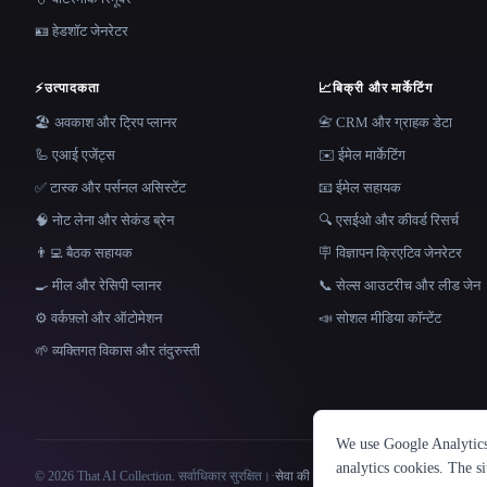
🪪 हेडशॉट जेनरेटर
⚡
उत्पादकता
📈
बिक्री और मार्केटिंग
🏖 अवकाश और ट्रिप प्लानर
📇 CRM और ग्राहक डेटा
🦾 एआई एजेंट्स
✉️ ईमेल मार्केटिंग
✅ टास्क और पर्सनल असिस्टेंट
📧 ईमेल सहायक
🧠 नोट लेना और सेकंड ब्रेन
🔍 एसईओ और कीवर्ड रिसर्च
👨‍💻 बैठक सहायक
🪧 विज्ञापन क्रिएटिव जेनरेटर
🍳 मील और रेसिपी प्लानर
📞 सेल्स आउटरीच और लीड जेन
⚙️ वर्कफ़्लो और ऑटोमेशन
📣 सोशल मीडिया कॉन्टेंट
🌱 व्यक्तिगत विकास और तंदुरुस्ती
We use Google Analytics 
analytics cookies. The s
© 2026 That AI Collection. सर्वाधिकार सुरक्षित।
·
सेवा की शर्तें
·
गोपनीयता नीति
·
·
Built w