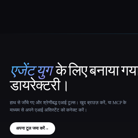
एजेंट युग
के लिए बनाया गय
That AI Collection
डायरेक्टरी।
हाथ से जाँचे गए और श्रेणीबद्ध एआई टूल्स। खुद ब्राउज़ करें, या MCP के
माध्यम से अपने एआई असिस्टेंट को कनेक्ट करें।
अपना टूल जमा करें
→