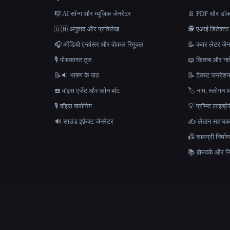
🎼 AI सॉन्ग और म्यूज़िक जेनरेटर
📄 PDF और डॉक्यू
🇺🇳 अनुवाद और प्रतिलेख
🕵️ एआई डिटेक्टर
🎧 ऑडियो एन्हांसर और वोकल रिमूवल
📝 कवर लेटर जेन
🎙️ पोडकास्ट टूल
📖 किताब और नाव
📝🔉 भाषण के पाठ
📝 टेक्स्ट जनरेश
☎️ वॉइस एजेंट और फ़ोन बॉट
🏷️ नाम, स्लोगन औ
🎙️ वॉइस क्लोनिंग
💡 प्रॉम्प्ट लाइब्र
🔊 साउंड इफ़ेक्ट जेनरेटर
✍️ लेखन सहाय
📠 सामग्री निर्
📚 होमवर्क और निब