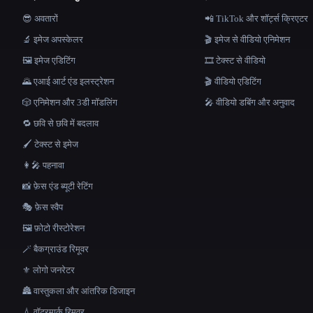
😎 अवतारों
📲 TikTok और शॉर्ट्स क्रिएटर
🔬 इमेज अपस्केलर
🎬 इमेज से वीडियो एनिमेशन
🖼️ इमेज एडिटिंग
🎞️ टेक्स्ट से वीडियो
🌄 एआई आर्ट एंड इलस्ट्रेशन
🎬 वीडियो एडिटिंग
🎲 एनिमेशन और 3डी मॉडलिंग
🎤 वीडियो डबिंग और अनुवाद
🔁 छवि से छवि में बदलाव
🖌️ टेक्स्ट से इमेज
👩‍🎤 पहनावा
📸 फ़ेस एंड ब्यूटी रेटिंग
🎭 फ़ेस स्वैप
🖼️ फ़ोटो रीस्टोरेशन
🪄 बैकग्राउंड रिमूवर
⚜️ लोगो जनरेटर
🏯 वास्तुकला और आंतरिक डिजाइन
💧 वॉटरमार्क रिमूवर