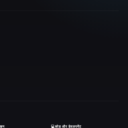
ेखन
💻
कोड और डेवलपमेंट