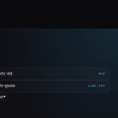
ेंट जोड़ें
MCP
ीय सूचकांक
LLMS.TXT
ge
▾