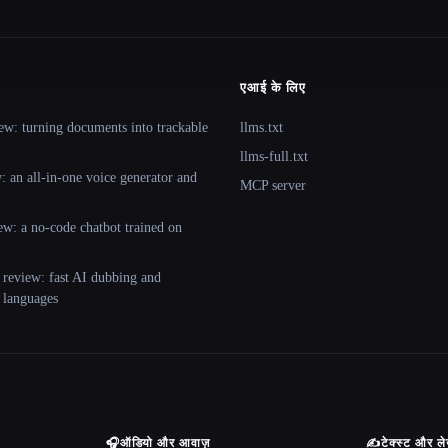
एआई के लिए
ew: turning documents into trackable
llms.txt
llms-full.txt
 an all-in-one voice generator and
MCP server
ew: a no-code chatbot trained on
 review: fast AI dubbing and
+ languages
🎧
ऑडियो और आवाज़
✍️
टेक्स्ट और ल