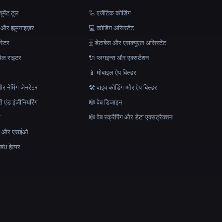
मेंट टूल
🦾 एजेंटिक कोडिंग
 और ह्यूमनाइज़र
💻 कोडिंग असिस्टेंट
रेटर
🗄️ डेटाबेस और एसक्यूएल असिस्टेंट
ेल राइटर
🔌 प्लगइन्स और एक्सटेंशन
न
📱 मोबाइल ऐप बिल्डर
र नेमिंग जेनरेटर
🛠️ वाइब कोडिंग और ऐप बिल्डर
ेरी एंड इंजीनियरिंग
🕸 वेब डिजाइन
क
🕸️ वेब स्क्रैपिंग और डेटा एक्सट्रैक्शन
माण और एसईओ
ंध हेल्पर