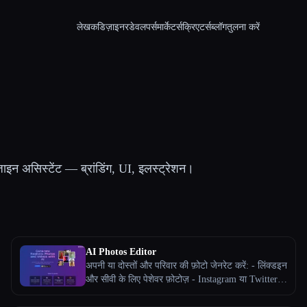
लेखक
डिज़ाइनर
डेवलपर्स
मार्केटर्स
क्रिएटर्स
ब्लॉग
तुलना करें
ाइन असिस्टेंट — ब्रांडिंग, UI, इलस्ट्रेशन।
AI Photos Editor
अपनी या दोस्तों और परिवार की फ़ोटो जेनरेट करें: - लिंक्डइन
और सीवी के लिए पेशेवर फ़ोटोज़ - Instagram या Twitter के
लिए बढ़िया प्रोफ़ाइल तस्वीरें - तुम्हारे बच्चों या पालतू जानवरों
की प्यारी तस्वीरें - बॉडी ट्रांसफ़ॉर्मेशन (अतिरिक्त मांसपेशियाँ