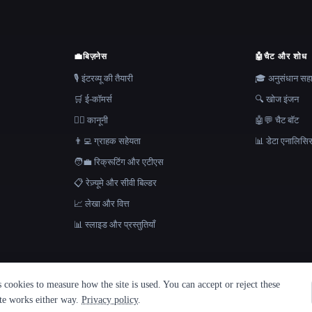
💼
बिज़नेस
🤖
चैट और शोध
🎙️ इंटरव्यू की तैयारी
🎓 अनुसंधान स
🛒 ई-कॉमर्स
🔍 खोज इंजन
👩‍⚖️ कानूनी
🤖💬 चैट बॉट
👨‍💻 ग्राहक सहेयता
📊 डेटा एनालिसि
🧑‍💼 रिक्रूटिंग और एटीएस
📋 रेज़्यूमे और सीवी बिल्डर
📈 लेखा और वित्त
📊 स्लाइड और प्रस्तुतियाँ
cookies to measure how the site is used. You can accept or reject these
ite works either way.
Privacy policy
.
ith Metatron ★