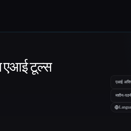
ा एआई टूल्स
एआई असिस्ट
मशीन-पठन
Langua