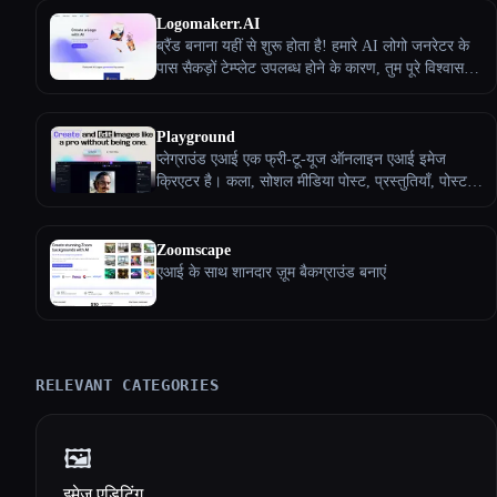
Logomakerr.AI
ब्रैंड बनाना यहीं से शुरू होता है! हमारे AI लोगो जनरेटर के
पास सैकड़ों टेम्प्लेट उपलब्ध होने के कारण, तुम पूरे विश्वास के
साथ अपना व्यवसाय लॉन्च कर सकते हो, उसे बना सकते हो
और उसे बढ़ा सकते हो! और किसी भी डिज़ाइन अनुभव की
चिंता करने या किसी प्रीमियम डिज़ाइनर के लिए भुगतान करने
Playground
की कोई ज़रूरत नहीं है। एक ब्रैंड बनाने के लिए तुम्हेंं जो कुछ
प्लेग्राउंड एआई एक फ्री-टू-यूज ऑनलाइन एआई इमेज
भी चाहिए वह सब यहाँ है!
क्रिएटर है। कला, सोशल मीडिया पोस्ट, प्रस्तुतियाँ, पोस्टर,
वीडियो, लोगो और बहुत कुछ बनाने के लिए इसका उपयोग
करें।
Zoomscape
एआई के साथ शानदार ज़ूम बैकग्राउंड बनाएं
RELEVANT CATEGORIES
🖼️
इमेज एडिटिंग