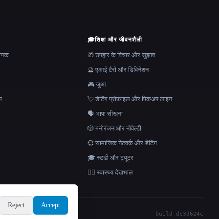
🎓
शिक्षा और जीवनशैली
हायक
🎁 उपहार के विचार और सुझाव
🔮 एआई टैरो और डिविनेशन
🎮 जुआ
स
💘 डेटिंग प्रोफ़ाइल और पिकअप लाइन
🗣️ भाषा सीखना
🎲 मनोरंजन और नोवेल्टी
💞 सामाजिक नेटवर्क और डेटिंग
🎓 स्टडी और ट्यूटर
👩‍⚕️ स्वास्थ्य देखभाल
Reject
Accept
build de3d624c