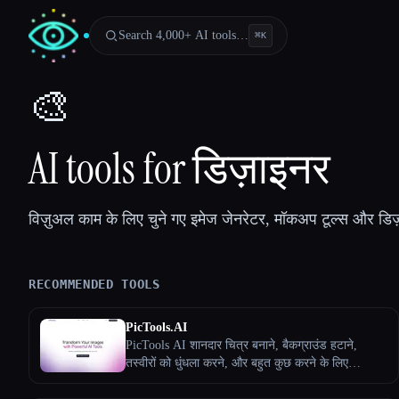
Search 4,000+ AI tools…
⌘
K
🎨
AI tools for डिज़ाइनर
विज़ुअल काम के लिए चुने गए इमेज जेनरेटर, मॉकअप टूल्स और डिज़
RECOMMENDED TOOLS
PicTools.AI
PicTools AI शानदार चित्र बनाने, बैकग्राउंड हटाने,
तस्वीरों को धुंधला करने, और बहुत कुछ करने के लिए
Esc
शक्तिशाली AI टूल देता है। तुम्हारी रचनात्मकता के लिए तेज़,
आसान और डिज़ाइन किया गया!