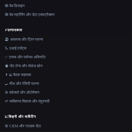
🕸 वेब डिजाइन
🕸️ वेब स्क्रैपिंग और डेटा एक्सट्रैक्शन
⚡
उत्पादकता
🏖 अवकाश और ट्रिप प्लानर
🦾 एआई एजेंट्स
✅ टास्क और पर्सनल असिस्टेंट
🧠 नोट लेना और सेकंड ब्रेन
👨‍💻 बैठक सहायक
🍳 मील और रेसिपी प्लानर
⚙️ वर्कफ़्लो और ऑटोमेशन
🌱 व्यक्तिगत विकास और तंदुरुस्ती
📈
बिक्री और मार्केटिंग
📇 CRM और ग्राहक डेटा