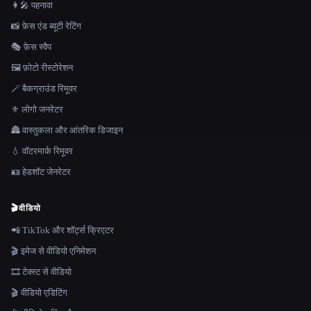
👩‍🎤 पहनावा
📸 फ़ेस एंड ब्यूटी रेटिंग
🎭 फ़ेस स्वैप
🖼️ फ़ोटो रीस्टोरेशन
🪄 बैकग्राउंड रिमूवर
⚜️ लोगो जनरेटर
🏯 वास्तुकला और आंतरिक डिजाइन
💧 वॉटरमार्क रिमूवर
🪪 हेडशॉट जेनरेटर
🎬
वीडियो
📲 TikTok और शॉर्ट्स क्रिएटर
🎬 इमेज से वीडियो एनिमेशन
🎞️ टेक्स्ट से वीडियो
🎬 वीडियो एडिटिंग