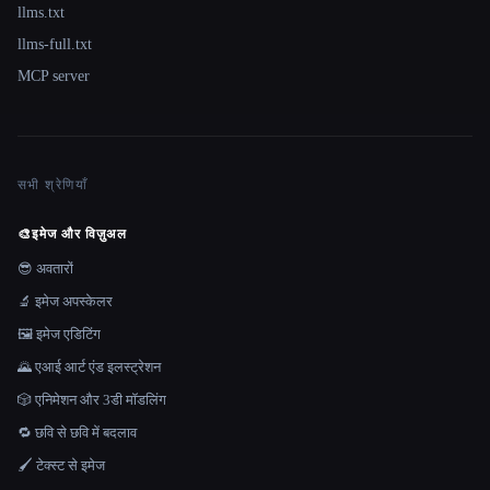
llms.txt
llms-full.txt
MCP server
सभी श्रेणियाँ
🎨
इमेज और विज़ुअल
😎 अवतारों
🔬 इमेज अपस्केलर
🖼️ इमेज एडिटिंग
🌄 एआई आर्ट एंड इलस्ट्रेशन
🎲 एनिमेशन और 3डी मॉडलिंग
🔁 छवि से छवि में बदलाव
🖌️ टेक्स्ट से इमेज