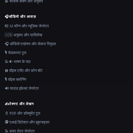
🎤 वीडियो डबिंग और अनुवाद
🎧
ऑडियो और आवाज़
🎼 AI सॉन्ग और म्यूज़िक जेनरेटर
🇺🇳 अनुवाद और प्रतिलेख
🎧 ऑडियो एन्हांसर और वोकल रिमूवल
🎙️ पोडकास्ट टूल
📝🔉 भाषण के पाठ
☎️ वॉइस एजेंट और फ़ोन बॉट
🎙️ वॉइस क्लोनिंग
🔊 साउंड इफ़ेक्ट जेनरेटर
✍️
टेक्स्ट और लेखन
📄 PDF और डॉक्यूमेंट टूल
🕵️ एआई डिटेक्टर और ह्यूमनाइज़र
📝 कवर लेटर जेनरेटर