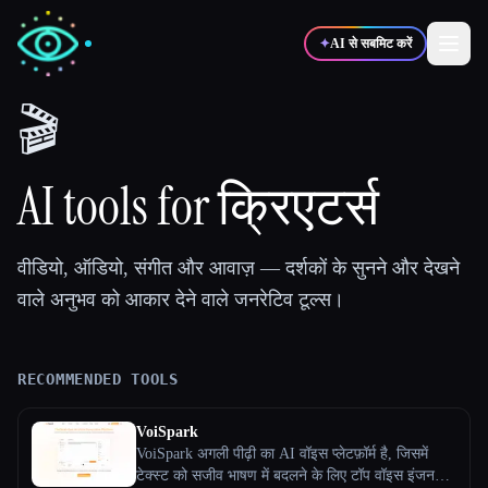
✦
AI से सबमिट करें
🎬
✍️
🎨
लेखक
डिज़ाइनर
AI tools for क्रिएटर्स
💻
📈
डेवलपर्स
मार्केटर्स
वीडियो, ऑडियो, संगीत और आवाज़ — दर्शकों के सुनने और देखने
वाले अनुभव को आकार देने वाले जनरेटिव टूल्स।
🎓
🎬
विद्यार्थी
क्रिएटर्स
RECOMMENDED TOOLS
ब्लॉग
VoiSpark
VoiSpark अगली पीढ़ी का AI वॉइस प्लेटफ़ॉर्म है, जिसमें
टूल्स की तुलना करें
टेक्स्ट को सजीव भाषण में बदलने के लिए टॉप वॉइस इंजन