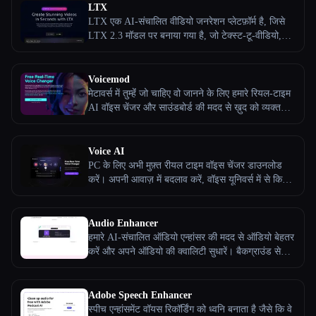
एक ही प्लेटफॉर्म पर। AI-संचालित टेक्स्ट-टू-वीडियो की मदद
LTX
से अपने वीडियो प्रोजेक्ट को बड़े पैमाने पर गति दें।
LTX एक AI-संचालित वीडियो जनरेशन प्लेटफ़ॉर्म है, जिसे
LTX 2.3 मॉडल पर बनाया गया है, जो टेक्स्ट-टू-वीडियो,
इमेज-टू-वीडियो और वीडियो एडिटिंग टूल प्रदान करता है।
यह यूज़र को रियल-टाइम प्रोसेसिंग, ओपन-सोर्स
ऐक्सेसिबिलिटी और प्रोफ़ेशनल-ग्रेड आउटपुट के साथ कुछ
Voicemod
ही सेकंड में शानदार, उच्च गुणवत्ता वाले वीडियो बनाने में मदद
मेटावर्स में तुम्हेंं जो चाहिए वो जानने के लिए हमारे रियल-टाइम
करता है, जिससे AI वीडियो बनाना सभी क्रिएटर्स के लिए
AI वॉइस चेंजर और साउंडबोर्ड की मदद से ख़ुद को व्यक्त
सरल और कुशल हो जाता है।
करें। Roblox, OBS, VRChat, Discord, और बहुत कुछ
जैसे प्लेटफ़ॉर्म के लिए अपनी सोनिक पहचान बनाएं
Voice AI
PC के लिए अभी मुफ़्त रीयल टाइम वॉइस चेंजर डाउनलोड
करें। अपनी आवाज़ में बदलाव करें, वॉइस यूनिवर्स में से किसी
एक को चुनें या अपनी मनचाही आवाज़ को क्लोन करें
Audio Enhancer
हमारे AI-संचालित ऑडियो एन्हांसर की मदद से ऑडियो बेहतर
करें और अपने ऑडियो की क्वालिटी सुधारें। बैकग्राउंड से
जुड़ी सभी आवाज़ अपलोड करें और हटा दें। हमारे एडवांस AI
साउंड एन्हांसर टूल की मदद से परेशान करने वाले बैकग्राउंड
नॉइज़ को अलविदा कहें! अपने सभी ऑडियो या वीडियो में
Adobe Speech Enhancer
एकदम साफ़ साउंड क्वालिटी का मजा लेना शुरू करें।
स्पीच एन्हांसमेंट वॉयस रिकॉर्डिंग को ध्वनि बनाता है जैसे कि वे