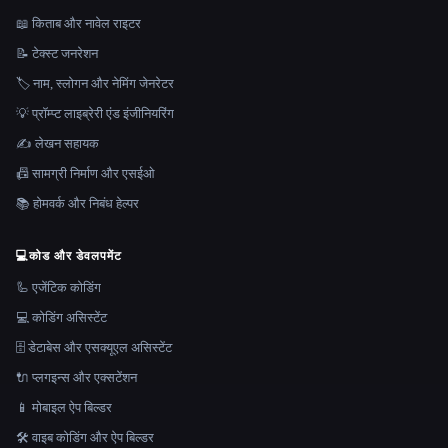
📖 किताब और नावेल राइटर
📝 टेक्स्ट जनरेशन
🏷️ नाम, स्लोगन और नेमिंग जेनरेटर
💡 प्रॉम्प्ट लाइब्रेरी एंड इंजीनियरिंग
✍️ लेखन सहायक
📠 सामग्री निर्माण और एसईओ
📚 होमवर्क और निबंध हेल्पर
💻
कोड और डेवलपमेंट
🦾 एजेंटिक कोडिंग
💻 कोडिंग असिस्टेंट
🗄️ डेटाबेस और एसक्यूएल असिस्टेंट
🔌 प्लगइन्स और एक्सटेंशन
📱 मोबाइल ऐप बिल्डर
🛠️ वाइब कोडिंग और ऐप बिल्डर