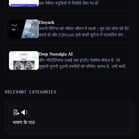
एक पेशेवर स्टूडियो में रिकॉर्ड किए गए हों
Ebsynth
अपनी पेंटिंग्स को जीवंत जीवन में लाओ। तुम एक फ़्रेम को पेंट
करते हो और EBSynth इसे बाकी फुटेज में प्रचारित करता
है। आर्ट और ऐनिमेशन को हर किसी के लिए ज़्यादा ऐक्सेस
करने के लिए ईबीसिंथ मौजूद है। यह चीज़ों को गति देता है,
लेकिन यह नियंत्रण में नहीं आता है। तुम इससे जो बनाते हो
Deep Nostalgia AI
वह अभी भी तुम्हारा मूल आर्टवर्क है
डीप नॉस्टैल्जिया एआई एक इंस्टेंट ऐक्सेस मॉडल है, जो
तुम्हारी पुरानी पुरानी तस्वीरों को एनिमेट करता है, उन्हें सजीव
वीडियो में बदल देता है। AI के जादू का अनुभव करो और
अपनी बहुमूल्य यादों को सहजता से ताजा करो।
RELEVANT CATEGORIES
📝🔉
भाषण के पाठ