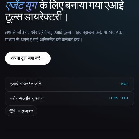
एजेंट युग
के लिए बनाया गया एआई
That AI Collection
टूल्स डायरेक्टरी।
हाथ से जाँचे गए और श्रेणीबद्ध एआई टूल्स। खुद ब्राउज़ करें, या MCP के
माध्यम से अपने एआई असिस्टेंट को कनेक्ट करें।
अपना टूल जमा करें
→
एआई असिस्टेंट जोड़ें
MCP
मशीन-पठनीय सूचकांक
LLMS.TXT
Language
▾