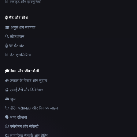
📊 स्लाइड और प्रस्तुतियाँ
🤖
चैट और शोध
🎓 अनुसंधान सहायक
🔍 खोज इंजन
🤖💬 चैट बॉट
📊 डेटा एनालिसिस
🎓
शिक्षा और जीवनशैली
🎁 उपहार के विचार और सुझाव
🔮 एआई टैरो और डिविनेशन
🎮 जुआ
💘 डेटिंग प्रोफ़ाइल और पिकअप लाइन
🗣️ भाषा सीखना
🎲 मनोरंजन और नोवेल्टी
💞 सामाजिक नेटवर्क और डेटिंग