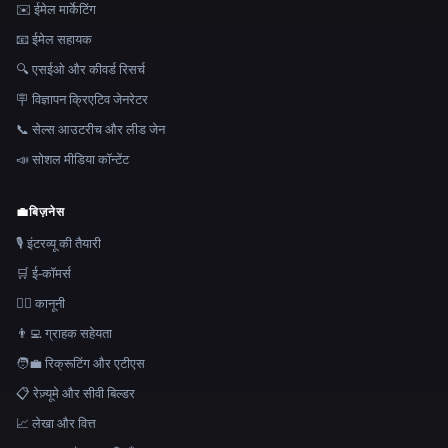
✉️ ईमेल मार्केटिंग
📧 ईमेल सहायक
🔍 एसईओ और कीवर्ड रिसर्च
🪧 विज्ञापन क्रिएटिव जेनरेटर
📞 सेल्स आउटरीच और लीड जेन
📣 सोशल मीडिया कॉन्टेंट
💼
बिज़नेस
🎙️ इंटरव्यू की तैयारी
🛒 ई-कॉमर्स
👩‍⚖️ कानूनी
👨‍💻 ग्राहक सहेयता
🧑‍💼 रिक्रूटिंग और एटीएस
📋 रेज़्यूमे और सीवी बिल्डर
📈 लेखा और वित्त