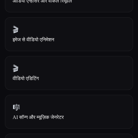
ऑडियो एन्हांसर और वोकल रिमूवल
🎬
इमेज से वीडियो एनिमेशन
🎬
वीडियो एडिटिंग
🎼
AI सॉन्ग और म्यूज़िक जेनरेटर