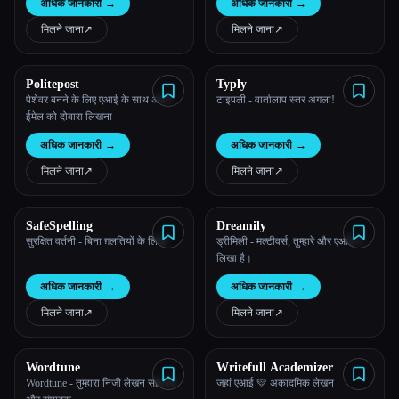
अधिक जानकारी
→
अधिक जानकारी
→
Esc
मिलने जाना
↗︎
मिलने जाना
↗︎
Politepost
Typly
पेशेवर बनने के लिए एआई के साथ अपने
टाइपली - वार्तालाप स्तर अगला!
ईमेल को दोबारा लिखना
अधिक जानकारी
→
अधिक जानकारी
→
मिलने जाना
↗︎
मिलने जाना
↗︎
SafeSpelling
Dreamily
सुरक्षित वर्तनी - बिना ग़लतियों के लिखें
ड्रीमिली - मल्टीवर्स, तुम्हारे और एआई ने
लिखा है।
अधिक जानकारी
→
अधिक जानकारी
→
मिलने जाना
↗︎
मिलने जाना
↗︎
Wordtune
Writefull Academizer
Wordtune - तुम्हारा निजी लेखन सहायक
जहां एआई 💛 अकादमिक लेखन