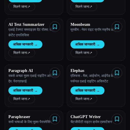
मिलने जाना
↗︎
मिलने जाना
↗︎
AI Text Summarizer
Moonbeam
एआई टेक्स्ट समराइज़र दैट रॉक्स: तेज़
मूनबीम - नेवर राइट फ्रॉम स्क्रैच अगेन।
कंटेंट एनालिसिस
अधिक जानकारी
→
अधिक जानकारी
→
मिलने जाना
↗︎
मिलने जाना
↗︎
Paragraph AI
Elephas
सबसे अच्छा मुफ़्त एआई राइटिंग असिस्टेंट
एलिफस - मैक, आईफोन, आईपैड के लिए
ऐप: पैराग्राफ़ाई
पर्सनल एआई राइटिंग असिस्टेंट
अधिक जानकारी
→
अधिक जानकारी
→
मिलने जाना
↗︎
मिलने जाना
↗︎
Paraphraser
ChatGPT Writer
सभी भाषाओं के लिए मुफ़्त पैराफ़्रेसिंग
चैटजीपीटी राइटर क्रोम एक्सटेंशन