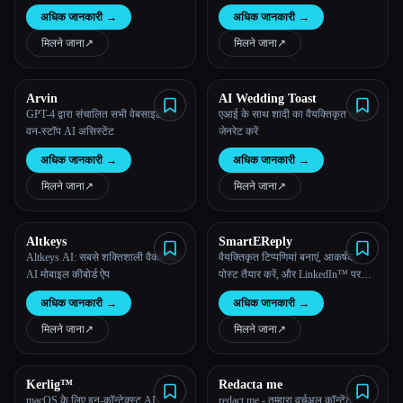
अनोखी चुनौतियों को समझकर, उन्हें
अधिक जानकारी
→
अधिक जानकारी
→
अनुकूलित सहायता प्रदान करके उन्हें
सशक्त बनाने के लिए डिज़ाइन किया गया
मिलने जाना
↗︎
मिलने जाना
↗︎
है।
Arvin
AI Wedding Toast
GPT-4 द्वारा संचालित सभी वेबसाइटों पर
एआई के साथ शादी का वैयक्तिकृत भाषण
वन-स्टॉप AI असिस्टेंट
जेनरेट करें
अधिक जानकारी
→
अधिक जानकारी
→
मिलने जाना
↗︎
मिलने जाना
↗︎
Altkeys
SmartEReply
Altkeys AI: सबसे शक्तिशाली वैकल्पिक
वैयक्तिकृत टिप्पणियां बनाएं, आकर्षक
AI मोबाइल कीबोर्ड ऐप
पोस्ट तैयार करें, और LinkedIn™ पर
आसानी से DM प्रबंधित करें।
अधिक जानकारी
→
अधिक जानकारी
→
मिलने जाना
↗︎
मिलने जाना
↗︎
Kerlig™
Redacta me
macOS के लिए इन-कॉन्टेक्स्ट AI
redact.me - तुम्हारा वर्चुअल कॉन्टेंट