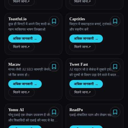
लिखने, पैराफ़्रेस करने, उद्धृत करने और
मिलने जाना
↗︎
मिलने जाना
↗︎
निबंध और पेपर फ़ॉर्मेट करने में मदद करता
है।
Toastful.io
Captitles
कुछ ही मिनटों में अपने लिए शादी का एक
थिएटर में सबटाइटल बनाएं, ट्रांसलेट करें
गहन व्यक्तिगत भाषण लिखवाओ
और स्क्रीन करें
अधिक जानकारी
→
अधिक जानकारी
→
मिलने जाना
↗︎
मिलने जाना
↗︎
Macaw
Tweet Fast
मानव-जैसी AI SEO सामग्री जेनरेट करें,
AI राइटर जो 8 सेकंड में तुम्हारे ट्वीट्स
जो रैंक करता हो।
को पुरुषों से दिमाग उड़ा देने वाले में बदल
देता है।
अधिक जानकारी
→
अधिक जानकारी
→
मिलने जाना
↗︎
मिलने जाना
↗︎
Yomu AI
ReadPo
योमू एआई एक लेखन उपकरण है जो छात्रों
एआई-संचालित पठन और लेखन सहायक
और शिक्षाविदों को एआई की मदद से बेहतर
निबंध और शोध पत्र बनाने में मदद करता