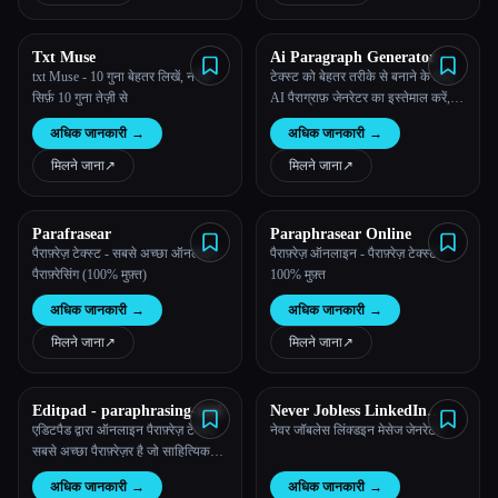
Txt Muse
Ai Paragraph Generator
txt Muse - 10 गुना बेहतर लिखें, न कि
टेक्स्ट को बेहतर तरीके से बनाने के लिए,
सिर्फ़ 10 गुना तेज़ी से
AI पैराग्राफ़ जेनरेटर का इस्तेमाल करें, जो
लिखने की अलग-अलग ज़रूरतों के लिए
अधिक जानकारी
→
अधिक जानकारी
→
उपयोगी कॉन्टेंट जनरेटर है।
मिलने जाना
↗︎
मिलने जाना
↗︎
Parafrasear
Paraphrasear Online
पैराफ़्रेज़ टेक्स्ट - सबसे अच्छा ऑनलाइन
पैराफ़्रेज़ ऑनलाइन - पैराफ़्रेज़ टेक्स्ट -
पैराफ़्रेसिंग (100% मुफ़्त)
100% मुफ़्त
अधिक जानकारी
→
अधिक जानकारी
→
मिलने जाना
↗︎
मिलने जाना
↗︎
Editpad - paraphrasing-tool
Never Jobless LinkedIn
Message Generator
एडिटपैड द्वारा ऑनलाइन पैराफ़्रेज़ टेक्स्ट
नेवर जॉबलेस लिंक्डइन मेसेज जेनरेटर
सबसे अच्छा पैराफ़्रेज़र है जो साहित्यिक
चोरी को खत्म करने के लिए वाक्यों,
अधिक जानकारी
→
अधिक जानकारी
→
पैराग्राफ और निबंधों की व्याख्या करने में