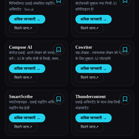
मिनिमलिस्ट एआई-संचालित राइटिंग
बोटोवस्की तुम्हारा नया निजी AI
असिस्टेंट · boo.ai
कॉपीराइटर है!
अधिक जानकारी
→
अधिक जानकारी
→
मिलने जाना
↗︎
मिलने जाना
↗︎
Compose AI
Cowriter
कंपोज़ एआई: अपने लेखन को स्वचालित
सह-लेखक - रचनात्मक लेखन को गति देने
करें। AI के ज़रिए तेज़ी से लिखो, समय
के लिए तुम्हारा AI प्लेटफ़ॉर्म
बचाओ।
अधिक जानकारी
→
अधिक जानकारी
→
मिलने जाना
↗︎
मिलने जाना
↗︎
SmartScribe
Thundercontent
स्मार्टस्क्राइब - एआई राइटिंग असिस्टेंट -
एआई-असिस्टेंट के साथ लेख लिखें -
राइटिंग मेड ईज़ी
थंडरकंटेंट
अधिक जानकारी
→
अधिक जानकारी
→
मिलने जाना
↗︎
मिलने जाना
↗︎