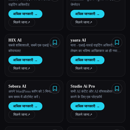
राइटिंग असिस्टेंट
जेनरेटर
अधिक जानकारी
→
अधिक जानकारी
→
मिलने जाना
↗︎
मिलने जाना
↗︎
HIX AI
yaara AI
सबसे शक्तिशाली, सबमें एक एआई राइटिंग
यारा - एआई-पावर्ड राइटिंग असिस्टेंट।
कोपायलट
लेखन का भविष्य आखिरकार आ ही गया
है।
अधिक जानकारी
→
अधिक जानकारी
→
मिलने जाना
↗︎
मिलने जाना
↗︎
Sebora AI
Studio Ai Pro
अपने WordPress ब्लॉग को 5 मिनट से भी
सभी AI कंटेंट और AI वॉयसओवर जेनरेट
कम समय में ऑटोमेट करें।
करने के लिए एक प्लेटफ़ॉर्म
अधिक जानकारी
→
अधिक जानकारी
→
मिलने जाना
↗︎
मिलने जाना
↗︎