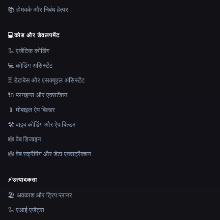
📚 होमवर्क और निबंध हेल्पर
💻
कोड और डेवलपमेंट
🦾 एजेंटिक कोडिंग
💻 कोडिंग असिस्टेंट
🗄️ डेटाबेस और एसक्यूएल असिस्टेंट
🔌 प्लगइन्स और एक्सटेंशन
📱 मोबाइल ऐप बिल्डर
🛠️ वाइब कोडिंग और ऐप बिल्डर
🕸 वेब डिजाइन
🕸️ वेब स्क्रैपिंग और डेटा एक्सट्रैक्शन
⚡
उत्पादकता
🏖 अवकाश और ट्रिप प्लानर
🦾 एआई एजेंट्स