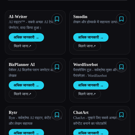
सभी श्रेणियाँ
AI-Writer
Smodin
AI राइटर™ - सबसे अच्छा AI टेक्स्ट
लेखन और होमवर्क में सहायता उत्पाद
हमारे बारे में
जेनरेटर, वादा किया हुआ।
अधिक जानकारी
→
अधिक जानकारी
→
मिलने जाना
↗︎
मिलने जाना
↗︎
BizPlanner AI
Wordfixerbot
पेशेवर AI बिज़नेस प्लान जनरेटर और
पैराफ़्रेसिंग टूल - सर्वश्रेष्ठ मुफ़्त ऑनलाइन
लेखक
पैराफ़्रेज़र - Wordfixerbot
अधिक जानकारी
→
अधिक जानकारी
→
मिलने जाना
↗︎
मिलने जाना
↗︎
Rytr
ChatArt
Rytr - सर्वश्रेष्ठ AI राइटर, कंटेंट जनरेटर
ChatArt - तुम्हारे लिए सबसे अच्छा AI
और लेखन सहायक
कॉन्टेंट बनाने का प्लेटफ़ॉर्म
अधिक जानकारी
→
अधिक जानकारी
→