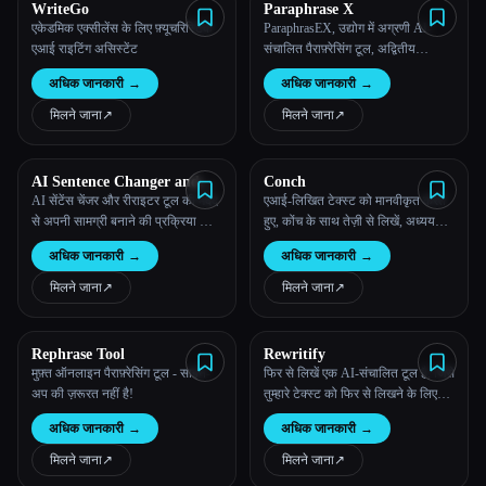
WriteGo
Paraphrase X
एकेडमिक एक्सीलेंस के लिए फ़्यूचरिस्टिक
ParaphrasEX, उद्योग में अग्रणी AI-
एआई राइटिंग असिस्टेंट
संचालित पैराफ़्रेसिंग टूल, अद्वितीय
सटीकता के साथ सटीक रीवर्डिंग प्रदान
अधिक जानकारी
→
अधिक जानकारी
→
करता है।
मिलने जाना
↗︎
मिलने जाना
↗︎
AI Sentence Changer and
Conch
Rewriter Tool
AI सेंटेंस चेंजर और रीराइटर टूल की मदद
एआई-लिखित टेक्स्ट को मानवीकृत करते
से अपनी सामग्री बनाने की प्रक्रिया को
हुए, कोंच के साथ तेज़ी से लिखें, अध्ययन
ट्रांसफ़ॉर्म करें। बिना किसी परेशानी के
करें और रिसर्च करें
अधिक जानकारी
→
अधिक जानकारी
→
अनोखे बदलाव जेनरेट करें!
मिलने जाना
↗︎
मिलने जाना
↗︎
Rephrase Tool
Rewritify
मुफ़्त ऑनलाइन पैराफ़्रेसिंग टूल - साइन-
फिर से लिखें एक AI-संचालित टूल है, जिसे
अप की ज़रूरत नहीं है!
तुम्हारे टेक्स्ट को फिर से लिखने के लिए
डिज़ाइन किया गया है, यह सुनिश्चित करता
अधिक जानकारी
→
अधिक जानकारी
→
है कि यह साहित्यिक चोरी से मुक्त है और
पढ़ने में आसान है।
मिलने जाना
↗︎
मिलने जाना
↗︎