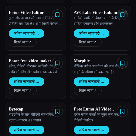
Fotor Video Editor
AVCLabs Video Enhancer AI
मुफ्त और आसान ऑनलाइन वीडियो
वीडियो क्वालिटी बेहतर बनाने के लिए AI
एडिटिंग का मजा लें। अभी किसी पेशेवर की
वीडियो एन्हांसर और अपस्केलर
तरह वीडियो संपादित करने के लिए Fotor
अधिक जानकारी
→
अधिक जानकारी
→
ऑल-इन-वन वीडियो एडिटर आज़माएं!
मिलने जाना
↗︎
मिलने जाना
↗︎
Fotor free video maker
Morphic
इमेज, वीडियो, स्टिकर, ऑडियो, टेक्स्ट
मॉर्फ़िक नवीन तकनीकों की मदद से कहानी
आदि को ड्रैग और ड्रॉप करके एक पेशेवर
कहने के भविष्य को बदल रहा है।
वीडियो बनाएं। YouTube वीडियो,
अधिक जानकारी
→
अधिक जानकारी
→
Instagram रील और TikToks बनाना
इससे आसान कभी नहीं रहा। किसी
मिलने जाना
↗︎
मिलने जाना
↗︎
विशेषज्ञता की ज़रूरत नहीं है।
Bytecap
Free Luma AI Video
Generateor By Dream
बाइटकैप के साथ वीडियो सहभागिता
ड्रीम मशीन एआई का मुफ़्त लूमा एआई
Machine AI
बढ़ाना- कस्टम AI कैप्शन
वीडियो जेनरेटर
अधिक जानकारी
→
अधिक जानकारी
→