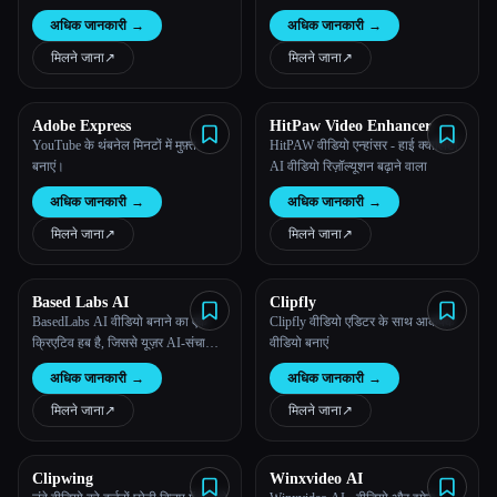
अधिक जानकारी
→
अधिक जानकारी
→
मिलने जाना
↗︎
मिलने जाना
↗︎
Adobe Express
HitPaw Video Enhancer
YouTube के थंबनेल मिनटों में मुफ़्त
HitPAW वीडियो एन्हांसर - हाई क्वालिटी
बनाएं।
AI वीडियो रिज़ॉल्यूशन बढ़ाने वाला
अधिक जानकारी
→
अधिक जानकारी
→
मिलने जाना
↗︎
मिलने जाना
↗︎
Based Labs AI
Clipfly
BasedLabs AI वीडियो बनाने का एक
Clipfly वीडियो एडिटर के साथ आकर्षक
क्रिएटिव हब है, जिससे यूज़र AI-संचालित
वीडियो बनाएं
विविध वीडियो एक्सप्लोर कर सकते हैं, बना
अधिक जानकारी
→
अधिक जानकारी
→
सकते हैं और शेयर कर सकते हैं।
मिलने जाना
↗︎
मिलने जाना
↗︎
Clipwing
Winxvideo AI