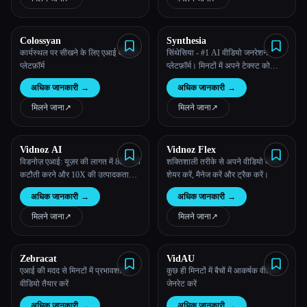
Colossyan
Synthesia
कार्यस्थल पर सीखने के लिए एआई वीडियो
सिंथेसिया - #1 AI वीडियो जनरेशन
प्लेटफ़ॉर्म
प्लेटफ़ॉर्म। मिनटों में अपने टेक्स्ट को
वीडियो में बदलो
अधिक जानकारी
→
अधिक जानकारी
→
मिलने जाना
↗︎
मिलने जाना
↗︎
Vidnoz AI
Vidnoz Flex
विडनोज़ एआई: यूज़र की लागत में 80% की
शक्तिशाली तरीके से अपने वीडियो बनाएं,
कटौती करने और 10X की उत्पादकता
शेयर करें, मैनेज करें और ट्रैक करें।
बढ़ाने के लिए एक मुफ़्त AI वीडियो
अधिक जानकारी
→
अधिक जानकारी
→
प्लेटफ़ॉर्म पेश किया जा रहा है
मिलने जाना
↗︎
मिलने जाना
↗︎
Zebracat
VidAU
एआई की मदद से मिनटों में प्रभावशाली
कुछ ही मिनटों में बैचों में आकर्षक वीडियो
वीडियो तैयार करें
जेनरेट करें
अधिक जानकारी
→
अधिक जानकारी
→