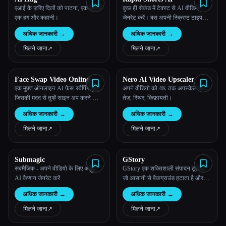
एआई के ज़रिए दिलों को पाटना, एक बार में
कुछ ही सेकंड में टेक्स्ट से AI वीडियो
एक हग और कहानी।
जेनरेट करें। बस अपनी स्क्रिप्ट टाइप
करें, वॉयसओवर चुनें, कोई भाषा चुनें और
अधिक जानकारी
→
अधिक जानकारी
→
कुछ ही सेकंड में अपना AI वीडियो जनरेट
करें।
मिलने जाना
↗︎
मिलने जाना
↗︎
Face Swap Video Online
Nero AI Video Upscaler
Free
एक मुफ़्त ऑनलाइन AI फ़ेस-स्वैपिंग टूल,
अपने वीडियो को 4K तक अपस्केल करें।
जिसकी मदद से तुम्हेंं साइन अप करने की
तेज़, स्थिर, किफ़ायती।
ज़रूरत के बिना, उच्च गुणवत्ता वाले
अधिक जानकारी
→
अधिक जानकारी
→
परिणामों के साथ वीडियो, इमेज और GIF में
चेहरों को तेज़ी से और सुरक्षित तरीके से
मिलने जाना
↗︎
मिलने जाना
↗︎
स्वैप किया जा सकता है।
Submagic
GStory
सबमैजिक - अपने वीडियो के लिए अद्भुत
GStory एक शक्तिशाली संपादन टूल है,
AI कैप्शन जेनरेट करें
जो आसानी से बैकग्राउंड हटाता है और
तुम्हारे वीडियो और छवियों को बेहतर बनाता
अधिक जानकारी
→
अधिक जानकारी
→
है, यह सुनिश्चित करता है कि तुम्हारा
कॉन्टेंट पॉलिश और प्रोफ़ेशनल दिखता
मिलने जाना
↗︎
मिलने जाना
↗︎
है।