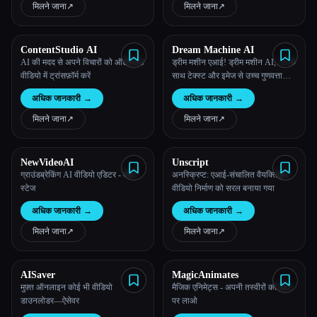
मिलने जाना
↗︎
मिलने जाना
↗︎
ContentStudio AI
Dream Machine AI
AI की मदद से अपने विचारों को ऑटोमेटेड
ड्रीम मशीन एआई! ड्रीम मशीन AI, AI के
वीडियो में ट्रांसफ़ॉर्म करें
साथ टेक्स्ट और इमेज से उच्च गुणवत्ता
वाले, यथार्थवादी वीडियो तेजी से बनाता
अधिक जानकारी
→
अधिक जानकारी
→
है।
मिलने जाना
↗︎
मिलने जाना
↗︎
NewVideoAI
Unscript
ग्राउंडब्रेकिंग AI वीडियो एडिटर - बीटा
अनस्क्रिप्ट: एआई-संचालित वैयक्तिकृत
स्टेज
वीडियो निर्माण को सरल बनाया गया
अधिक जानकारी
→
अधिक जानकारी
→
मिलने जाना
↗︎
मिलने जाना
↗︎
AISaver
MagicAnimates
मुफ़्त ऑनलाइन कोई भी वीडियो
मैजिक एनिमेट्स - अपनी तस्वीरों को डांस
डाउनलोडर—ऐसेवर
पर लाओ