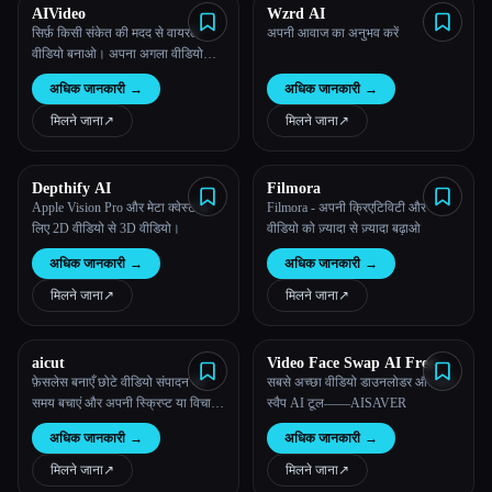
AIVideo
Wzrd AI
सिर्फ़ किसी संकेत की मदद से वायरल
अपनी आवाज का अनुभव करें
वीडियो बनाओ। अपना अगला वीडियो
लिखने, रिसर्च करने, जनरेट करने और
अधिक जानकारी
→
अधिक जानकारी
→
उसमें बदलाव करने के लिए हमारे AI का
इस्तेमाल करें।
मिलने जाना
↗︎
मिलने जाना
↗︎
Depthify AI
Filmora
Apple Vision Pro और मेटा क्वेस्ट के
Filmora - अपनी क्रिएटिविटी और
लिए 2D वीडियो से 3D वीडियो।
वीडियो को ज़्यादा से ज़्यादा बढ़ाओ
अधिक जानकारी
→
अधिक जानकारी
→
मिलने जाना
↗︎
मिलने जाना
↗︎
aicut
Video Face Swap AI Free
फ़ेसलेस बनाएँ छोटे वीडियो संपादन का
सबसे अच्छा वीडियो डाउनलोडर और फ़ेस
समय बचाएं और अपनी स्क्रिप्ट या विचार
स्वैप AI टूल——AISAVER
को बदलने के लिए AI का इस्तेमाल करें
अधिक जानकारी
→
अधिक जानकारी
→
मिनटों में फ़ेसलेस छोटे वीडियो देखने के
लिए
मिलने जाना
↗︎
मिलने जाना
↗︎