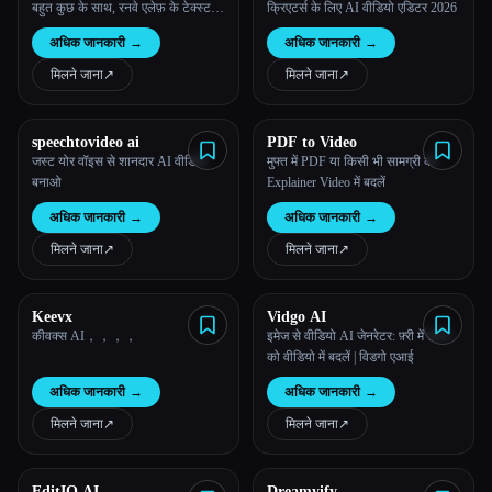
Aleph
बहुत कुछ के साथ, रनवे एलेफ़ के टेक्स्ट-
क्रिएटर्स के लिए AI वीडियो एडिटर 2026
टू-वीडियो एडिटिंग का इस्तेमाल करें—
अधिक जानकारी
→
अधिक जानकारी
→
आज़माने के लिए मुफ़्त।
मिलने जाना
↗︎
मिलने जाना
↗︎
speechtovideo ai
PDF to Video
जस्ट योर वॉइस से शानदार AI वीडियो
मुफ्त में PDF या किसी भी सामग्री को
बनाओ
Explainer Video में बदलें
अधिक जानकारी
→
अधिक जानकारी
→
मिलने जाना
↗︎
मिलने जाना
↗︎
Keevx
Vidgo AI
कीवक्स AI，，，，
इमेज से वीडियो AI जेनरेटर: फ़्री में फ़ोटो
को वीडियो में बदलें | विडगो एआई
अधिक जानकारी
→
अधिक जानकारी
→
मिलने जाना
↗︎
मिलने जाना
↗︎
EditIQ AI
Dreamyify