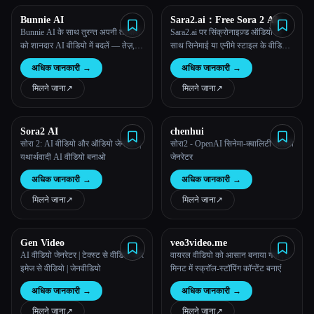
Bunnie AI
Sara2.ai：Free Sora 2 AI
Video Generator Online
Bunnie AI के साथ तुरन्त अपनी तस्वीरों
Sara2.ai पर सिंक्रोनाइज़्ड ऑडियो के
को शानदार AI वीडियो में बदलें — तेज़,
साथ सिनेमाई या एनीमे स्टाइल के वीडियो
यथार्थवादी और बेहद रचनात्मक।
बनाएं — तेज़, आसान और सुलभ।
अधिक जानकारी
→
अधिक जानकारी
→
मिलने जाना
↗︎
मिलने जाना
↗︎
Sora2 AI
chenhui
सोरा 2: AI वीडियो और ऑडियो जेनरेटर |
सोरा2 - OpenAI सिनेमा-क्वालिटी वीडियो
यथार्थवादी AI वीडियो बनाओ
जेनरेटर
अधिक जानकारी
→
अधिक जानकारी
→
मिलने जाना
↗︎
मिलने जाना
↗︎
Gen Video
veo3video.me
AI वीडियो जेनरेटर | टेक्स्ट से वीडियो और
वायरल वीडियो को आसान बनाया गया | 3
इमेज से वीडियो | जेनवीडियो
मिनट में स्क्रॉल-स्टॉपिंग कॉन्टेंट बनाएं
अधिक जानकारी
→
अधिक जानकारी
→
मिलने जाना
↗︎
मिलने जाना
↗︎