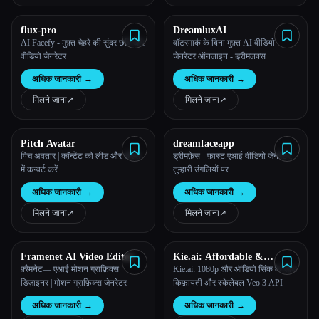
flux-pro
DreamluxAI
AI Facefy - मुफ़्त चेहरे की सुंदर छवि और
वॉटरमार्क के बिना मुफ़्त AI वीडियो
वीडियो जेनरेटर
जेनरेटर ऑनलाइन - ड्रीमलक्स
अधिक जानकारी
→
अधिक जानकारी
→
मिलने जाना
↗︎
मिलने जाना
↗︎
Pitch Avatar
dreamfaceapp
पिच अवतार | कॉन्टेंट को लीड और डील्स
ड्रीमफ़ेस - फ़ास्ट एआई वीडियो जेनरेटर,
में कन्वर्ट करें
तुम्हारी उंगलियों पर
अधिक जानकारी
→
अधिक जानकारी
→
मिलने जाना
↗︎
मिलने जाना
↗︎
Framenet AI Video Editor
Kie.ai: Affordable &
Scalable Veo 3 API
फ़्रैमनेट— एआई मोशन ग्राफ़िक्स
Kie.ai: 1080p और ऑडियो सिंक के साथ
डिज़ाइनर | मोशन ग्राफ़िक्स जेनरेटर
किफ़ायती और स्केलेबल Veo 3 API
अधिक जानकारी
→
अधिक जानकारी
→