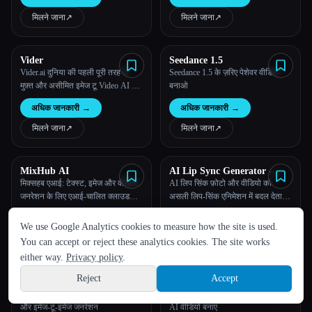
मिलने जाना
↗︎
मिलने जाना
↗︎
Vider
Seedance 1.5
Vider.ai दुनिया की पहली पूरी तरह से
Seedance 1.5 के ज़रिए पेशेवर वीडियो
मुफ़्त और असीमित इमेज टू Video AI है,
बनाओ
जो तेज़, सहज और आसान वीडियो बनाने
अधिक जानकारी
→
अधिक जानकारी
→
का अनुभव करता है!
मिलने जाना
↗︎
मिलने जाना
↗︎
MixHub AI
AI Lip Sync Generator -
Photo lip,Singing photo
मिक्सहब एआई: टेक्स्ट, इमेज और वीडियो
AI लिप सिंक फ़ोटो और वीडियो को
जनरेशन के लिए एआई-चालित क्लाउड
असली लिप-सिंक एनिमेशन में बदल देता है,
भाषा
प्लेटफ़ॉर्म के साथ अंतहीन रचनात्मक
जो AI द्वारा संचालित होता है।
अधिक जानकारी
→
अधिक जानकारी
→
संभावनाओं को अनलॉक करना
We use Google Analytics cookies to measure how the site is used.
English
español
Français
Русский
简体中文
मिलने जाना
↗︎
मिलने जाना
↗︎
You can accept or reject these analytics cookies. The site works
Hindi
either way.
Privacy policy
.
Reject
Accept
Funy AI
Free Video Generator
Sign up
पेशेवर इमेज-टू-वीडियो, टेक्स्ट-टू-वीडियो
मुफ़्त वीडियो जेनरेटर - LTX-2 के ज़रिए
और इमेज-टू-इमेज जनरेशन
AI वीडियो बनाएं