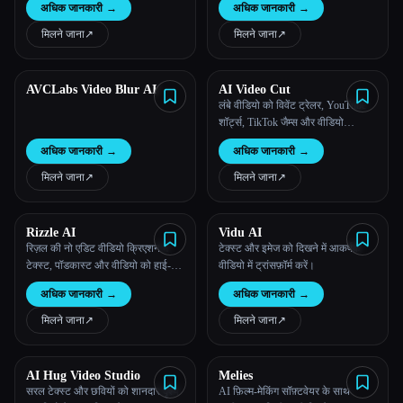
अधिक जानकारी
→
अधिक जानकारी
→
मिलने जाना
↗︎
मिलने जाना
↗︎
AVCLabs Video Blur AI
AI Video Cut
लंबे वीडियो को विवेंट ट्रेलर, YouTube
शॉर्ट्स, TikTok जैम्स और वीडियो
विज्ञापनों में बदलें
अधिक जानकारी
→
अधिक जानकारी
→
मिलने जाना
↗︎
मिलने जाना
↗︎
Rizzle AI
Vidu AI
रिज़ल की नो एडिट वीडियो क्रिएशन में
टेक्स्ट और इमेज को दिखने में आकर्षक
टेक्स्ट, पॉडकास्ट और वीडियो को हाई-
वीडियो में ट्रांसफ़ॉर्म करें।
क्वालिटी कॉन्टेंट में बदलने के लिए AI का
अधिक जानकारी
→
अधिक जानकारी
→
इस्तेमाल किया जाता है।
मिलने जाना
↗︎
मिलने जाना
↗︎
AI Hug Video Studio
Melies
सरल टेक्स्ट और छवियों को शानदार दृश्य
AI फ़िल्म-मेकिंग सॉफ़्टवेयर के साथ