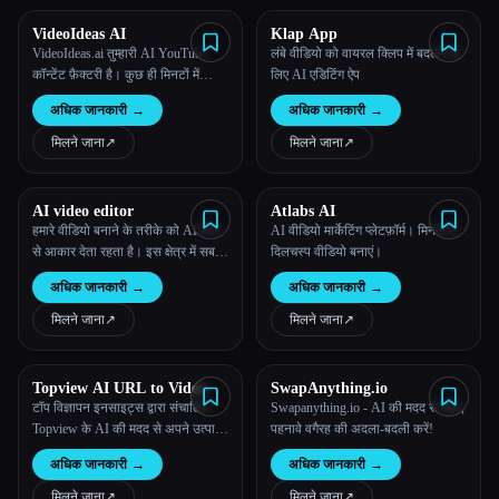
VideoIdeas AI
Klap App
सभी श्रेणियाँ
VideoIdeas.ai तुम्हारी AI YouTube
लंबे वीडियो को वायरल क्लिप में बदलने के
कॉन्टेंट फ़ैक्टरी है। कुछ ही मिनटों में
लिए AI एडिटिंग ऐप
हमारे बारे में
वायरल-योग्य स्क्रिप्ट्स, ताज़ा वीडियो
अधिक जानकारी
→
अधिक जानकारी
→
आइडिया और आकर्षक कॉन्टेंट जेनरेट
करें।
मिलने जाना
↗︎
मिलने जाना
↗︎
AI video editor
Atlabs AI
हमारे वीडियो बनाने के तरीके को AI फिर
AI वीडियो मार्केटिंग प्लेटफ़ॉर्म। मिनटों में
से आकार देता रहता है। इस क्षेत्र में सबसे
दिलचस्प वीडियो बनाएं।
नए नवाचारों में से एक है TopView.ai, जो
अधिक जानकारी
→
अधिक जानकारी
→
एक ऑनलाइन AI वीडियो एडिटर है, जो
स्ट्रीमलाइन करने के लिए AI की ताकत
मिलने जाना
↗︎
मिलने जाना
↗︎
का इस्तेमाल करता है
Topview AI URL to Video
SwapAnything.io
टॉप विज्ञापन इनसाइट्स द्वारा संचालित
Swapanything.io - AI की मदद से चेहरे,
Topview के AI की मदद से अपने उत्पाद
पहनावे वगैरह की अदला-बदली करें!
URL को तुरन्त बढ़िया प्रदर्शन करने वाले
अधिक जानकारी
→
अधिक जानकारी
→
वीडियो में ट्रांसफ़ॉर्म करें।
मिलने जाना
↗︎
मिलने जाना
↗︎