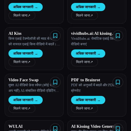
रियल-टाइम वीडियो आउटपुट, हाई-
क्रिएटिव कंटेंट प्लेटफ़ॉर्म
अधिक जानकारी
→
अधिक जानकारी
→
फ़िडेलिटी विज़ुअल्स और बहुमुखी
एप्लीकेशन क्षमताओं के साथ सशक्त बनाता
मिलने जाना
↗︎
मिलने जाना
↗︎
है।
AI Kiss
vividhubs.ai:AI kissing
Video Generator
किस एआई टेक्नोलॉजी की मदद से फ़ोटो
VividHubs.ai: रोमांटिक एआई किसिंग
को वायरल एआई किस वीडियो में बदलें।
वीडियो बनाएं
मुफ़्त एआई किस जनरेटर और किसिंग
अधिक जानकारी
→
अधिक जानकारी
→
एआई मेकर, क्रिएटर्स को कमाई करने में
मदद करता है।
मिलने जाना
↗︎
मिलने जाना
↗︎
Video Face Swap
PDF to Brainrot
मुफ़्त AI वीडियो फ़ेस स्वैपर (कोई साइन
PDF को अनुभवों में बदलें और PDF से
अप नहीं) AI-संचालित वीडियो एडिटिंग
ब्रेनरोट
टूल है, जो सभी कौशल स्तरों के यूज़र के
अधिक जानकारी
→
अधिक जानकारी
→
लिए आसानी से सहज, यथार्थवादी फ़ेस
स्वैप बनाता है।
मिलने जाना
↗︎
मिलने जाना
↗︎
WUI.AI
AI Kissing Video Generator -