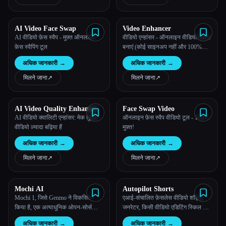
की ज़रूरत कई लोगों को रोकती है।
AI Video Face Swap
Video Enhancer
AI वीडियो फ़ेस स्वैप - मुफ़्त ऑनलाइन
वीडियो एन्हांसर - ऑनलाइन वीडियो बेहतर
फ़ेस स्वैपिंग टूल
बनाएं (कोई साइनअप नहीं और 100%
मुफ़्त)
अधिक जानकारी
→
अधिक जानकारी
→
मिलने जाना
↗︎
मिलने जाना
↗︎
AI Video Quality Enhancer
Face Swap Video
AI वीडियो क्वालिटी एन्हांसर: मेक तुम्हारे
ऑनलाइन फ़ेस स्वैप वीडियो टूल - 100%
वीडियो ज़्यादा बढ़िया हैं
मुफ़्त!
अधिक जानकारी
→
अधिक जानकारी
→
मिलने जाना
↗︎
मिलने जाना
↗︎
Mochi AI
Autopilot Shorts
Mochi 1, जिसे Genmo ने विकसित
एआई-संचालित फ़ेसलेस वीडियो शॉर्ट्स
किया है, एक अत्याधुनिक ओपन-सोर्स
जनरेटर, किसी वीडियो एडिटिंग स्किल की
वीडियो जनरेशन मॉडल है, जो AI-चालित
ज़रूरत नहीं है।
अधिक जानकारी
→
अधिक जानकारी
→