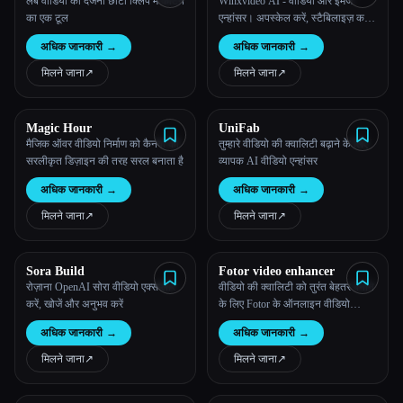
लंबे वीडियो को दर्जनों छोटी क्लिप में काटने
Winxvideo AI - वीडियो और इमेज
का एक टूल
एन्हांसर। अपस्केल करें, स्टैबिलाइज़ करें,
कन्वर्ट करें, एडिट करें, वीडियो रिकॉर्ड करें
अधिक जानकारी
→
अधिक जानकारी
→
मिलने जाना
↗︎
मिलने जाना
↗︎
Magic Hour
UniFab
मैजिक ऑवर वीडियो निर्माण को कैनवा की
तुम्हारे वीडियो की क्वालिटी बढ़ाने के लिए
सरलीकृत डिज़ाइन की तरह सरल बनाता है
व्यापक AI वीडियो एन्हांसर
अधिक जानकारी
→
अधिक जानकारी
→
मिलने जाना
↗︎
मिलने जाना
↗︎
Sora Build
Fotor video enhancer
रोज़ाना OpenAI सोरा वीडियो एक्सप्लोर
वीडियो की क्वालिटी को तुरंत बेहतर बनाने
करें, खोजें और अनुभव करें
के लिए Fotor के ऑनलाइन वीडियो
एन्हांसर को आजमाएं, जिसमें शार्पनेस,
अधिक जानकारी
→
अधिक जानकारी
→
ब्राइटनेस वगैरह की सेटिंग शामिल हैं,
ताकि वीडियो साफ हो सकें। किसी कौशल
मिलने जाना
↗︎
मिलने जाना
↗︎
और इंस्टालेशन की आवश्यकता नहीं है।