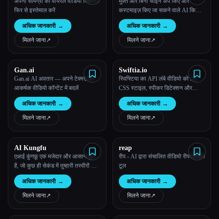
Supawork AI | Free & no
अपनी सामग्री को वायरल वीडियो क्लिप में
मुफ़्त और बिना साइन अप किए और
sign-up
फिर से इस्तेमाल करें
कस्टमाइज़ किए जा सकने वाले AI किसिंग
वीडियो जेनरेटर की मदद से जादू की तरह
अधिक जानकारी
→
अधिक जानकारी
→
सजीव चुंबन वीडियो बनाएं!
मिलने जाना
↗︎
मिलने जाना
↗︎
Gan.ai
Swiftia.io
Gan.ai AI अवतार — अपने टेक्स्ट को
स्विफ्टिया का API लंबे वीडियो को AI,
आकर्षक वीडियो कॉन्टेंट में बदलें
CSS स्टाइल, स्पीकर डिटेक्शन और
ऑटो-रीफ़्रैमिंग की मदद से आकर्षक शॉर्ट्स
अधिक जानकारी
→
अधिक जानकारी
→
में बदल देता है।
मिलने जाना
↗︎
मिलने जाना
↗︎
AI Kungfu
reap
एआई कुंगफ़ू एक मजेदार और आसान टूल
रीप - AI द्वारा संचालित वीडियो रीपरपोज़िंग
है, जो कुछ ही सेकंड में तुम्हारी तस्वीरों को
टूल
प्रामाणिक मार्शल आर्ट वीडियो में बदल देता
अधिक जानकारी
→
अधिक जानकारी
→
है।
मिलने जाना
↗︎
मिलने जाना
↗︎