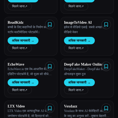
वीडियो निर्माण के लिए एक नया बेंचमार्क
सेट करता है।
मिलने जाना
↗︎
मिलने जाना
↗︎
ReadKidz
ImageToVideo AI
बच्चों के लिए कहानियों के निर्माण का वन-
इमेज से वीडियो एआई: सबसे अच्छा AI
स्टॉप मल्टीमीडिया प्लेटफ़ॉर्म।
वीडियो मेकर
अधिक जानकारी
→
अधिक जानकारी
→
मिलने जाना
↗︎
मिलने जाना
↗︎
EchoWave
DeepFake Maker Online
Free Tool
EchoWave.io एक वेब-आधारित वीडियो
DeepFakeMaker - DeepFake Maker
एडिटिंग प्लेटफ़ॉर्म है, जो यूज़र को सीधे
ऑनलाइन मुफ़्त टूल
अपने ब्राउज़र से वीडियो बनाने और उनमें
अधिक जानकारी
→
अधिक जानकारी
→
बदलाव करने की सुविधा देता है, जिससे
किसी भी सॉफ़्टवेयर डाउनलोड की ज़रूरत
मिलने जाना
↗︎
मिलने जाना
↗︎
नहीं होती है।
LTX Video
Voxdazz
LTX Video एक अत्याधुनिक AI वीडियो
Voxdazz के साथ AI सेलेब्रिटी आवाज़ों
जनरेशन प्लेटफ़ॉर्म है, जो क्रिएटर्स को
के जादू का अनुभव करें - तुम्हारा बेहतरीन