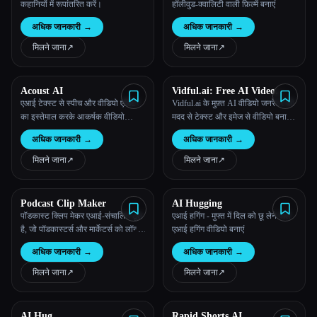
कहानियों में रूपांतरित करें।
हॉलीवुड-क्वालिटी वाली फ़िल्में बनाएं
अधिक जानकारी
→
अधिक जानकारी
→
मिलने जाना
↗︎
मिलने जाना
↗︎
Acoust AI
Vidful.ai: Free AI Video
Generator Online
एआई टेक्स्ट से स्पीच और वीडियो एडिटर
Vidful.ai के मुफ़्त AI वीडियो जनरेटर की
का इस्तेमाल करके आकर्षक वीडियो
मदद से टेक्स्ट और इमेज से वीडियो बनाएं,
बनाएं।
जो Kuaishou Kling AI और Luma AI
अधिक जानकारी
→
अधिक जानकारी
→
ड्रीम मशीन द्वारा संचालित है!
मिलने जाना
↗︎
मिलने जाना
↗︎
Podcast Clip Maker
AI Hugging
पॉडकास्ट क्लिप मेकर एआई-संचालित टूल
एआई हगिंग - मुफ्त में दिल को छू लेने वाले
है, जो पॉडकास्टर्स और मार्केटर्स को लॉन्ग-
एआई हगिंग वीडियो बनाएं
फ़ॉर्म वीडियो और ऑडियो से स्वचालित रूप
अधिक जानकारी
→
अधिक जानकारी
→
से पॉडकास्ट क्लिप जेनरेट करने में मदद
करता है।
मिलने जाना
↗︎
मिलने जाना
↗︎
AI Hug
Rapid Shorts AI