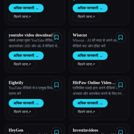
अधिक जानकारी
→
अधिक जानकारी
→
मिलने जाना
↗︎
मिलने जाना
↗︎
youtube video downloader
Wisecut
सबसे अच्छा मुफ़्त YouTube वीडियो
Wisecut - AI की मदद से अपने आप
डाउनलोडर | HD और 4K में वीडियो सेव
वीडियो कट और एडिट करें
करें
अधिक जानकारी
→
अधिक जानकारी
→
मिलने जाना
↗︎
मिलने जाना
↗︎
Eightify
HitPaw Online Video
Enhancer
YouTube वीडियो से 8 प्रमुख विचार
प्रशिक्षित एआई द्वारा अपने वीडियो को
प्राप्त करें
अनब्लर और अपस्केल करने के लिए वन-
क्लिक।
अधिक जानकारी
→
अधिक जानकारी
→
मिलने जाना
↗︎
मिलने जाना
↗︎
HeyGen
Investinvideos