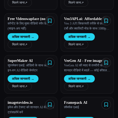
मिलने जाना
↗︎
मिलने जाना
↗︎
Free Videoswapface (no sign-
Veo3API.ai: Affordable Veo
up)
3 API with Fast/Turbo &
कॉन्टेंट के लिए मुफ़्त वीडियो स्वैप फ़ेस
Veo 3 API किफ़ायती तरीके से फ़ास्ट/
Quality Modes
(साइन-अप नहीं)
टर्बो और क्वालिटी मोड के साथ 1080p
वीडियो बनाता है।
अधिक जानकारी
→
अधिक जानकारी
→
मिलने जाना
↗︎
मिलने जाना
↗︎
SuperMaker AI
VeeGen AI - Free image to
video AI
सुपरमेकर एआई: ऑडियो के साथ ऑल-
VeeGen AI की मदद से तस्वीरों को तुरंत
इन-वन AI वीडियो जेनरेटर
शानदार वीडियो में बदलें — कोई कौशल
नहीं, कोई वॉटरमार्क नहीं। एनिमेशन,
अधिक जानकारी
→
अधिक जानकारी
→
स्टोरीबोर्ड और कॉन्टेंट पहले से कहीं ज़्यादा
तेज़ी से बनाएं।
मिलने जाना
↗︎
मिलने जाना
↗︎
imagetovideo.io
Framepack AI
इमेज और टेक्स्ट को शानदार AI वीडियो में
फ़्रैमपैक एआई
ट्रांसफ़ॉर्म करें