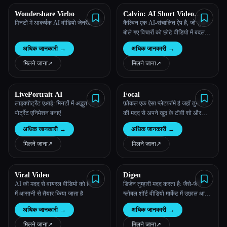
Wondershare Virbo
Calvin: AI Short Video
Creator
मिनटों में आकर्षक AI वीडियो जेनरेट करें!
कैल्विन एक AI-संचालित ऐप है, जो तुम्हारे
बोले गए विचारों को छोटे वीडियो में बदल
देता है। इसे वीडियो बनाने की प्रक्रिया
अधिक जानकारी
→
अधिक जानकारी
→
को आसान बनाने के लिए डिज़ाइन किया
गया है, ख़ासकर सोशल मीडिया कॉन्टेंट के
मिलने जाना
↗︎
मिलने जाना
↗︎
लिए।
LivePortrait AI
Focal
लाइवपोर्ट्रेट एआई: मिनटों में अद्भुत एआई
फ़ोकल एक ऐसा प्लेटफ़ॉर्म है जहाँ तुम AI
पोर्ट्रेट एनिमेशन बनाएं
की मदद से अपने खुद के टीवी शो और
फ़िल्में बना सकते हो।
अधिक जानकारी
→
अधिक जानकारी
→
मिलने जाना
↗︎
मिलने जाना
↗︎
Viral Video
Digen
AI की मदद से वायरल वीडियो को मिनटों
डिजेन तुम्हारी मदद करता है: जैसे-जैसे
में आसानी से तैयार किया जाता है
ग्लोबल शॉर्ट वीडियो मार्केट में उछाल आता
है, ज़्यादा लोग अपने सोशल मीडिया वीडियो
अधिक जानकारी
→
अधिक जानकारी
→
में शामिल होने की इच्छा रखते हैं, फिर भी
अत्याधुनिक उपकरणों और बेहतरीन दृश्यों
मिलने जाना
↗︎
मिलने जाना
↗︎