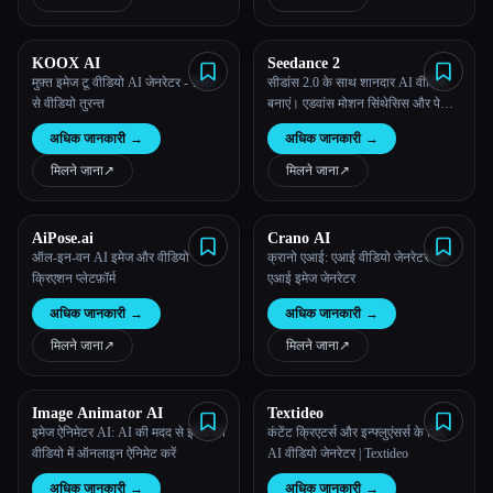
KOOX AI
Seedance 2
मुफ़्त इमेज टू वीडियो AI जेनरेटर - फ़ोटो
सीडांस 2.0 के साथ शानदार AI वीडियो
से वीडियो तुरन्त
बनाएं। एडवांस मोशन सिंथेसिस और पेशेवर
क्वालिटी के साथ इमेज और टेक्स्ट को
अधिक जानकारी
→
अधिक जानकारी
→
सिनेमाई वीडियो में ट्रांसफ़ॉर्म करें।
मिलने जाना
↗︎
मिलने जाना
↗︎
AiPose.ai
Crano AI
ऑल-इन-वन AI इमेज और वीडियो
क्रानो एआई: एआई वीडियो जेनरेटर और
क्रिएशन प्लेटफ़ॉर्म
एआई इमेज जेनरेटर
अधिक जानकारी
→
अधिक जानकारी
→
मिलने जाना
↗︎
मिलने जाना
↗︎
Image Animator AI
Textideo
इमेज ऐनिमेटर AI: AI की मदद से इमेज को
कंटेंट क्रिएटर्स और इन्फ्लुएंसर्स के लिए
वीडियो में ऑनलाइन ऐनिमेट करें
AI वीडियो जेनरेटर | Textideo
अधिक जानकारी
→
अधिक जानकारी
→