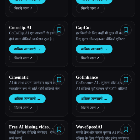
मिलने जाना
↗︎
मिलने जाना
↗︎
Cococlip.AI
CapCut
CoCoClip.AI एक आसानी से इस्तेमाल
हर किसी के लिए कहीं भी कुछ भी बनाने के
होने वाला वीडियो जनरेशन टूल है।
लिए मुफ़्त ऑल-इन-वन वीडियो एडिटर
अधिक जानकारी
→
अधिक जानकारी
→
Esc
मिलने जाना
↗︎
मिलने जाना
↗︎
Cinematic
GoEnhance
AI के साथ अपना कारोबार बढ़ाने के लिए
GoEnhance AI - तुम्हारा ऑल-इन-वन
स्वचालित रूप से शॉर्ट-फ़ॉर्म वीडियो जेनरेट
AI वीडियो प्रोडक्शन प्लेटफ़ॉर्म: वीडियो
करें
निर्माण को पहले से कहीं ज्यादा सरल
अधिक जानकारी
→
अधिक जानकारी
→
बनाना
मिलने जाना
↗︎
मिलने जाना
↗︎
Free AI kissing video
WaveSpeedAI
generator
एआई किसिंग वीडियो जेनरेटर - रोमांटिक
सबसे तेज़ और सबसे कुशल AI लाओ
लम्हें बनाएँ
दुनिया के लिए वीडियो और इमेज जनरेशन