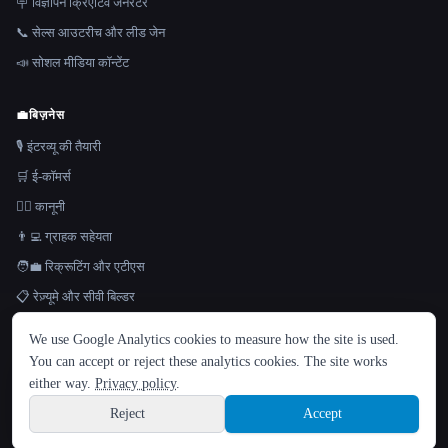
🪧 विज्ञापन क्रिएटिव जेनरेटर
📞 सेल्स आउटरीच और लीड जेन
📣 सोशल मीडिया कॉन्टेंट
💼
बिज़नेस
🎙️ इंटरव्यू की तैयारी
🛒 ई-कॉमर्स
👩‍⚖️ कानूनी
👨‍💻 ग्राहक सहेयता
🧑‍💼 रिक्रूटिंग और एटीएस
📋 रेज़्यूमे और सीवी बिल्डर
भाषा
📈 लेखा और वित्त
We use Google Analytics cookies to measure how the site is used.
English
español
Français
Русский
简体中文
📊 स्लाइड और प्रस्तुतियाँ
You can accept or reject these analytics cookies. The site works
Hindi
either way.
Privacy policy
.
🤖
चैट और शोध
Reject
Accept
Sign up
🎓 अनुसंधान सहायक