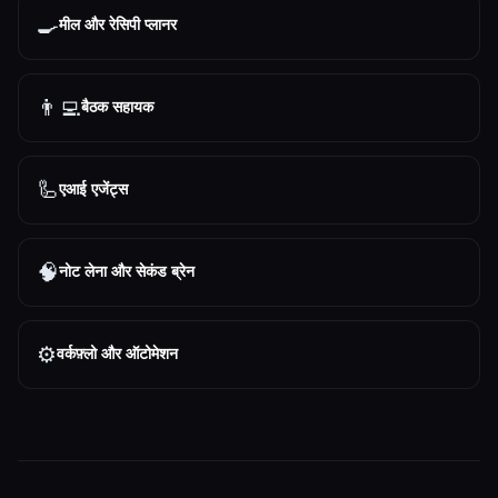
🍳
मील और रेसिपी प्लानर
👨‍💻
बैठक सहायक
🦾
एआई एजेंट्स
🧠
नोट लेना और सेकंड ब्रेन
⚙️
वर्कफ़्लो और ऑटोमेशन