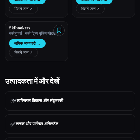
गतिविधियाँ कर सकते हो, या यह देखने के
लिए कि तुम अपने गंतव्य पर क्या-क्या
मिलने जाना
↗︎
मिलने जाना
↗︎
गतिविधियाँ कर सकते हो, तुम्हारा व्यक्तिगत
ट्रेवल सहायक।
Skibookers
स्कीबुकर्स - स्की ट्रिप बुकिंग प्लेटफ़ॉर्म
अधिक जानकारी
→
मिलने जाना
↗︎
उत्पादकता में और देखें
🌱
व्यक्तिगत विकास और तंदुरुस्ती
✅
टास्क और पर्सनल असिस्टेंट