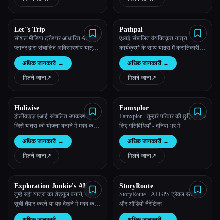
Let''s Trip
Pathpal
सोशल मीडिया ट्रेंड पर आधारित AI ट्रिप
एआई-संचालित वैयक्तिकृत यात्रा
प्लानर द्वारा संचालित अविस्मरणीय यात्रा
कार्यक्रमों के साथ यात्रा में क्रांतिकारी
के कार्यक्रम
बदलाव और छिपे हुए रत्नों और स्थानीय
अधिक जानकारी
→
अधिक जानकारी
→
स्थानों की सहज खोज
मिलने जाना
↗︎
मिलने जाना
↗︎
Holiwise
Famxplor
होलीवाइज़ एआई-संचालित उपकरण है,
Famxplor - तुम्हारे परिवार की छुट्टियों के
जिसे यात्रा की योजना बनाने में मदद करने
लिए गतिविधियाँ - दुनिया भर में
के लिए डिज़ाइन किया गया है
अधिक जानकारी
→
अधिक जानकारी
→
मिलने जाना
↗︎
मिलने जाना
↗︎
Exploration Junkie's AI
StoryRoute
Travel Planner
तुम्हेंं सही यात्रा का शेड्यूल बनाने, पैकिंग
StoryRoute - AI GPS ट्रेवल स्टोरीज़
सूची तैयार करने या यह देखने में मदद करने
और ऑडियो नैरेटिव्स
के लिए कि तुम अपने गंतव्य पर क्या-क्या
अधिक जानकारी
→
अधिक जानकारी
→