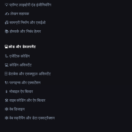
💡 प्रॉम्प्ट लाइब्रेरी एंड इंजीनियरिंग
✍️ लेखन सहायक
📠 सामग्री निर्माण और एसईओ
📚 होमवर्क और निबंध हेल्पर
💻
कोड और डेवलपमेंट
🦾 एजेंटिक कोडिंग
💻 कोडिंग असिस्टेंट
🗄️ डेटाबेस और एसक्यूएल असिस्टेंट
🔌 प्लगइन्स और एक्सटेंशन
📱 मोबाइल ऐप बिल्डर
🛠️ वाइब कोडिंग और ऐप बिल्डर
🕸 वेब डिजाइन
🕸️ वेब स्क्रैपिंग और डेटा एक्सट्रैक्शन