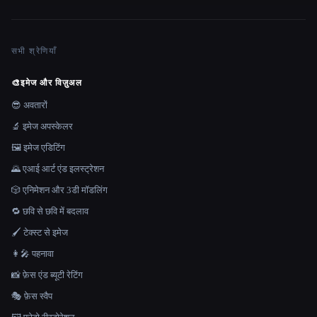
सभी श्रेणियाँ
🎨
इमेज और विज़ुअल
😎 अवतारों
🔬 इमेज अपस्केलर
🖼️ इमेज एडिटिंग
🌄 एआई आर्ट एंड इलस्ट्रेशन
🎲 एनिमेशन और 3डी मॉडलिंग
🔁 छवि से छवि में बदलाव
🖌️ टेक्स्ट से इमेज
👩‍🎤 पहनावा
📸 फ़ेस एंड ब्यूटी रेटिंग
🎭 फ़ेस स्वैप