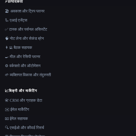
⚡
उत्पादकता
🏖 अवकाश और ट्रिप प्लानर
🦾 एआई एजेंट्स
✅ टास्क और पर्सनल असिस्टेंट
🧠 नोट लेना और सेकंड ब्रेन
👨‍💻 बैठक सहायक
🍳 मील और रेसिपी प्लानर
⚙️ वर्कफ़्लो और ऑटोमेशन
🌱 व्यक्तिगत विकास और तंदुरुस्ती
📈
बिक्री और मार्केटिंग
📇 CRM और ग्राहक डेटा
✉️ ईमेल मार्केटिंग
📧 ईमेल सहायक
🔍 एसईओ और कीवर्ड रिसर्च