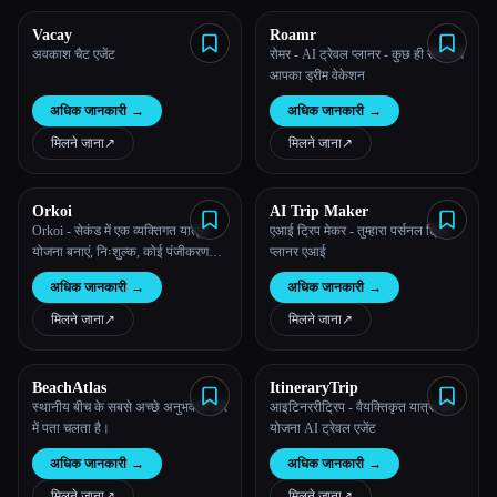
Vacay
Roamr
सभी श्रेणियाँ
अवकाश चैट एजेंट
रोमर - AI ट्रेवल प्लानर - कुछ ही सेकंड में
आपका ड्रीम वेकेशन
हमारे बारे में
अधिक जानकारी
→
अधिक जानकारी
→
मिलने जाना
↗︎
मिलने जाना
↗︎
Orkoi
AI Trip Maker
Orkoi - सेकंड में एक व्यक्तिगत यात्रा
एआई ट्रिप मेकर - तुम्हारा पर्सनल ट्रिप
योजना बनाएं, निःशुल्क, कोई पंजीकरण
प्लानर एआई
नहीं
अधिक जानकारी
→
अधिक जानकारी
→
Esc
मिलने जाना
↗︎
मिलने जाना
↗︎
BeachAtlas
ItineraryTrip
स्थानीय बीच के सबसे अच्छे अनुभव के बारे
आइटिनररीट्रिप - वैयक्तिकृत यात्रा की
में पता चलता है।
योजना AI ट्रेवल एजेंट
अधिक जानकारी
→
अधिक जानकारी
→
मिलने जाना
↗︎
मिलने जाना
↗︎