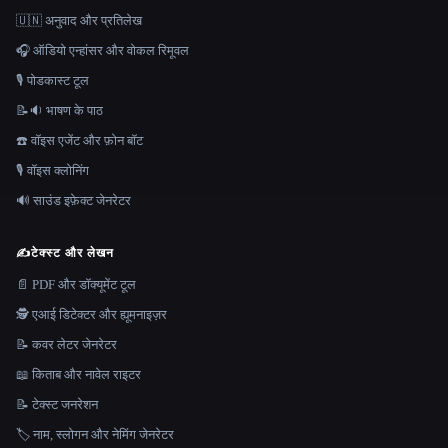
🇺🇳 अनुवाद और प्रतिलेख
🎧 ऑडियो एन्हांसर और वोकल रिमूवल
🎙️ पोडकास्ट टूल
📝🔉 भाषण के पाठ
☎️ वॉइस एजेंट और फ़ोन बॉट
🎙️ वॉइस क्लोनिंग
🔊 साउंड इफ़ेक्ट जेनरेटर
✍️
टेक्स्ट और लेखन
📄 PDF और डॉक्यूमेंट टूल
🕵️ एआई डिटेक्टर और ह्यूमनाइज़र
📝 कवर लेटर जेनरेटर
📖 किताब और नावेल राइटर
📝 टेक्स्ट जनरेशन
🏷️ नाम, स्लोगन और नेमिंग जेनरेटर