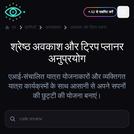
✦
AI से सबमिट करें
घर
श्रेणियाँ
उत्पादकता
अवकाश और ट्रिप प्लानर
✍️
श्रेष्ठ
अवकाश और ट्रिप प्लानर
🎨
लेखक
डिज़ाइनर
अनुप्रयोग
💻
📈
डेवलपर्स
मार्केटर्स
एआई-संचालित यात्रा योजनाकारों और व्यक्तिगत
🎓
🎬
यात्रा कार्यक्रमों के साथ आसानी से अपने सपनों
विद्यार्थी
क्रिएटर्स
की छुट्टी की योजना बनाएं।
ब्लॉग
टूल्स की तुलना करें