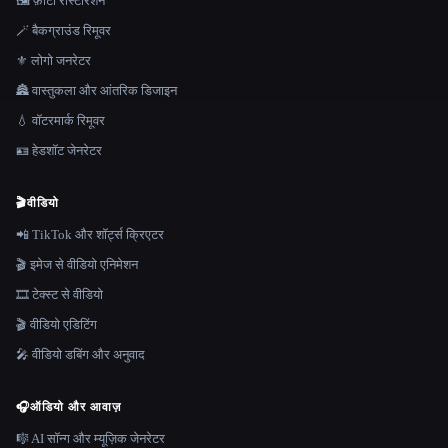
🖼️ फ़ोटो रीस्टोरेशन
🪄 बैकग्राउंड रिमूवर
⚜️ लोगो जनरेटर
🏯 वास्तुकला और आंतरिक डिजाइन
💧 वॉटरमार्क रिमूवर
🪪 हेडशॉट जेनरेटर
🎬
वीडियो
📲 TikTok और शॉर्ट्स क्रिएटर
🎬 इमेज से वीडियो एनिमेशन
🎞️ टेक्स्ट से वीडियो
🎬 वीडियो एडिटिंग
🎤 वीडियो डबिंग और अनुवाद
🎧
ऑडियो और आवाज़
🎼 AI सॉन्ग और म्यूज़िक जेनरेटर