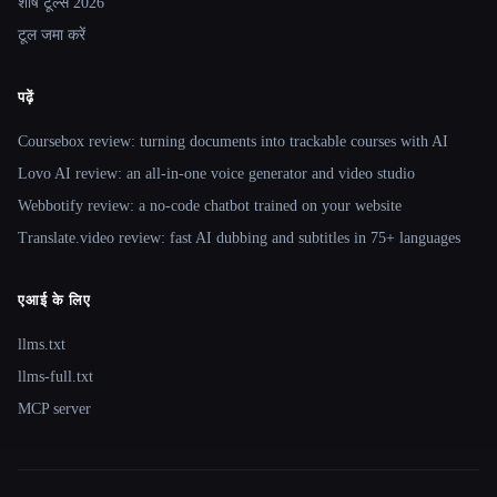
शीर्ष टूल्स 2026
टूल जमा करें
पढ़ें
Coursebox review: turning documents into trackable courses with AI
Lovo AI review: an all-in-one voice generator and video studio
Webbotify review: a no-code chatbot trained on your website
Translate.video review: fast AI dubbing and subtitles in 75+ languages
एआई के लिए
llms.txt
llms-full.txt
MCP server