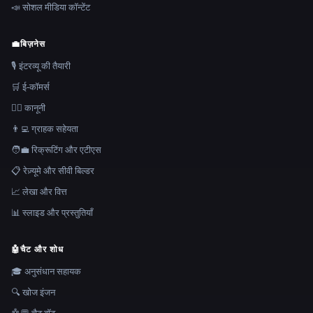
📣 सोशल मीडिया कॉन्टेंट
💼
बिज़नेस
🎙️ इंटरव्यू की तैयारी
🛒 ई-कॉमर्स
👩‍⚖️ कानूनी
👨‍💻 ग्राहक सहेयता
🧑‍💼 रिक्रूटिंग और एटीएस
📋 रेज़्यूमे और सीवी बिल्डर
📈 लेखा और वित्त
📊 स्लाइड और प्रस्तुतियाँ
🤖
चैट और शोध
🎓 अनुसंधान सहायक
🔍 खोज इंजन