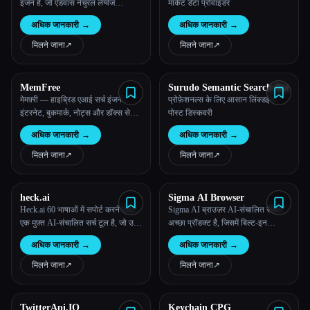
Engine
इंजन है, जो एडवांस नेचुरल लैंग्वेज
मार्केट डेटा प्रोवाइडर
प्रोसेसिंग (एनएलपी) और मशीन लर्निंग
अधिक जानकारी
→
अधिक जानकारी
→
एल्गोरिदम का इस्तेमाल करके सटीक और
विस्तृत उत्तर देता है।
मिलने जाना
↗︎
मिलने जाना
↗︎
MemFree
Surudo Semantic Search Bot
मेमफ़्री — हाइब्रिड एआई सर्च इंजन:
प्रोफ़ेशनल्स के लिए आसान लिंक्डइन
इंटरनेट, बुकमार्क, नोट्स और डॉक्स से
पोस्ट डिस्कवरी
तुरंत सटीक उत्तर पाओ
अधिक जानकारी
→
अधिक जानकारी
→
मिलने जाना
↗︎
मिलने जाना
↗︎
heck.ai
Sigma AI Browser
Heck.ai 60 भाषाओं में सपोर्ट करने वाला
Sigma AI ब्राउज़र AI-संचालित सबसे
एक मुफ़्त AI-संचालित सर्च टूल है, जो उच्च
अच्छा प्रॉडक्ट है, जिसमें बिल्ट-इन
गुणवत्ता वाली बहुभाषी जानकारी के लिए
SigmaGPT तकनीक शामिल है। इसकी
अधिक जानकारी
→
अधिक जानकारी
→
लिंक पढ़ने, दस्तावेज़ विश्लेषण और
मदद से लोग AI से बात कर सकते हैं, इमेज
तुलनात्मक खोज जैसी सुविधाएँ प्रदान
बना सकते हैं, लेखों को सारांशित कर
मिलने जाना
↗︎
मिलने जाना
↗︎
करता है।
सकते हैं। सब एक ही ब्राउज़र में।
TwitterApi.IO
Keychain CPG