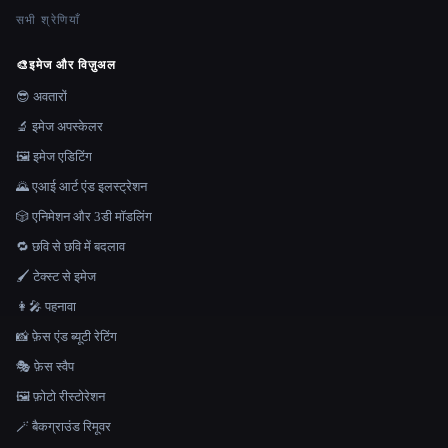
सभी श्रेणियाँ
🎨
इमेज और विज़ुअल
😎 अवतारों
🔬 इमेज अपस्केलर
🖼️ इमेज एडिटिंग
🌄 एआई आर्ट एंड इलस्ट्रेशन
🎲 एनिमेशन और 3डी मॉडलिंग
🔁 छवि से छवि में बदलाव
🖌️ टेक्स्ट से इमेज
👩‍🎤 पहनावा
📸 फ़ेस एंड ब्यूटी रेटिंग
🎭 फ़ेस स्वैप
🖼️ फ़ोटो रीस्टोरेशन
🪄 बैकग्राउंड रिमूवर