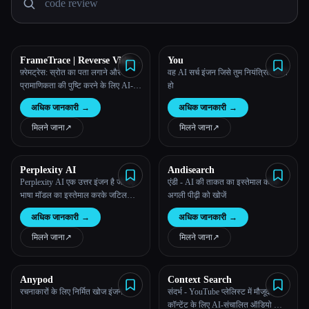
सभी श्रेणियाँ
हमारे बारे में
FrameTrace | Reverse Video
You
Search
फ़्रेमट्रेस: स्रोत का पता लगाने और
वह AI सर्च इंजन जिसे तुम नियंत्रित करते
प्रामाणिकता की पुष्टि करने के लिए AI-
हो
संचालित रिवर्स वीडियो सर्च इंजन
अधिक जानकारी
→
अधिक जानकारी
→
मिलने जाना
↗︎
मिलने जाना
↗︎
Perplexity AI
Andisearch
Perplexity AI एक उत्तर इंजन है जो बड़े
एंडी - AI की ताकत का इस्तेमाल करके
भाषा मॉडल का इस्तेमाल करके जटिल
अगली पीढ़ी को खोजें
प्रश्नों के सटीक उत्तर देता है।
अधिक जानकारी
→
अधिक जानकारी
→
मिलने जाना
↗︎
मिलने जाना
↗︎
Esc
Anypod
Context Search
रचनाकारों के लिए निर्मित खोज इंजन
संदर्भ - YouTube प्लेलिस्ट में मौजूद
कॉन्टेंट के लिए AI-संचालित ऑडियो और