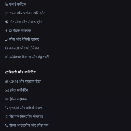
🦾 एआई एजेंट्स
✅ टास्क और पर्सनल असिस्टेंट
🧠 नोट लेना और सेकंड ब्रेन
👨‍💻 बैठक सहायक
🍳 मील और रेसिपी प्लानर
⚙️ वर्कफ़्लो और ऑटोमेशन
🌱 व्यक्तिगत विकास और तंदुरुस्ती
📈
बिक्री और मार्केटिंग
📇 CRM और ग्राहक डेटा
✉️ ईमेल मार्केटिंग
📧 ईमेल सहायक
🔍 एसईओ और कीवर्ड रिसर्च
🪧 विज्ञापन क्रिएटिव जेनरेटर
📞 सेल्स आउटरीच और लीड जेन