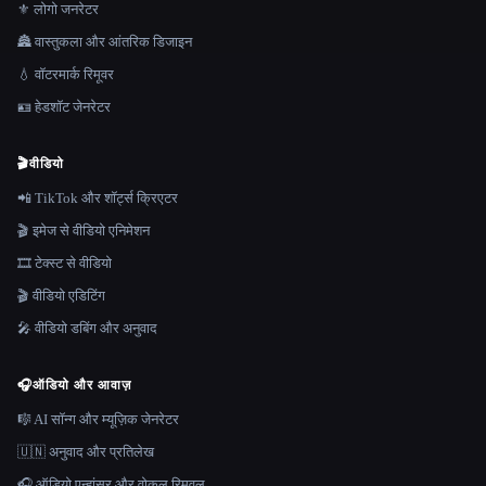
⚜️ लोगो जनरेटर
🏯 वास्तुकला और आंतरिक डिजाइन
💧 वॉटरमार्क रिमूवर
🪪 हेडशॉट जेनरेटर
🎬
वीडियो
📲 TikTok और शॉर्ट्स क्रिएटर
🎬 इमेज से वीडियो एनिमेशन
🎞️ टेक्स्ट से वीडियो
🎬 वीडियो एडिटिंग
🎤 वीडियो डबिंग और अनुवाद
🎧
ऑडियो और आवाज़
🎼 AI सॉन्ग और म्यूज़िक जेनरेटर
🇺🇳 अनुवाद और प्रतिलेख
🎧 ऑडियो एन्हांसर और वोकल रिमूवल