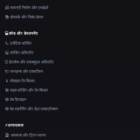
📠 सामग्री निर्माण और एसईओ
📚 होमवर्क और निबंध हेल्पर
💻
कोड और डेवलपमेंट
🦾 एजेंटिक कोडिंग
💻 कोडिंग असिस्टेंट
🗄️ डेटाबेस और एसक्यूएल असिस्टेंट
🔌 प्लगइन्स और एक्सटेंशन
📱 मोबाइल ऐप बिल्डर
🛠️ वाइब कोडिंग और ऐप बिल्डर
🕸 वेब डिजाइन
🕸️ वेब स्क्रैपिंग और डेटा एक्सट्रैक्शन
⚡
उत्पादकता
🏖 अवकाश और ट्रिप प्लानर