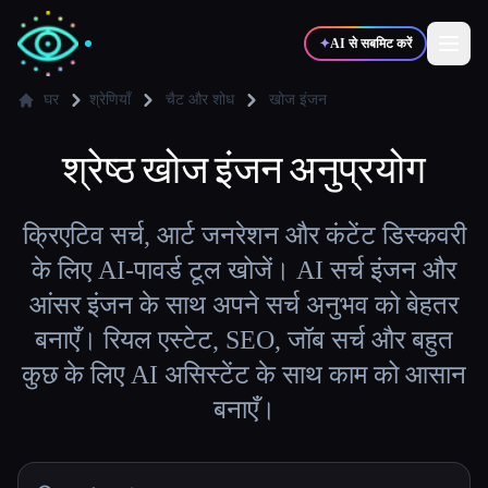
✦
AI से सबमिट करें
घर
श्रेणियाँ
चैट और शोध
खोज इंजन
✍️
श्रेष्ठ
खोज इंजन
🎨
अनुप्रयोग
लेखक
डिज़ाइनर
💻
📈
क्रिएटिव सर्च, आर्ट जनरेशन और कंटेंट डिस्कवरी
डेवलपर्स
मार्केटर्स
के लिए AI-पावर्ड टूल खोजें। AI सर्च इंजन और
आंसर इंजन के साथ अपने सर्च अनुभव को बेहतर
🎓
🎬
विद्यार्थी
क्रिएटर्स
बनाएँ। रियल एस्टेट, SEO, जॉब सर्च और बहुत
कुछ के लिए AI असिस्टेंट के साथ काम को आसान
बनाएँ।
ब्लॉग
टूल्स की तुलना करें