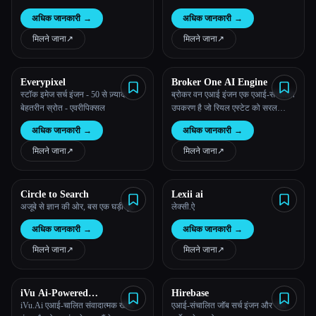
वीडियो खोजें।
अधिक जानकारी
→
अधिक जानकारी
→
मिलने जाना
↗︎
मिलने जाना
↗︎
Everypixel
Broker One AI Engine
स्टॉक इमेज सर्च इंजन - 50 से ज़्यादा
ब्रोकर वन एआई इंजन एक एआई-संचालित
बेहतरीन स्रोत - एवरीपिक्सल
उपकरण है जो रियल एस्टेट को सरल
बनाता है।
अधिक जानकारी
→
अधिक जानकारी
→
मिलने जाना
↗︎
मिलने जाना
↗︎
Circle to Search
Lexii ai
अजूबे से ज्ञान की ओर, बस एक घड़ी दूर
लेक्सी.ऐ
अधिक जानकारी
→
अधिक जानकारी
→
मिलने जाना
↗︎
मिलने जाना
↗︎
iVu Ai-Powered
Hirebase
Conversational Search
iVu.Ai एआई-चालित संवादात्मक खोज
एआई-संचालित जॉब सर्च इंजन और जॉब