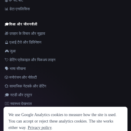
🤖💬 चैट बॉट
📊 डेटा एनालिसिस
🎓
शिक्षा और जीवनशैली
🎁 उपहार के विचार और सुझाव
🔮 एआई टैरो और डिविनेशन
🎮 जुआ
💘 डेटिंग प्रोफ़ाइल और पिकअप लाइन
🗣️ भाषा सीखना
🎲 मनोरंजन और नोवेल्टी
💞 सामाजिक नेटवर्क और डेटिंग
🎓 स्टडी और ट्यूटर
👩‍⚕️ स्वास्थ्य देखभाल
भाषा
We use Google Analytics cookies to measure how the site is used.
English
español
Français
Русский
简体中文
You can accept or reject these analytics cookies. The site works
Hindi
either way.
Privacy policy
.
© 2026 That AI Collection. सर्वाधिकार सुरक्षित।
·
सेवा की शर्तें
·
गोपनीयता नीति
·
·