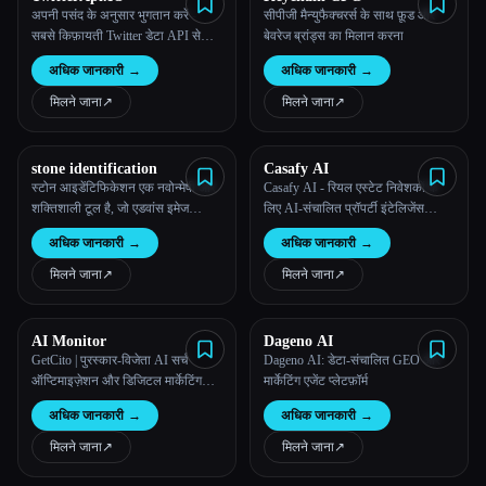
अपनी पसंद के अनुसार भुगतान करें -
सीपीजी मैन्युफैक्चरर्स के साथ फ़ूड और
सबसे किफ़ायती Twitter डेटा API सेवा,
बेवरेज ब्रांड्स का मिलान करना
जिसमें रियल-टाइम ऐक्सेस है और किसी
अधिक जानकारी
→
अधिक जानकारी
→
प्रमाणीकरण की आवश्यकता नहीं है
मिलने जाना
↗︎
मिलने जाना
↗︎
stone identification
Casafy AI
स्टोन आइडेंटिफिकेशन एक नवोन्मेषी और
Casafy AI - रियल एस्टेट निवेशकों के
शक्तिशाली टूल है, जो एडवांस इमेज
लिए AI-संचालित प्रॉपर्टी इंटेलिजेंस
रिकग्निशन एल्गोरिदम का इस्तेमाल करता
प्लेटफ़ॉर्म
अधिक जानकारी
→
अधिक जानकारी
→
है
मिलने जाना
↗︎
मिलने जाना
↗︎
AI Monitor
Dageno AI
GetCito | पुरस्कार-विजेता AI सर्च
Dageno AI: डेटा-संचालित GEO और
ऑप्टिमाइज़ेशन और डिजिटल मार्केटिंग
मार्केटिंग एजेंट प्लेटफ़ॉर्म
एजेंसी
अधिक जानकारी
→
अधिक जानकारी
→
मिलने जाना
↗︎
मिलने जाना
↗︎