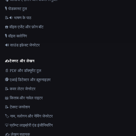
🎙️ पोडकास्ट टूल
📝🔉 भाषण के पाठ
☎️ वॉइस एजेंट और फ़ोन बॉट
🎙️ वॉइस क्लोनिंग
🔊 साउंड इफ़ेक्ट जेनरेटर
✍️
टेक्स्ट और लेखन
📄 PDF और डॉक्यूमेंट टूल
🕵️ एआई डिटेक्टर और ह्यूमनाइज़र
📝 कवर लेटर जेनरेटर
📖 किताब और नावेल राइटर
📝 टेक्स्ट जनरेशन
🏷️ नाम, स्लोगन और नेमिंग जेनरेटर
💡 प्रॉम्प्ट लाइब्रेरी एंड इंजीनियरिंग
✍️ लेखन सहायक