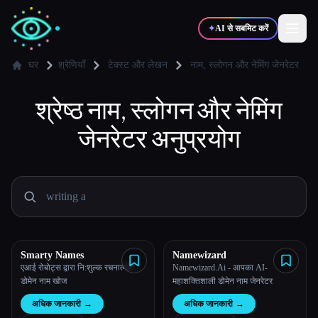
✦
AI से सबमिट करें
घर
श्रेणियाँ
टेक्स्ट और लेखन
नाम, स्लोगन और नेमिंग जेनरेटर
✍️
श्रेष्ठ
नाम, स्लोगन और नेमिंग
🎨
लेखक
डिज़ाइनर
जेनरेटर
अनुप्रयोग
💻
📈
डेवलपर्स
मार्केटर्स
🎓
🎬
विद्यार्थी
क्रिएटर्स
Smarty Names
Namewizard
एआई रोबोट्स द्वारा नि:शुल्क रचनात्मक
Namewizard.Ai - आपका AI-
ब्लॉग
डोमेन नाम खोज
महाशक्तिशाली डोमेन नाम जेनरेटर
अधिक जानकारी
→
अधिक जानकारी
→
टूल्स की तुलना करें