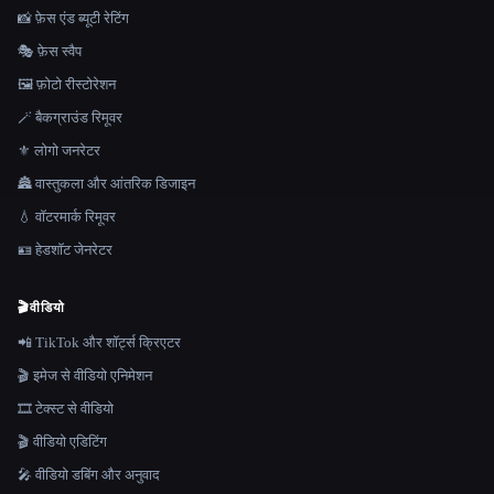
📸 फ़ेस एंड ब्यूटी रेटिंग
🎭 फ़ेस स्वैप
🖼️ फ़ोटो रीस्टोरेशन
🪄 बैकग्राउंड रिमूवर
⚜️ लोगो जनरेटर
🏯 वास्तुकला और आंतरिक डिजाइन
💧 वॉटरमार्क रिमूवर
🪪 हेडशॉट जेनरेटर
🎬
वीडियो
📲 TikTok और शॉर्ट्स क्रिएटर
🎬 इमेज से वीडियो एनिमेशन
🎞️ टेक्स्ट से वीडियो
🎬 वीडियो एडिटिंग
🎤 वीडियो डबिंग और अनुवाद