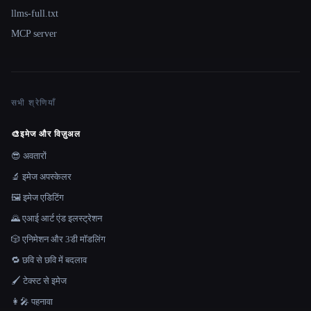
llms-full.txt
MCP server
सभी श्रेणियाँ
🎨
इमेज और विज़ुअल
😎 अवतारों
🔬 इमेज अपस्केलर
🖼️ इमेज एडिटिंग
🌄 एआई आर्ट एंड इलस्ट्रेशन
🎲 एनिमेशन और 3डी मॉडलिंग
🔁 छवि से छवि में बदलाव
🖌️ टेक्स्ट से इमेज
👩‍🎤 पहनावा