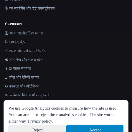
🕸️ वेब स्क्रैपिंग और डेटा एक्सट्रैक्शन
⚡
उत्पादकता
🏖 अवकाश और ट्रिप प्लानर
🦾 एआई एजेंट्स
✅ टास्क और पर्सनल असिस्टेंट
🧠 नोट लेना और सेकंड ब्रेन
👨‍💻 बैठक सहायक
🍳 मील और रेसिपी प्लानर
⚙️ वर्कफ़्लो और ऑटोमेशन
🌱 व्यक्तिगत विकास और तंदुरुस्ती
भाषा
We use Google Analytics cookies to measure how the site is used.
English
español
Français
Русский
简体中文
📈
बिक्री और मार्केटिंग
You can accept or reject these analytics cookies. The site works
Hindi
📇 CRM और ग्राहक डेटा
either way.
Privacy policy
.
✉️ ईमेल मार्केटिंग
Reject
Accept