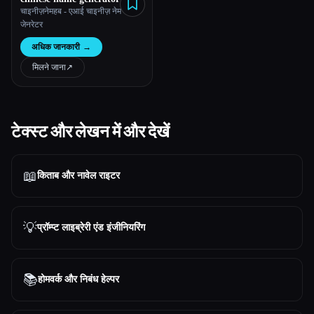
चाइनीज़नेमहब - एआई चाइनीज़ नेम
जेनरेटर
अधिक जानकारी
→
मिलने जाना
↗︎
टेक्स्ट और लेखन में और देखें
📖
किताब और नावेल राइटर
💡
प्रॉम्प्ट लाइब्रेरी एंड इंजीनियरिंग
📚
होमवर्क और निबंध हेल्पर