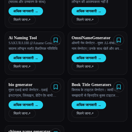
(मतलब और उच्चारण के साथ)
लॉगइन की आवश्यकता नहीं है
अधिक जानकारी
→
अधिक जानकारी
→
मिलने जाना
↗︎
मिलने जाना
↗︎
Ai Naming Tool
OmniNameGenerator
SAKURA188 @Ainame Generators
ओमनी नेम जेनरेटर - मुफ़्त AI-संचालित
सदस्य लॉगइन स्लॉट वैकल्पिक गतिविधि
नाम जेनरेटर | उनके साथ खेलें और अपने
खुद के मुफ़्त AI-संचालित नाम जेनरेटर
अधिक जानकारी
→
अधिक जानकारी
→
बनाएं
मिलने जाना
↗︎
मिलने जाना
↗︎
bio generator
Book Title Generators
मुफ़्त एआई बायो जेनरेटर - एआई
किताब के टाइटल जेनरेटर। जल्दी और
इंस्टाग्राम, लिंक्डइन, डेटिंग ऐप बायो
समझदारी से क्रिएटिव बुक्स टाइटल
क्रिएटर | BioAI
जेनरेट करें।
अधिक जानकारी
→
अधिक जानकारी
→
मिलने जाना
↗︎
मिलने जाना
↗︎
chinese name generator