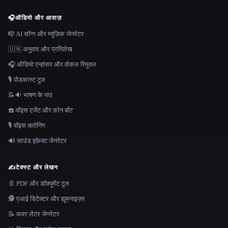
🎧
ऑडियो और आवाज़
🎼 AI सॉन्ग और म्यूज़िक जेनरेटर
🇺🇳 अनुवाद और प्रतिलेख
🎧 ऑडियो एन्हांसर और वोकल रिमूवल
🎙️ पोडकास्ट टूल
📝🔉 भाषण के पाठ
☎️ वॉइस एजेंट और फ़ोन बॉट
🎙️ वॉइस क्लोनिंग
🔊 साउंड इफ़ेक्ट जेनरेटर
✍️
टेक्स्ट और लेखन
📄 PDF और डॉक्यूमेंट टूल
🕵️ एआई डिटेक्टर और ह्यूमनाइज़र
📝 कवर लेटर जेनरेटर