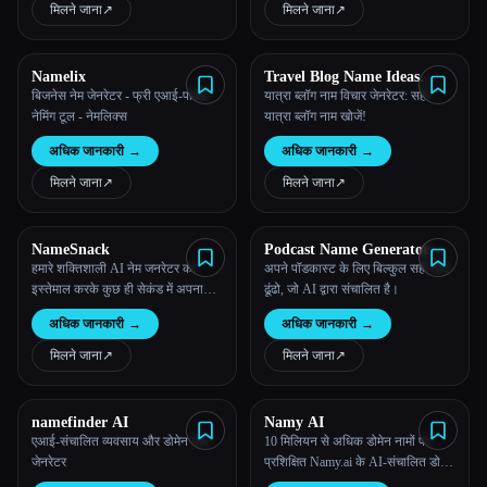
मिलने जाना
↗︎
मिलने जाना
↗︎
सभी श्रेणियाँ
Namelix
Travel Blog Name Ideas
हमारे बारे में
Generator
बिजनेस नेम जेनरेटर - फ्री एआई-पावर्ड
यात्रा ब्लॉग नाम विचार जेनरेटर: सही
नेमिंग टूल - नेमलिक्स
यात्रा ब्लॉग नाम खोजें!
अधिक जानकारी
→
अधिक जानकारी
→
मिलने जाना
↗︎
मिलने जाना
↗︎
NameSnack
Podcast Name Generator by
Podcast Rocket
हमारे शक्तिशाली AI नेम जनरेटर का
अपने पॉडकास्ट के लिए बिल्कुल सही नाम
इस्तेमाल करके कुछ ही सेकंड में अपना
ढूंढो, जो AI द्वारा संचालित है।
Esc
मनपसंद बिज़नेस नाम ढूंढें।
अधिक जानकारी
→
अधिक जानकारी
→
मिलने जाना
↗︎
मिलने जाना
↗︎
namefinder AI
Namy AI
एआई-संचालित व्यवसाय और डोमेन नाम
10 मिलियन से अधिक डोमेन नामों पर
जेनरेटर
प्रशिक्षित Namy.ai के AI-संचालित डोमेन
जनरेटर का उपयोग करके, कुछ ही सेकंड में