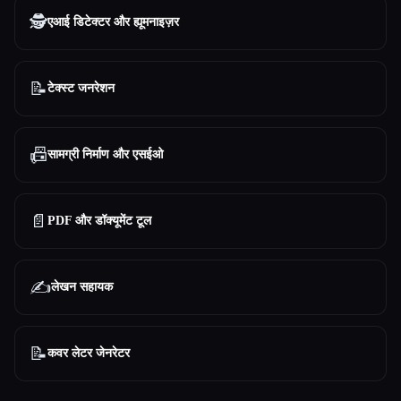
🕵️
एआई डिटेक्टर और ह्यूमनाइज़र
📝
टेक्स्ट जनरेशन
📠
सामग्री निर्माण और एसईओ
📄
PDF और डॉक्यूमेंट टूल
✍️
लेखन सहायक
📝
कवर लेटर जेनरेटर