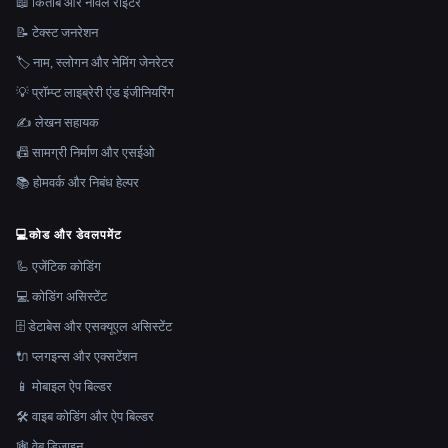
📖 किताब और नावेल राइटर
📝 टेक्स्ट जनरेशन
🏷️ नाम, स्लोगन और नेमिंग जेनरेटर
💡 प्रॉम्प्ट लाइब्रेरी एंड इंजीनियरिंग
✍️ लेखन सहायक
📠 सामग्री निर्माण और एसईओ
📚 होमवर्क और निबंध हेल्पर
💻
कोड और डेवलपमेंट
🦾 एजेंटिक कोडिंग
💻 कोडिंग असिस्टेंट
🗄️ डेटाबेस और एसक्यूएल असिस्टेंट
🔌 प्लगइन्स और एक्सटेंशन
📱 मोबाइल ऐप बिल्डर
🛠️ वाइब कोडिंग और ऐप बिल्डर
🕸 वेब डिजाइन