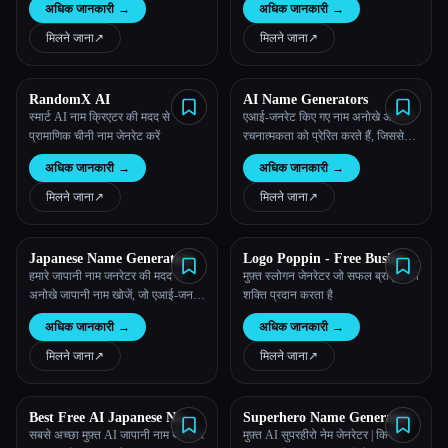
अधिक जानकारी
→
अधिक जानकारी
→
अपना आदर्श डोमेन ढूंढें!
मिलने जाना
↗︎
मिलने जाना
↗︎
RandomX AI
AI Name Generators
स्मार्ट AI नाम क्रिएटर की मदद से
एआई-जनरेट किए गए नाम अनोखे अर्थों से
प्रामाणिक चीनी नाम जेनरेट करें
रचनात्मकता को प्रेरित करते हैं, जिससे
चरित्र निर्माण में वृद्धि होती है।
अधिक जानकारी
→
अधिक जानकारी
→
मिलने जाना
↗︎
मिलने जाना
↗︎
Japanese Name Generators
Logo Poppin - Free Business
Slogans Generator
हमारे जापानी नाम जनरेटर की मदद से
मुफ़्त स्लोगन जेनरेटर जो सफल ब्रांड्स को
अनोखे जापानी नाम खोजें, जो एआई-जनरेट
शक्ति प्रदान करता है
किए गए सुझाव देते हैं, जो पारंपरिक
अधिक जानकारी
→
अधिक जानकारी
→
नामकरण परंपराओं और सांस्कृतिक
विविधता से संबंधित हैं।
मिलने जाना
↗︎
मिलने जाना
↗︎
Best Free AI Japanese Name
Superhero Name Generator
Generator
सबसे अच्छा मुफ़्त AI जापानी नाम जेनरेटर
मुफ़्त AI सुपरहीरो नेम जेनरेटर | किसी