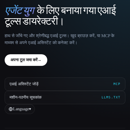
एजेंट युग
के लिए बनाया गया एआई
That AI Collection
टूल्स डायरेक्टरी।
हाथ से जाँचे गए और श्रेणीबद्ध एआई टूल्स। खुद ब्राउज़ करें, या MCP के
माध्यम से अपने एआई असिस्टेंट को कनेक्ट करें।
अपना टूल जमा करें
→
एआई असिस्टेंट जोड़ें
MCP
मशीन-पठनीय सूचकांक
LLMS.TXT
Language
▾