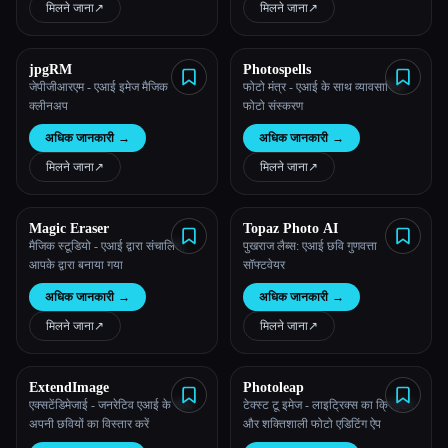
मिलने जाना
↗︎
मिलने जाना
↗︎
jpgRM
Photospells
जेपीजीआरएम - एआई इमेज मैजिक
फोटो मंत्र - एआई के साथ व्यावसायिक
क्लीनअप
फोटो संस्करण
अधिक जानकारी
→
अधिक जानकारी
→
मिलने जाना
↗︎
मिलने जाना
↗︎
Esc
Magic Eraser
Topaz Photo AI
मैजिक स्टूडियो - एआई द्वारा संचालित,
पुखराज लैब्स: एआई छवि गुणवत्ता
आपके द्वारा बनाया गया
सॉफ्टवेयर
अधिक जानकारी
→
अधिक जानकारी
→
मिलने जाना
↗︎
मिलने जाना
↗︎
ExtendImage
Photoleap
एक्सटेंडिमेजाई - जनरेटिव एआई के साथ
टेक्स्ट टू इमेज - लाइट्रिक्स का क्रिएटिव
अपनी छवियों का विस्तार करें
और शक्तिशाली फोटो एडिटिंग ऐप