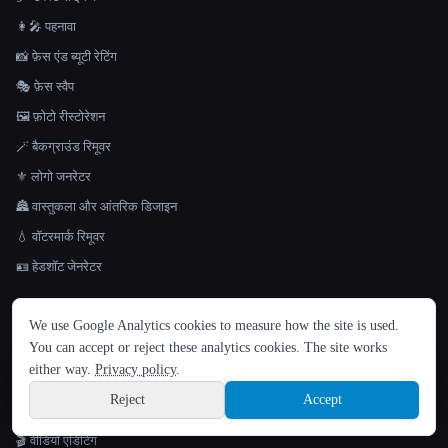
👩‍🎤 पहनावा
📸 फ़ेस एंड ब्यूटी रेटिंग
🎭 फ़ेस स्वैप
🖼️ फ़ोटो रीस्टोरेशन
🪄 बैकग्राउंड रिमूवर
⚜️ लोगो जनरेटर
🏯 वास्तुकला और आंतरिक डिजाइन
💧 वॉटरमार्क रिमूवर
🪪 हेडशॉट जेनरेटर
भाषा
🎬
वीडियो
We use Google Analytics cookies to measure how the site is used.
English
español
Français
Русский
简体中文
You can accept or reject these analytics cookies. The site works
📲 TikTok और शॉर्ट्स क्रिएटर
Hindi
either way.
Privacy policy
.
🎬 इमेज से वीडियो एनिमेशन
Reject
Accept
🎞️ टेक्स्ट से वीडियो
Sign up
🎬 वीडियो एडिटिंग