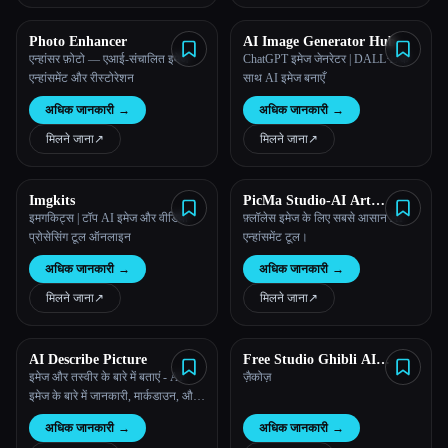
Photo Enhancer
AI Image Generator Hub
एन्हांसर फ़ोटो — एआई-संचालित इमेज
ChatGPT इमेज जेनरेटर | DALL·E के
एन्हांसमेंट और रीस्टोरेशन
साथ AI इमेज बनाएँ
अधिक जानकारी
→
अधिक जानकारी
→
मिलने जाना
↗︎
मिलने जाना
↗︎
Imgkits
PicMa Studio-AI Art
Generator
इमगकिट्स | टॉप AI इमेज और वीडियो
फ़्लॉलेस इमेज के लिए सबसे आसान AI
प्रोसेसिंग टूल ऑनलाइन
एन्हांसमेंट टूल।
अधिक जानकारी
→
अधिक जानकारी
→
मिलने जाना
↗︎
मिलने जाना
↗︎
AI Describe Picture
Free Studio Ghibli AI
Generator - zacose
इमेज और तस्वीर के बारे में बताएं - AI
ज़ैकोज़
इमेज के बारे में जानकारी, मार्कडाउन, और
टेक्स्ट कन्वर्टर
अधिक जानकारी
→
अधिक जानकारी
→