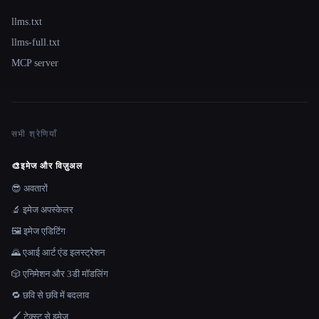
llms.txt
llms-full.txt
MCP server
सभी श्रेणियाँ
🎨
इमेज और विज़ुअल
😎 अवतारों
🔬 इमेज अपस्केलर
🖼️ इमेज एडिटिंग
🌄 एआई आर्ट एंड इलस्ट्रेशन
🎲 एनिमेशन और 3डी मॉडलिंग
🔁 छवि से छवि में बदलाव
🖌️ टेक्स्ट से इमेज