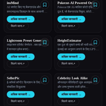
insMind
Pokecut-AI Powered Online
Photo Editor
AI जनरेट किए गए बैकग्राउंड और
Pokecut एक AI-चालित फ़ोटो एडिटिंग
कस्टमाइज़्ड डिज़ाइन के साथ आसानी से
टूल है, जो बैकग्राउंड रिमूवर, फ़ोटो
स्टूडियो-क्वालिटी के प्रॉडक्ट फ़ोटो
एन्हांसर, बैकग्राउंड चेंजर जैसे कई तरह के
अधिक जानकारी
→
अधिक जानकारी
→
बनाएं।
इमेज एडिटिंग फंक्शन मुफ़्त में कर सकता
है।
मिलने जाना
↗︎
मिलने जाना
↗︎
Lightroom Preset Generator
HeightEstimator
लाइटरूम प्रीसेट जेनरेटर - बस एक क्लिक
एक टूल जो तुम्हारे बच्चे की भावी वयस्क
में शानदार इमेज बनाएं।
ऊंचाई का अनुमान लगाने के लिए GPT-4
का इस्तेमाल करता है और ऊंचाई का
अधिक जानकारी
→
अधिक जानकारी
→
अनुमान लगाने के लिए छवियों का विश्लेषण
करता है।
मिलने जाना
↗︎
मिलने जाना
↗︎
SellerPic
Celebrity Look Alike
ई-कॉमर्स कॉन्टेंट क्रिएशन के लिए AI-
ऑनलाइन सेलिब्रिटी लुक अलाइक - तेज़
संचालित विज़ुअल्स
और उच्च गुणवत्ता वाली इमेज
ऑप्टिमाइज़ेशन
अधिक जानकारी
→
अधिक जानकारी
→
मिलने जाना
↗︎
मिलने जाना
↗︎