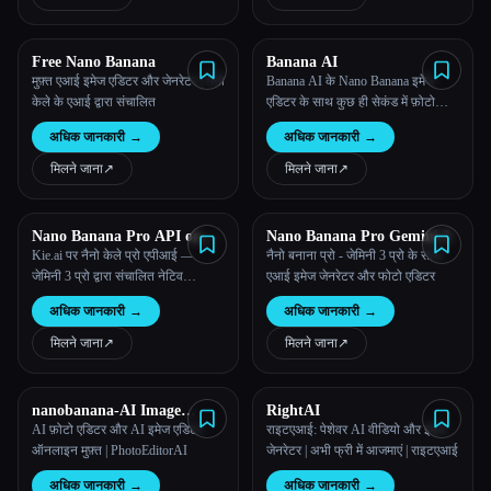
Free Nano Banana
Banana AI
मुफ़्त एआई इमेज एडिटर और जेनरेटर | नैनो
Banana AI के Nano Banana इमेज
केले के एआई द्वारा संचालित
एडिटर के साथ कुछ ही सेकंड में फ़ोटो
संपादित करें—प्राकृतिक भाषा के संकेत,
अधिक जानकारी
→
अधिक जानकारी
→
एक शॉट में संपादन, चरित्र स्थिरता और
सीन्स का सहज फ़्यूज़न।
मिलने जाना
↗︎
मिलने जाना
↗︎
Nano Banana Pro API on
Nano Banana Pro Gemini 3
Kie.ai
Kie.ai पर नैनो केले प्रो एपीआई —
नैनो बनाना प्रो - जेमिनी 3 प्रो के साथ
जेमिनी 3 प्रो द्वारा संचालित नेटिव
एआई इमेज जेनरेटर और फोटो एडिटर
1K/2K/4K इमेज जनरेशन
अधिक जानकारी
→
अधिक जानकारी
→
मिलने जाना
↗︎
मिलने जाना
↗︎
nanobanana-AI Image
RightAI
Generator
AI फ़ोटो एडिटर और AI इमेज एडिटर
राइटएआई: पेशेवर AI वीडियो और इमेज
ऑनलाइन मुफ़्त | PhotoEditorAI
जेनरेटर | अभी फ्री में आजमाएं | राइटएआई
अधिक जानकारी
→
अधिक जानकारी
→