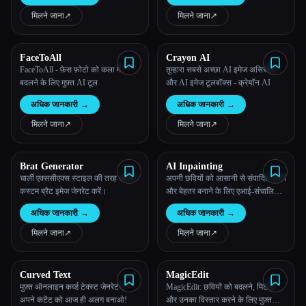
मिलने जाना
↗︎
मिलने जाना
↗︎
FaceToAll
Crayon AI
FaceToAll - फ़ेस फ़ोटो को कला में
तुम्हारा सबसे अच्छा AI इमेज असिस्टेंट
बदलने के लिए मुफ़्त AI टूल
और AI इमेज टूलबॉक्स - क्रेयॉन AI
अधिक जानकारी
→
अधिक जानकारी
→
मिलने जाना
↗︎
मिलने जाना
↗︎
Brat Generator
AI Inpainting
चार्ली एक्ससीएक्स स्टाइल की तरह अपनी
अपनी छवियों को आसानी से संपादित करने
कस्टम ब्रैट इमेज जेनरेट करें।
और बेहतर बनाने के लिए एआई-संचालित
इनपेंटिंग का इस्तेमाल करें।
अधिक जानकारी
→
अधिक जानकारी
→
मिलने जाना
↗︎
मिलने जाना
↗︎
Curved Text
MagicEdit
मुफ़्त ऑनलाइन कर्व्ड टेक्स्ट जेनरेटर,
MagicEdit: छवियों को बदलने, मिटाने
अपने कंटेंट को आज ही अलग बनाओ!
और उनका विस्तार करने के लिए मुफ़्त