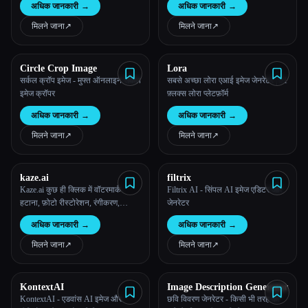
अधिक जानकारी
→
अधिक जानकारी
→
मिलने जाना
↗︎
मिलने जाना
↗︎
Circle Crop Image
Lora
सर्कल क्रॉप इमेज - मुफ्त ऑनलाइन सर्कल
सबसे अच्छा लोरा एआई इमेज जेनरेटर | #1
इमेज क्रॉपर
फ़्लक्स लोरा प्लेटफ़ॉर्म
अधिक जानकारी
→
अधिक जानकारी
→
मिलने जाना
↗︎
मिलने जाना
↗︎
kaze.ai
filtrix
Kaze.ai कुछ ही क्लिक में वॉटरमार्क
Filtrix AI - सिंपल AI इमेज एडिटर और
हटाना, फ़ोटो रीस्टोरेशन, रंगीकरण,
जेनरेटर
बैकग्राउंड हटाना, AI हेडशॉट जैसे तेज़,
अधिक जानकारी
→
अधिक जानकारी
→
स्मार्ट संपादन के लिए AI फ़ोटो एडिटर है।
मिलने जाना
↗︎
मिलने जाना
↗︎
KontextAI
Image Description Generator
KontextAI - एडवांस AI इमेज और
छवि विवरण जेनरेटर - किसी भी तरह की