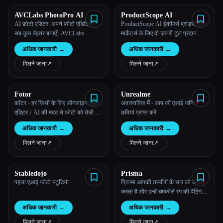
AVCLabs PhotoPro AI
ProductScope AI
सभी श्रेणियाँ
AI फ़ोटो एडिटर: अपने फ़ोटो एडिटिंग में
ProductScope AI ईकॉमर्स ब्रांड्स और
सब कुछ बेहतर बनाएँ | AVCLabs
मार्केटर्स के लिए दो ज़रूरी टूल प्रदान
हमारे बारे में
करता है: एक AI प्रॉडक्ट फ़ोटोशूट टूल
अधिक जानकारी
→
अधिक जानकारी
→
और एक लिस्टिंग ऑप्टिमाइज़र।
मिलने जाना
↗︎
मिलने जाना
↗︎
Fotor
Unrealme
फ़ॉटर - हर किसी के लिए ऑनलाइन फ़ोटो
अवास्तविक मैं - आप की एआई जनित
एडिटर। AI की मदद से फ़ोटो को तेज़ी से
छवियां प्राप्त करें
और आसानी से एडिट करें।
अधिक जानकारी
→
अधिक जानकारी
→
मिलने जाना
↗︎
मिलने जाना
↗︎
Stabledojo
Prisma
पहला एआई फोटो स्टूडियो
प्रिज्मा आपकी तस्वीरों के सार को कैप्चर
करता है और उन्हें चमकीले रंग की पेंटिंग में
बदल देता है
अधिक जानकारी
→
अधिक जानकारी
→
मिलने जाना
↗︎
मिलने जाना
↗︎