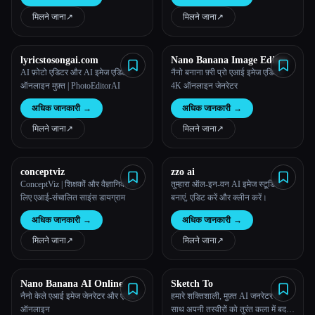
मिलने जाना
↗︎
मिलने जाना
↗︎
lyricstosongai.com
Nano Banana Image Editor
AI फ़ोटो एडिटर और AI इमेज एडिटर
नैनो बनाना फ़्री प्रो एआई इमेज एडिटर:
ऑनलाइन मुफ़्त | PhotoEditorAI
4K ऑनलाइन जेनरेटर
अधिक जानकारी
→
अधिक जानकारी
→
मिलने जाना
↗︎
मिलने जाना
↗︎
conceptviz
zzo ai
ConceptViz | शिक्षकों और वैज्ञानिकों के
तुम्हारा ऑल-इन-वन AI इमेज स्टूडियो:
लिए एआई-संचालित साइंस डायग्राम
बनाएं, एडिट करें और क्लीन करें।
अधिक जानकारी
→
अधिक जानकारी
→
मिलने जाना
↗︎
मिलने जाना
↗︎
Nano Banana AI Online
Sketch To
नैनो केले एआई इमेज जेनरेटर और एडिटर
हमारे शक्तिशाली, मुफ़्त AI जनरेटर के
ऑनलाइन
साथ अपनी तस्वीरों को तुरंत कला में बदलें