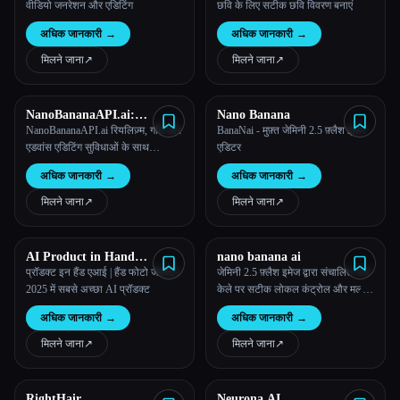
वीडियो जनरेशन और एडिटिंग
छवि के लिए सटीक छवि विवरण बनाएं
अधिक जानकारी
→
अधिक जानकारी
→
मिलने जाना
↗︎
मिलने जाना
↗︎
NanoBananaAPI.ai:
Nano Banana
Affordable Nano Banana
NanoBananaAPI.ai रियलिज़्म, गति और
BanaNai - मुफ़्त जेमिनी 2.5 फ़्लैश इमेज
API for AI Image
एडवांस एडिटिंग सुविधाओं के साथ
एडिटर
Generation & Editing
किफायती नैनो केले API ऐक्सेस देता है।
अधिक जानकारी
→
अधिक जानकारी
→
मिलने जाना
↗︎
मिलने जाना
↗︎
AI Product in Hand
nano banana ai
Generator | 25s Professional
प्रॉडक्ट इन हैंड एआई | हैंड फोटो जेनरेटर
जेमिनी 2.5 फ़्लैश इमेज द्वारा संचालित नैनो
Photos
2025 में सबसे अच्छा AI प्रॉडक्ट
केले पर सटीक लोकल कंट्रोल और मल्टी-
इमेज फ़्यूज़न के साथ बेहद तेज़ AI
अधिक जानकारी
→
अधिक जानकारी
→
एडिटिंग। मुफ़्त में शुरू करो।
मिलने जाना
↗︎
मिलने जाना
↗︎
RightHair
Neurona AI