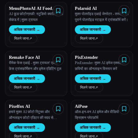
MenuPhotoAI AI Food
Polaroid AI
Photo Editor
AI फ़ूड फ़ोटोग्राफ़ी: स्टूडियो क्वालिटी 30
मुफ़्त पोलरॉइड एआई जेनरेटर - तस्वीरों को
सेकंड में | मुफ़्त ट्रायल
पुराने पोलरॉइड स्टाइल में ट्रांसफ़ॉर्म करें।
अधिक जानकारी
→
अधिक जानकारी
→
मिलने जाना
↗︎
मिलने जाना
↗︎
Remake Face AI
PixExtender
रीमेक फेस एआई - मुफ़्त ट्रायल! एआई
PixExtender: मुफ़्त AI इमेज एक्सटेंडर -
फ़ेस ट्रांसफ़ॉर्मेशन और इमेज एडिटिंग टूल
छवियों का ऑनलाइन विस्तार करें
अधिक जानकारी
→
अधिक जानकारी
→
मिलने जाना
↗︎
मिलने जाना
↗︎
Pixelfox AI
AiPose
हमारे मुफ़्त AI फ़ोटो रिटूचर और
ऑल-इन-वन AI इमेज और वीडियो
ऑनलाइन फ़ोटो एडिटर की मदद से
क्रिएशन प्लेटफ़ॉर्म
आसानी से फ़ोटो रीटच करें।
अधिक जानकारी
→
अधिक जानकारी
→
मिलने जाना
↗︎
मिलने जाना
↗︎