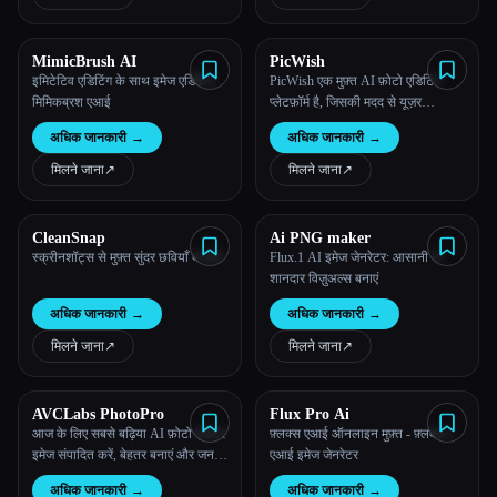
MimicBrush AI
PicWish
इमिटेटिव एडिटिंग के साथ इमेज एडिटिंग,
PicWish एक मुफ़्त AI फ़ोटो एडिटिंग
मिमिकब्रश एआई
प्लेटफ़ॉर्म है, जिसकी मदद से यूज़र
फ़ोटोशॉप जैसे संपादन जल्दी और आसानी
अधिक जानकारी
→
अधिक जानकारी
→
से कर सकते हैं।
मिलने जाना
↗︎
मिलने जाना
↗︎
CleanSnap
Ai PNG maker
स्क्रीनशॉट्स से मुफ़्त सुंदर छवियाँ बनाओ
Flux.1 AI इमेज जेनरेटर: आसानी से
शानदार विज़ुअल्स बनाएं
अधिक जानकारी
→
अधिक जानकारी
→
मिलने जाना
↗︎
मिलने जाना
↗︎
AVCLabs PhotoPro
Flux Pro Ai
आज के लिए सबसे बढ़िया AI फ़ोटो एडिटर
फ़्लक्स एआई ऑनलाइन मुफ़्त - फ़्लक्स.1
इमेज संपादित करें, बेहतर बनाएं और जनरेट
एआई इमेज जेनरेटर
करें
अधिक जानकारी
→
अधिक जानकारी
→