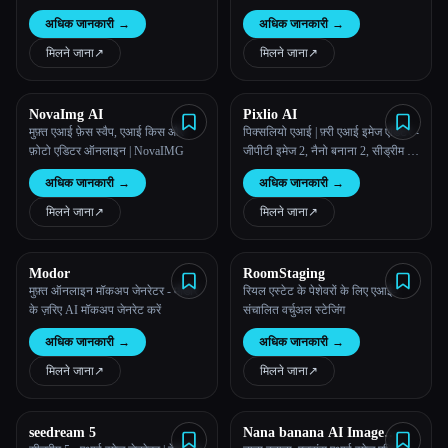
और अपने स्केच को जीवंत करें।
अधिक जानकारी
→
अधिक जानकारी
→
मिलने जाना
↗︎
मिलने जाना
↗︎
NovaImg AI
Pixlio AI
मुफ़्त एआई फ़ेस स्वैप, एआई किस और
पिक्सलियो एआई | फ़्री एआई इमेज एडिटर -
फ़ोटो एडिटर ऑनलाइन | NovaIMG
जीपीटी इमेज 2, नैनो बनाना 2, सीड्रीम 5
लाइट, सीड्रीम 4.5 और बहुत कुछ
अधिक जानकारी
→
अधिक जानकारी
→
मिलने जाना
↗︎
मिलने जाना
↗︎
Modor
RoomStaging
मुफ़्त ऑनलाइन मॉकअप जेनरेटर - मोडोर
रियल एस्टेट के पेशेवरों के लिए एआई-
के ज़रिए AI मॉकअप जेनरेट करें
संचालित वर्चुअल स्टेजिंग
अधिक जानकारी
→
अधिक जानकारी
→
मिलने जाना
↗︎
मिलने जाना
↗︎
seedream 5
Nana banana AI Image