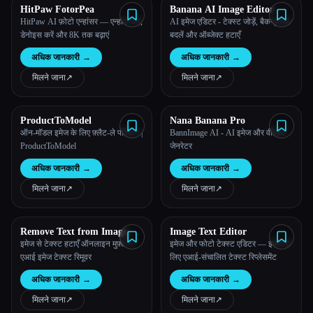
HitPaw FotorPea
Banana AI Image Editor
HitPaw AI फ़ोटो एन्हांसर — एन्हांस करें,
AI इमेज एडिटर - टेक्स्ट जोड़ें, बैकग्राउंड
डेनोइस करें और 8K तक बढ़ाएं
बदलें और ऑब्जेक्ट हटाएँ
अधिक जानकारी
→
अधिक जानकारी
→
मिलने जाना
↗︎
मिलने जाना
↗︎
ProductToModel
Nana Banana Pro
ऑन-मॉडल इमेज के लिए फ़्लैट-ले परिधान |
BannImage AI - AI इमेज और वीडियो
ProductToModel
जेनरेटर
अधिक जानकारी
→
अधिक जानकारी
→
मिलने जाना
↗︎
मिलने जाना
↗︎
Remove Text from Image
Image Text Editor
इमेज से टेक्स्ट हटाएँ ऑनलाइन मुफ़्त में |
इमेज और फोटो टेक्स्ट एडिटर — इमेज के
एआई इमेज टेक्स्ट रिमूवर
लिए एआई-संचालित टेक्स्ट रिप्लेसमेंट
अधिक जानकारी
→
अधिक जानकारी
→
मिलने जाना
↗︎
मिलने जाना
↗︎