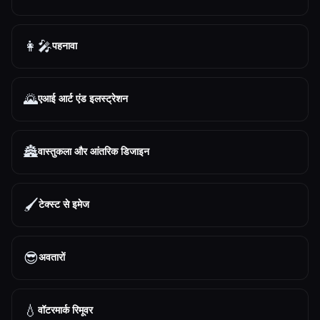
👩‍🎤
पहनावा
🌄
एआई आर्ट एंड इलस्ट्रेशन
🏯
वास्तुकला और आंतरिक डिजाइन
🖌️
टेक्स्ट से इमेज
😎
अवतारों
💧
वॉटरमार्क रिमूवर