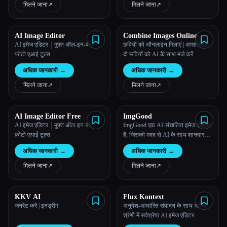
मिलने जाना
↗︎
मिलने जाना
↗︎
AI Image Editor
Combine Images Online
AI इमेज एडिटर │मुफ़्त ऑल-इन-वन
छवियों को ऑनलाइन मिलाएं | आसानी से
फ़ोटो एआई टूल्स
दो छवियों को AI के साथ मर्ज करें
अधिक जानकारी
→
अधिक जानकारी
→
मिलने जाना
↗︎
मिलने जाना
↗︎
AI Image Editor Free
ImgGood
AI इमेज एडिटर │मुफ़्त ऑल-इन-वन
ImgGood एक AI-संचालित इमेज एडिटर
फ़ोटो एआई टूल्स
है, जिसकी मदद से AI के साथ शानदार
इमेज बनाना आसान होता है।
अधिक जानकारी
→
अधिक जानकारी
→
मिलने जाना
↗︎
मिलने जाना
↗︎
KKV AI
Flux Kontext
जनरेट करें | इनड्रीम
अनुदेश-आधारित संपादन के साथ अपनी
श्रेणी में सर्वश्रेष्ठ AI इमेज एडिटर