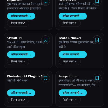
मुफ़्त एआई हेयरस्टाइल चेंजर: ट्राई-ऑन
आर्ट न्यूरोना एक शक्तिशाली ऑनलाइन
हेयरस्टाइल ऑनलाइन | राइटहेयर
प्लेटफ़ॉर्म है, जिससे निर्माता और पेशेवर
दोनों ही इमेज बना सकते हैं, संपादित कर
अधिक जानकारी
→
अधिक जानकारी
→
सकते हैं और उन्हें बेहतर बना सकते हैं —
किसी डिज़ाइन कौशल की आवश्यकता नहीं
मिलने जाना
↗︎
मिलने जाना
↗︎
होती है।
VisualGPT
Beard Remover
VisualGPT: इमेज जेनरेटर, AI के साथ
एक क्लिक से फ़्रेश लुक जनरेट करें, बिना
फ़ोटो एडिटर मुफ़्त
दाढ़ी के।
अधिक जानकारी
→
अधिक जानकारी
→
मिलने जाना
↗︎
मिलने जाना
↗︎
Photoshop AI Plugin - Nano
Image Editor
Banana
फोटोशॉप नैनो बनाना
इमेज एडिटर: AI की मदद से अपनी इमेज
ट्रांसफ़ॉर्म करें — हाई-क्वालिटी, तेज़ और
आसान फ़ोटो एडिटिंग ऑनलाइन
अधिक जानकारी
→
अधिक जानकारी
→
मिलने जाना
↗︎
मिलने जाना
↗︎