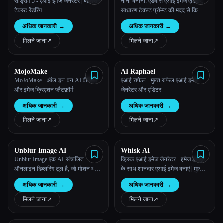
Editor
सीड्रीम 5 - एआई इमेज जेनरेटर | बेहतरीन
नाना बनाना: एडवांस एआई इमेज एडिटर,
टेक्स्ट रेंडरिंग
साधारण टेक्स्ट प्रॉम्प्ट की मदद से किसी
भी इमेज को आसानी से ट्रांसफ़ॉर्म करता
अधिक जानकारी
→
अधिक जानकारी
→
है।
मिलने जाना
↗︎
मिलने जाना
↗︎
MojoMake
AI Raphael
MoJoMake - ऑल-इन-वन AI वीडियो
एआई राफेल - मुफ़्त राफेल एआई इमेज
और इमेज क्रिएशन प्लैटफ़ॉर्म
जेनरेटर और एडिटर
अधिक जानकारी
→
अधिक जानकारी
→
मिलने जाना
↗︎
मिलने जाना
↗︎
Unblur Image AI
Whisk AI
Unblur Image एक AI-संचालित
व्हिस्क एआई इमेज जेनरेटर - इमेज इनपुट
ऑनलाइन डिब्लरिंग टूल है, जो मोशन ब्लर,
के साथ शानदार एआई इमेज बनाएं | मुफ़्त
फोकस से हट जाने वाले शॉट्स और लो-
ऑनलाइन टूल
अधिक जानकारी
→
अधिक जानकारी
→
लाइट सॉफ़्टनेस को कुछ ही सेकंड में ठीक
कर देता है। यह पुरानी तस्वीरों को रीस्टोर
मिलने जाना
↗︎
मिलने जाना
↗︎
करता है, टेक्स्ट की स्पष्टता को बेहतर
बनाता है