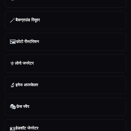
🪄
बैकग्राउंड रिमूवर
🖼️
फ़ोटो रीस्टोरेशन
⚜️
लोगो जनरेटर
🔬
इमेज अपस्केलर
🎭
फ़ेस स्वैप
🪪
हेडशॉट जेनरेटर