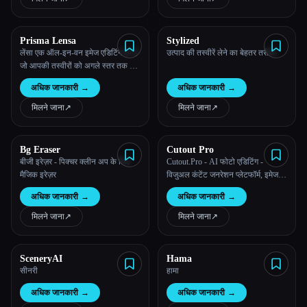
Prisma Lensa
Stylized
लेंसा एक ऑल-इन-वन इमेज एडिटिंग ऐप है
उत्पाद की तस्वीरें लेने का बेहतर तरीका
जो आपकी तस्वीरों को अगले स्तर तक ले
जाता है।
अधिक जानकारी
→
अधिक जानकारी
→
मिलने जाना
↗︎
मिलने जाना
↗︎
Bg Eraser
Cutout Pro
बीजी इरेज़र - पिक्चर क्लीन अप के लिए
Cutout.Pro - AI फोटो एडिटिंग -
मैजिक इरेज़र
विजुअल कंटेंट जनरेशन प्लेटफॉर्म, इमेज
और वीडियो डिजाइन के लिए बेस्ट
अधिक जानकारी
→
अधिक जानकारी
→
मिलने जाना
↗︎
मिलने जाना
↗︎
SceneryAI
Hama
सीनरी
हामा
अधिक जानकारी
→
अधिक जानकारी
→