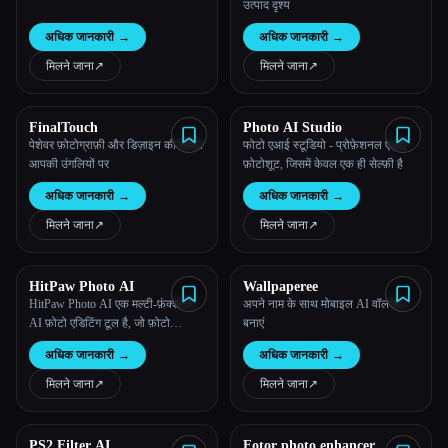
उत्पाद दृश्य
अधिक जानकारी
→
अधिक जानकारी
→
मिलने जाना
↗︎
मिलने जाना
↗︎
FinalTouch
Photo AI Studio
पेशेवर फ़ोटोग्राफ़ी और डिज़ाइन की शक्ति
फोटो एआई स्टूडियो - प्रोफ़ेशनल एआई
आपकी उंगलियों पर
फ़ोटोशूट, जिसमें केवल एक ही सेल्फ़ी है
अधिक जानकारी
→
अधिक जानकारी
→
मिलने जाना
↗︎
मिलने जाना
↗︎
HitPaw Photo AI
Wallpaperee
HitPaw Photo AI एक मल्टी-फ़ंक्शनल
अपने नाम के साथ मोबाइल AI वॉलपेपर
AI फ़ोटो एडिटिंग टूल है, जो फ़ोटो
बनाएं
एन्हांसमेंट, ऑब्जेक्ट और बैकग्राउंड हटाने
अधिक जानकारी
→
अधिक जानकारी
→
के फंक्शन को एकीकृत करता है और AI
आर्ट जेनरेट करता है।
मिलने जाना
↗︎
मिलने जाना
↗︎
PS2 Filter AI
Fotor photo enhancer