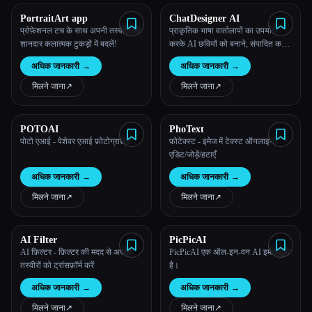
PortraitArt app
ChatDesigner AI
प्रोफ़ेशनल टच के साथ अपनी तस्वीरों को
प्राकृतिक भाषा वार्तालापों का उपयोग
शानदार कलात्मक टुकड़ों में बदलें!
करके AI छवियों को बनाने, संपादित करने
और पुनरावृत्त करने के लिए टेक्स्ट, जैसे
अधिक जानकारी
→
अधिक जानकारी
→
किसी डिज़ाइनर से बात करना।
मिलने जाना
↗︎
मिलने जाना
↗︎
POTOAI
PhoText
पोटो एआई - पेशेवर एआई फ़ोटोग्राफ़र
फ़ोटेक्स्ट - इमेज में टेक्स्ट ऑनलाइन
एडिट/जोड़ें/हटाएँ
अधिक जानकारी
→
अधिक जानकारी
→
मिलने जाना
↗︎
मिलने जाना
↗︎
AI Filter
PicPicAI
AI फ़िल्टर - फ़िल्टर की मदद से अपनी
PicPicAI एक ऑल-इन-वन AI इमेज टूल
तस्वीरों को ट्रांसफ़ॉर्म करें
है।
अधिक जानकारी
→
अधिक जानकारी
→
मिलने जाना
↗︎
मिलने जाना
↗︎