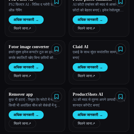
PS2 फ़िल्टर AI - रिलिव द ग्लोरी डेज़
AI फ़ोटो एन्हांसर की मदद से आसानी से
ऑफ़ गेमिंग
फ़ोटो को बेहतर बनाएं। इमेज रेसोल्यूशन
बढ़ाएं, रंग सुधारें, और बस एक क्लिक से
अधिक जानकारी
→
अधिक जानकारी
→
फ़ोटो क्लियर करें!
मिलने जाना
↗︎
मिलने जाना
↗︎
Fotor image converter
Claid AI
हमारे मुफ़्त इमेज कन्वर्टर टूल का इस्तेमाल
एआई के साथ सुंदर रूपांतरित सामग्री
करके क्वालिटी खोए बिना छवियों को
बनाएं
ऑनलाइन कन्वर्ट करें।
अधिक जानकारी
→
अधिक जानकारी
→
मिलने जाना
↗︎
मिलने जाना
↗︎
Remover app
ProductShots AI
कुछ भी हटाएं - रिमूवर.ऐप फोटो में मौजूद
AI की मदद से तुरन्त अपने उत्पादों के लिए
किसी भी अवांछित चीज को सेकंडों में मुफ्त
शानदार कॉन्टेंट बनाएं
में हटा सकता है
अधिक जानकारी
→
अधिक जानकारी
→
मिलने जाना
↗︎
मिलने जाना
↗︎