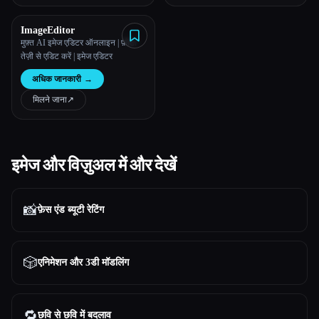
ImageEditor
मुफ़्त AI इमेज एडिटर ऑनलाइन | फ़ोटो
तेज़ी से एडिट करें | इमेज एडिटर
अधिक जानकारी
→
मिलने जाना
↗︎
इमेज और विज़ुअल में और देखें
📸
फ़ेस एंड ब्यूटी रेटिंग
🎲
एनिमेशन और 3डी मॉडलिंग
🔁
छवि से छवि में बदलाव