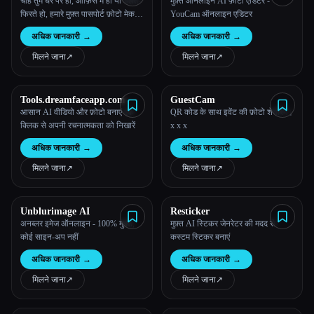
Maker Free Online |
चाहे तुम घर पर हो, ऑफ़िस में हो या चलते-
मुफ़्त ऑनलाइन AI फ़ोटो एडिटर -
Supawork AI (No sign-up)
फिरते हो, हमारे मुफ़्त पासपोर्ट फ़ोटो मेकर
YouCam ऑनलाइन एडिटर
की मदद से आसानी से पेशेवर AI- उन्नत
अधिक जानकारी
→
अधिक जानकारी
→
पासपोर्ट फ़ोटो, वीज़ा, और ID फ़ोटो
बनाएं।
मिलने जाना
↗︎
मिलने जाना
↗︎
Tools.dreamfaceapp.com
GuestCam
आसान AI वीडियो और फ़ोटो बनाएं एक
QR कोड के साथ इवेंट की फ़ोटो शेयरिंग।
क्लिक से अपनी रचनात्मकता को निखारें
x x x
अधिक जानकारी
→
अधिक जानकारी
→
मिलने जाना
↗︎
मिलने जाना
↗︎
Unblurimage AI
Resticker
अनब्लर इमेज ऑनलाइन - 100% मुफ़्त,
मुफ़्त AI स्टिकर जेनरेटर की मदद से
कोई साइन-अप नहीं
कस्टम स्टिकर बनाएं
अधिक जानकारी
→
अधिक जानकारी
→
मिलने जाना
↗︎
मिलने जाना
↗︎