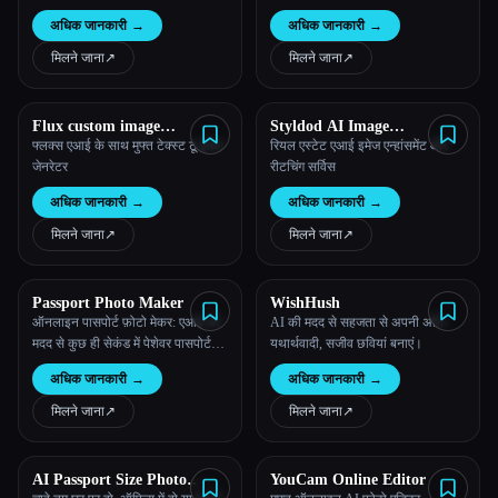
ऑनलाइन AI टूल
अधिक जानकारी
→
अधिक जानकारी
→
मिलने जाना
↗︎
मिलने जाना
↗︎
Flux custom image
Styldod AI Image
Generator
Enhancement
फ्लक्स एआई के साथ मुफ्त टेक्स्ट टू इमेज
रियल एस्टेट एआई इमेज एन्हांसमेंट और
जेनरेटर
रीटचिंग सर्विस
अधिक जानकारी
→
अधिक जानकारी
→
मिलने जाना
↗︎
मिलने जाना
↗︎
Passport Photo Maker
WishHush
ऑनलाइन पासपोर्ट फ़ोटो मेकर: एआई की
AI की मदद से सहजता से अपनी अति-
मदद से कुछ ही सेकंड में पेशेवर पासपोर्ट
यथार्थवादी, सजीव छवियां बनाएं।
फ़ोटो बनाएँ
अधिक जानकारी
→
अधिक जानकारी
→
मिलने जाना
↗︎
मिलने जाना
↗︎
AI Passport Size Photo
YouCam Online Editor