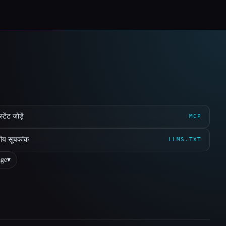
ेंट जोड़ें
MCP
ीय सूचकांक
LLMS.TXT
ge
▾