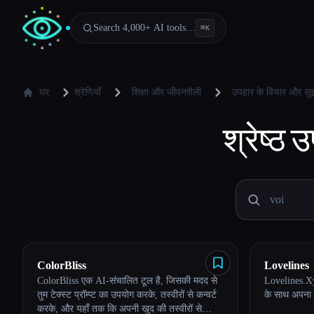
Search 4,000+ AI tools…
⌘
K
घर
श्रेणियाँ
शिक्षा और जीवनशैली
उपहार के विचार और सु
श्रेष्ठ
उ
ColorBliss
Lovelines
ColorBliss एक AI-संचालित टूल है, जिसकी मदद से
Lovelines.Xyz
तुम टेक्स्ट प्रॉम्प्ट का उपयोग करके, तस्वीरों से कन्वर्ट
के साथ अपना प
करके, और यहाँ तक कि अपनी खुद की तस्वीरों से