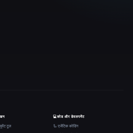
ेखन
💻
कोड और डेवलपमेंट
मेंट टूल
🦾 एजेंटिक कोडिंग