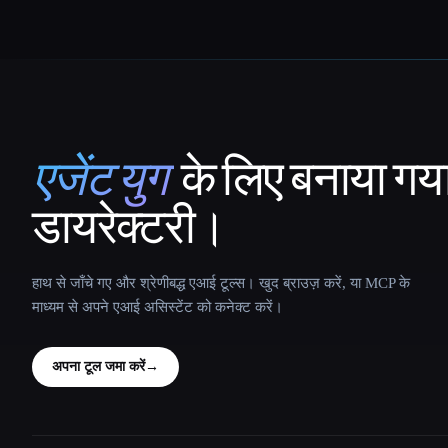
एजेंट युग
के लिए बनाया गय
That AI Collection
डायरेक्टरी।
हाथ से जाँचे गए और श्रेणीबद्ध एआई टूल्स। खुद ब्राउज़ करें, या MCP के
माध्यम से अपने एआई असिस्टेंट को कनेक्ट करें।
अपना टूल जमा करें
→