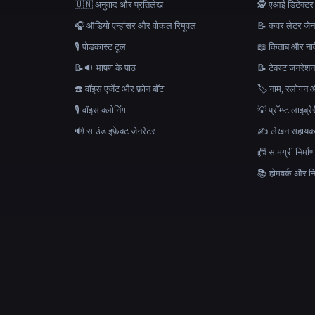
🇺🇳 अनुवाद और प्रतिलेख
🕵️ एआई डिटेक्टर
🎧 ऑडियो एन्हांसर और वोकल रिमूवल
📝 कवर लेटर जेन
🎙️ पोडकास्ट टूल
📖 किताब और नाव
📝🔉 भाषण के पाठ
📝 टेक्स्ट जनरेश
☎️ वॉइस एजेंट और फ़ोन बॉट
🏷️ नाम, स्लोगन औ
🎙️ वॉइस क्लोनिंग
💡 प्रॉम्प्ट लाइब्र
🔊 साउंड इफ़ेक्ट जेनरेटर
✍️ लेखन सहाय
📠 सामग्री निर्
📚 होमवर्क और निब