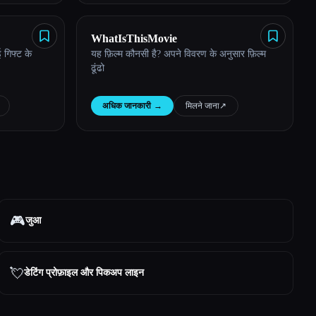
WhatIsThisMovie
ई गिफ्ट के
यह फ़िल्म कौनसी है? अपने विवरण के अनुसार फ़िल्म
ढूंढो
अधिक जानकारी
→
मिलने जाना
↗︎
🎮
जुआ
💘
डेटिंग प्रोफ़ाइल और पिकअप लाइन