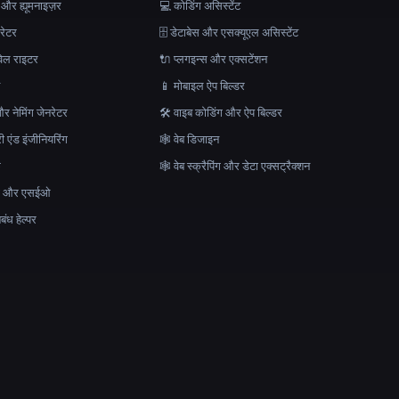
 और ह्यूमनाइज़र
💻 कोडिंग असिस्टेंट
रेटर
🗄️ डेटाबेस और एसक्यूएल असिस्टेंट
ेल राइटर
🔌 प्लगइन्स और एक्सटेंशन
न
📱 मोबाइल ऐप बिल्डर
र नेमिंग जेनरेटर
🛠️ वाइब कोडिंग और ऐप बिल्डर
ेरी एंड इंजीनियरिंग
🕸 वेब डिजाइन
क
🕸️ वेब स्क्रैपिंग और डेटा एक्सट्रैक्शन
माण और एसईओ
ंध हेल्पर