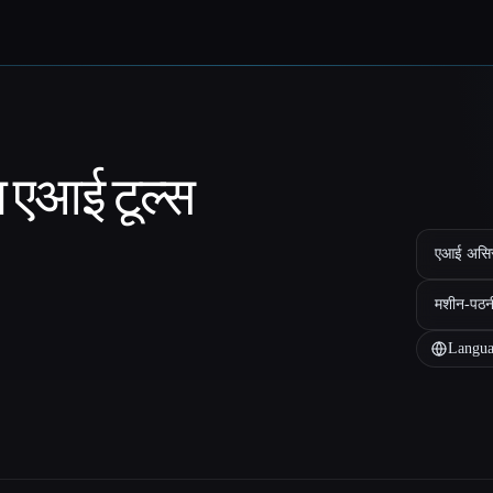
ा एआई टूल्स
एआई असिस्ट
मशीन-पठन
Langua