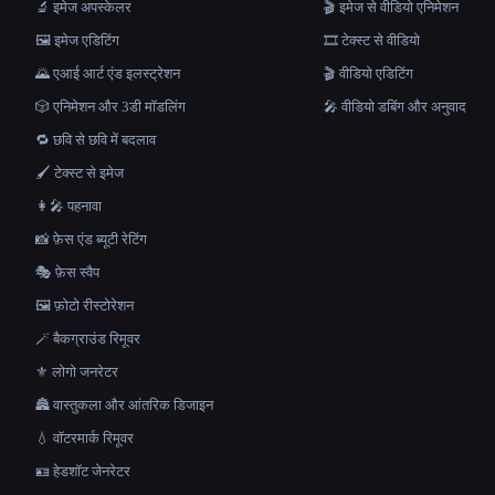
🔬 इमेज अपस्केलर
🎬 इमेज से वीडियो एनिमेशन
🖼️ इमेज एडिटिंग
🎞️ टेक्स्ट से वीडियो
🌄 एआई आर्ट एंड इलस्ट्रेशन
🎬 वीडियो एडिटिंग
🎲 एनिमेशन और 3डी मॉडलिंग
🎤 वीडियो डबिंग और अनुवाद
🔁 छवि से छवि में बदलाव
🖌️ टेक्स्ट से इमेज
👩‍🎤 पहनावा
📸 फ़ेस एंड ब्यूटी रेटिंग
🎭 फ़ेस स्वैप
🖼️ फ़ोटो रीस्टोरेशन
🪄 बैकग्राउंड रिमूवर
⚜️ लोगो जनरेटर
🏯 वास्तुकला और आंतरिक डिजाइन
💧 वॉटरमार्क रिमूवर
🪪 हेडशॉट जेनरेटर