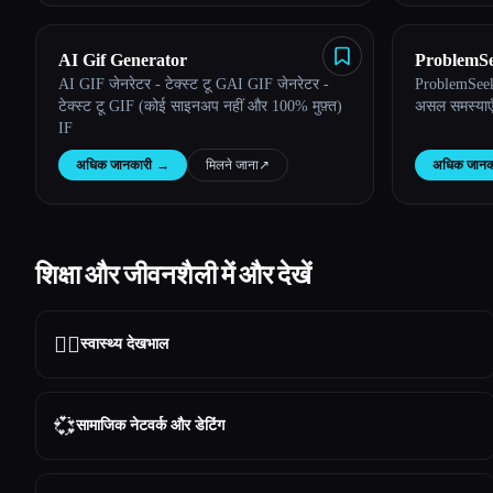
AI Gif Generator
ProblemSe
AI GIF जेनरेटर - टेक्स्ट टू GAI GIF जेनरेटर -
ProblemSeek
टेक्स्ट टू GIF (कोई साइनअप नहीं और 100% मुफ़्त)
असल समस्याएँ ढ
IF
अधिक जानकारी
→
मिलने जाना
↗︎
अधिक जानक
शिक्षा और जीवनशैली में और देखें
👩‍⚕️
स्वास्थ्य देखभाल
💞
सामाजिक नेटवर्क और डेटिंग