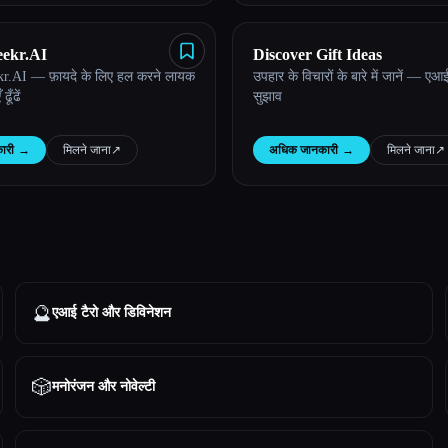
ekr.AI
Discover Gift Ideas
r.AI — फ़ायदे के लिए हल करने लायक
उपहार के विचारों के बारे में जानें — एआ
ूँढें
सुझाव
ारी
→
मिलने जाना
↗︎
अधिक जानकारी
→
मिलने जाना
↗︎
🔮
एआई टैरो और डिविनेशन
🎲
मनोरंजन और नोवेल्टी