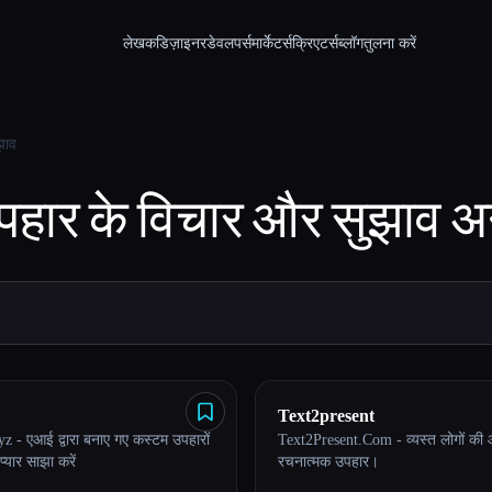
लेखक
डिज़ाइनर
डेवलपर्स
मार्केटर्स
क्रिएटर्स
ब्लॉग
तुलना करें
झाव
पहार के विचार और सुझाव
अन
Text2present
 - एआई द्वारा बनाए गए कस्टम उपहारों
Text2Present.Com - व्यस्त लोगों की 
्यार साझा करें
रचनात्मक उपहार।