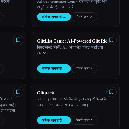
प्रेरणा
AiPoemGenerator.Com - सहजता से सुंदर और
अनूठी कविताएँ उत्पन्न करें।
अधिक जानकारी
→
मिलने जाना
↗︎
GiftList Genie: AI-Powered Gift Ideas
गिफ़्टलिस्ट जिनी: AI- संचालित गिफ्ट आइडिया
Generator
जेनरेटर
अधिक जानकारी
→
मिलने जाना
↗︎
Giftpack
लिस्ट करें।
AI का इस्तेमाल करके वैयक्तिकृत उपहारों के ज़रिए
सुझाव पाएँ।
ग्लोबल गिफ़्ट को आसान बनाया गया।
े सभी पसंदीदा
अधिक जानकारी
→
मिलने जाना
↗︎