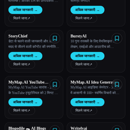
मस्तिष्क। आपकी टीम की उत्पादकता को
सामग्री जेनरेटर
सुपरचार्ज करने के लिए एक साथ पांच
अधिक जानकारी
→
अधिक जानकारी
→
एआई-संचालित उपकरण। टास्कडे के
साथ, आपका सारा काम एक एकीकृत
मिलने जाना
↗︎
मिलने जाना
↗︎
कार्यक्षेत्र में समन्वयित होता है।
StoryChief
BurstyAI
डेटा से चलने वाली जानकारी और AI की
10 गुना तरक्की के लिए वैयक्तिकृत AI:
मदद से जीतने वाली कॉन्टेंट की रणनीतियां
लेखन, एसईओ और आउटरीच को
बनाएं।
ऑटोमेटिक बनाता है
अधिक जानकारी
→
अधिक जानकारी
→
मिलने जाना
↗︎
मिलने जाना
↗︎
MyMap.AI YouTube
MyMap.AI Idea Generator
Summarizer
MyMap.AI YouTube सारांश - 2-घंटे
MyMap.AI आइडिया जेनरेटर - 3 सेकंड
के YouTube ट्यूटोरियल को 2 मिनट के
में आसानी से 100+ स्वर्णिम विचारों को
ओवरव्यू में डाइजेस्ट करें, ऑनलाइन सीखने
जगाएं, ब्रेनस्टॉर्मिंग और कॉन्टेंट बनाने के
अधिक जानकारी
→
अधिक जानकारी
→
में 60 गुना तेज।
लिए सबसे अच्छे
मिलने जाना
↗︎
मिलने जाना
↗︎
Blogodile 🐊 AI Blogs
Writelyai