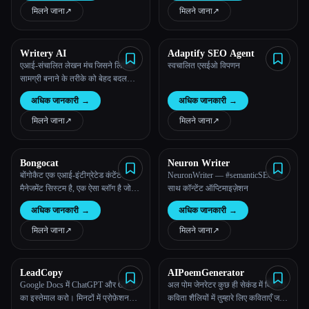
मिलने जाना
↗︎
मिलने जाना
↗︎
Writery AI
Adaptify SEO Agent
एआई-संचालित लेखन मंच जिसने लिखित
स्वचालित एसईओ विपणन
सामग्री बनाने के तरीके को बेहद बदल
दिया है। किसी विषय या कीवर्ड से अपना
अधिक जानकारी
→
अधिक जानकारी
→
लेख लिखें।
मिलने जाना
↗︎
मिलने जाना
↗︎
Bongocat
Neuron Writer
बोंगोकैट एक एआई-इंटीग्रेटेड कंटेंट
NeuronWriter — #semanticSEO के
मैनेजमेंट सिस्टम है, एक ऐसा ब्लॉग है जो
साथ कॉन्टेंट ऑप्टिमाइज़ेशन
खुद लिख सकता है
अधिक जानकारी
→
अधिक जानकारी
→
मिलने जाना
↗︎
मिलने जाना
↗︎
LeadCopy
AIPoemGenerator
Google Docs में ChatGPT और GPT4
अल पोम जेनरेटर कुछ ही सेकंड में विभिन्न
का इस्तेमाल करो। मिनटों में प्रोफ़ेशनल,
कविता शैलियों में तुम्हारे लिए कविताएँ जल्दी