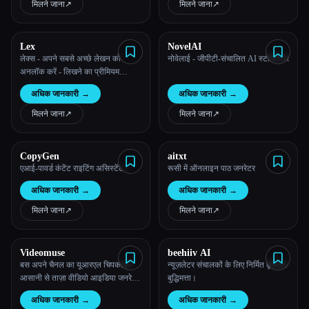
मिलने जाना
↗︎
मिलने जाना
↗︎
Lex
NovelAI
लेक्स - अपने सबसे अच्छे लेखन को
नोवेलाई - जीपीटी-संचालित AI स्टोरीटेलर
अनलॉक करें - लिखने का प्रीमियम
अनुभव।
अधिक जानकारी
→
अधिक जानकारी
→
मिलने जाना
↗︎
मिलने जाना
↗︎
CopyGen
aitxt
एआई-पावर्ड कंटेंट राइटिंग असिस्टेंट।
रूसी में ऑनलाइन पाठ जनरेटर
अधिक जानकारी
→
अधिक जानकारी
→
मिलने जाना
↗︎
मिलने जाना
↗︎
Videomuse
beehiiv AI
बस अपने चैनल का यूआरएल चिपकाकर
न्यूज़लेटर संचालकों के लिए निर्मित कृत्रिम
आसानी से ताज़ा वीडियो आइडिया जनरेट
बुद्धिमत्ता।
करें। सेकंड में, अपनी सामग्री के अनुरूप
अधिक जानकारी
→
अधिक जानकारी
→
प्रेरणा का खजाना प्राप्त करें।