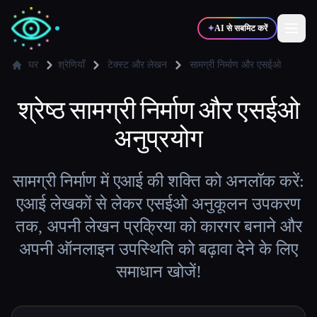
✦
AI से सबमिट करें
घर
श्रेणियाँ
टेक्स्ट और लेखन
सामग्री निर्माण और एसईओ
श्रेष्ठ
✍️
सामग्री निर्माण और एसईओ
🎨
लेखक
डिज़ाइनर
अनुप्रयोग
💻
📈
डेवलपर्स
मार्केटर्स
सामग्री निर्माण में एआई की शक्ति को अनलॉक करें:
🎓
🎬
एआई लेखकों से लेकर एसईओ अनुकूलन उपकरण
विद्यार्थी
क्रिएटर्स
तक, अपनी लेखन प्रक्रिया को कारगर बनाने और
अपनी ऑनलाइन उपस्थिति को बढ़ावा देने के लिए
समाधान खोजें!
ब्लॉग
टूल्स की तुलना करें