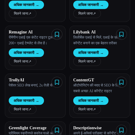
हाई कवरिंग मार्केटिंग कॉपी, वेबिनार,
से तैयार कर सकता है।
अधिक जानकारी
→
अधिक जानकारी
→
पॉडकास्ट और बहुत कुछ बनाएं
मिलने जाना
↗︎
मिलने जाना
↗︎
Remagine AI
Lilybank AI
रीमैगीन एआई एक कंटेंट राइटर टूल है, जो
लिलीबैंक एआई से मिलें, एआई के ज़रिए
200+ एआई टेम्प्लेट से लैस है।
कॉन्टेंट बनाने का एक बेहतर तरीका
अधिक जानकारी
→
अधिक जानकारी
→
मिलने जाना
↗︎
मिलने जाना
↗︎
TrollyAI
ContentGT
पेशेवर SEO लेख बनाएं, 2x तेज़ी से
ऑटोपोस्टिंग की मदद से SEO के लिए
सबसे अच्छा AI कॉन्टेंट राइटर
अधिक जानकारी
→
अधिक जानकारी
→
मिलने जाना
↗︎
मिलने जाना
↗︎
Greenlight Coverage
Descriptionwise
प्रीमियम स्क्रीनप्ले कवरेज पाओ और तुरंत
अपने ई-कॉमर्स प्रॉडक्ट से कॉन्टेंट बनाने