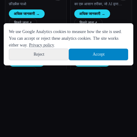
फ़ीडबैक पाओ
का एक आसान तरीका, जो AI द्वारा
संचालित होता है।
अधिक जानकारी
→
अधिक जानकारी
→
भाषा
मिलने जाना
↗︎
मिलने जाना
↗︎
We use Google Analytics cookies to measure how the site is used.
English
español
Français
Русский
简体中文
You can accept or reject these analytics cookies. The site works
Jack AI
Complete AI Bundle
Hindi
either way.
Privacy policy
.
जैक के AI से चलने वाले मार्केटिंग टूल तुम्हेंं
कम्प्लीट एआई बंडल - व्यस्त उद्यमियों के
हाई क्वालिटी का मार्केटिंग कॉन्टेंट लिखने
लिए एआई प्रॉम्प्ट्स, गाइड और टिप्स और
Reject
Accept
Sign up
और उसमें बदलाव करने में मदद करते हैं।
ट्रिक्स का सबसे बड़ा कलेक्शन
अधिक जानकारी
→
अधिक जानकारी
→
मिलने जाना
↗︎
मिलने जाना
↗︎
Sprexel
UseArticle
ऑल-इन-वन एआई क्रिएशन प्लेटफ़ॉर्म |
तुम्हारे व्यवसाय के लिए अब तक का सबसे
चित्र, टेक्स्ट, ऑडियो
सरल ब्लॉगिंग प्लेटफ़ॉर्म।
अधिक जानकारी
→
अधिक जानकारी
→
मिलने जाना
↗︎
मिलने जाना
↗︎