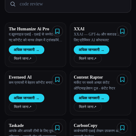
सभी श्रेणियाँ
हमारे बारे में
The Humanize Ai Pro
XXAI
द ह्यूमनाइज़ एआई - एआई से जनरेट किए
XXAI — GPT-4o और क्लाउड 3.5 के
गए कॉन्टेंट को मानव लेखन में ट्रांसफ़ॉर्म
लिए प्रीमियर AI कोपायलट
करें
अधिक जानकारी
→
अधिक जानकारी
→
मिलने जाना
↗︎
मिलने जाना
↗︎
Everneed AI
Content Raptor
कम प्रयासों में बेहतर कॉन्टेंट बनाएं।
मार्केट पर सबसे अच्छा कंटेंट
ऑप्टिमाइज़ेशन टूल - कंटेंट रैप्टर
Esc
अधिक जानकारी
→
अधिक जानकारी
→
मिलने जाना
↗︎
मिलने जाना
↗︎
Taskade
CarbonCopy
आपके और आपकी टीमों के लिए दूसरा
कार्बनकॉपी एआई लेखन उपकरण और