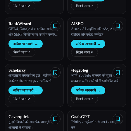
मिलने जाना
↗︎
मिलने जाना
↗︎
RankWizard
AISEO
GPT-4, Google से वास्तविक समय डेटा
Aiseo - AI राइटिंग असिस्टेंट, AI कॉपी
और SERP विश्लेषण का उपयोग करके
राइटिंग और कंटेंट जेनरेटर
मिनटों में 1000+ ब्लॉग पोस्ट लिखें।
अधिक जानकारी
→
अधिक जानकारी
→
मिलने जाना
↗︎
मिलने जाना
↗︎
Scholarcy
vlog2blog
ऑनलाइन समराइज़िंग टूल - फ्लैशकार्ड
अपने YouTube सामग्री को तुरंत
जेनरेटर और समराइज़र - स्कॉलरसी
आकर्षक ब्लॉग आलेखों में रूपांतरित करें.
अधिक जानकारी
→
अधिक जानकारी
→
मिलने जाना
↗︎
मिलने जाना
↗︎
Coverquick
GoalsGPT
तुम्हारे विचारों को आकर्षक सामग्री में
Tability - स्प्रेडशीट से अपने लक्ष्य प्राप्त
आसानी से बदलना।
करें