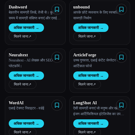
Dashword
unbound
बेहतरीन सामग्री लिखें, तेजी से। कुछ ही
आपके छोटे व्यवसाय के लिए स्वचालित
समय में सामग्री संक्षिप्त बनाएं और एसईओ
सामग्री निर्माण
के लिए अपनी सामग्री को अनुकूलित करें।
अधिक जानकारी
→
अधिक जानकारी
→
मिलने जाना
↗︎
मिलने जाना
↗︎
Neuraltext
ArticleForge
Neuraltext - AI लेखक और SEO
उच्च गुणवत्ता, एआई कंटेंट जेनरेटर -
प्लेटफ़ॉर्म।
आर्टिकल फोर्ज
अधिक जानकारी
→
अधिक जानकारी
→
मिलने जाना
↗︎
मिलने जाना
↗︎
WordAI
LongShot AI
एआई टेक्स्ट रिवाइटर - वर्डई
ऐसी सामग्री बनाएं जो मनुष्य और खोज
इंजन आर्टिफिशियल इंटेलिजेंस का उपयोग
करके पसंद करें
अधिक जानकारी
→
अधिक जानकारी
→
मिलने जाना
↗︎
मिलने जाना
↗︎