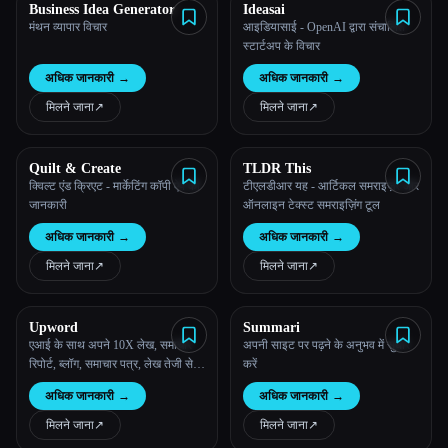
Business Idea Generator
Ideasai
मंथन व्यापार विचार
आइडियासाई - OpenAI द्वारा संचालित
स्टार्टअप के विचार
अधिक जानकारी
→
अधिक जानकारी
→
मिलने जाना
↗︎
मिलने जाना
↗︎
Quilt & Create
TLDR This
क्विल्ट एंड क्रिएट - मार्केटिंग कॉपी ऐप की
टीएलडीआर यह - आर्टिकल समराइज़र और
जानकारी
ऑनलाइन टेक्स्ट समराइज़िंग टूल
अधिक जानकारी
→
अधिक जानकारी
→
मिलने जाना
↗︎
मिलने जाना
↗︎
Upword
Summari
एआई के साथ अपने 10X लेख, समाचार
अपनी साइट पर पढ़ने के अनुभव में सुधार
रिपोर्ट, ब्लॉग, समाचार पत्र, लेख तेजी से
करें
पढ़ें
अधिक जानकारी
→
अधिक जानकारी
→
मिलने जाना
↗︎
मिलने जाना
↗︎