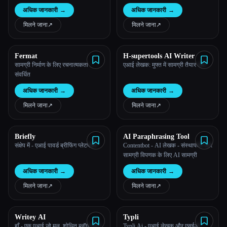
अधिक जानकारी
→
अधिक जानकारी
→
मिलने जाना
↗︎
मिलने जाना
↗︎
Fermat
H-supertools AI Writer
सामग्री निर्माण के लिए रचनात्मकता
एआई लेखक: मुफ्त में सामग्री तैयार करें!
संवर्धित
अधिक जानकारी
→
अधिक जानकारी
→
मिलने जाना
↗︎
मिलने जाना
↗︎
Briefly
AI Paraphrasing Tool
संक्षेप में - एआई पावर्ड ब्रीफिंग प्लेटफॉर्म
Contentbot - AI लेखक - संस्थापकों और
सामग्री विपणक के लिए AI सामग्री
अधिक जानकारी
→
अधिक जानकारी
→
मिलने जाना
↗︎
मिलने जाना
↗︎
Writey AI
Typli
हाँ - एक एआई जो मूल, शोधित ब्लॉग पोस्ट
Typli.Ai - एआई लेखक और एसईओ