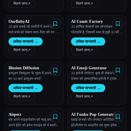
मिलने जाना
↗︎
मिलने जाना
↗︎
OurBabyAI
AI Comic Factory
AI द्वारा बनाई गई तस्वीरों में अपने होने
AI कॉमिक फ़ैक्टरी एक ऑनलाइन
वाले बच्चे को देखना माता-पिता की तस्वीरों
प्लेटफ़ॉर्म है, जिसकी मदद से तुम्हेंं AI की
या 4D अल्ट्रासाउंड स्कैन के साथ
मदद से अपनी कॉमिक्स बनाने की सुविधा
अधिक जानकारी
→
अधिक जानकारी
→
देता है।
मिलने जाना
↗︎
मिलने जाना
↗︎
Illusion Diffusion
AI Emoji Generator
इल्यूज़न डिफ्यूज़न 🌀 मुफ़्त में अपना खुद
AI इमोजी जेनरेटर: कुछ ही सेकंड में
का AI आर्ट इल्यूज़न बनाएँ
टेक्स्ट को एक्सप्रेसिव इमोजी में ट्रांसफ़ॉर्म
करना।
अधिक जानकारी
→
अधिक जानकारी
→
मिलने जाना
↗︎
मिलने जाना
↗︎
Aispect
AI Funko Pop Generator
बस अपने माइक्रोफ़ोन को चालू करके
एआई फ़नको पॉप जेनरेटर आर्टिफ़िशियल
अपने ईवेंट को इमेज स्लाइड शो में बदलें।
इंटेलीजेंस पर आधारित एक मुफ़्त इमेज
जनरेटर है।