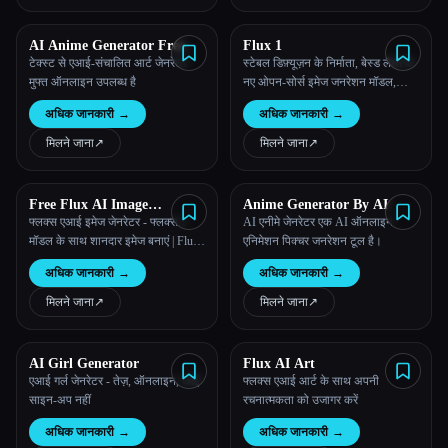
AI Anime Generator Free
Flux 1
टेक्स्ट से एआई-संचालित आर्ट जेनरेटर
स्टेबल डिफ़्यूज़न के निर्माता, बेस्ड लैब्स के
मुफ्त ऑनलाइन उपलब्ध है
नए ओपन-सोर्स इमेज जनरेशन मॉडल,
Flux1 का अनुभव करें।
अधिक जानकारी
→
अधिक जानकारी
→
मिलने जाना
↗︎
मिलने जाना
↗︎
Free Flux AI Image
Anime Generator By AI
Generator
फ्लक्स एआई इमेज जेनरेटर - फ्लक्स.1
AI एनीमे जेनरेटर एक AI ऑनलाइन
मॉडल के साथ शानदार इमेज बनाएं | Flux
एनिमेशन पिक्चर जनरेशन टूल है।
AI Studio
अधिक जानकारी
→
अधिक जानकारी
→
मिलने जाना
↗︎
मिलने जाना
↗︎
AI Girl Generator
Flux AI Art
एआई गर्ल जेनरेटर - तेज़, ऑनलाइन, कोई
फ्लक्स एआई आर्ट के साथ अपनी
साइन-अप नहीं
रचनात्मकता को उजागर करें
अधिक जानकारी
→
अधिक जानकारी
→