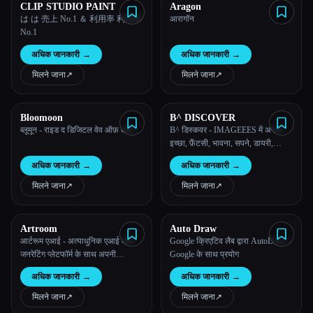
CLIP STUDIO PAINT
Aragon
は は 売上 No.1 ＆ 利用率 利用率
आरागॉन
No.1
अधिक जानकारी
→
अधिक जानकारी
→
मिलने जाना
↗︎
मिलने जाना
↗︎
Bloomoon
B^ DISCOVER
ब्लूमून - राइड द डिजिटल वेव ऑफ़ आर्ट।
B^ डिस्कवर - IMAGEEES में अपनी
इच्छा, फ़ैंटसी, भावना, सपने, डायरी,
जीवन, फ़ैंटसी के बारे में जानो!
अधिक जानकारी
→
अधिक जानकारी
→
मिलने जाना
↗︎
मिलने जाना
↗︎
Artroom
Auto Draw
आर्टरूम एआई - अत्याधुनिक एआई आर्ट
Google क्रिएटिव लैब द्वारा AutoDraw -
जनरेटिंग प्लेटफॉर्म के साथ अपनी
Google के साथ प्रयोग
रचनात्मकता को उजागर करें
अधिक जानकारी
→
अधिक जानकारी
→
मिलने जाना
↗︎
मिलने जाना
↗︎