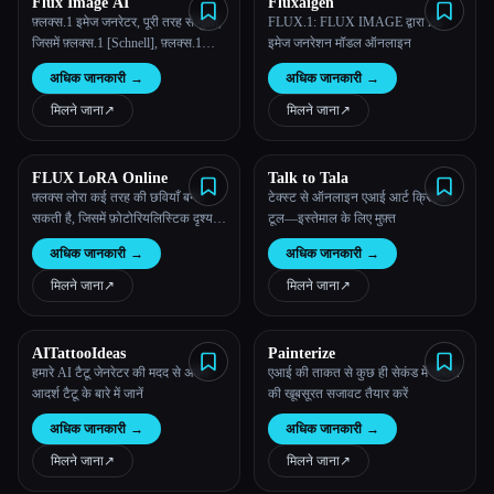
Flux Image AI
Fluxaigen
फ़्लक्स.1 इमेज जनरेटर, पूरी तरह से मुफ़्त,
FLUX.1: FLUX IMAGE द्वारा AI
जिसमें फ़्लक्स.1 [Schnell], फ़्लक्स.1
इमेज जनरेशन मॉडल ऑनलाइन
[Dev], फ़्लक्स.1 [Pro] शामिल हैं
अधिक जानकारी
→
अधिक जानकारी
→
मिलने जाना
↗︎
मिलने जाना
↗︎
FLUX LoRA Online
Talk to Tala
फ़्लक्स लोरा कई तरह की छवियाँ बना
टेक्स्ट से ऑनलाइन एआई आर्ट क्रिएशन
सकती है, जिसमें फ़ोटोरियलिस्टिक दृश्य,
टूल—इस्तेमाल के लिए मुफ़्त
एनीम-स्टाइल कैरेक्टर, फ़ैंटसी लैंडस्केप,
अधिक जानकारी
→
अधिक जानकारी
→
और बहुत कुछ शामिल हैं।
मिलने जाना
↗︎
मिलने जाना
↗︎
AITattooIdeas
Painterize
हमारे AI टैटू जेनरेटर की मदद से अपने
एआई की ताकत से कुछ ही सेकंड में दीवारों
आदर्श टैटू के बारे में जानें
की खूबसूरत सजावट तैयार करें
अधिक जानकारी
→
अधिक जानकारी
→
मिलने जाना
↗︎
मिलने जाना
↗︎