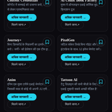
Content Credentials
AI Comic Book Factory
कॉन्टेंट में सच्चाई को उजागर करो, उत्पत्ति
मुफ्त में ऑनलाइन एआई कॉमिक बुक
से लेकर प्रामाणिकता तक
क्रिएशन टूल
अधिक जानकारी
→
अधिक जानकारी
→
मिलने जाना
↗︎
मिलने जाना
↗︎
Journey+
PixelGen
बिना डिस्कॉर्ड के मिडजर्नी का इस्तेमाल
जटिल संकेत लिखे बिना पॉइंट और क्लिक
करो। जर्नी+ को हेलेशन की एक टीम द्वारा
इंटरफ़ेस के साथ AI इमेज जेनरेट करें।
विकसित किया गया है, जो एक वेंचर
अधिक जानकारी
→
अधिक जानकारी
→
स्टूडियो है, जो डिज़ाइन-केंद्रित उत्पादों पर
ध्यान केंद्रित करता है।
मिलने जाना
↗︎
मिलने जाना
↗︎
Anim
Tattoon AI
एनिम एक मुफ़्त एनीमे एआई जेनरेटर है
टैटू डिज़ाइन की सभी चीज़ों के लिए टैटू
जिसकी मदद से कोई भी अपनी AI एनीमे
एआई तुम्हारी सबसे अच्छी मंज़िल है!
आर्ट बना सकता है। हमारे AI टूल की
अधिक जानकारी
→
अधिक जानकारी
→
मदद से शानदार एनीमे आर्ट तैयार करना
आसान है।
मिलने जाना
↗︎
मिलने जाना
↗︎