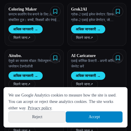
Coloring Maker
Grok2AI
कस्टम कलरिंग पेज बनाने के लिए AI-
ग्रोक-2 एआई इमेज जेनरेटर: डिस्कवर
संचालित टूल। बच्चों, शिक्षकों और रंगाई
ग्रोक-2 एआई इमेज जेनरेटर, जो
पसंद करने वाले किसी भी व्यक्ति के लिए
अत्याधुनिक एआई आर्ट क्रिएशन के लिए
अधिक जानकारी
→
अधिक जानकारी
→
आदर्श।
एडवांस फ्लक्स एआई मॉडल का लाभ
उठाता है।
मिलने जाना
↗︎
मिलने जाना
↗︎
Aitubo.
AI Caricature
ऐतुबो का फ़्लक्स मॉडल: रिवोल्यूशनरी इमेज
एआई कॉमिक फ़ैक्टरी - अपनी कॉमिक बुक
जनरेशन टेक्नोलॉजी
जेनरेट करें
अधिक जानकारी
→
अधिक जानकारी
→
मिलने जाना
↗︎
मिलने जाना
↗︎
भाषा
We use Google Analytics cookies to measure how the site is used.
English
español
Français
Русский
简体中文
You can accept or reject these analytics cookies. The site works
AnimeGen - Anime Image
Hot Tattoo AI
Hindi
Generator
AnimeGen एक नवोन्मेषी प्लेटफ़ॉर्म है, जो
मुफ़्त एआई टैटू जेनरेटर और टैटू के अनोखे
either way.
Privacy policy
.
एडवांस AI तकनीक का लाभ उठाकर
आइडिया
Reject
Accept
तुम्हारे प्रॉम्प्ट को सुंदर एनीमे इमेज में
Sign up
अधिक जानकारी
→
अधिक जानकारी
→
बदलता है।
मिलने जाना
↗︎
मिलने जाना
↗︎