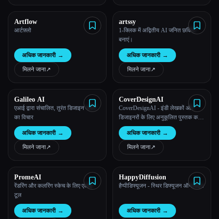
Artflow
artssy
आर्टफ़्लो
1-क्लिक में अद्वितीय AI जनित छवियां
बनाएं।
अधिक जानकारी
→
अधिक जानकारी
→
मिलने जाना
↗︎
मिलने जाना
↗︎
Galileo AI
CoverDesignAI
एआई द्वारा संचालित, तुरंत डिजाइन करने
CoverDesignAI - इंडी लेखकों और
का विचार
डिजाइनरों के लिए अनुकूलित पुस्तक कवर
विचार/संकेत/छवियां/मॉकअप बनाने के लिए
अधिक जानकारी
→
अधिक जानकारी
→
एक उपकरण
मिलने जाना
↗︎
मिलने जाना
↗︎
PromeAI
HappyDiffusion
रेंडरिंग और कलरिंग स्केच के लिए एआई
हैप्पीडिफ्यूजन - स्थिर डिफ्यूजन ऑनलाइन
टूल
अधिक जानकारी
→
अधिक जानकारी
→