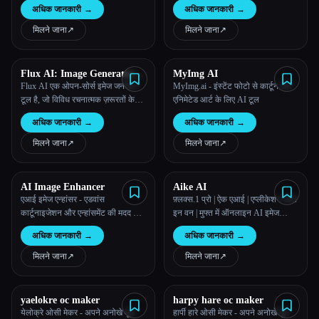
मुफ़्त ऑनलाइन फ़्लक्स इमेज जनरेटर
अधिक जानकारी
→
अधिक जानकारी
→
अनोखा फ़्लक्स आर्ट बनाने के लिए एडवांस
AI का उपयोग करता है। फ़्लक्स इमेज
मिलने जाना
↗︎
मिलने जाना
↗︎
मॉडल ट्राई करें और अब अपनी खुद की
फ़्लक्स इमेज बनाएं!
Flux AI: Image Generator
MyImg AI
With Flux.1
Flux AI एक ओपन-सोर्स इमेज जनरेशन
MyImg.ai - इंस्टेंट फोटो से कार्टून और
टूल है, जो विविध रचनात्मक ज़रूरतों के
एनिमेटेड आर्ट के लिए AI टूल
लिए विभिन्न मॉडल विकल्पों के साथ
अधिक जानकारी
→
अधिक जानकारी
→
सटीकता, जटिलता और यथार्थवाद की
पेशकश करता है।
मिलने जाना
↗︎
मिलने जाना
↗︎
AI Image Enhancer
Aike AI
एआई इमेज एन्हांसर - एडवांस
फ़्लक्स.1 प्रो | ऐक एआई | एप्लीकेशन ऑल
कार्टूनाइजेशन और एन्हांसमेंट की मदद से
इन वन | मुफ्त में ऑनलाइन AI इमेज
फ़ोटो और वीडियो ट्रांसफॉर्म करें
जेनरेटर
अधिक जानकारी
→
अधिक जानकारी
→
मिलने जाना
↗︎
मिलने जाना
↗︎
yaelokre oc maker
harpy hare oc maker
येलोक्रे ओसी मेकर - अपने अनोखे मूल
हार्पी हारे ओसी मेकर - अपने अनोखे मूल