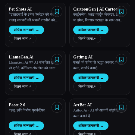
Pet Shots AI
CartoonGen | AI Cartoon
Generator
पेटशॉटसाई के इमेज जेनरेटर की मदद से
कार्टूनजेन | एआई कार्टून जेनरेटर, टेक्स्ट
पालतू जानवरों की असली तस्वीरों को
या इमेज, पिक्सार स्टाइल के साथ अवतार
जादुई दृश्यों में बदलें
के लिए एआई कार्टून जनरेशन बनाता है।
अधिक जानकारी
→
अधिक जानकारी
→
मिलने जाना
↗︎
मिलने जाना
↗︎
LlamaGen.Ai
Getimg AI
LlamaGen.Ai एक AI-संचालित टूल है,
एआई की शक्ति से अद्भुत अवतार, चित्र,
जो एनीमे, कॉमिक्स और गेम्स को आसानी से
कला, तस्वीरें बनाएं।
बनाने का काम करता है। यह आकर्षक
अधिक जानकारी
→
अधिक जानकारी
→
कॉमिक सीन, लुभावना कॉमिक्स बनाने के
लिए कई तरह की सुविधाएँ प्रदान करता
मिलने जाना
↗︎
मिलने जाना
↗︎
है।
Facet 2 0
ArtBot AI
पहलू: छवि निर्माण, पुनर्कल्पित
Artbot.Ai - AI को आपकी संपूर्ण हेलोवीन
कला बनाने दें
अधिक जानकारी
→
अधिक जानकारी
→
मिलने जाना
↗︎
मिलने जाना
↗︎