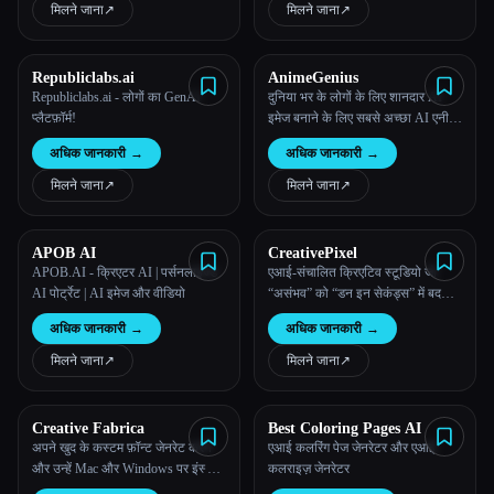
मिलने जाना
↗︎
मिलने जाना
↗︎
सभी श्रेणियाँ
Republiclabs.ai
AnimeGenius
हमारे बारे में
Republiclabs.ai - लोगों का GenAI
दुनिया भर के लोगों के लिए शानदार AI
प्लैटफ़ॉर्म!
इमेज बनाने के लिए सबसे अच्छा AI एनीमे
जनरेटर।
अधिक जानकारी
→
अधिक जानकारी
→
मिलने जाना
↗︎
मिलने जाना
↗︎
APOB AI
CreativePixel
APOB.AI - क्रिएटर AI | पर्सनलाइज्ड
एआई-संचालित क्रिएटिव स्टूडियो जो
AI पोर्ट्रेट | AI इमेज और वीडियो
“असंभव” को “डन इन सेकंड्स” में बदल
देता है।
अधिक जानकारी
→
अधिक जानकारी
→
मिलने जाना
↗︎
मिलने जाना
↗︎
Creative Fabrica
Best Coloring Pages AI
अपने खुद के कस्टम फ़ॉन्ट जेनरेट करने
एआई कलरिंग पेज जेनरेटर और एआई
और उन्हें Mac और Windows पर इंस्टॉल
कलराइज़ जेनरेटर
करने योग्य फॉर्मेट में डाउनलोड करने के