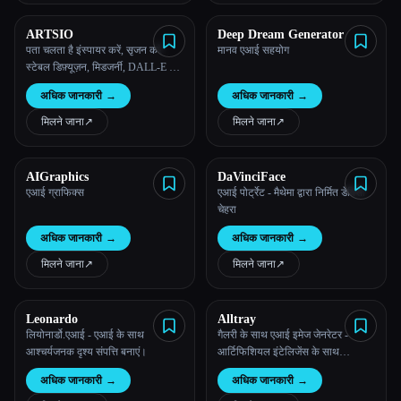
ARTSIO
Deep Dream Generator
पता चलता है इंस्पायर करें, सृजन करें
मानव एआई सहयोग
स्टेबल डिफ़्यूज़न, मिडजर्नी, DALL-E की
लाखों आर्ट इमेज खोजे और उनसे प्रेरणा
अधिक जानकारी
→
अधिक जानकारी
→
लें...
मिलने जाना
↗︎
मिलने जाना
↗︎
AIGraphics
DaVinciFace
एआई ग्राफिक्स
एआई पोर्ट्रेट - मैथेमा द्वारा निर्मित डेविंसी
चेहरा
अधिक जानकारी
→
अधिक जानकारी
→
मिलने जाना
↗︎
मिलने जाना
↗︎
Leonardo
Alltray
लियोनार्डो.एआई - एआई के साथ
गैलरी के साथ एआई इमेज जेनरेटर -
आश्चर्यजनक दृश्य संपत्ति बनाएं।
आर्टिफिशियल इंटेलिजेंस के साथ
अद्वितीय, कस्टम छवियां बनाएं और ब्राउज़
अधिक जानकारी
→
अधिक जानकारी
→
करें