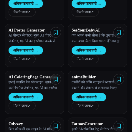
अधिक जानकारी
→
अधिक जानकारी
→
मिलने जाना
↗︎
मिलने जाना
↗︎
AI Poster Generator
SeeYourBabyAI
AI पोस्टर जेनरेटर! मुफ़्त AI पोस्टर
क्या आपने कभी सोचा है कि तुम्हारा होने
जेनरेटर, यह AI का इस्तेमाल करके संकेत
वाला बच्चा कैसा दिख सकता है? अब तुम्हेंं
भरे शब्दों से पोस्टर बनाता है
इसकी ज़रूरत नहीं है, तुम इसे देख सकते
अधिक जानकारी
→
अधिक जानकारी
→
हो!
मिलने जाना
↗︎
मिलने जाना
↗︎
AI ColoringPage Generator
animeBuilder
एआई कलरिंग पेज ऑनलाइन! मुफ़्त AI
तस्वीरों को एनीमे स्टाइल में आसानी से
कलरिंग पेज जेनरेटर, यह AI का इस्तेमाल
बदलने और टेक्स्ट से कलात्मक चित्र
करके प्रॉम्प्ट शब्दों से कलरिंग पेज बनाता
बनाने के लिए हमारे मुफ़्त ऑनलाइन टूल
अधिक जानकारी
→
अधिक जानकारी
→
है।
खोजें। अपनी रचनात्मकता को सहजता से
उजागर करो!
मिलने जाना
↗︎
मिलने जाना
↗︎
Odyssey
TattoosGenerator
बिना कोड की एक लाइन के AI मॉडल
हमारे AI-संचालित टैटू जेनरेटर से स्याही