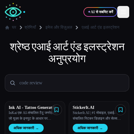
✦
AI से सबमिट करें
घर
श्रेणियाँ
इमेज और विज़ुअल
एआई आर्ट एंड इलस्ट्रेशन
श्रेष्ठ
✍️
एआई आर्ट एंड इलस्ट्रेशन
🎨
लेखक
डिज़ाइनर
अनुप्रयोग
💻
📈
डेवलपर्स
मार्केटर्स
🎓
🎬
विद्यार्थी
क्रिएटर्स
Ink AI - Tattoo Generator
StickerIt.AI
InKai एक AI-संचालित टैटू जनरेटर है,
StickerIt.AI | #1 मोबाइल, एआई-
ब्लॉग
जो यूज़र के इनपुट के आधार पर
संचालित स्टिकर डिज़ाइन और सेल्स
वैयक्तिकृत टैटू डिज़ाइन बनाता है।
सॉल्यूशन
अधिक जानकारी
→
अधिक जानकारी
→
टूल्स की तुलना करें