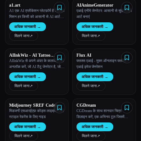
a1.art
AIAnimeGenerator
A1 एक AI एप्लीकेशन प्लेटफ़ॉर्म है जिसका
एआई एनीमे जेनरेटर: आसानी से सुंदर एनीमे
मिशन हर किसी को आसानी से AI आर्ट
आर्ट बनाएं
एप्लीकेशन बनाने में मदद करना है।
अधिक जानकारी
→
अधिक जानकारी
→
मिलने जाना
↗︎
मिलने जाना
↗︎
AIInkWiz - AI Tattoo
Flux AI
Generator
AIInkWiz से अपने अंदर के कलाकार को
फ़्लक्स एआई - मुफ़्त ऑनलाइन फ़्लक्स.1
अनलॉक करें, जो AI टैटू जेनरेटर है, जो
एआई इमेज जेनरेशन
तुम्हारे विचारों को शानदार स्याही की तरह
अधिक जानकारी
→
अधिक जानकारी
→
जीवंत करता है! अपनी अनोखी मास्टरपीस
बनाएं, कस्टमाइज़ करें और गर्व से पहनें।
मिलने जाना
↗︎
मिलने जाना
↗︎
Midjourney SREF Codes
CGDream
Library and Guide for Style
मिडजर्नी एसआरईएफ़ कोड्स लाइब्रेरी और
CGDream के साथ शानदार चित्र
Reference
स्टाइल रेफ़रेंस के लिए गाइड
डिज़ाइन करें, एक अभिनव टूल जिसमें
बेमिसाल नियंत्रण और रचनात्मकता के
अधिक जानकारी
→
अधिक जानकारी
→
लिए जनरेटिव AI के साथ 3D मॉडल
शामिल किए गए हैं।
मिलने जाना
↗︎
मिलने जाना
↗︎