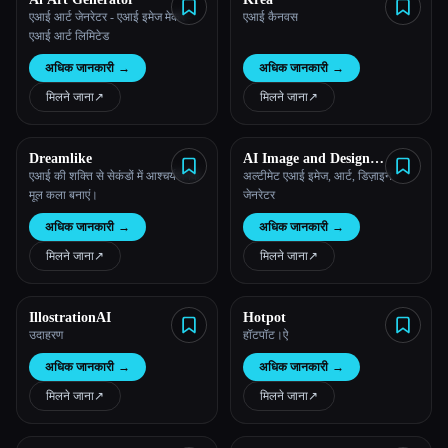
एआई आर्ट जेनरेटर - एआई इमेज मेकर -
एआई कैनवस
एआई आर्ट लिमिटेड
अधिक जानकारी
→
अधिक जानकारी
→
मिलने जाना
↗︎
मिलने जाना
↗︎
Dreamlike
AI Image and Design
Generator
एआई की शक्ति से सेकंडों में आश्चर्यजनक
अल्टीमेट एआई इमेज, आर्ट, डिज़ाइन
मूल कला बनाएं।
जेनरेटर
अधिक जानकारी
→
अधिक जानकारी
→
मिलने जाना
↗︎
मिलने जाना
↗︎
IllostrationAI
Hotpot
उदाहरण
हॉटपॉट।ऐ
अधिक जानकारी
→
अधिक जानकारी
→
मिलने जाना
↗︎
मिलने जाना
↗︎