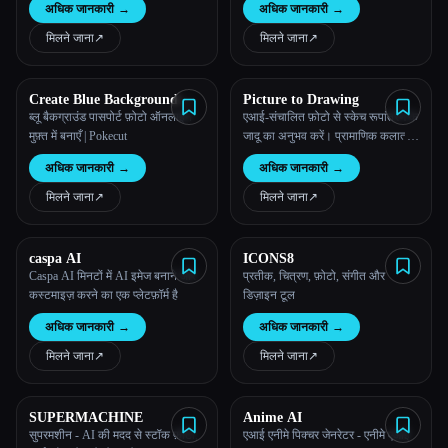
अधिक जानकारी
→
अधिक जानकारी
→
लिए पहला AI टूल
मिलने जाना
↗︎
मिलने जाना
↗︎
Create Blue Background
Picture to Drawing
Passport Photo with Pokecut
ब्लू बैकग्राउंड पासपोर्ट फ़ोटो ऑनलाइन
एआई-संचालित फ़ोटो से स्केच रूपांतरण के
मुफ़्त में बनाएँ | Pokecut
जादू का अनुभव करें। प्रामाणिक कलात्मक
शैलियों और अविश्वसनीय विवरण को
अधिक जानकारी
→
अधिक जानकारी
→
सुरक्षित रखकर किसी भी तस्वीर को
चित्रकारी में बदलें।
मिलने जाना
↗︎
मिलने जाना
↗︎
caspa AI
ICONS8
Caspa AI मिनटों में AI इमेज बनाने और
प्रतीक, चित्रण, फ़ोटो, संगीत और
कस्टमाइज़ करने का एक प्लेटफ़ॉर्म है
डिज़ाइन टूल
अधिक जानकारी
→
अधिक जानकारी
→
मिलने जाना
↗︎
मिलने जाना
↗︎
SUPERMACHINE
Anime AI
सुपरमशीन - AI की मदद से स्टॉक फ़ोटो,
एआई एनीमे पिक्चर जेनरेटर - एनीमे एआई