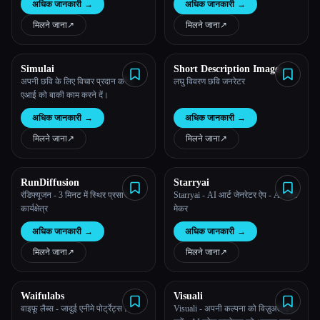
अधिक जानकारी
→
अधिक जानकारी
→
मिलने जाना
↗︎
मिलने जाना
↗︎
Simulai
Short Description Image
Generator
अपनी छवि के लिए विचार प्रदान करें।
लघु विवरण छवि जनरेटर
एआई को बाकी काम करने दें।
अधिक जानकारी
→
अधिक जानकारी
→
मिलने जाना
↗︎
मिलने जाना
↗︎
RunDiffusion
Starryai
रंडिफ्यूजन - 3 मिनट में स्थिर प्रसार
Starryai - AI आर्ट जेनरेटर ऐप - AI आर्ट
कार्यक्षेत्र
मेकर
अधिक जानकारी
→
अधिक जानकारी
→
मिलने जाना
↗︎
मिलने जाना
↗︎
Waifulabs
Visuali
वाइफ़ू लैब्स - जादुई एनीमे पोर्ट्रेट्स।
Visuali - अपनी कल्पना को विज़ुअलाइज़