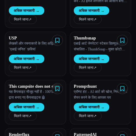
करें - AI इमेज जनरेशन को आसान बनाया
गया
अधिक जानकारी
→
अधिक जानकारी
→
मिलने जाना
↗︎
मिलने जाना
↗︎
USP
Thumbsnap
लेखकों और रचनाकारों के लिए अद्वितीय
एआई आर्ट जेनरेटर! स्टेबल डिफ़्यूज़न द्वारा
`एआई जनित` छवियां
संचालित - ThumbSnap - मुफ़्त फ़ोटो
और वीडियो होस्टिंग
अधिक जानकारी
→
अधिक जानकारी
→
मिलने जाना
↗︎
मिलने जाना
↗︎
This campsite does not exist
Prompthunt
यह कैंपसाइट मौजूद नहीं है - 100% AI
प्रॉम्प्ट हंट - AI आर्ट की खोज, निर्माण और
द्वारा बनाए गए कैंपसाइट्स 🤖
शेयर करने के लिए आपका घर
अधिक जानकारी
→
अधिक जानकारी
→
मिलने जाना
↗︎
मिलने जाना
↗︎
Renderflux
PatternedAI