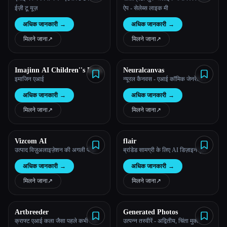
ईज़ी टू यूज़
ऐप - सेलेब्स लाइक मी
अधिक जानकारी
→
अधिक जानकारी
→
मिलने जाना
↗︎
मिलने जाना
↗︎
Imajinn AI Children''s Book
Neuralcanvas
इमाजिन एआई
न्यूरल कैनवस - एआई कॉमिक जेनरेटर।
अधिक जानकारी
→
अधिक जानकारी
→
मिलने जाना
↗︎
मिलने जाना
↗︎
Vizcom AI
flair
उत्पाद विज़ुअलाइज़ेशन की अगली पीढ़ी
ब्रांडेड सामग्री के लिए AI डिज़ाइन टूल
अधिक जानकारी
→
अधिक जानकारी
→
मिलने जाना
↗︎
मिलने जाना
↗︎
Artbreeder
Generated Photos
क्राफ्ट एआई कला जैसा पहले कभी नहीं
उत्पन्न तस्वीरें - अद्वितीय, चिंता मुक्त