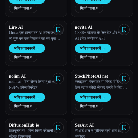
मिलने जाना
↗︎
मिलने जाना
↗︎
Liro AI
novita AI
Liro.ai एक ऑनलाइन AI इमेज जनरेटर है
10000+ मॉडल्स के लिए तेज़ और सस्ता
जो तुम्हेंं बस एक क्लिक में वह सब कुछ
AI इमेज जनरेशन API
बनाने में मदद करता है जिसकी तुम कल्पना
अधिक जानकारी
→
अधिक जानकारी
→
कर सकते हो।
मिलने जाना
↗︎
मिलने जाना
↗︎
nolim AI
StockPhotoAI net
nolim.ai - बिना सेंसर किया हुआ AI
स्लाइडशो, वेबसाइट या प्रिंट मीडिया के
NSFW इमेज जेनरेटर
लिए स्टॉक फ़ोटो जेनरेट करने के लिए AI
का इस्तेमाल करें।
अधिक जानकारी
→
अधिक जानकारी
→
मिलने जाना
↗︎
मिलने जाना
↗︎
DiffusionHub io
SeaArt AI
डिफ़्यूज़न हब - बिना किसी परेशानी के
सीआर्ट अल-ए प्रीमियर फ्री अल आर्ट
स्टेबल डिफ़्यूज़न!
जेनरेटर