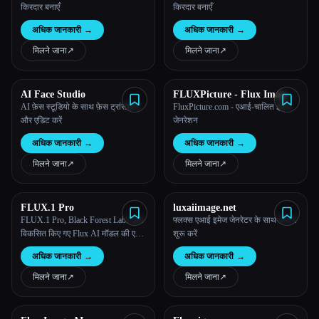
किरदार बनाएँ
किरदार बनाएँ
अधिक जानकारी
→
अधिक जानकारी
→
मिलने जाना
↗︎
मिलने जाना
↗︎
AI Face Studio
FLUXPicture - Flux Image
Genration
AI फ़ेस स्टूडियो के साथ फ़ेस ट्रांसफ़ॉर्म
FluxPicture.com - एआई-चालित इमेज
और एडिट करें
जेनरेशन
अधिक जानकारी
→
अधिक जानकारी
→
मिलने जाना
↗︎
मिलने जाना
↗︎
FLUX.1 Pro
luxaiimage.net
FLUX.1 Pro, Black Forest Labs द्वारा
फ्लक्स एआई इमेज जेनरेटर के साथ बनाना
विकसित किए गए Flux AI मॉडल की एक
शुरू करें
शानदार श्रृंखला का प्रतिनिधित्व करता
अधिक जानकारी
→
अधिक जानकारी
→
है। मुफ्त में ऑनलाइन FLUX AI इमेज
जेनरेटर का उपयोग करके टेक्स्ट डालकर
मिलने जाना
↗︎
मिलने जाना
↗︎
आसानी से सुंदर चित्र बनाएं।