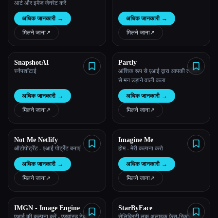
आर्ट और इमेज जेनरेट करें
अधिक जानकारी
→
अधिक जानकारी
→
मिलने जाना
↗︎
मिलने जाना
↗︎
SnapshotAI
Partly
स्नैपशॉटाई
आंशिक रूप से एआई द्वारा आपकी तस्वीरों
से मन उड़ाने वाली कला
Esc
अधिक जानकारी
→
अधिक जानकारी
→
मिलने जाना
↗︎
मिलने जाना
↗︎
Not Me Netlify
Imagine Me
ऑटोपोर्ट्रेट - एआई पोर्ट्रेट बनाएं
होम - मेरी कल्पना करो
अधिक जानकारी
→
अधिक जानकारी
→
मिलने जाना
↗︎
मिलने जाना
↗︎
IMGN - Image Engine
StarByFace
एआई की कल्पना करें - एडवांस्ड टेक मेड
सेलिब्रिटी लुक अलाइक फेस-रिकग्निशन