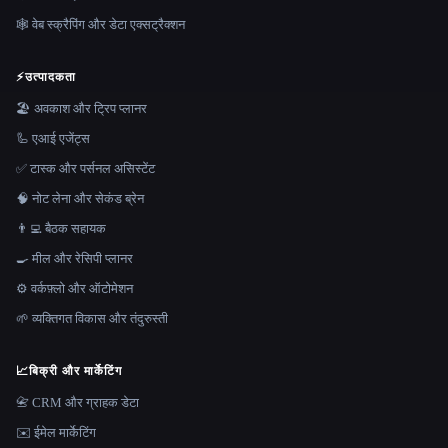
🕸️ वेब स्क्रैपिंग और डेटा एक्सट्रैक्शन
⚡
उत्पादकता
🏖 अवकाश और ट्रिप प्लानर
🦾 एआई एजेंट्स
✅ टास्क और पर्सनल असिस्टेंट
🧠 नोट लेना और सेकंड ब्रेन
👨‍💻 बैठक सहायक
🍳 मील और रेसिपी प्लानर
⚙️ वर्कफ़्लो और ऑटोमेशन
🌱 व्यक्तिगत विकास और तंदुरुस्ती
📈
बिक्री और मार्केटिंग
📇 CRM और ग्राहक डेटा
✉️ ईमेल मार्केटिंग