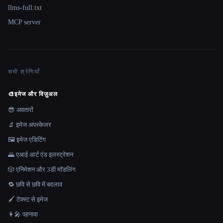
llms-full.txt
MCP server
सभी श्रेणियाँ
🎨
इमेज और विज़ुअल
😎 अवतारों
🔬 इमेज अपस्केलर
🖼️ इमेज एडिटिंग
🌄 एआई आर्ट एंड इलस्ट्रेशन
🎲 एनिमेशन और 3डी मॉडलिंग
🔁 छवि से छवि में बदलाव
🖌️ टेक्स्ट से इमेज
👩‍🎤 पहनावा