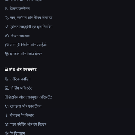
📝 टेक्स्ट जनरेशन
🏷️ नाम, स्लोगन और नेमिंग जेनरेटर
💡 प्रॉम्प्ट लाइब्रेरी एंड इंजीनियरिंग
✍️ लेखन सहायक
📠 सामग्री निर्माण और एसईओ
📚 होमवर्क और निबंध हेल्पर
💻
कोड और डेवलपमेंट
🦾 एजेंटिक कोडिंग
💻 कोडिंग असिस्टेंट
🗄️ डेटाबेस और एसक्यूएल असिस्टेंट
🔌 प्लगइन्स और एक्सटेंशन
📱 मोबाइल ऐप बिल्डर
🛠️ वाइब कोडिंग और ऐप बिल्डर
🕸 वेब डिजाइन