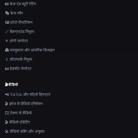
📸 फ़ेस एंड ब्यूटी रेटिंग
🎭 फ़ेस स्वैप
🖼️ फ़ोटो रीस्टोरेशन
🪄 बैकग्राउंड रिमूवर
⚜️ लोगो जनरेटर
🏯 वास्तुकला और आंतरिक डिजाइन
💧 वॉटरमार्क रिमूवर
🪪 हेडशॉट जेनरेटर
🎬
वीडियो
📲 TikTok और शॉर्ट्स क्रिएटर
🎬 इमेज से वीडियो एनिमेशन
🎞️ टेक्स्ट से वीडियो
🎬 वीडियो एडिटिंग
🎤 वीडियो डबिंग और अनुवाद