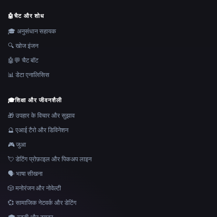
🤖
चैट और शोध
🎓 अनुसंधान सहायक
🔍 खोज इंजन
🤖💬 चैट बॉट
📊 डेटा एनालिसिस
🎓
शिक्षा और जीवनशैली
🎁 उपहार के विचार और सुझाव
🔮 एआई टैरो और डिविनेशन
🎮 जुआ
💘 डेटिंग प्रोफ़ाइल और पिकअप लाइन
🗣️ भाषा सीखना
🎲 मनोरंजन और नोवेल्टी
💞 सामाजिक नेटवर्क और डेटिंग