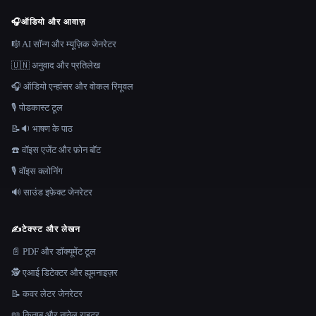
🎧
ऑडियो और आवाज़
🎼 AI सॉन्ग और म्यूज़िक जेनरेटर
🇺🇳 अनुवाद और प्रतिलेख
🎧 ऑडियो एन्हांसर और वोकल रिमूवल
🎙️ पोडकास्ट टूल
📝🔉 भाषण के पाठ
☎️ वॉइस एजेंट और फ़ोन बॉट
🎙️ वॉइस क्लोनिंग
🔊 साउंड इफ़ेक्ट जेनरेटर
✍️
टेक्स्ट और लेखन
📄 PDF और डॉक्यूमेंट टूल
🕵️ एआई डिटेक्टर और ह्यूमनाइज़र
📝 कवर लेटर जेनरेटर
📖 किताब और नावेल राइटर