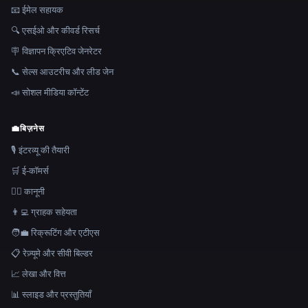
📧 ईमेल सहायक
🔍 एसईओ और कीवर्ड रिसर्च
🪧 विज्ञापन क्रिएटिव जेनरेटर
📞 सेल्स आउटरीच और लीड जेन
📣 सोशल मीडिया कॉन्टेंट
💼
बिज़नेस
🎙️ इंटरव्यू की तैयारी
🛒 ई-कॉमर्स
👩‍⚖️ कानूनी
👨‍💻 ग्राहक सहेयता
🧑‍💼 रिक्रूटिंग और एटीएस
📋 रेज़्यूमे और सीवी बिल्डर
📈 लेखा और वित्त
📊 स्लाइड और प्रस्तुतियाँ