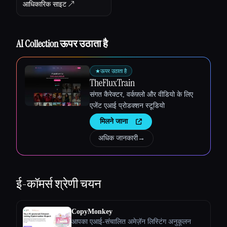
आधिकारिक साइट ↗︎
AI Collection ऊपर उठाता है
★
ऊपर उठाता है
TheFluxTrain
Esc
संगत कैरेक्टर, वर्कफ़्लो और वीडियो के लिए
एजेंट एआई प्रोडक्शन स्टूडियो
मिलने जाना
अधिक जानकारी
→
ई-कॉमर्स
श्रेणी चयन
CopyMonkey
आपका एआई-संचालित अमेज़ॅन लिस्टिंग अनुकूलन