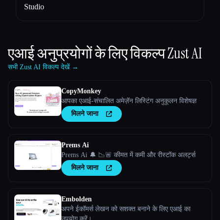
Studio
एआई अनुप्रयोगों के लिए विकल्प
Zust AI
सभी Zust AI विकल्प देखें →
CopyMonkey
आपका एआई-संचालित अमेज़ॅन लिस्टिंग अनुकूलन विशेषज्ञ
मिलने जाना
Prems Ai
Prems Ai 🔔 📉🚨 कीमत में कमी और रीस्टॉक अलर्ट्स
मिलने जाना
Embolden
अपने ईकॉमर्स लेखन को सशक्त बनाने के लिए एआई का
उपयोग करें।