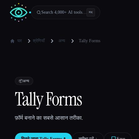
Search 4,000+ AI tools…
⌘
K
घर
श्रेणियाँ
अन्य
Tally Forms
📦
अन्य
Tally Forms
फ़ॉर्म बनाने का सबसे आसान तरीका.
मिलने जाना
Tally Forms
↗︎
समीक्षा पढ़ें ↓︎
Save