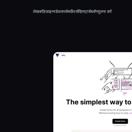
लेखक
डिज़ाइनर
डेवलपर्स
मार्केटर्स
क्रिएटर्स
ब्लॉग
तुलना करें