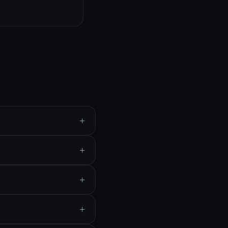
+
+
+
+