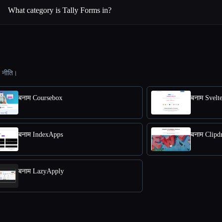
What category is Tally Forms in?
ट नीति।
बनाम Coursebox
बनाम Svelt
बनाम IndexApps
बनाम Clipd
बनाम LazyApply