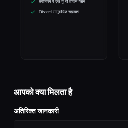
फ़्रीमियम पे-एज़-यू-गो टोकन प्लान
Discord सामुदायिक सहायता
आपको क्या मिलता है
अतिरिक्त जानकारी