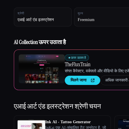
श्रेणी
मूल्य
एआई आर्ट एंड इलस्ट्रेशन
Freemium
Esc
AI Collection ऊपर उठाता है
★
ऊपर उठाता है
TheFluxTrain
संगत कैरेक्टर, वर्कफ़्लो और वीडियो के लिए ए
मिलने जाना
अधिक जानकारी
एआई आर्ट एंड इलस्ट्रेशन
श्रेणी चयन
Ink AI - Tattoo Generator
InKai एक AI-संचालित टैटू जनरेटर है, जो