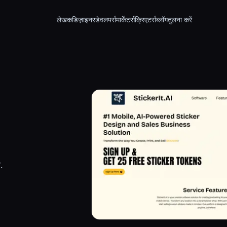
लेखक
डिज़ाइनर
डेवलपर्स
मार्केटर्स
क्रिएटर्स
ब्लॉग
तुलना करें
.