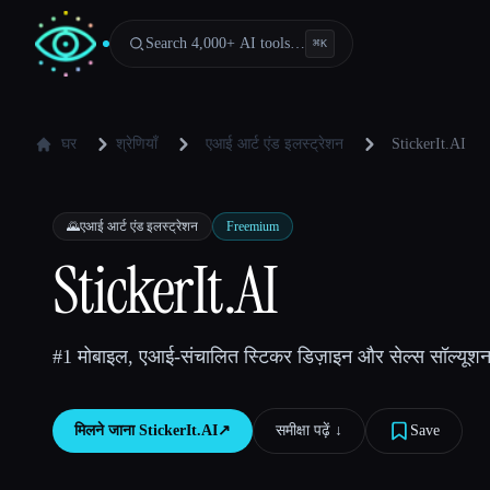
Search 4,000+ AI tools…
⌘
K
घर
श्रेणियाँ
एआई आर्ट एंड इलस्ट्रेशन
StickerIt.AI
🌄
एआई आर्ट एंड इलस्ट्रेशन
Freemium
StickerIt.AI
#1 मोबाइल, एआई-संचालित स्टिकर डिज़ाइन और सेल्स सॉल्यूशन
मिलने जाना
StickerIt.AI
↗︎
समीक्षा पढ़ें ↓︎
Save