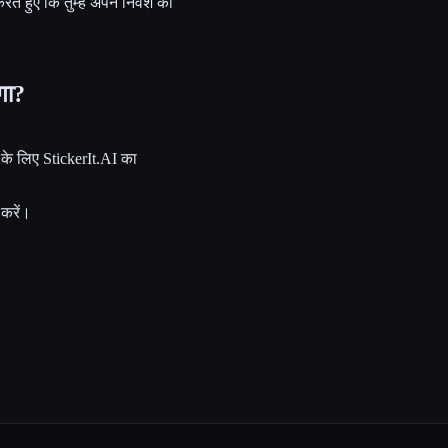
ते हुए कि तुम्हेंं अपने निवेश का
गा?
के लिए StickerIt.AI का
 करें।