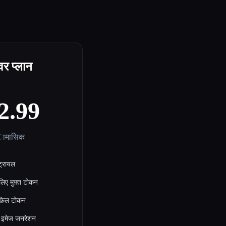
वर प्लान
2.99
 ामासिक
 ट्रायल
लिए मुफ़्त टोकन
फ़िल टोकन
 इमेज जनरेशन