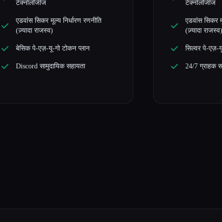
टेक्नोलॉजीज
टेक्नोलॉजीज
एडवांस सिकर मूल्य निर्धारण रणनीति
एडवांस सिकर मू
(ज़्यादा राजस्व)
(ज़्यादा राजस्व
बेसिक पे-एज़-यू-गो टोकन प्लान
सिल्वर पे-एज़-
Discord सामुदायिक सहायता
24/7 ग्राहक 