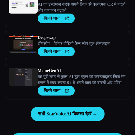
AI का इस्तेमाल करके अपने लिंक को कलात्मक QR में बदलो
और कन्वर्ज़न बढ़ाओ
मिलने जाना
Deepswap
डीपस्वैप - पेशेवर वीडियो फ़ेस स्वैप टूल ऑनलाइन
मिलने जाना
MemeGenAI
यह पूरी तरह से मुफ़्त AI टूल यूज़र को कस्टमाइज़्ड जिफ़ मेम
बनाने में मदद करता है। वे अपने काम को दोस्तों और परिवारों
के साथ शेयर कर सकते हैं और प्राप्तकर्ता इस मीम के साथ
मिलने जाना
बातचीत करके एक नया रीमिक्स मेम बना सकते हैं।
सभी StarVoiceAi विकल्प देखें →