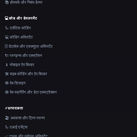
📚 होमवर्क और निबंध हेल्पर
💻
कोड और डेवलपमेंट
🦾 एजेंटिक कोडिंग
💻 कोडिंग असिस्टेंट
🗄️ डेटाबेस और एसक्यूएल असिस्टेंट
🔌 प्लगइन्स और एक्सटेंशन
📱 मोबाइल ऐप बिल्डर
🛠️ वाइब कोडिंग और ऐप बिल्डर
🕸 वेब डिजाइन
🕸️ वेब स्क्रैपिंग और डेटा एक्सट्रैक्शन
⚡
उत्पादकता
🏖 अवकाश और ट्रिप प्लानर
🦾 एआई एजेंट्स
✅ टास्क और पर्सनल असिस्टेंट