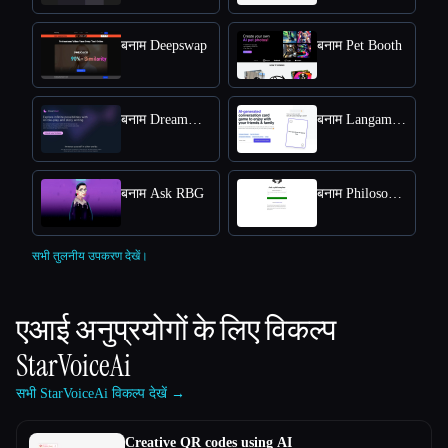
बनाम Deepswap
बनाम Pet Booth
बनाम DreamGen: AI role-playing and strory-writing
बनाम Langame card game
बनाम Ask RBG
बनाम Philosophy
सभी तुलनीय उपकरण देखें।
एआई अनुप्रयोगों के लिए विकल्प
StarVoiceAi
सभी StarVoiceAi विकल्प देखें →
Creative QR codes using AI