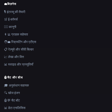
💼
बिज़नेस
🎙️ इंटरव्यू की तैयारी
🛒 ई-कॉमर्स
👩‍⚖️ कानूनी
👨‍💻 ग्राहक सहेयता
🧑‍💼 रिक्रूटिंग और एटीएस
📋 रेज़्यूमे और सीवी बिल्डर
📈 लेखा और वित्त
📊 स्लाइड और प्रस्तुतियाँ
🤖
चैट और शोध
🎓 अनुसंधान सहायक
🔍 खोज इंजन
🤖💬 चैट बॉट
📊 डेटा एनालिसिस