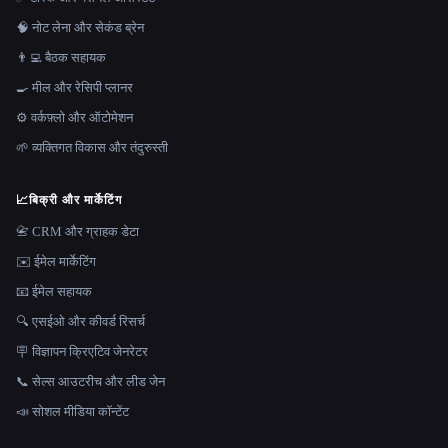
🧠 नोट लेना और सेकंड ब्रेन
👨‍💻 बैठक सहायक
🍳 मील और रेसिपी प्लानर
⚙️ वर्कफ़्लो और ऑटोमेशन
🌱 व्यक्तिगत विकास और तंदुरुस्ती
📈
बिक्री और मार्केटिंग
📇 CRM और ग्राहक डेटा
✉️ ईमेल मार्केटिंग
📧 ईमेल सहायक
🔍 एसईओ और कीवर्ड रिसर्च
🪧 विज्ञापन क्रिएटिव जेनरेटर
📞 सेल्स आउटरीच और लीड जेन
📣 सोशल मीडिया कॉन्टेंट