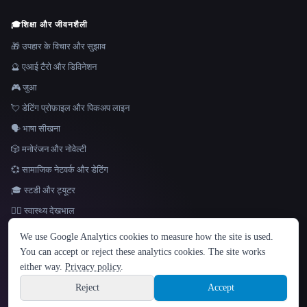
🎓
शिक्षा और जीवनशैली
🎁 उपहार के विचार और सुझाव
🔮 एआई टैरो और डिविनेशन
🎮 जुआ
💘 डेटिंग प्रोफ़ाइल और पिकअप लाइन
🗣️ भाषा सीखना
🎲 मनोरंजन और नोवेल्टी
💞 सामाजिक नेटवर्क और डेटिंग
🎓 स्टडी और ट्यूटर
👩‍⚕️ स्वास्थ्य देखभाल
भाषा
We use Google Analytics cookies to measure how the site is used.
English
español
Français
Русский
简体中文
You can accept or reject these analytics cookies. The site works
Hindi
either way.
Privacy policy
.
© 2026 That AI Collection. सर्वाधिकार सुरक्षित।
·
सेवा की शर्तें
·
गोपनीयता नीति
·
·
Site information
Built with Metatron ★
Reject
Accept
build de3d624c
Sign up