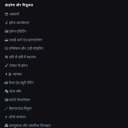
🎨
इमेज और विज़ुअल
😎 अवतारों
🔬 इमेज अपस्केलर
🖼️ इमेज एडिटिंग
🌄 एआई आर्ट एंड इलस्ट्रेशन
🎲 एनिमेशन और 3डी मॉडलिंग
🔁 छवि से छवि में बदलाव
🖌️ टेक्स्ट से इमेज
👩‍🎤 पहनावा
📸 फ़ेस एंड ब्यूटी रेटिंग
🎭 फ़ेस स्वैप
🖼️ फ़ोटो रीस्टोरेशन
🪄 बैकग्राउंड रिमूवर
⚜️ लोगो जनरेटर
🏯 वास्तुकला और आंतरिक डिजाइन