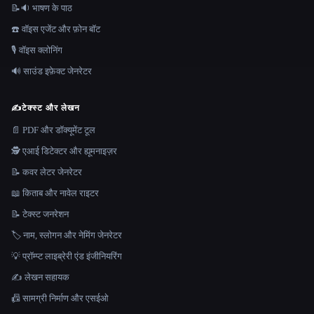
📝🔉 भाषण के पाठ
☎️ वॉइस एजेंट और फ़ोन बॉट
🎙️ वॉइस क्लोनिंग
🔊 साउंड इफ़ेक्ट जेनरेटर
✍️
टेक्स्ट और लेखन
📄 PDF और डॉक्यूमेंट टूल
🕵️ एआई डिटेक्टर और ह्यूमनाइज़र
📝 कवर लेटर जेनरेटर
📖 किताब और नावेल राइटर
📝 टेक्स्ट जनरेशन
🏷️ नाम, स्लोगन और नेमिंग जेनरेटर
💡 प्रॉम्प्ट लाइब्रेरी एंड इंजीनियरिंग
✍️ लेखन सहायक
📠 सामग्री निर्माण और एसईओ