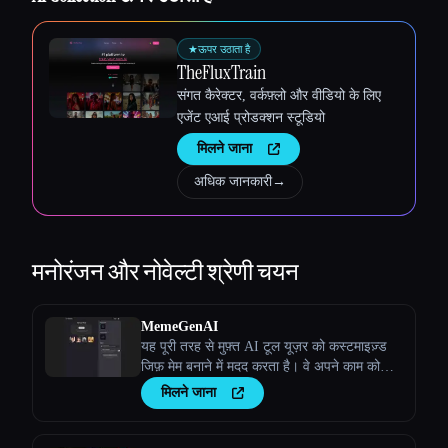
Esc
★
ऊपर उठाता है
TheFluxTrain
संगत कैरेक्टर, वर्कफ़्लो और वीडियो के लिए
एजेंट एआई प्रोडक्शन स्टूडियो
मिलने जाना
अधिक जानकारी
→
मनोरंजन और नोवेल्टी
श्रेणी चयन
MemeGenAI
यह पूरी तरह से मुफ़्त AI टूल यूज़र को कस्टमाइज़्ड
जिफ़ मेम बनाने में मदद करता है। वे अपने काम को
दोस्तों और परिवारों के साथ शेयर कर सकते हैं और
मिलने जाना
प्राप्तकर्ता इस मीम के साथ बातचीत करके एक नया
रीमिक्स मेम बना सकते हैं।