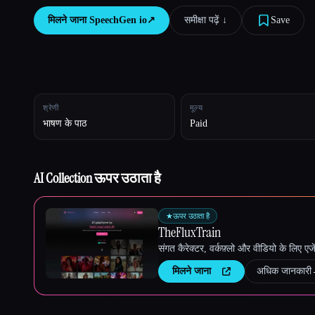
मिलने जाना
SpeechGen io
↗︎
समीक्षा पढ़ें ↓︎
Save
Esc
श्रेणी
मूल्य
भाषण के पाठ
Paid
AI Collection ऊपर उठाता है
★
ऊपर उठाता है
TheFluxTrain
संगत कैरेक्टर, वर्कफ़्लो और वीडियो के लिए ए
मिलने जाना
अधिक जानकारी