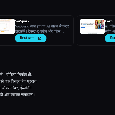
VoiSpark
Lovo
VoiSpark: ऑल इन वन AI वॉइस जेनरेटर
AI वॉइस
प्लेटफ़ॉर्म | टेक्स्ट-टू-स्पीच और वॉइस
स्पीच औ
क्लोनिंग
मिलने जाना
मिल
ं। वीडियो निर्माताओं,
की एक विस्तृत रेंज प्रदान
। वॉयसओवर, ई-लर्निंग
ुमुखी और व्यापक समाधान।