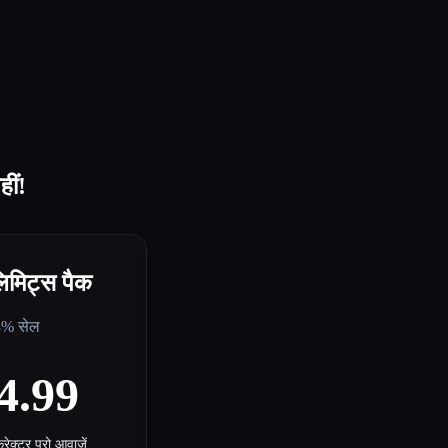
ीं!
िमिट्स पैक
8% सेल
4.99
ेक्टर प्रो आवाज़ें