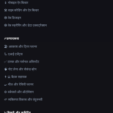
📱 मोबाइल ऐप बिल्डर
🛠️ वाइब कोडिंग और ऐप बिल्डर
🕸 वेब डिजाइन
🕸️ वेब स्क्रैपिंग और डेटा एक्सट्रैक्शन
⚡
उत्पादकता
🏖 अवकाश और ट्रिप प्लानर
🦾 एआई एजेंट्स
✅ टास्क और पर्सनल असिस्टेंट
🧠 नोट लेना और सेकंड ब्रेन
👨‍💻 बैठक सहायक
🍳 मील और रेसिपी प्लानर
⚙️ वर्कफ़्लो और ऑटोमेशन
🌱 व्यक्तिगत विकास और तंदुरुस्ती
📈
बिक्री और मार्केटिंग