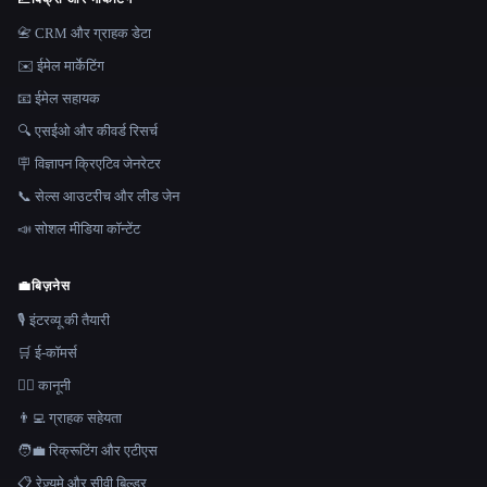
📇 CRM और ग्राहक डेटा
✉️ ईमेल मार्केटिंग
📧 ईमेल सहायक
🔍 एसईओ और कीवर्ड रिसर्च
🪧 विज्ञापन क्रिएटिव जेनरेटर
📞 सेल्स आउटरीच और लीड जेन
📣 सोशल मीडिया कॉन्टेंट
💼
बिज़नेस
🎙️ इंटरव्यू की तैयारी
🛒 ई-कॉमर्स
👩‍⚖️ कानूनी
👨‍💻 ग्राहक सहेयता
🧑‍💼 रिक्रूटिंग और एटीएस
📋 रेज़्यूमे और सीवी बिल्डर