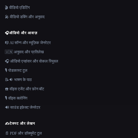
🎬 वीडियो एडिटिंग
🎤 वीडियो डबिंग और अनुवाद
🎧
ऑडियो और आवाज़
🎼 AI सॉन्ग और म्यूज़िक जेनरेटर
🇺🇳 अनुवाद और प्रतिलेख
🎧 ऑडियो एन्हांसर और वोकल रिमूवल
🎙️ पोडकास्ट टूल
📝🔉 भाषण के पाठ
☎️ वॉइस एजेंट और फ़ोन बॉट
🎙️ वॉइस क्लोनिंग
🔊 साउंड इफ़ेक्ट जेनरेटर
✍️
टेक्स्ट और लेखन
📄 PDF और डॉक्यूमेंट टूल