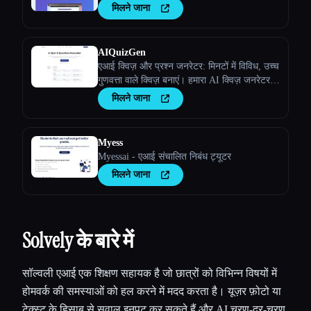
मिलने जाना
AIQuizGen
एआई क्विज़ और प्रश्न जनरेटर: मिनटों में विविध, उच्च
गुणवत्ता वाले क्विज़ बनाएं। हमारा AI क्विज़ जनरेटर
तुम्हारे परिणामों को बेहतर बनाने के लिए लगातार,
मिलने जाना
वैयक्तिकृत और त्रुटि-मुक्त आकलन सुनिश्चित करता
है।
Myess
Myessai - एआई संचालित निबंध ट्यूटर
मिलने जाना
Solvely के बारे में
सॉल्वली एआई एक शिक्षण सहायक है जो छात्रों को विभिन्न विषयों में
होमवर्क की समस्याओं को हल करने में मदद करता है। यूज़र फ़ोटो या
टेक्स्ट के हिसाब से सवाल इनपुट कर सकते हैं और AI चरण-दर-चरण