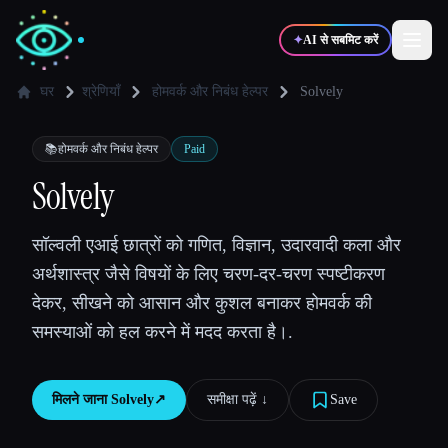
✦
AI से सबमिट करें
घर
श्रेणियाँ
होमवर्क और निबंध हेल्पर
Solvely
✍️
🎨
लेखक
डिज़ाइनर
📚
होमवर्क और निबंध हेल्पर
Paid
Solvely
💻
📈
डेवलपर्स
मार्केटर्स
सॉल्वली एआई छात्रों को गणित, विज्ञान, उदारवादी कला और
अर्थशास्त्र जैसे विषयों के लिए चरण-दर-चरण स्पष्टीकरण
🎓
🎬
विद्यार्थी
क्रिएटर्स
देकर, सीखने को आसान और कुशल बनाकर होमवर्क की
समस्याओं को हल करने में मदद करता है।.
ब्लॉग
मिलने जाना
Solvely
↗︎
समीक्षा पढ़ें ↓︎
Save
टूल्स की तुलना करें