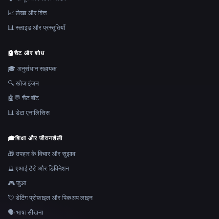
📈 लेखा और वित्त
📊 स्लाइड और प्रस्तुतियाँ
🤖
चैट और शोध
🎓 अनुसंधान सहायक
🔍 खोज इंजन
🤖💬 चैट बॉट
📊 डेटा एनालिसिस
🎓
शिक्षा और जीवनशैली
🎁 उपहार के विचार और सुझाव
🔮 एआई टैरो और डिविनेशन
🎮 जुआ
💘 डेटिंग प्रोफ़ाइल और पिकअप लाइन
🗣️ भाषा सीखना