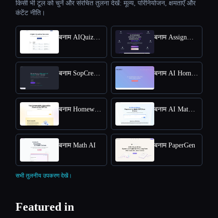
किसी भी टूल को चुनें और संरचित तुलना देखें: मूल्य, परिनियोजन, क्षमताएँ और
कंटेंट नीति।
बनाम AIQuizGen
बनाम AssignmentGPT AI
बनाम SopCreator
बनाम AI Homework Helper - Apex Vision AI
बनाम Homeworkify.im : Master Homework with GPT-4o
बनाम AI Math Solver Powered by Math GPT Free Online
बनाम Math AI
बनाम PaperGen
सभी तुलनीय उपकरण देखें।
Featured in