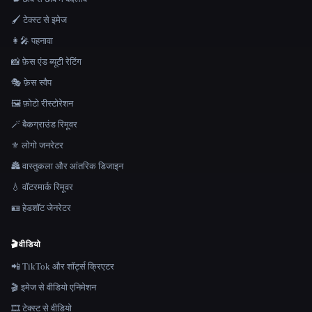
🖌️ टेक्स्ट से इमेज
👩‍🎤 पहनावा
📸 फ़ेस एंड ब्यूटी रेटिंग
🎭 फ़ेस स्वैप
🖼️ फ़ोटो रीस्टोरेशन
🪄 बैकग्राउंड रिमूवर
⚜️ लोगो जनरेटर
🏯 वास्तुकला और आंतरिक डिजाइन
💧 वॉटरमार्क रिमूवर
🪪 हेडशॉट जेनरेटर
🎬
वीडियो
📲 TikTok और शॉर्ट्स क्रिएटर
🎬 इमेज से वीडियो एनिमेशन
🎞️ टेक्स्ट से वीडियो