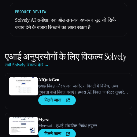
PRODUCT REVIEW
Solvely AI समीक्षा: एक ऑल-इन-वन अध्ययन सूट जो सिर्फ
जवाब देने के बजाय सिखाने का लक्ष्य रखता है
एआई अनुप्रयोगों के लिए विकल्प
Solvely
सभी Solvely विकल्प देखें →
AIQuizGen
एआई क्विज़ और प्रश्न जनरेटर: मिनटों में विविध, उच्च
गुणवत्ता वाले क्विज़ बनाएं। हमारा AI क्विज़ जनरेटर तुम्हारे
परिणामों को बेहतर बनाने के लिए लगातार, वैयक्तिकृत और
मिलने जाना
त्रुटि-मुक्त आकलन सुनिश्चित करता है।
Myess
Myessai - एआई संचालित निबंध ट्यूटर
मिलने जाना