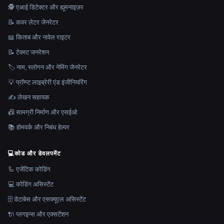
🕵️ एआई डिटेक्टर और ह्यूमनाइज़र
📝 कवर लेटर जेनरेटर
📖 किताब और नावेल राइटर
📝 टेक्स्ट जनरेशन
🏷️ नाम, स्लोगन और नेमिंग जेनरेटर
💡 प्रॉम्प्ट लाइब्रेरी एंड इंजीनियरिंग
✍️ लेखन सहायक
📠 सामग्री निर्माण और एसईओ
📚 होमवर्क और निबंध हेल्पर
💻
कोड और डेवलपमेंट
🦾 एजेंटिक कोडिंग
💻 कोडिंग असिस्टेंट
🗄️ डेटाबेस और एसक्यूएल असिस्टेंट
🔌 प्लगइन्स और एक्सटेंशन