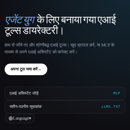
एजेंट युग
के लिए बनाया गया एआई
That AI Collection
टूल्स डायरेक्टरी।
हाथ से जाँचे गए और श्रेणीबद्ध एआई टूल्स। खुद ब्राउज़ करें, या MCP के
माध्यम से अपने एआई असिस्टेंट को कनेक्ट करें।
अपना टूल जमा करें
→
एआई असिस्टेंट जोड़ें
MCP
मशीन-पठनीय सूचकांक
LLMS.TXT
Language
▾