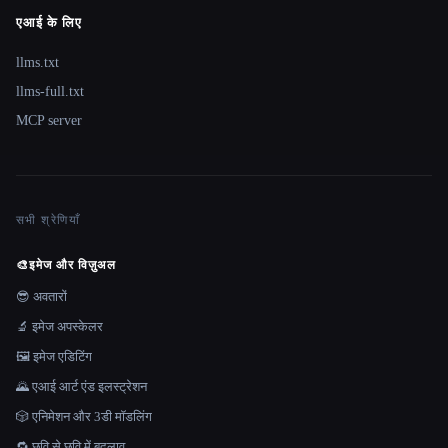
एआई के लिए
llms.txt
llms-full.txt
MCP server
सभी श्रेणियाँ
🎨
इमेज और विज़ुअल
😎 अवतारों
🔬 इमेज अपस्केलर
🖼️ इमेज एडिटिंग
🌄 एआई आर्ट एंड इलस्ट्रेशन
🎲 एनिमेशन और 3डी मॉडलिंग
🔁 छवि से छवि में बदलाव