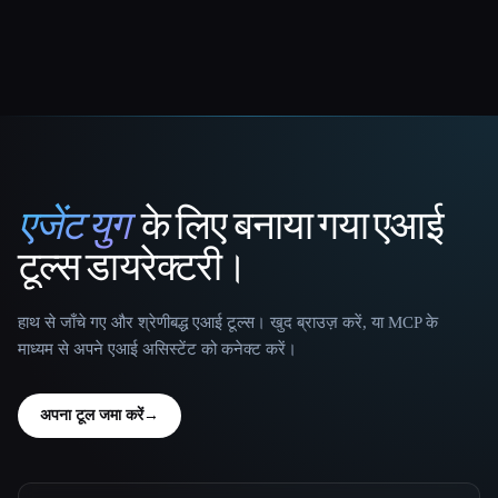
एजेंट युग
के लिए बनाया गया एआई
That AI Collection
टूल्स डायरेक्टरी।
हाथ से जाँचे गए और श्रेणीबद्ध एआई टूल्स। खुद ब्राउज़ करें, या MCP के
माध्यम से अपने एआई असिस्टेंट को कनेक्ट करें।
अपना टूल जमा करें
→