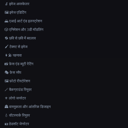
🔬 इमेज अपस्केलर
🖼️ इमेज एडिटिंग
🌄 एआई आर्ट एंड इलस्ट्रेशन
🎲 एनिमेशन और 3डी मॉडलिंग
🔁 छवि से छवि में बदलाव
🖌️ टेक्स्ट से इमेज
👩‍🎤 पहनावा
📸 फ़ेस एंड ब्यूटी रेटिंग
🎭 फ़ेस स्वैप
🖼️ फ़ोटो रीस्टोरेशन
🪄 बैकग्राउंड रिमूवर
⚜️ लोगो जनरेटर
🏯 वास्तुकला और आंतरिक डिजाइन
💧 वॉटरमार्क रिमूवर
🪪 हेडशॉट जेनरेटर