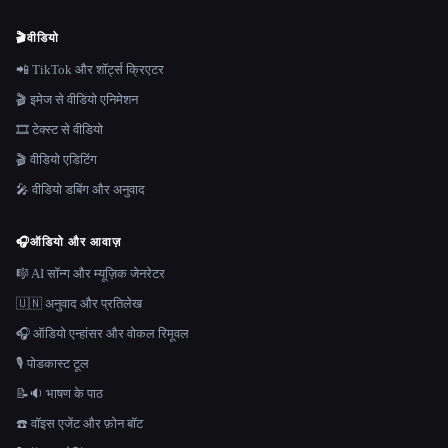
🎬
वीडियो
📲 TikTok और शॉर्ट्स क्रिएटर
🎬 इमेज से वीडियो एनिमेशन
🎞️ टेक्स्ट से वीडियो
🎬 वीडियो एडिटिंग
🎤 वीडियो डबिंग और अनुवाद
🎧
ऑडियो और आवाज़
🎼 AI सॉन्ग और म्यूज़िक जेनरेटर
🇺🇳 अनुवाद और प्रतिलेख
🎧 ऑडियो एन्हांसर और वोकल रिमूवल
🎙️ पोडकास्ट टूल
📝🔉 भाषण के पाठ
☎️ वॉइस एजेंट और फ़ोन बॉट