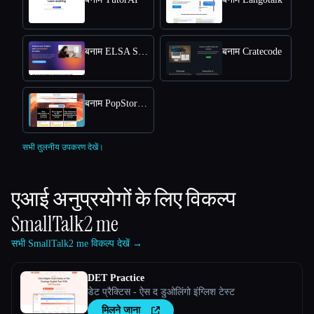
बनाम ELSA SPEECH ANALYZER
बनाम Cratecode
बनाम PopStory!!
सभी तुलनीय उपकरण देखें।
एआई अनुप्रयोगों के लिए विकल्प
SmallTalk2 me
सभी SmallTalk2 me विकल्प देखें →
DET Practice
डेट प्रैक्टिस - ऐस द डुओलिंगो इंग्लिश टेस्ट
मिलने जाना