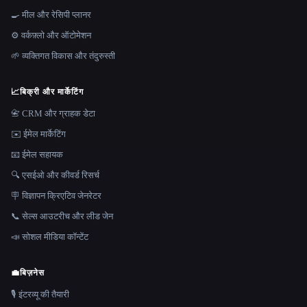
🍳 मील और रेसिपी प्लानर
⚙️ वर्कफ़्लो और ऑटोमेशन
🌱 व्यक्तिगत विकास और तंदुरुस्ती
📈
बिक्री और मार्केटिंग
📇 CRM और ग्राहक डेटा
✉️ ईमेल मार्केटिंग
📧 ईमेल सहायक
🔍 एसईओ और कीवर्ड रिसर्च
🪧 विज्ञापन क्रिएटिव जेनरेटर
📞 सेल्स आउटरीच और लीड जेन
📣 सोशल मीडिया कॉन्टेंट
💼
बिज़नेस
🎙️ इंटरव्यू की तैयारी