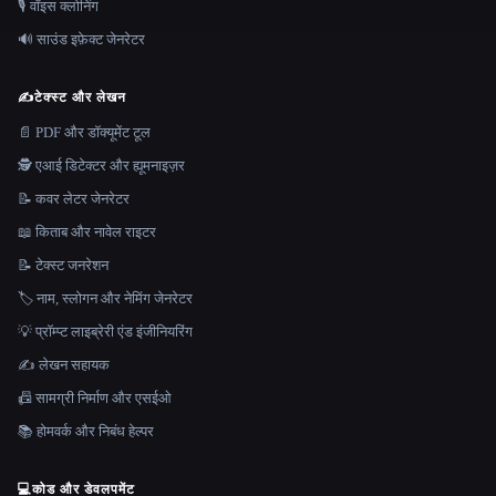
🎙️ वॉइस क्लोनिंग
🔊 साउंड इफ़ेक्ट जेनरेटर
✍️
टेक्स्ट और लेखन
📄 PDF और डॉक्यूमेंट टूल
🕵️ एआई डिटेक्टर और ह्यूमनाइज़र
📝 कवर लेटर जेनरेटर
📖 किताब और नावेल राइटर
📝 टेक्स्ट जनरेशन
🏷️ नाम, स्लोगन और नेमिंग जेनरेटर
💡 प्रॉम्प्ट लाइब्रेरी एंड इंजीनियरिंग
✍️ लेखन सहायक
📠 सामग्री निर्माण और एसईओ
📚 होमवर्क और निबंध हेल्पर
💻
कोड और डेवलपमेंट