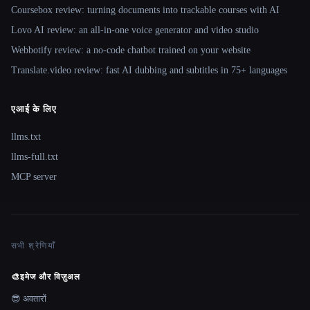
Coursebox review: turning documents into trackable courses with AI
Lovo AI review: an all-in-one voice generator and video studio
Webbotify review: a no-code chatbot trained on your website
Translate.video review: fast AI dubbing and subtitles in 75+ languages
एआई के लिए
llms.txt
llms-full.txt
MCP server
सभी श्रेणियाँ
🎨
इमेज और विज़ुअल
😎 अवतारों