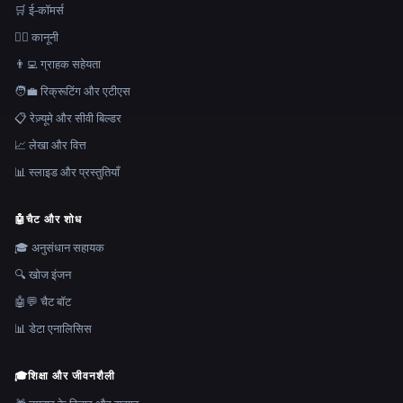
🛒 ई-कॉमर्स
👩‍⚖️ कानूनी
👨‍💻 ग्राहक सहेयता
🧑‍💼 रिक्रूटिंग और एटीएस
📋 रेज़्यूमे और सीवी बिल्डर
📈 लेखा और वित्त
📊 स्लाइड और प्रस्तुतियाँ
🤖
चैट और शोध
🎓 अनुसंधान सहायक
🔍 खोज इंजन
🤖💬 चैट बॉट
📊 डेटा एनालिसिस
🎓
शिक्षा और जीवनशैली