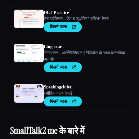
DET Practice
डेट प्रैक्टिस - ऐस द डुओलिंगो इंग्लिश टेस्ट
मिलने जाना
Lingostar
लिंगोस्टार - आर्टिफिशियल इंटेलिजेंस के साथ वास्तविक
बातचीत
मिलने जाना
Speakingclubai
स्पीकिंग क्लब एआई
मिलने जाना
SmallTalk2 me के बारे में