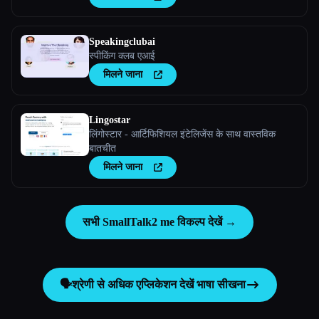
Speakingclubai
स्पीकिंग क्लब एआई
मिलने जाना
Lingostar
लिंगोस्टार - आर्टिफिशियल इंटेलिजेंस के साथ वास्तविक
बातचीत
मिलने जाना
सभी SmallTalk2 me विकल्प देखें →
🗣️
श्रेणी से अधिक एप्लिकेशन देखें
भाषा सीखना