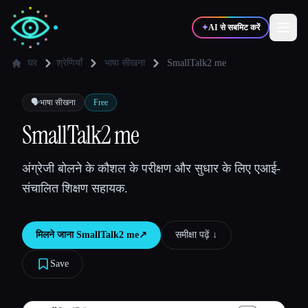
✦
AI से सबमिट करें
घर
श्रेणियाँ
भाषा सीखना
SmallTalk2 me
✍️
🎨
लेखक
डिज़ाइनर
🗣️
भाषा सीखना
Free
SmallTalk2 me
💻
📈
डेवलपर्स
मार्केटर्स
अंग्रेजी बोलने के कौशल के परीक्षण और सुधार के लिए एआई-
संचालित शिक्षण सहायक.
🎓
🎬
विद्यार्थी
क्रिएटर्स
मिलने जाना
SmallTalk2 me
↗︎
समीक्षा पढ़ें ↓︎
Save
ब्लॉग
टूल्स की तुलना करें