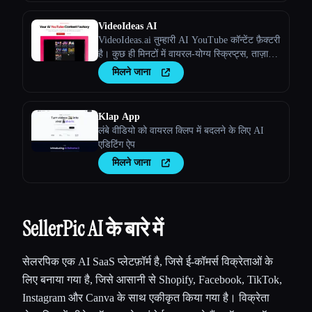
इस्तेमाल करता है
VideoIdeas AI
VideoIdeas.ai तुम्हारी AI YouTube कॉन्टेंट फ़ैक्टरी
है। कुछ ही मिनटों में वायरल-योग्य स्क्रिप्ट्स, ताज़ा
वीडियो आइडिया और आकर्षक कॉन्टेंट जेनरेट करें।
मिलने जाना
Klap App
Esc
लंबे वीडियो को वायरल क्लिप में बदलने के लिए AI
एडिटिंग ऐप
मिलने जाना
SellerPic AI के बारे में
सेलरपिक एक AI SaaS प्लेटफ़ॉर्म है, जिसे ई-कॉमर्स विक्रेताओं के
लिए बनाया गया है, जिसे आसानी से Shopify, Facebook, TikTok,
Instagram और Canva के साथ एकीकृत किया गया है। विक्रेता