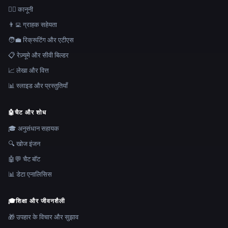
👩‍⚖️ कानूनी
👨‍💻 ग्राहक सहेयता
🧑‍💼 रिक्रूटिंग और एटीएस
📋 रेज़्यूमे और सीवी बिल्डर
📈 लेखा और वित्त
📊 स्लाइड और प्रस्तुतियाँ
🤖
चैट और शोध
🎓 अनुसंधान सहायक
🔍 खोज इंजन
🤖💬 चैट बॉट
📊 डेटा एनालिसिस
🎓
शिक्षा और जीवनशैली
🎁 उपहार के विचार और सुझाव