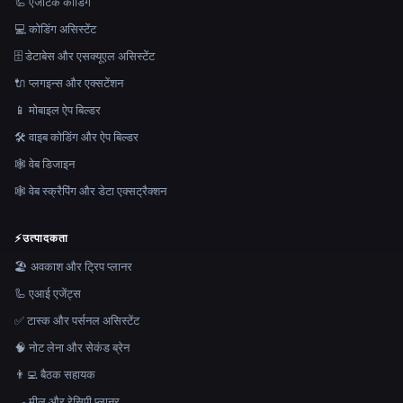
🦾 एजेंटिक कोडिंग
💻 कोडिंग असिस्टेंट
🗄️ डेटाबेस और एसक्यूएल असिस्टेंट
🔌 प्लगइन्स और एक्सटेंशन
📱 मोबाइल ऐप बिल्डर
🛠️ वाइब कोडिंग और ऐप बिल्डर
🕸 वेब डिजाइन
🕸️ वेब स्क्रैपिंग और डेटा एक्सट्रैक्शन
⚡
उत्पादकता
🏖 अवकाश और ट्रिप प्लानर
🦾 एआई एजेंट्स
✅ टास्क और पर्सनल असिस्टेंट
🧠 नोट लेना और सेकंड ब्रेन
👨‍💻 बैठक सहायक
🍳 मील और रेसिपी प्लानर