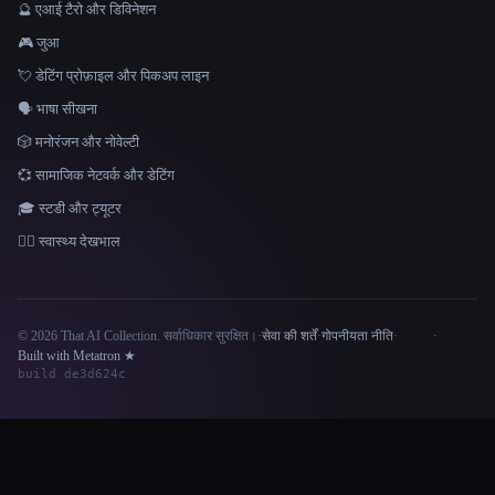
🔮 एआई टैरो और डिविनेशन
🎮 जुआ
💘 डेटिंग प्रोफ़ाइल और पिकअप लाइन
🗣️ भाषा सीखना
🎲 मनोरंजन और नोवेल्टी
💞 सामाजिक नेटवर्क और डेटिंग
🎓 स्टडी और ट्यूटर
👩‍⚕️ स्वास्थ्य देखभाल
© 2026 That AI Collection. सर्वाधिकार सुरक्षित।
·
सेवा की शर्तें
·
गोपनीयता नीति
·
·
Site information
Built with Metatron ★
build de3d624c