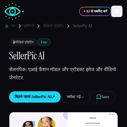
✦
AI से सबमिट करें
घर
श्रेणियाँ
वीडियो एडिटिंग
SellerPic AI
✍️
🎨
लेखक
डिज़ाइनर
🎬
वीडियो एडिटिंग
Free
SellerPic AI
💻
📈
डेवलपर्स
मार्केटर्स
सेलरपिक: एआई फ़ैशन मॉडल और प्रॉडक्ट इमेज और वीडियो
जेनरेटर.
🎓
🎬
विद्यार्थी
क्रिएटर्स
मिलने जाना
SellerPic AI
↗︎
समीक्षा पढ़ें ↓︎
Save
ब्लॉग
टूल्स की तुलना करें