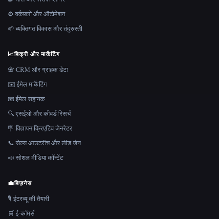
⚙️ वर्कफ़्लो और ऑटोमेशन
🌱 व्यक्तिगत विकास और तंदुरुस्ती
📈
बिक्री और मार्केटिंग
📇 CRM और ग्राहक डेटा
✉️ ईमेल मार्केटिंग
📧 ईमेल सहायक
🔍 एसईओ और कीवर्ड रिसर्च
🪧 विज्ञापन क्रिएटिव जेनरेटर
📞 सेल्स आउटरीच और लीड जेन
📣 सोशल मीडिया कॉन्टेंट
💼
बिज़नेस
🎙️ इंटरव्यू की तैयारी
🛒 ई-कॉमर्स