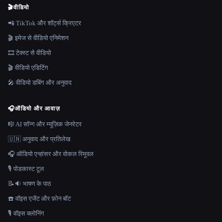
🎬
वीडियो
📲 TikTok और शॉर्ट्स क्रिएटर
🎬 इमेज से वीडियो एनिमेशन
🎞️ टेक्स्ट से वीडियो
🎬 वीडियो एडिटिंग
🎤 वीडियो डबिंग और अनुवाद
🎧
ऑडियो और आवाज़
🎼 AI सॉन्ग और म्यूज़िक जेनरेटर
🇺🇳 अनुवाद और प्रतिलेख
🎧 ऑडियो एन्हांसर और वोकल रिमूवल
🎙️ पोडकास्ट टूल
📝🔉 भाषण के पाठ
☎️ वॉइस एजेंट और फ़ोन बॉट
🎙️ वॉइस क्लोनिंग