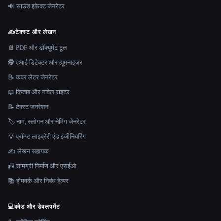
🔊 साउंड इफ़ेक्ट जेनरेटर
✍️
टेक्स्ट और लेखन
📄 PDF और डॉक्यूमेंट टूल
🕵️ एआई डिटेक्टर और ह्यूमनाइज़र
📝 कवर लेटर जेनरेटर
📖 किताब और नावेल राइटर
📝 टेक्स्ट जनरेशन
🏷️ नाम, स्लोगन और नेमिंग जेनरेटर
💡 प्रॉम्प्ट लाइब्रेरी एंड इंजीनियरिंग
✍️ लेखन सहायक
📠 सामग्री निर्माण और एसईओ
📚 होमवर्क और निबंध हेल्पर
💻
कोड और डेवलपमेंट