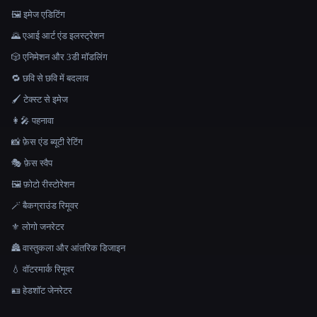
🖼️ इमेज एडिटिंग
🌄 एआई आर्ट एंड इलस्ट्रेशन
🎲 एनिमेशन और 3डी मॉडलिंग
🔁 छवि से छवि में बदलाव
🖌️ टेक्स्ट से इमेज
👩‍🎤 पहनावा
📸 फ़ेस एंड ब्यूटी रेटिंग
🎭 फ़ेस स्वैप
🖼️ फ़ोटो रीस्टोरेशन
🪄 बैकग्राउंड रिमूवर
⚜️ लोगो जनरेटर
🏯 वास्तुकला और आंतरिक डिजाइन
💧 वॉटरमार्क रिमूवर
🪪 हेडशॉट जेनरेटर