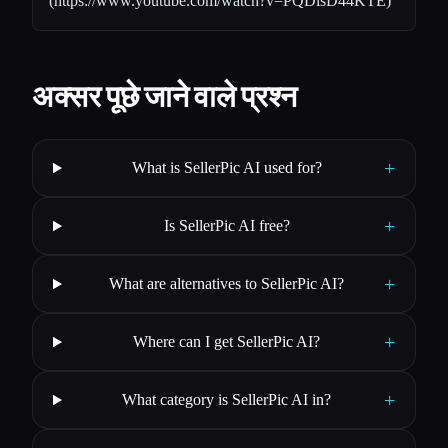
(
https://www.youtube.com/watch?v=PQDisD44KTE
)
अक्सर पूछे जाने वाले प्रश्न
+
What is SellerPic AI used for?
+
Is SellerPic AI free?
+
What are alternatives to SellerPic AI?
+
Where can I get SellerPic AI?
+
What category is SellerPic AI in?