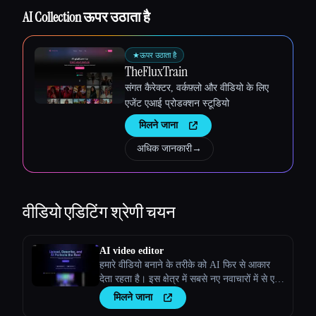
AI Collection ऊपर उठाता है
★
ऊपर उठाता है
TheFluxTrain
संगत कैरेक्टर, वर्कफ़्लो और वीडियो के लिए
एजेंट एआई प्रोडक्शन स्टूडियो
मिलने जाना
अधिक जानकारी
→
वीडियो एडिटिंग
श्रेणी चयन
AI video editor
हमारे वीडियो बनाने के तरीके को AI फिर से आकार
देता रहता है। इस क्षेत्र में सबसे नए नवाचारों में से एक
है TopView.ai, जो एक ऑनलाइन AI वीडियो एडिटर
मिलने जाना
है, जो स्ट्रीमलाइन करने के लिए AI की ताकत का