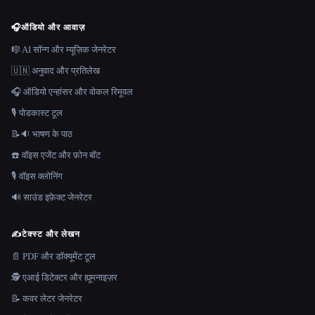
🎧
ऑडियो और आवाज़
🎼 AI सॉन्ग और म्यूज़िक जेनरेटर
🇺🇳 अनुवाद और प्रतिलेख
🎧 ऑडियो एन्हांसर और वोकल रिमूवल
🎙️ पोडकास्ट टूल
📝🔉 भाषण के पाठ
☎️ वॉइस एजेंट और फ़ोन बॉट
🎙️ वॉइस क्लोनिंग
🔊 साउंड इफ़ेक्ट जेनरेटर
✍️
टेक्स्ट और लेखन
📄 PDF और डॉक्यूमेंट टूल
🕵️ एआई डिटेक्टर और ह्यूमनाइज़र
📝 कवर लेटर जेनरेटर