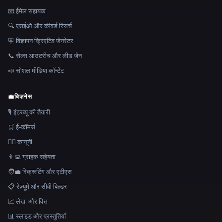
📧 ईमेल सहायक
🔍 एसईओ और कीवर्ड रिसर्च
🪧 विज्ञापन क्रिएटिव जेनरेटर
📞 सेल्स आउटरीच और लीड जेन
📣 सोशल मीडिया कॉन्टेंट
💼
बिज़नेस
🎙️ इंटरव्यू की तैयारी
🛒 ई-कॉमर्स
👩‍⚖️ कानूनी
👨‍💻 ग्राहक सहेयता
🧑‍💼 रिक्रूटिंग और एटीएस
📋 रेज़्यूमे और सीवी बिल्डर
📈 लेखा और वित्त
📊 स्लाइड और प्रस्तुतियाँ