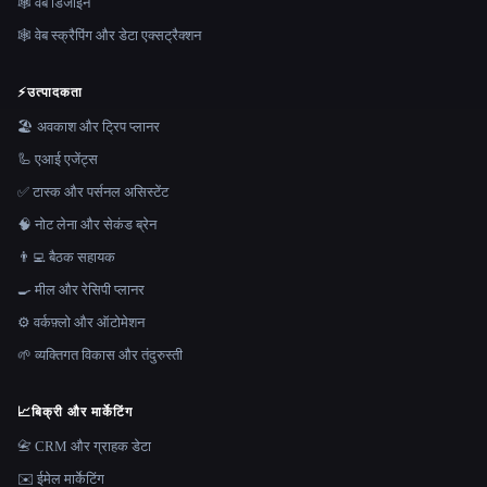
🕸 वेब डिजाइन
🕸️ वेब स्क्रैपिंग और डेटा एक्सट्रैक्शन
⚡
उत्पादकता
🏖 अवकाश और ट्रिप प्लानर
🦾 एआई एजेंट्स
✅ टास्क और पर्सनल असिस्टेंट
🧠 नोट लेना और सेकंड ब्रेन
👨‍💻 बैठक सहायक
🍳 मील और रेसिपी प्लानर
⚙️ वर्कफ़्लो और ऑटोमेशन
🌱 व्यक्तिगत विकास और तंदुरुस्ती
📈
बिक्री और मार्केटिंग
📇 CRM और ग्राहक डेटा
✉️ ईमेल मार्केटिंग