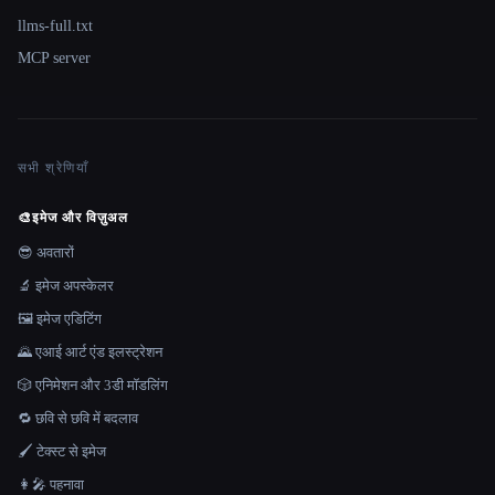
llms-full.txt
MCP server
सभी श्रेणियाँ
🎨
इमेज और विज़ुअल
😎 अवतारों
🔬 इमेज अपस्केलर
🖼️ इमेज एडिटिंग
🌄 एआई आर्ट एंड इलस्ट्रेशन
🎲 एनिमेशन और 3डी मॉडलिंग
🔁 छवि से छवि में बदलाव
🖌️ टेक्स्ट से इमेज
👩‍🎤 पहनावा