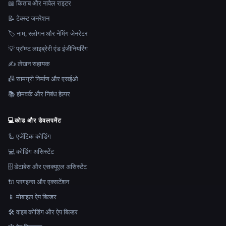
📖 किताब और नावेल राइटर
📝 टेक्स्ट जनरेशन
🏷️ नाम, स्लोगन और नेमिंग जेनरेटर
💡 प्रॉम्प्ट लाइब्रेरी एंड इंजीनियरिंग
✍️ लेखन सहायक
📠 सामग्री निर्माण और एसईओ
📚 होमवर्क और निबंध हेल्पर
💻
कोड और डेवलपमेंट
🦾 एजेंटिक कोडिंग
💻 कोडिंग असिस्टेंट
🗄️ डेटाबेस और एसक्यूएल असिस्टेंट
🔌 प्लगइन्स और एक्सटेंशन
📱 मोबाइल ऐप बिल्डर
🛠️ वाइब कोडिंग और ऐप बिल्डर