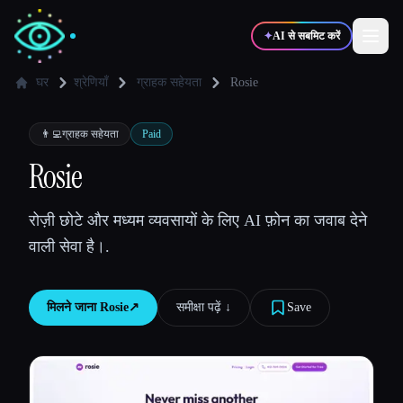
✦
AI से सबमिट करें
घर
श्रेणियाँ
ग्राहक सहेयता
Rosie
✍️
🎨
लेखक
डिज़ाइनर
👨‍💻
ग्राहक सहेयता
Paid
Rosie
💻
📈
डेवलपर्स
मार्केटर्स
रोज़ी छोटे और मध्यम व्यवसायों के लिए AI फ़ोन का जवाब देने
वाली सेवा है।.
🎓
🎬
विद्यार्थी
क्रिएटर्स
मिलने जाना
Rosie
↗︎
समीक्षा पढ़ें ↓︎
Save
ब्लॉग
टूल्स की तुलना करें