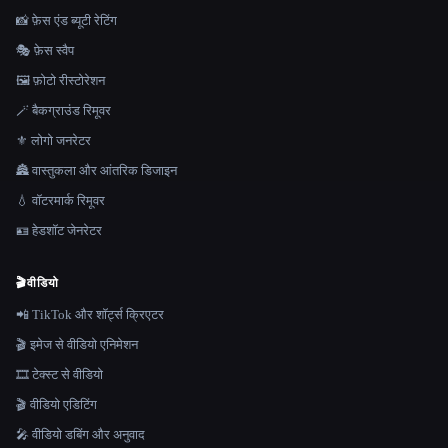
📸 फ़ेस एंड ब्यूटी रेटिंग
🎭 फ़ेस स्वैप
🖼️ फ़ोटो रीस्टोरेशन
🪄 बैकग्राउंड रिमूवर
⚜️ लोगो जनरेटर
🏯 वास्तुकला और आंतरिक डिजाइन
💧 वॉटरमार्क रिमूवर
🪪 हेडशॉट जेनरेटर
🎬
वीडियो
📲 TikTok और शॉर्ट्स क्रिएटर
🎬 इमेज से वीडियो एनिमेशन
🎞️ टेक्स्ट से वीडियो
🎬 वीडियो एडिटिंग
🎤 वीडियो डबिंग और अनुवाद