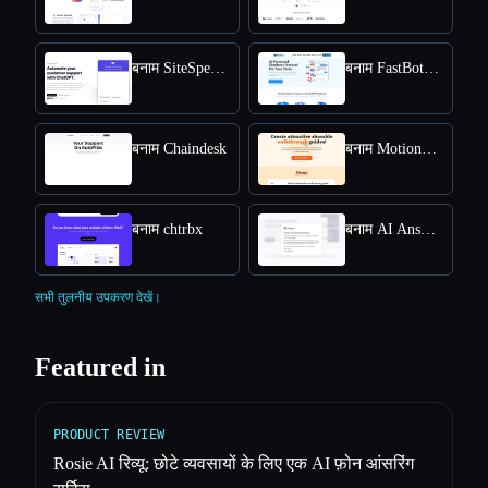
बनाम SiteSpeakAI
बनाम FastBots.ai
बनाम Chaindesk
बनाम MotionShot
बनाम chtrbx
बनाम AI Answers by Cohere
सभी तुलनीय उपकरण देखें।
Featured in
PRODUCT REVIEW
Rosie AI रिव्यू: छोटे व्यवसायों के लिए एक AI फ़ोन आंसरिंग