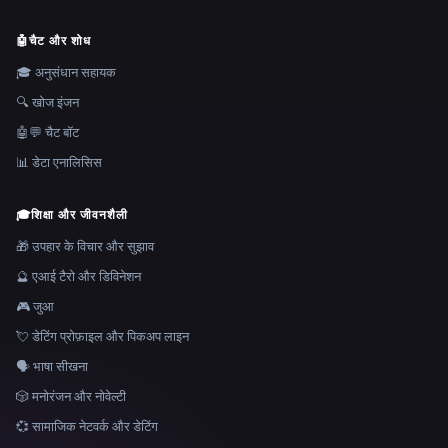
🤖
चैट और शोध
🎓 अनुसंधान सहायक
🔍 खोज इंजन
🤖💬 चैट बॉट
📊 डेटा एनालिसिस
🎓
शिक्षा और जीवनशैली
🎁 उपहार के विचार और सुझाव
🔮 एआई टैरो और डिविनेशन
🎮 जुआ
💘 डेटिंग प्रोफ़ाइल और पिकअप लाइन
🗣️ भाषा सीखना
🎲 मनोरंजन और नोवेल्टी
💞 सामाजिक नेटवर्क और डेटिंग