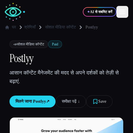
✦
AI से सबमिट करें
घर
श्रेणियाँ
सोशल मीडिया कॉन्टेंट
Postlyy
✍️
🎨
लेखक
डिज़ाइनर
📣
सोशल मीडिया कॉन्टेंट
Paid
Postlyy
💻
📈
डेवलपर्स
मार्केटर्स
आसान कॉन्टेंट मैनेजमेंट की मदद से अपने दर्शकों को तेज़ी से
बढ़ाएं.
🎓
🎬
विद्यार्थी
क्रिएटर्स
मिलने जाना
Postlyy
↗︎
समीक्षा पढ़ें ↓︎
Save
ब्लॉग
टूल्स की तुलना करें