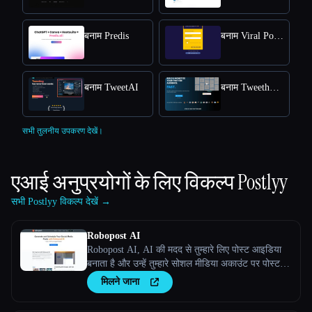
बनाम Predis
बनाम Viral Post Generator
बनाम TweetAI
बनाम Tweethunter
सभी तुलनीय उपकरण देखें।
एआई अनुप्रयोगों के लिए विकल्प
Postlyy
सभी Postlyy विकल्प देखें →
Robopost AI
Robopost AI, AI की मदद से तुम्हारे लिए पोस्ट आइडिया
बनाता है और उन्हें तुम्हारे सोशल मीडिया अकाउंट पर पोस्ट/
शेड्यूल करता है।
मिलने जाना