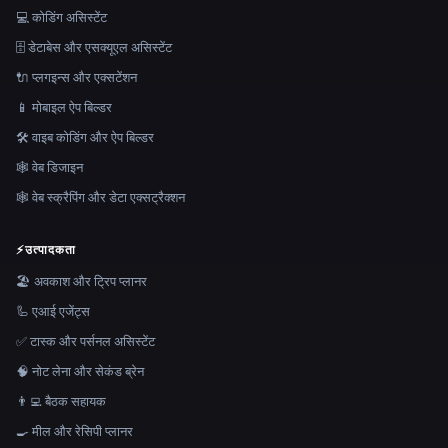
💻 कोडिंग असिस्टेंट
🗄️ डेटाबेस और एसक्यूएल असिस्टेंट
🔌 प्लगइन्स और एक्सटेंशन
📱 मोबाइल ऐप बिल्डर
🛠️ वाइब कोडिंग और ऐप बिल्डर
🕸 वेब डिजाइन
🕸️ वेब स्क्रैपिंग और डेटा एक्सट्रैक्शन
⚡
उत्पादकता
🏖 अवकाश और ट्रिप प्लानर
🦾 एआई एजेंट्स
✅ टास्क और पर्सनल असिस्टेंट
🧠 नोट लेना और सेकंड ब्रेन
👨‍💻 बैठक सहायक
🍳 मील और रेसिपी प्लानर