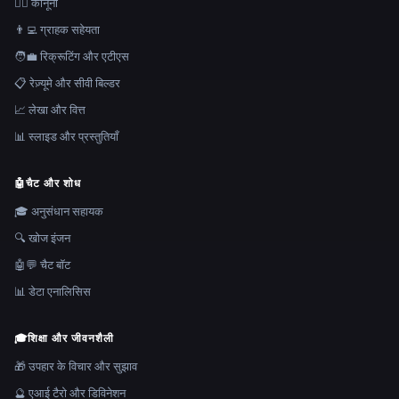
👩‍⚖️ कानूनी
👨‍💻 ग्राहक सहेयता
🧑‍💼 रिक्रूटिंग और एटीएस
📋 रेज़्यूमे और सीवी बिल्डर
📈 लेखा और वित्त
📊 स्लाइड और प्रस्तुतियाँ
🤖
चैट और शोध
🎓 अनुसंधान सहायक
🔍 खोज इंजन
🤖💬 चैट बॉट
📊 डेटा एनालिसिस
🎓
शिक्षा और जीवनशैली
🎁 उपहार के विचार और सुझाव
🔮 एआई टैरो और डिविनेशन