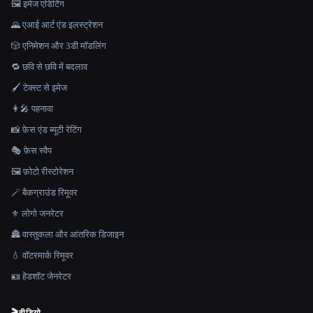
🖼️ इमेज एडिटिंग
🌄 एआई आर्ट एंड इलस्ट्रेशन
🎲 एनिमेशन और 3डी मॉडलिंग
🔁 छवि से छवि में बदलाव
🖌️ टेक्स्ट से इमेज
👩‍🎤 पहनावा
📸 फ़ेस एंड ब्यूटी रेटिंग
🎭 फ़ेस स्वैप
🖼️ फ़ोटो रीस्टोरेशन
🪄 बैकग्राउंड रिमूवर
⚜️ लोगो जनरेटर
🏯 वास्तुकला और आंतरिक डिजाइन
💧 वॉटरमार्क रिमूवर
🪪 हेडशॉट जेनरेटर