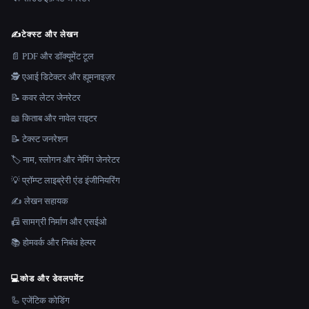
✍️
टेक्स्ट और लेखन
📄 PDF और डॉक्यूमेंट टूल
🕵️ एआई डिटेक्टर और ह्यूमनाइज़र
📝 कवर लेटर जेनरेटर
📖 किताब और नावेल राइटर
📝 टेक्स्ट जनरेशन
🏷️ नाम, स्लोगन और नेमिंग जेनरेटर
💡 प्रॉम्प्ट लाइब्रेरी एंड इंजीनियरिंग
✍️ लेखन सहायक
📠 सामग्री निर्माण और एसईओ
📚 होमवर्क और निबंध हेल्पर
💻
कोड और डेवलपमेंट
🦾 एजेंटिक कोडिंग