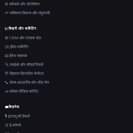
⚙️ वर्कफ़्लो और ऑटोमेशन
🌱 व्यक्तिगत विकास और तंदुरुस्ती
📈
बिक्री और मार्केटिंग
📇 CRM और ग्राहक डेटा
✉️ ईमेल मार्केटिंग
📧 ईमेल सहायक
🔍 एसईओ और कीवर्ड रिसर्च
🪧 विज्ञापन क्रिएटिव जेनरेटर
📞 सेल्स आउटरीच और लीड जेन
📣 सोशल मीडिया कॉन्टेंट
💼
बिज़नेस
🎙️ इंटरव्यू की तैयारी
🛒 ई-कॉमर्स