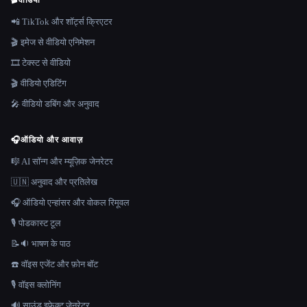
🎬
वीडियो
📲 TikTok और शॉर्ट्स क्रिएटर
🎬 इमेज से वीडियो एनिमेशन
🎞️ टेक्स्ट से वीडियो
🎬 वीडियो एडिटिंग
🎤 वीडियो डबिंग और अनुवाद
🎧
ऑडियो और आवाज़
🎼 AI सॉन्ग और म्यूज़िक जेनरेटर
🇺🇳 अनुवाद और प्रतिलेख
🎧 ऑडियो एन्हांसर और वोकल रिमूवल
🎙️ पोडकास्ट टूल
📝🔉 भाषण के पाठ
☎️ वॉइस एजेंट और फ़ोन बॉट
🎙️ वॉइस क्लोनिंग
🔊 साउंड इफ़ेक्ट जेनरेटर