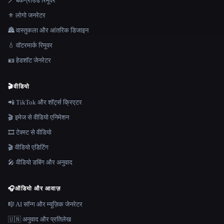
🪄 बैकग्राउंड रिमूवर
⚜️ लोगो जनरेटर
🏯 वास्तुकला और आंतरिक डिजाइन
💧 वॉटरमार्क रिमूवर
🪪 हेडशॉट जेनरेटर
🎬
वीडियो
📲 TikTok और शॉर्ट्स क्रिएटर
🎬 इमेज से वीडियो एनिमेशन
🎞️ टेक्स्ट से वीडियो
🎬 वीडियो एडिटिंग
🎤 वीडियो डबिंग और अनुवाद
🎧
ऑडियो और आवाज़
🎼 AI सॉन्ग और म्यूज़िक जेनरेटर
🇺🇳 अनुवाद और प्रतिलेख