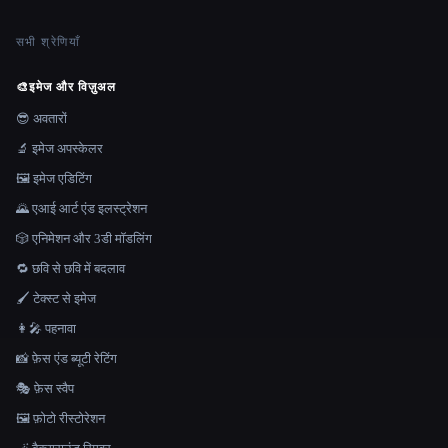
सभी श्रेणियाँ
🎨
इमेज और विज़ुअल
😎 अवतारों
🔬 इमेज अपस्केलर
🖼️ इमेज एडिटिंग
🌄 एआई आर्ट एंड इलस्ट्रेशन
🎲 एनिमेशन और 3डी मॉडलिंग
🔁 छवि से छवि में बदलाव
🖌️ टेक्स्ट से इमेज
👩‍🎤 पहनावा
📸 फ़ेस एंड ब्यूटी रेटिंग
🎭 फ़ेस स्वैप
🖼️ फ़ोटो रीस्टोरेशन