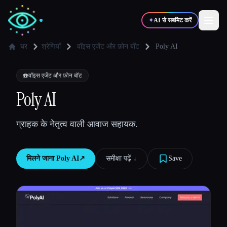
✦
AI से सबमिट करें
घर
श्रेणियाँ
वॉइस एजेंट और फ़ोन बॉट
Poly AI
✍️
🎨
लेखक
डिज़ाइनर
☎️
वॉइस एजेंट और फ़ोन बॉट
Poly AI
💻
📈
डेवलपर्स
मार्केटर्स
ग्राहक के नेतृत्व वाली आवाज सहायक.
🎓
🎬
विद्यार्थी
क्रिएटर्स
मिलने जाना
Poly AI
↗︎
समीक्षा पढ़ें ↓︎
Save
ब्लॉग
टूल्स की तुलना करें