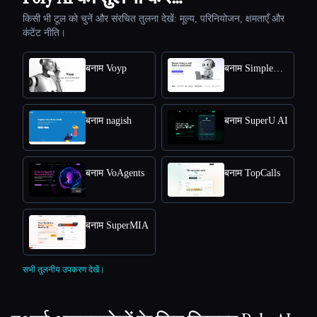
किसी भी टूल को चुनें और संरचित तुलना देखें: मूल्य, परिनियोजन, क्षमताएँ और
कंटेंट नीति।
बनाम Voyp
बनाम SimplePhones AI
बनाम nagish
बनाम SuperU AI
बनाम VoAgents
बनाम TopCalls
बनाम SuperMIA
सभी तुलनीय उपकरण देखें।