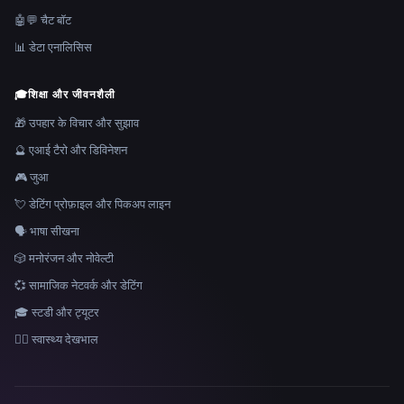
🤖💬 चैट बॉट
📊 डेटा एनालिसिस
🎓
शिक्षा और जीवनशैली
🎁 उपहार के विचार और सुझाव
🔮 एआई टैरो और डिविनेशन
🎮 जुआ
💘 डेटिंग प्रोफ़ाइल और पिकअप लाइन
🗣️ भाषा सीखना
🎲 मनोरंजन और नोवेल्टी
💞 सामाजिक नेटवर्क और डेटिंग
🎓 स्टडी और ट्यूटर
👩‍⚕️ स्वास्थ्य देखभाल