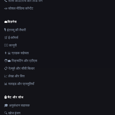
📞 सेल्स आउटरीच और लीड जेन
📣 सोशल मीडिया कॉन्टेंट
💼
बिज़नेस
🎙️ इंटरव्यू की तैयारी
🛒 ई-कॉमर्स
👩‍⚖️ कानूनी
👨‍💻 ग्राहक सहेयता
🧑‍💼 रिक्रूटिंग और एटीएस
📋 रेज़्यूमे और सीवी बिल्डर
📈 लेखा और वित्त
📊 स्लाइड और प्रस्तुतियाँ
🤖
चैट और शोध
🎓 अनुसंधान सहायक
🔍 खोज इंजन