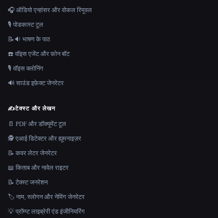
🎧 ऑडियो एन्हांसर और वोकल रिमूवल
🎙️ पोडकास्ट टूल
📝🔉 भाषण के पाठ
☎️ वॉइस एजेंट और फ़ोन बॉट
🎙️ वॉइस क्लोनिंग
🔊 साउंड इफ़ेक्ट जेनरेटर
✍️
टेक्स्ट और लेखन
📄 PDF और डॉक्यूमेंट टूल
🕵️ एआई डिटेक्टर और ह्यूमनाइज़र
📝 कवर लेटर जेनरेटर
📖 किताब और नावेल राइटर
📝 टेक्स्ट जनरेशन
🏷️ नाम, स्लोगन और नेमिंग जेनरेटर
💡 प्रॉम्प्ट लाइब्रेरी एंड इंजीनियरिंग