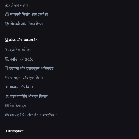
✍️ लेखन सहायक
📠 सामग्री निर्माण और एसईओ
📚 होमवर्क और निबंध हेल्पर
💻
कोड और डेवलपमेंट
🦾 एजेंटिक कोडिंग
💻 कोडिंग असिस्टेंट
🗄️ डेटाबेस और एसक्यूएल असिस्टेंट
🔌 प्लगइन्स और एक्सटेंशन
📱 मोबाइल ऐप बिल्डर
🛠️ वाइब कोडिंग और ऐप बिल्डर
🕸 वेब डिजाइन
🕸️ वेब स्क्रैपिंग और डेटा एक्सट्रैक्शन
⚡
उत्पादकता