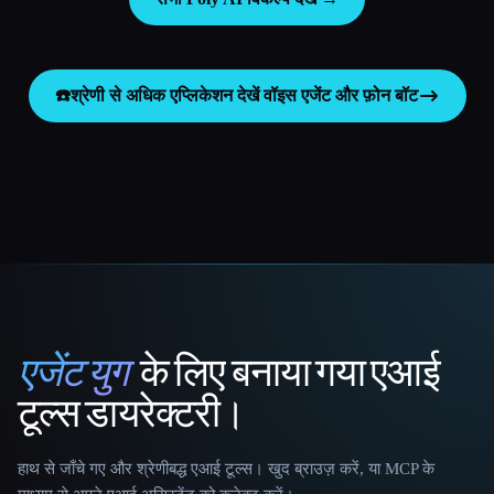
☎️
श्रेणी से अधिक एप्लिकेशन देखें
वॉइस एजेंट और फ़ोन बॉट
एजेंट युग
के लिए बनाया गया एआई
That AI Collection
टूल्स डायरेक्टरी।
हाथ से जाँचे गए और श्रेणीबद्ध एआई टूल्स। खुद ब्राउज़ करें, या MCP के