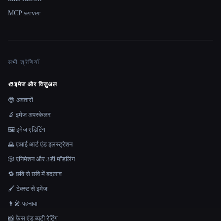
MCP server
सभी श्रेणियाँ
🎨
इमेज और विज़ुअल
😎 अवतारों
🔬 इमेज अपस्केलर
🖼️ इमेज एडिटिंग
🌄 एआई आर्ट एंड इलस्ट्रेशन
🎲 एनिमेशन और 3डी मॉडलिंग
🔁 छवि से छवि में बदलाव
🖌️ टेक्स्ट से इमेज
👩‍🎤 पहनावा
📸 फ़ेस एंड ब्यूटी रेटिंग