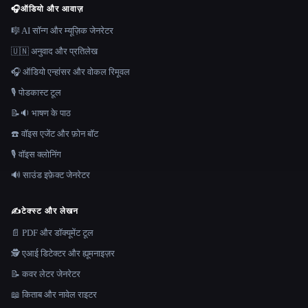
🎧
ऑडियो और आवाज़
🎼 AI सॉन्ग और म्यूज़िक जेनरेटर
🇺🇳 अनुवाद और प्रतिलेख
🎧 ऑडियो एन्हांसर और वोकल रिमूवल
🎙️ पोडकास्ट टूल
📝🔉 भाषण के पाठ
☎️ वॉइस एजेंट और फ़ोन बॉट
🎙️ वॉइस क्लोनिंग
🔊 साउंड इफ़ेक्ट जेनरेटर
✍️
टेक्स्ट और लेखन
📄 PDF और डॉक्यूमेंट टूल
🕵️ एआई डिटेक्टर और ह्यूमनाइज़र
📝 कवर लेटर जेनरेटर
📖 किताब और नावेल राइटर