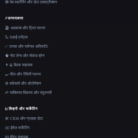
🕸️ वेब स्क्रैपिंग और डेटा एक्सट्रैक्शन
⚡
उत्पादकता
🏖 अवकाश और ट्रिप प्लानर
🦾 एआई एजेंट्स
✅ टास्क और पर्सनल असिस्टेंट
🧠 नोट लेना और सेकंड ब्रेन
👨‍💻 बैठक सहायक
🍳 मील और रेसिपी प्लानर
⚙️ वर्कफ़्लो और ऑटोमेशन
🌱 व्यक्तिगत विकास और तंदुरुस्ती
📈
बिक्री और मार्केटिंग
📇 CRM और ग्राहक डेटा
✉️ ईमेल मार्केटिंग
📧 ईमेल सहायक