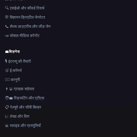
🔍 एसईओ और कीवर्ड रिसर्च
🪧 विज्ञापन क्रिएटिव जेनरेटर
📞 सेल्स आउटरीच और लीड जेन
📣 सोशल मीडिया कॉन्टेंट
💼
बिज़नेस
🎙️ इंटरव्यू की तैयारी
🛒 ई-कॉमर्स
👩‍⚖️ कानूनी
👨‍💻 ग्राहक सहेयता
🧑‍💼 रिक्रूटिंग और एटीएस
📋 रेज़्यूमे और सीवी बिल्डर
📈 लेखा और वित्त
📊 स्लाइड और प्रस्तुतियाँ