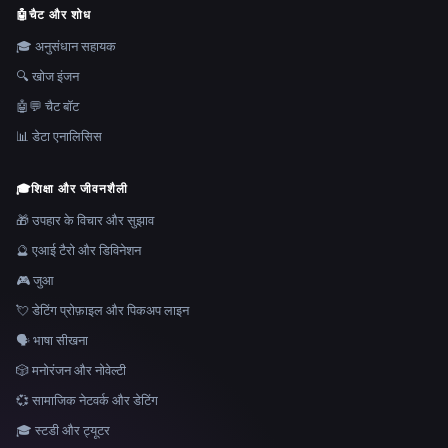
🤖
चैट और शोध
🎓 अनुसंधान सहायक
🔍 खोज इंजन
🤖💬 चैट बॉट
📊 डेटा एनालिसिस
🎓
शिक्षा और जीवनशैली
🎁 उपहार के विचार और सुझाव
🔮 एआई टैरो और डिविनेशन
🎮 जुआ
💘 डेटिंग प्रोफ़ाइल और पिकअप लाइन
🗣️ भाषा सीखना
🎲 मनोरंजन और नोवेल्टी
💞 सामाजिक नेटवर्क और डेटिंग
🎓 स्टडी और ट्यूटर