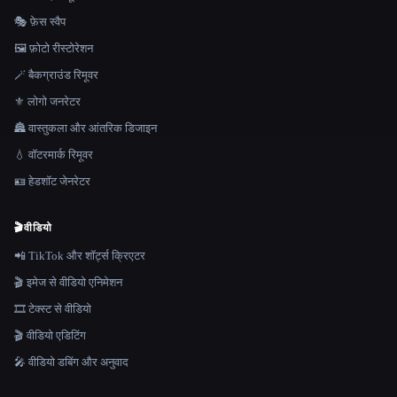
🎭 फ़ेस स्वैप
🖼️ फ़ोटो रीस्टोरेशन
🪄 बैकग्राउंड रिमूवर
⚜️ लोगो जनरेटर
🏯 वास्तुकला और आंतरिक डिजाइन
💧 वॉटरमार्क रिमूवर
🪪 हेडशॉट जेनरेटर
🎬
वीडियो
📲 TikTok और शॉर्ट्स क्रिएटर
🎬 इमेज से वीडियो एनिमेशन
🎞️ टेक्स्ट से वीडियो
🎬 वीडियो एडिटिंग
🎤 वीडियो डबिंग और अनुवाद