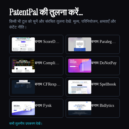
PatentPal की तुलना करें…
किसी भी टूल को चुनें और संरचित तुलना देखें: मूल्य, परिनियोजन, क्षमताएँ और
कंटेंट नीति।
बनाम ScoreDetect
बनाम Paralegal AI
बनाम Compliance Quarter
बनाम DoNotPay
बनाम CFRexplorer
बनाम Spellbook
बनाम Fynk
बनाम Bidlytics
सभी तुलनीय उपकरण देखें।