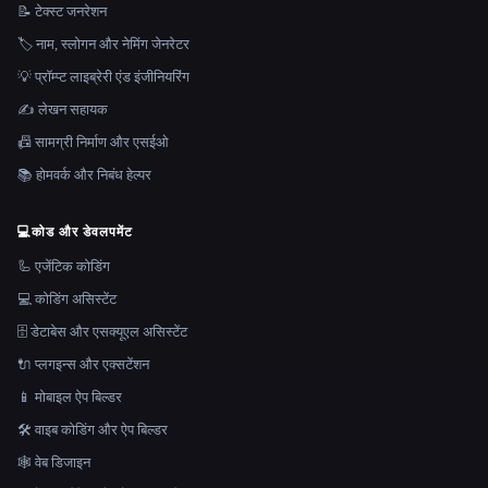
📝 टेक्स्ट जनरेशन
🏷️ नाम, स्लोगन और नेमिंग जेनरेटर
💡 प्रॉम्प्ट लाइब्रेरी एंड इंजीनियरिंग
✍️ लेखन सहायक
📠 सामग्री निर्माण और एसईओ
📚 होमवर्क और निबंध हेल्पर
💻
कोड और डेवलपमेंट
🦾 एजेंटिक कोडिंग
💻 कोडिंग असिस्टेंट
🗄️ डेटाबेस और एसक्यूएल असिस्टेंट
🔌 प्लगइन्स और एक्सटेंशन
📱 मोबाइल ऐप बिल्डर
🛠️ वाइब कोडिंग और ऐप बिल्डर
🕸 वेब डिजाइन