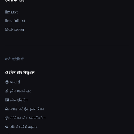
एआई के लिए
llms.txt
llms-full.txt
MCP server
सभी श्रेणियाँ
🎨
इमेज और विज़ुअल
😎 अवतारों
🔬 इमेज अपस्केलर
🖼️ इमेज एडिटिंग
🌄 एआई आर्ट एंड इलस्ट्रेशन
🎲 एनिमेशन और 3डी मॉडलिंग
🔁 छवि से छवि में बदलाव