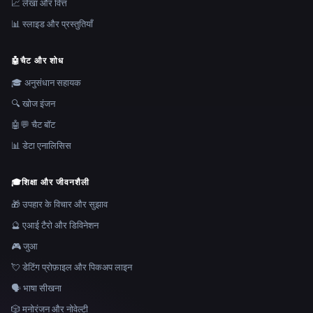
📈 लेखा और वित्त
📊 स्लाइड और प्रस्तुतियाँ
🤖
चैट और शोध
🎓 अनुसंधान सहायक
🔍 खोज इंजन
🤖💬 चैट बॉट
📊 डेटा एनालिसिस
🎓
शिक्षा और जीवनशैली
🎁 उपहार के विचार और सुझाव
🔮 एआई टैरो और डिविनेशन
🎮 जुआ
💘 डेटिंग प्रोफ़ाइल और पिकअप लाइन
🗣️ भाषा सीखना
🎲 मनोरंजन और नोवेल्टी