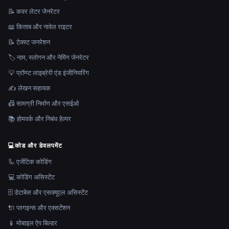
📝 कवर लेटर जेनरेटर
📖 किताब और नावेल राइटर
📝 टेक्स्ट जनरेशन
🏷️ नाम, स्लोगन और नेमिंग जेनरेटर
💡 प्रॉम्प्ट लाइब्रेरी एंड इंजीनियरिंग
✍️ लेखन सहायक
📠 सामग्री निर्माण और एसईओ
📚 होमवर्क और निबंध हेल्पर
💻
कोड और डेवलपमेंट
🦾 एजेंटिक कोडिंग
💻 कोडिंग असिस्टेंट
🗄️ डेटाबेस और एसक्यूएल असिस्टेंट
🔌 प्लगइन्स और एक्सटेंशन
📱 मोबाइल ऐप बिल्डर