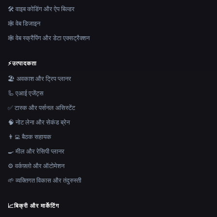
🛠️ वाइब कोडिंग और ऐप बिल्डर
🕸 वेब डिजाइन
🕸️ वेब स्क्रैपिंग और डेटा एक्सट्रैक्शन
⚡
उत्पादकता
🏖 अवकाश और ट्रिप प्लानर
🦾 एआई एजेंट्स
✅ टास्क और पर्सनल असिस्टेंट
🧠 नोट लेना और सेकंड ब्रेन
👨‍💻 बैठक सहायक
🍳 मील और रेसिपी प्लानर
⚙️ वर्कफ़्लो और ऑटोमेशन
🌱 व्यक्तिगत विकास और तंदुरुस्ती
📈
बिक्री और मार्केटिंग