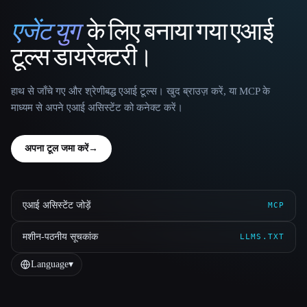
एजेंट युग
के लिए बनाया गया एआई
That AI Collection
टूल्स डायरेक्टरी।
हाथ से जाँचे गए और श्रेणीबद्ध एआई टूल्स। खुद ब्राउज़ करें, या MCP के
माध्यम से अपने एआई असिस्टेंट को कनेक्ट करें।
अपना टूल जमा करें
→
एआई असिस्टेंट जोड़ें
MCP
मशीन-पठनीय सूचकांक
LLMS.TXT
Language
▾