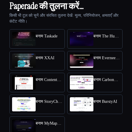
Paperade की तुलना करें…
किसी भी टूल को चुनें और संरचित तुलना देखें: मूल्य, परिनियोजन, क्षमताएँ और
कंटेंट नीति।
बनाम Taskade
बनाम The Humanize Ai Pro
बनाम XXAI
बनाम Everneed AI
बनाम Content Raptor
बनाम CarbonCopy
बनाम StoryChief
बनाम BurstyAI
बनाम MyMap.AI YouTube Summarizer