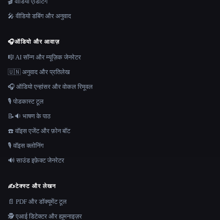
🎬 वीडियो एडिटिंग
🎤 वीडियो डबिंग और अनुवाद
🎧
ऑडियो और आवाज़
🎼 AI सॉन्ग और म्यूज़िक जेनरेटर
🇺🇳 अनुवाद और प्रतिलेख
🎧 ऑडियो एन्हांसर और वोकल रिमूवल
🎙️ पोडकास्ट टूल
📝🔉 भाषण के पाठ
☎️ वॉइस एजेंट और फ़ोन बॉट
🎙️ वॉइस क्लोनिंग
🔊 साउंड इफ़ेक्ट जेनरेटर
✍️
टेक्स्ट और लेखन
📄 PDF और डॉक्यूमेंट टूल
🕵️ एआई डिटेक्टर और ह्यूमनाइज़र