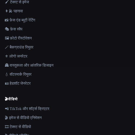
🖌️ टेक्स्ट से इमेज
👩‍🎤 पहनावा
📸 फ़ेस एंड ब्यूटी रेटिंग
🎭 फ़ेस स्वैप
🖼️ फ़ोटो रीस्टोरेशन
🪄 बैकग्राउंड रिमूवर
⚜️ लोगो जनरेटर
🏯 वास्तुकला और आंतरिक डिजाइन
💧 वॉटरमार्क रिमूवर
🪪 हेडशॉट जेनरेटर
🎬
वीडियो
📲 TikTok और शॉर्ट्स क्रिएटर
🎬 इमेज से वीडियो एनिमेशन
🎞️ टेक्स्ट से वीडियो