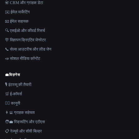
📇 CRM और ग्राहक डेटा
✉️ ईमेल मार्केटिंग
📧 ईमेल सहायक
🔍 एसईओ और कीवर्ड रिसर्च
🪧 विज्ञापन क्रिएटिव जेनरेटर
📞 सेल्स आउटरीच और लीड जेन
📣 सोशल मीडिया कॉन्टेंट
💼
बिज़नेस
🎙️ इंटरव्यू की तैयारी
🛒 ई-कॉमर्स
👩‍⚖️ कानूनी
👨‍💻 ग्राहक सहेयता
🧑‍💼 रिक्रूटिंग और एटीएस
📋 रेज़्यूमे और सीवी बिल्डर