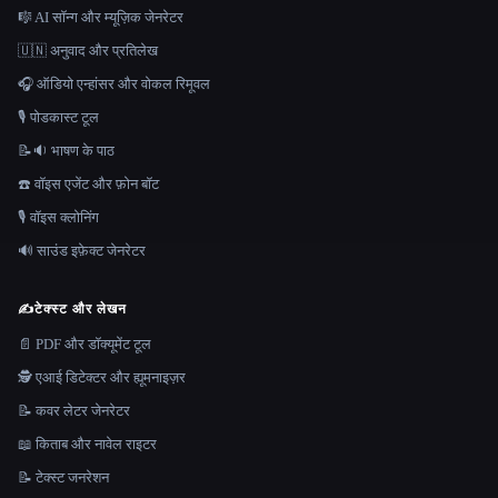
🎼 AI सॉन्ग और म्यूज़िक जेनरेटर
🇺🇳 अनुवाद और प्रतिलेख
🎧 ऑडियो एन्हांसर और वोकल रिमूवल
🎙️ पोडकास्ट टूल
📝🔉 भाषण के पाठ
☎️ वॉइस एजेंट और फ़ोन बॉट
🎙️ वॉइस क्लोनिंग
🔊 साउंड इफ़ेक्ट जेनरेटर
✍️
टेक्स्ट और लेखन
📄 PDF और डॉक्यूमेंट टूल
🕵️ एआई डिटेक्टर और ह्यूमनाइज़र
📝 कवर लेटर जेनरेटर
📖 किताब और नावेल राइटर
📝 टेक्स्ट जनरेशन