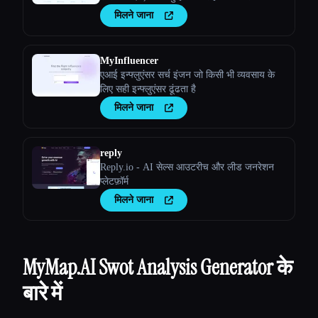
पार्टनर बनाया जा सके
मिलने जाना
MyInfluencer
एआई इन्फ्लुएंसर सर्च इंजन जो किसी भी व्यवसाय के
लिए सही इन्फ्लुएंसर ढूंढता है
मिलने जाना
reply
Reply.io - AI सेल्स आउटरीच और लीड जनरेशन
प्लेटफ़ॉर्म
मिलने जाना
MyMap.AI Swot Analysis Generator के
बारे में