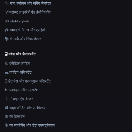
🏷️ नाम, स्लोगन और नेमिंग जेनरेटर
💡 प्रॉम्प्ट लाइब्रेरी एंड इंजीनियरिंग
✍️ लेखन सहायक
📠 सामग्री निर्माण और एसईओ
📚 होमवर्क और निबंध हेल्पर
💻
कोड और डेवलपमेंट
🦾 एजेंटिक कोडिंग
💻 कोडिंग असिस्टेंट
🗄️ डेटाबेस और एसक्यूएल असिस्टेंट
🔌 प्लगइन्स और एक्सटेंशन
📱 मोबाइल ऐप बिल्डर
🛠️ वाइब कोडिंग और ऐप बिल्डर
🕸 वेब डिजाइन
🕸️ वेब स्क्रैपिंग और डेटा एक्सट्रैक्शन