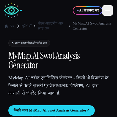
✦
AI से सबमिट करें
सेल्स आउटरीच और
MyMap.AI Swot Analysis
घर
श्रेणियाँ
लीड जेन
Generator
✍️
🎨
लेखक
डिज़ाइनर
📞
सेल्स आउटरीच और लीड जेन
MyMap.AI Swot Analysis
💻
📈
डेवलपर्स
मार्केटर्स
Generator
🎓
🎬
विद्यार्थी
क्रिएटर्स
MyMap.AI स्वॉट एनालिसिस जेनरेटर - किसी भी बिज़नेस के
फैसले से पहले ज़रूरी प्रतिस्पर्धात्मक विश्लेषण, AI द्वारा
आसानी से जेनरेट किया जाता है.
ब्लॉग
मिलने जाना
MyMap.AI Swot Analysis Generator
↗︎
टूल्स की तुलना करें