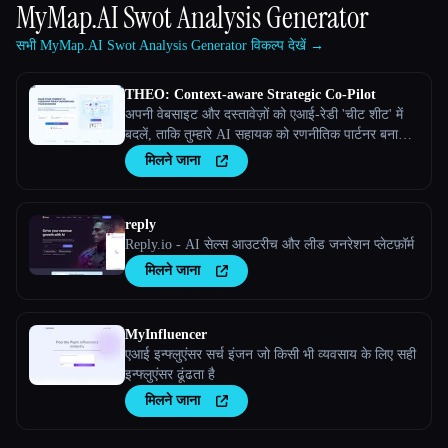
MyMap.AI Swot Analysis Generator
सभी MyMap.AI Swot Analysis Generator विकल्प देखें →
THEO: Context-aware Strategic Co-Pilot
अपनी वेबसाइट और दस्तावेज़ों को एआई-रेडी 'चीट शीट' में
बदलें, ताकि तुम्हारे AI सहायक को रणनीतिक पार्टनर बनाया
जा सके
मिलने जाना
reply
Reply.io - AI सेल्स आउटरीच और लीड जनरेशन प्लेटफ़ॉर्म
मिलने जाना
MyInfluencer
एआई इन्फ्लुएंसर सर्च इंजन जो किसी भी व्यवसाय के लिए सही
इन्फ्लुएंसर ढूंढता है
मिलने जाना