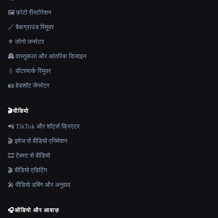
🖼️ फ़ोटो रीस्टोरेशन
🪄 बैकग्राउंड रिमूवर
⚜️ लोगो जनरेटर
🏯 वास्तुकला और आंतरिक डिजाइन
💧 वॉटरमार्क रिमूवर
🪪 हेडशॉट जेनरेटर
🎬
वीडियो
📲 TikTok और शॉर्ट्स क्रिएटर
🎬 इमेज से वीडियो एनिमेशन
🎞️ टेक्स्ट से वीडियो
🎬 वीडियो एडिटिंग
🎤 वीडियो डबिंग और अनुवाद
🎧
ऑडियो और आवाज़