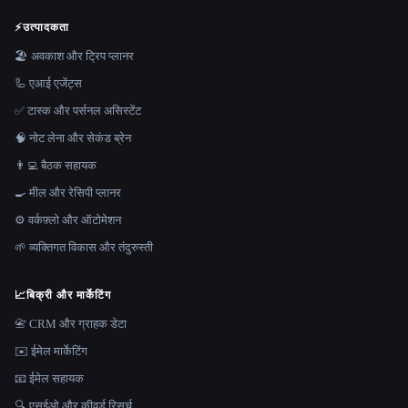
⚡
उत्पादकता
🏖 अवकाश और ट्रिप प्लानर
🦾 एआई एजेंट्स
✅ टास्क और पर्सनल असिस्टेंट
🧠 नोट लेना और सेकंड ब्रेन
👨‍💻 बैठक सहायक
🍳 मील और रेसिपी प्लानर
⚙️ वर्कफ़्लो और ऑटोमेशन
🌱 व्यक्तिगत विकास और तंदुरुस्ती
📈
बिक्री और मार्केटिंग
📇 CRM और ग्राहक डेटा
✉️ ईमेल मार्केटिंग
📧 ईमेल सहायक
🔍 एसईओ और कीवर्ड रिसर्च