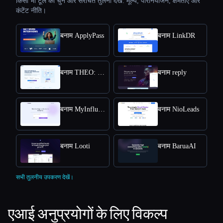
किसी भी टूल को चुनें और संरचित तुलना देखें: मूल्य, परिनियोजन, क्षमताएँ और
कंटेंट नीति।
बनाम ApplyPass
बनाम LinkDR
बनाम THEO: Context-aware Strategic Co-Pilot
बनाम reply
बनाम MyInfluencer
बनाम NioLeads
बनाम Looti
बनाम BaruaAI
सभी तुलनीय उपकरण देखें।
एआई अनुप्रयोगों के लिए विकल्प