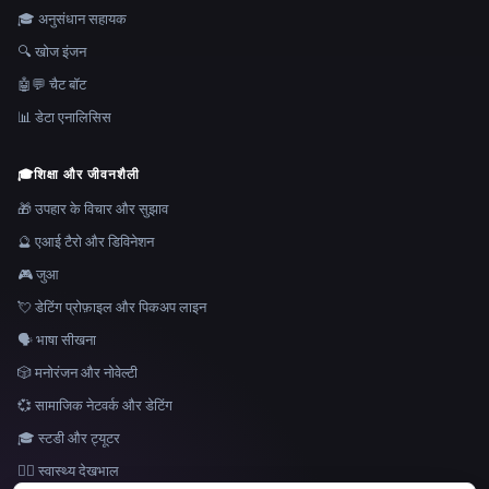
🎓 अनुसंधान सहायक
🔍 खोज इंजन
🤖💬 चैट बॉट
📊 डेटा एनालिसिस
🎓
शिक्षा और जीवनशैली
🎁 उपहार के विचार और सुझाव
🔮 एआई टैरो और डिविनेशन
🎮 जुआ
💘 डेटिंग प्रोफ़ाइल और पिकअप लाइन
🗣️ भाषा सीखना
🎲 मनोरंजन और नोवेल्टी
💞 सामाजिक नेटवर्क और डेटिंग
🎓 स्टडी और ट्यूटर
👩‍⚕️ स्वास्थ्य देखभाल
भाषा