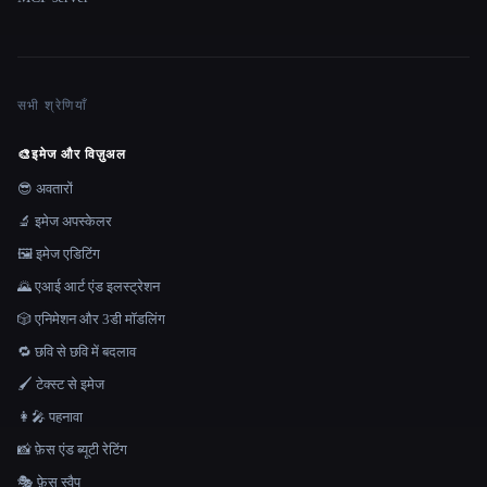
सभी श्रेणियाँ
🎨
इमेज और विज़ुअल
😎 अवतारों
🔬 इमेज अपस्केलर
🖼️ इमेज एडिटिंग
🌄 एआई आर्ट एंड इलस्ट्रेशन
🎲 एनिमेशन और 3डी मॉडलिंग
🔁 छवि से छवि में बदलाव
🖌️ टेक्स्ट से इमेज
👩‍🎤 पहनावा
📸 फ़ेस एंड ब्यूटी रेटिंग
🎭 फ़ेस स्वैप