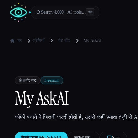
Search 4,000+ AI tools…
⌘
K
घर
श्रेणियाँ
चैट बॉट
My AskAI
🤖💬
चैट बॉट
Freemium
My AskAI
कॉफ़ी बनाने में जितनी जल्दी होती है, उससे कहीं ज़्यादा तेज़ी से A
मिलने जाना
My AskAI
↗︎
समीक्षा पढ़ें ↓︎
Save