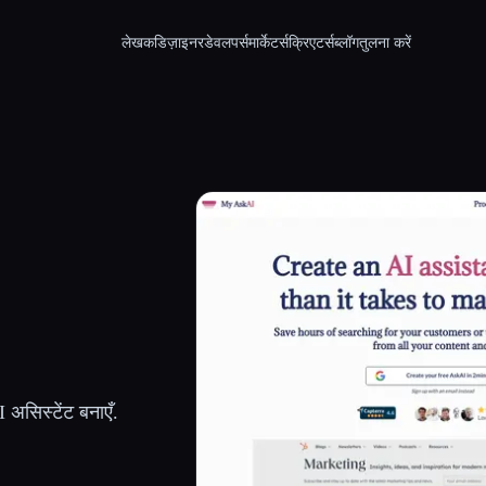
लेखक
डिज़ाइनर
डेवलपर्स
मार्केटर्स
क्रिएटर्स
ब्लॉग
तुलना करें
I असिस्टेंट बनाएँ.