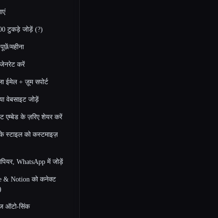
एं
0 टुकड़े जोड़ें (?)
ूछें/महीना
जेनरेट करें
ा ईमेल + ज़ूम सपोर्ट
या वेबसाइट जोड़ें
ट एम्बेड के ज़रिए शेयर करें
के स्टाइल को कस्टमाइज़
जैपियर, WhatsApp में जोड़ें
 & Notion को कनेक्ट
)
पेज ऑटो-सिंक