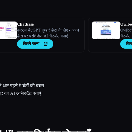
Chatbase
Owlbo
कस्टम चैटGPT तुम्हारे डेटा के लिए - अपने
Owlbot
डेटा पर प्रशिक्षित AI चैटबोट बनाएँ
चैटबोट स
के साथ 
मिलने जाना
मिल
ताकि तुम्
तुरंत प
और पढ़ने में घंटों की बचत
खुद का AI असिस्टेंट बनाएं।