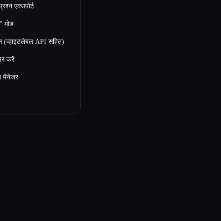
्रश्न एक्सपोर्ट
'' मोड
ेस (व्हाइटलेबल API सहित)
चर करें
 मैनेजर