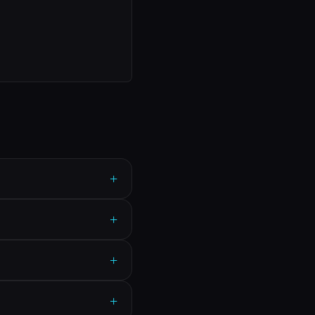
+
+
+
+