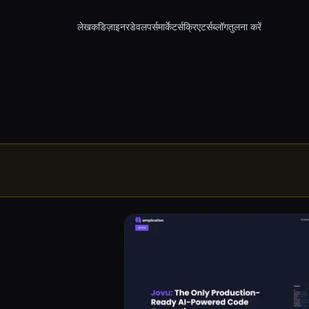
लेखक
डिज़ाइनर
डेवलपर्स
मार्केटर्स
क्रिएटर्स
ब्लॉग
तुलना करें