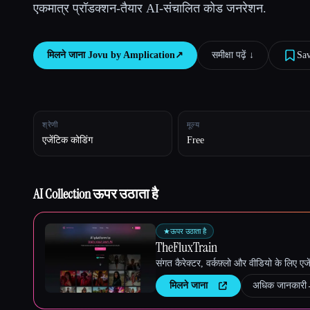
एकमात्र प्रॉडक्शन-तैयार AI-संचालित कोड जनरेशन.
मिलने जाना
Jovu by Amplication
↗︎
समीक्षा पढ़ें ↓︎
Sa
Esc
श्रेणी
मूल्य
एजेंटिक कोडिंग
Free
AI Collection ऊपर उठाता है
★
ऊपर उठाता है
TheFluxTrain
संगत कैरेक्टर, वर्कफ़्लो और वीडियो के लिए ए
मिलने जाना
अधिक जानकारी