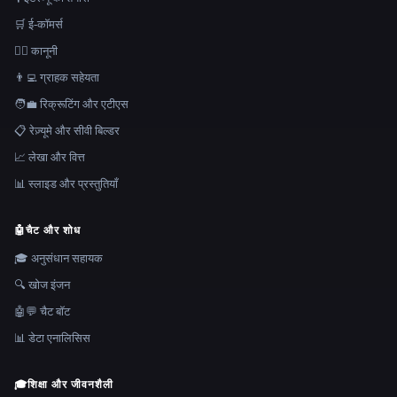
🛒 ई-कॉमर्स
👩‍⚖️ कानूनी
👨‍💻 ग्राहक सहेयता
🧑‍💼 रिक्रूटिंग और एटीएस
📋 रेज़्यूमे और सीवी बिल्डर
📈 लेखा और वित्त
📊 स्लाइड और प्रस्तुतियाँ
🤖
चैट और शोध
🎓 अनुसंधान सहायक
🔍 खोज इंजन
🤖💬 चैट बॉट
📊 डेटा एनालिसिस
🎓
शिक्षा और जीवनशैली