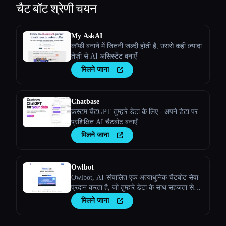
चैट बॉट
श्रेणी चयन
My AskAI
कॉफ़ी बनाने में जितनी जल्दी होती है, उससे कहीं ज़्यादा
तेज़ी से AI असिस्टेंट बनाएँ
मिलने जाना
Chatbase
कस्टम चैटGPT तुम्हारे डेटा के लिए - अपने डेटा पर
प्रशिक्षित AI चैटबोट बनाएँ
मिलने जाना
Owlbot
Owlbot, AI-संचालित एक अत्याधुनिक चैटबोट सेवा
प्रदान करता है, जो तुम्हारे डेटा के साथ सहजता से
इंटीग्रेट हो जाती है, ताकि तुम्हेंं, तुम्हारे ग्राहकों या
मिलने जाना
तुम्हारी टीम को तुरंत प्रतिसाद मिले।