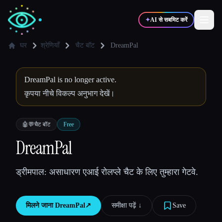
✦
AI से सबमिट करें
घर
श्रेणियाँ
चैट बॉट
DreamPal
✍️
🎨
लेखक
डिज़ाइनर
DreamPal is no longer active.
कृपया नीचे विकल्प अनुभाग देखें।
💻
📈
डेवलपर्स
मार्केटर्स
🤖💬
चैट बॉट
Free
🎓
🎬
DreamPal
विद्यार्थी
क्रिएटर्स
ड्रीमपाल: असाधारण एआई रोलप्ले चैट के लिए तुम्हारा गेटवे.
ब्लॉग
मिलने जाना
DreamPal
↗︎
समीक्षा पढ़ें ↓︎
Save
टूल्स की तुलना करें