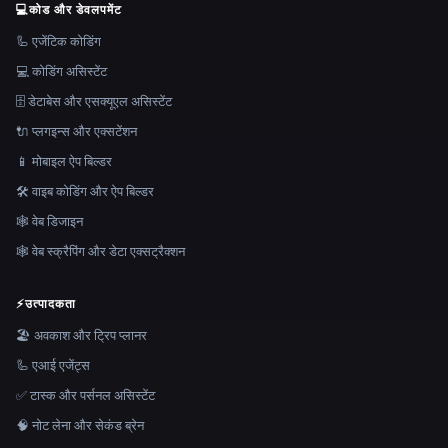
💻
कोड और डेवलपमेंट
🦾 एजेंटिक कोडिंग
💻 कोडिंग असिस्टेंट
🗄️ डेटाबेस और एसक्यूएल असिस्टेंट
🔌 प्लगइन्स और एक्सटेंशन
📱 मोबाइल ऐप बिल्डर
🛠️ वाइब कोडिंग और ऐप बिल्डर
🕸 वेब डिजाइन
🕸️ वेब स्क्रैपिंग और डेटा एक्सट्रैक्शन
⚡
उत्पादकता
🏖 अवकाश और ट्रिप प्लानर
🦾 एआई एजेंट्स
✅ टास्क और पर्सनल असिस्टेंट
🧠 नोट लेना और सेकंड ब्रेन