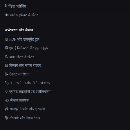
🎙️ वॉइस क्लोनिंग
🔊 साउंड इफ़ेक्ट जेनरेटर
✍️
टेक्स्ट और लेखन
📄 PDF और डॉक्यूमेंट टूल
🕵️ एआई डिटेक्टर और ह्यूमनाइज़र
📝 कवर लेटर जेनरेटर
📖 किताब और नावेल राइटर
📝 टेक्स्ट जनरेशन
🏷️ नाम, स्लोगन और नेमिंग जेनरेटर
💡 प्रॉम्प्ट लाइब्रेरी एंड इंजीनियरिंग
✍️ लेखन सहायक
📠 सामग्री निर्माण और एसईओ
📚 होमवर्क और निबंध हेल्पर