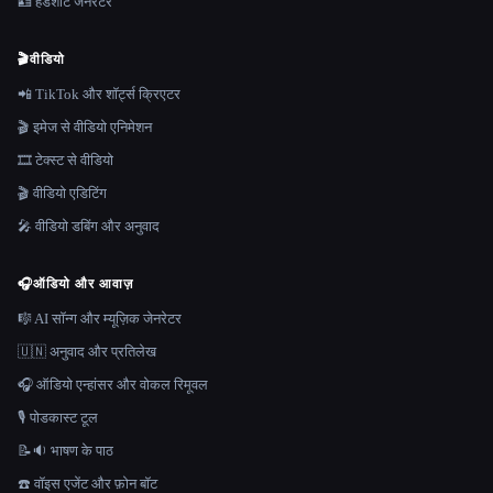
🪪 हेडशॉट जेनरेटर
🎬
वीडियो
📲 TikTok और शॉर्ट्स क्रिएटर
🎬 इमेज से वीडियो एनिमेशन
🎞️ टेक्स्ट से वीडियो
🎬 वीडियो एडिटिंग
🎤 वीडियो डबिंग और अनुवाद
🎧
ऑडियो और आवाज़
🎼 AI सॉन्ग और म्यूज़िक जेनरेटर
🇺🇳 अनुवाद और प्रतिलेख
🎧 ऑडियो एन्हांसर और वोकल रिमूवल
🎙️ पोडकास्ट टूल
📝🔉 भाषण के पाठ
☎️ वॉइस एजेंट और फ़ोन बॉट