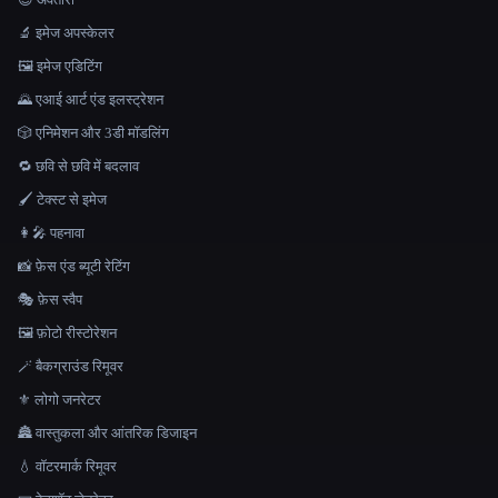
🔬 इमेज अपस्केलर
🖼️ इमेज एडिटिंग
🌄 एआई आर्ट एंड इलस्ट्रेशन
🎲 एनिमेशन और 3डी मॉडलिंग
🔁 छवि से छवि में बदलाव
🖌️ टेक्स्ट से इमेज
👩‍🎤 पहनावा
📸 फ़ेस एंड ब्यूटी रेटिंग
🎭 फ़ेस स्वैप
🖼️ फ़ोटो रीस्टोरेशन
🪄 बैकग्राउंड रिमूवर
⚜️ लोगो जनरेटर
🏯 वास्तुकला और आंतरिक डिजाइन
💧 वॉटरमार्क रिमूवर