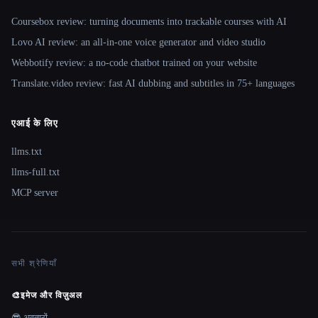
Coursebox review: turning documents into trackable courses with AI
Lovo AI review: an all-in-one voice generator and video studio
Webbotify review: a no-code chatbot trained on your website
Translate.video review: fast AI dubbing and subtitles in 75+ languages
एआई के लिए
llms.txt
llms-full.txt
MCP server
सभी श्रेणियाँ
🎨
इमेज और विज़ुअल
😎 अवतारों