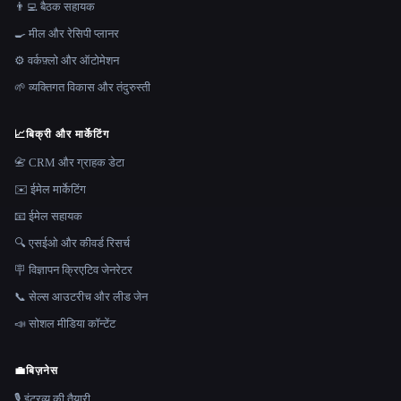
👨‍💻 बैठक सहायक
🍳 मील और रेसिपी प्लानर
⚙️ वर्कफ़्लो और ऑटोमेशन
🌱 व्यक्तिगत विकास और तंदुरुस्ती
📈
बिक्री और मार्केटिंग
📇 CRM और ग्राहक डेटा
✉️ ईमेल मार्केटिंग
📧 ईमेल सहायक
🔍 एसईओ और कीवर्ड रिसर्च
🪧 विज्ञापन क्रिएटिव जेनरेटर
📞 सेल्स आउटरीच और लीड जेन
📣 सोशल मीडिया कॉन्टेंट
💼
बिज़नेस
🎙️ इंटरव्यू की तैयारी