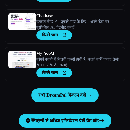
प्रतिसाद मिले।
Chatbase
कस्टम चैटGPT तुम्हारे डेटा के लिए - अपने डेटा पर
प्रशिक्षित AI चैटबोट बनाएँ
मिलने जाना
My AskAI
कॉफ़ी बनाने में जितनी जल्दी होती है, उससे कहीं ज़्यादा तेज़ी
से AI असिस्टेंट बनाएँ
मिलने जाना
सभी DreamPal विकल्प देखें →
🤖💬
श्रेणी से अधिक एप्लिकेशन देखें
चैट बॉट