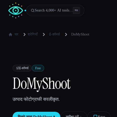
Search 4,000+ AI tools…
⌘
K
घर
श्रेणियाँ
ई-कॉमर्स
DoMyShoot
🛒
ई-कॉमर्स
Free
DoMyShoot
उत्पाद फोटोग्राफी सरलीकृत.
मिलने जाना
DoMyShoot
↗︎
समीक्षा पढ़ें ↓︎
Save