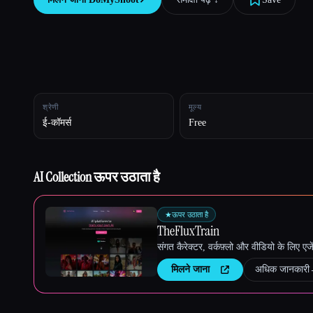
Esc
श्रेणी
मूल्य
ई-कॉमर्स
Free
AI Collection ऊपर उठाता है
★
ऊपर उठाता है
TheFluxTrain
संगत कैरेक्टर, वर्कफ़्लो और वीडियो के लिए ए
मिलने जाना
अधिक जानकारी