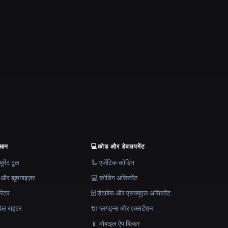
ेखन
💻
कोड और डेवलपमेंट
मेंट टूल
🦾 एजेंटिक कोडिंग
 और ह्यूमनाइज़र
💻 कोडिंग असिस्टेंट
रेटर
🗄️ डेटाबेस और एसक्यूएल असिस्टेंट
ेल राइटर
🔌 प्लगइन्स और एक्सटेंशन
न
📱 मोबाइल ऐप बिल्डर