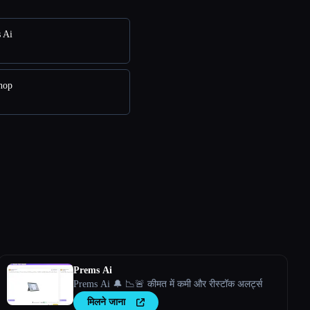
 Ai
hop
Prems Ai
Prems Ai 🔔 📉🚨 कीमत में कमी और रीस्टॉक अलर्ट्स
मिलने जाना