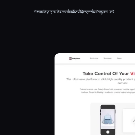
लेखक
डिज़ाइनर
डेवलपर्स
मार्केटर्स
क्रिएटर्स
ब्लॉग
तुलना करें