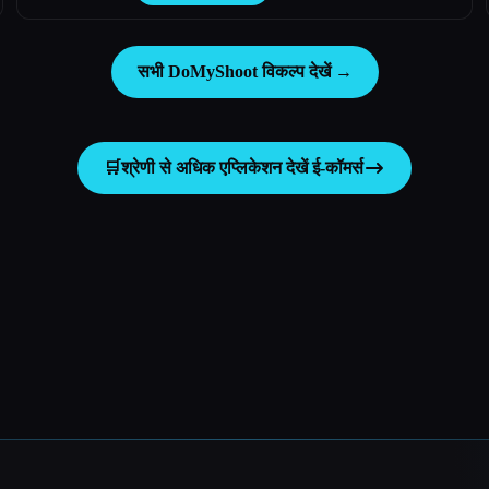
सभी DoMyShoot विकल्प देखें →
🛒
श्रेणी से अधिक एप्लिकेशन देखें
ई-कॉमर्स