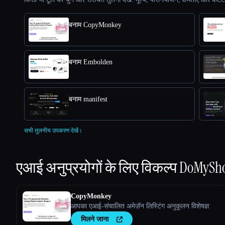
बनाम CopyMonkey
बनाम Embolden
बनाम manifest
सभी तुलनीय उपकरण देखें।
एआई अनुप्रयोगों के लिए विकल्प
DoMySho
CopyMonkey
आपका एआई-संचालित अमेज़ॅन लिस्टिंग अनुकूलन विशेषज्ञ
मिलने जाना