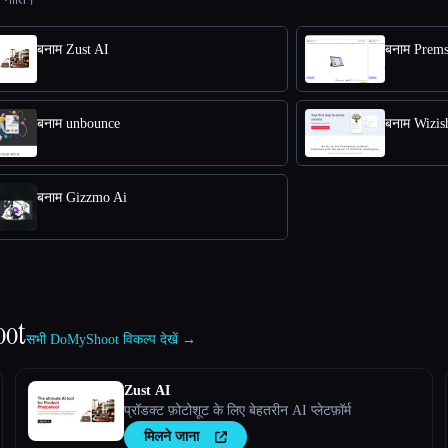
बनाम Zust AI
बनाम Prems
बनाम unbounce
बनाम Wizis
बनाम Gizzmo Ai
ot
सभी DoMyShoot विकल्प देखें →
Zust AI
प्रॉडक्ट फ़ोटोशूट के लिए बेहतरीन AI प्लेटफ़ॉर्म
मिलने जाना