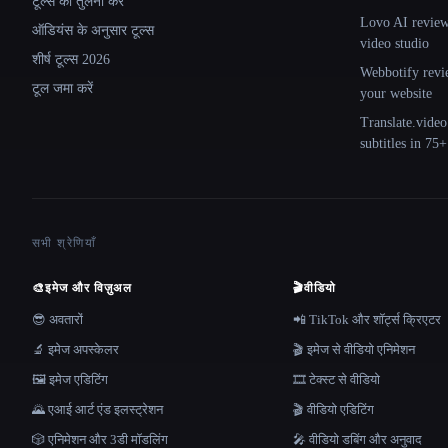
टूल्स की तुलना करें
Lovo AI review:
ऑडियंस के अनुसार टूल्स
video studio
शीर्ष टूल्स 2026
Webbotify revi
टूल जमा करें
your website
Translate.video
subtitles in 75
सभी श्रेणियाँ
🎨
इमेज और विज़ुअल
🎬
वीडियो
😎 अवतारों
📲 TikTok और शॉर्ट्स क्रिएटर
🔬 इमेज अपस्केलर
🎬 इमेज से वीडियो एनिमेशन
🖼️ इमेज एडिटिंग
🎞️ टेक्स्ट से वीडियो
🌄 एआई आर्ट एंड इलस्ट्रेशन
🎬 वीडियो एडिटिंग
🎲 एनिमेशन और 3डी मॉडलिंग
🎤 वीडियो डबिंग और अनुवाद