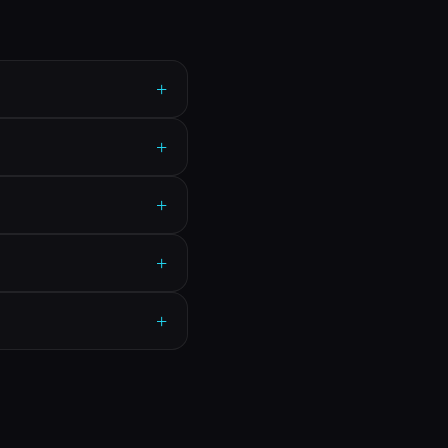
+
+
+
+
+