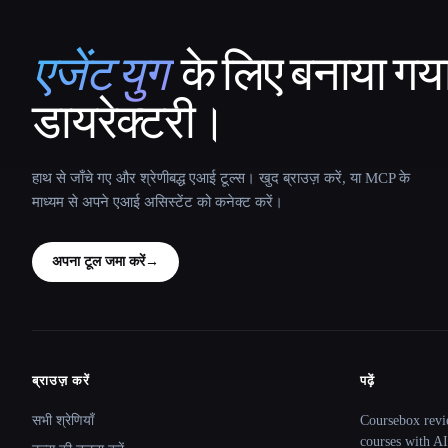
एजेंट युग
के लिए बनाया गय
That AI Collection
डायरेक्टरी।
हाथ से जाँचे गए और श्रेणीबद्ध एआई टूल्स। खुद ब्राउज़ करें, या MCP के
माध्यम से अपने एआई असिस्टेंट को कनेक्ट करें।
अपना टूल जमा करें
→
ब्राउज़ करें
पढ़ें
Site navigation
सभी श्रेणियाँ
Coursebox revi
courses with AI