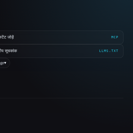
ेंट जोड़ें
MCP
ीय सूचकांक
LLMS.TXT
ge
▾