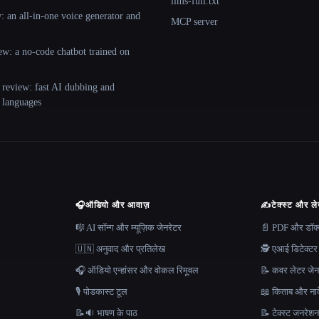
llms-full.txt
 an all-in-one voice generator and
MCP server
ew: a no-code chatbot trained on
 review: fast AI dubbing and
+ languages
🎧
ऑडियो और आवाज़
✍️
टेक्स्ट और ल
🎼 AI सॉन्ग और म्यूज़िक जेनरेटर
📄 PDF और डॉक्यू
🇺🇳 अनुवाद और प्रतिलेख
🕵️ एआई डिटेक्टर
🎧 ऑडियो एन्हांसर और वोकल रिमूवल
📝 कवर लेटर जेन
🎙️ पोडकास्ट टूल
📖 किताब और नाव
📝🔉 भाषण के पाठ
📝 टेक्स्ट जनरेश