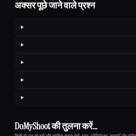
अक्सर पूछे जाने वाले प्रश्न
DoMyShoot की तुलना करें…
किसी भी टूल को चुनें और संरचित तुलना देखें: मूल्य, परिनियोजन, क्षमताएँ और कंटें