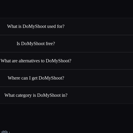
What is DoMyShoot used for?
Is DoMyShoot free?
What are alternatives to DoMyShoot?
Where can I get DoMyShoot?
What category is DoMyShoot in?
ट नीति।