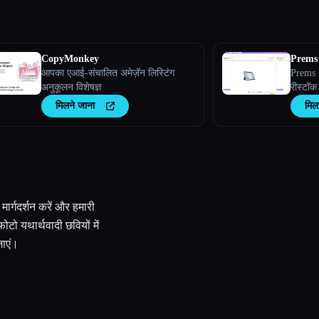
CopyMonkey
Prems
आपका एआई-संचालित अमेज़ॅन लिस्टिंग
Prems 
अनुकूलन विशेषज्ञ
रीस्टॉक
मिलने जाना
मिल
र्गदर्शन करें और हमारी
ोटो यथार्थवादी छवियों में
जाएं।