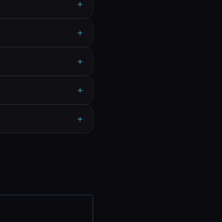
+
+
+
+
+