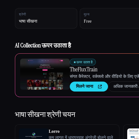
श्रेणी
मूल्य
भाषा सीखना
Free
Esc
AI Collection ऊपर उठाता है
★
ऊपर उठाता है
TheFluxTrain
संगत कैरेक्टर, वर्कफ़्लो और वीडियो के लिए ए
मिलने जाना
अधिक जानकारी
भाषा सीखना
श्रेणी चयन
Lorro
कम लागत में धाराप्रवाह अंग्रेजी बोलने वाले