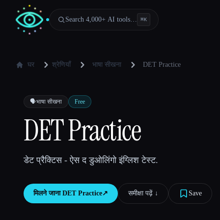
Search 4,000+ AI tools…
⌘
K
घर
श्रेणियाँ
भाषा सीखना
DET Practice
🗣️
भाषा सीखना
Free
DET Practice
डेट प्रैक्टिस - ऐस द डुओलिंगो इंग्लिश टेस्ट.
मिलने जाना
DET Practice
↗︎
समीक्षा पढ़ें ↓︎
Save