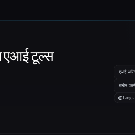
ा एआई टूल्स
एआई असिस्ट
मशीन-पठन
Langua