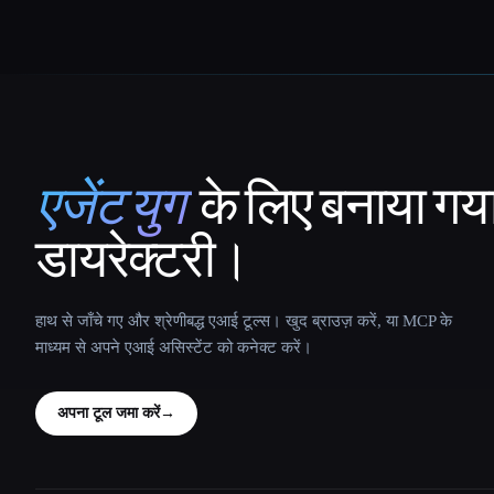
एजेंट युग
के लिए बनाया गय
That AI Collection
डायरेक्टरी।
हाथ से जाँचे गए और श्रेणीबद्ध एआई टूल्स। खुद ब्राउज़ करें, या MCP के
माध्यम से अपने एआई असिस्टेंट को कनेक्ट करें।
अपना टूल जमा करें
→