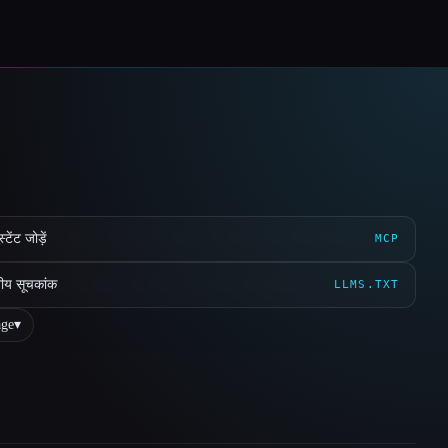
ेंट जोड़ें
MCP
ीय सूचकांक
LLMS.TXT
ge
▾