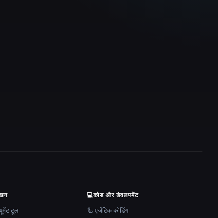
ेखन
💻
कोड और डेवलपमेंट
मेंट टूल
🦾 एजेंटिक कोडिंग