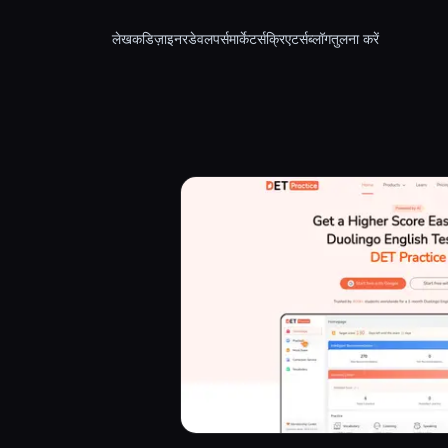
लेखक
डिज़ाइनर
डेवलपर्स
मार्केटर्स
क्रिएटर्स
ब्लॉग
तुलना करें