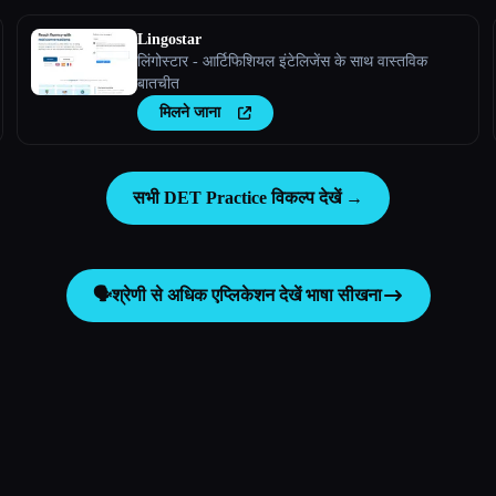
Lingostar
लिंगोस्टार - आर्टिफिशियल इंटेलिजेंस के साथ वास्तविक
बातचीत
मिलने जाना
सभी DET Practice विकल्प देखें →
🗣️
श्रेणी से अधिक एप्लिकेशन देखें
भाषा सीखना