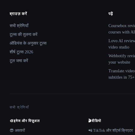
ब्राउज़ करें
पढ़ें
Site navigation
सभी श्रेणियाँ
Coursebox revi
courses with AI
टूल्स की तुलना करें
Lovo AI review:
ऑडियंस के अनुसार टूल्स
video studio
शीर्ष टूल्स 2026
Webbotify revi
टूल जमा करें
your website
Translate.video
subtitles in 75
सभी श्रेणियाँ
🎨
इमेज और विज़ुअल
🎬
वीडियो
😎 अवतारों
📲 TikTok और शॉर्ट्स क्रिएटर