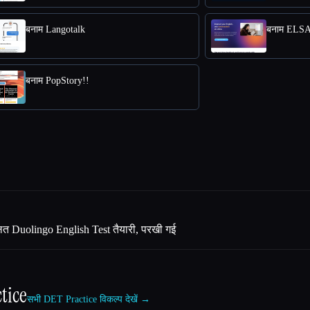
बनाम Langotalk
बनाम EL
बनाम PopStory!!
ित Duolingo English Test तैयारी, परखी गई
tice
सभी DET Practice विकल्प देखें →