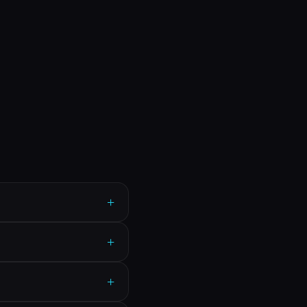
+
+
+