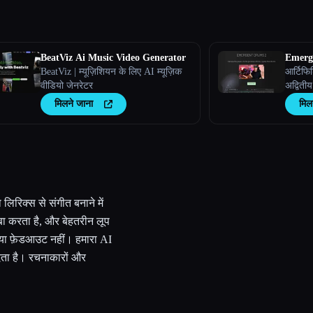
BeatViz Ai Music Video Generator
Emerg
BeatViz | म्यूज़िशियन के लिए AI म्यूज़िक
आर्टिफि
वीडियो जेनरेटर
अद्वितीय
मिलने जाना
मिल
लिरिक्स से संगीत बनाने में
ा करता है, और बेहतरीन लूप
ट या फ़ेडआउट नहीं। हमारा AI
ल देता है। रचनाकारों और