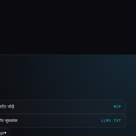
ेंट जोड़ें
MCP
ीय सूचकांक
LLMS.TXT
ge
▾