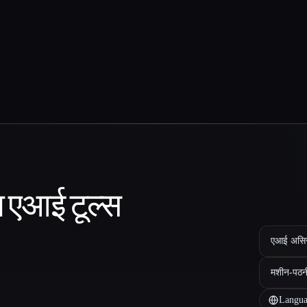
ा एआई टूल्स
एआई असिस्ट
मशीन-पठन
Langua