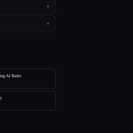
+
+
ing AI Radio
y