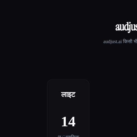
audjus
audjust.ai
किसी भी
लाइट
14