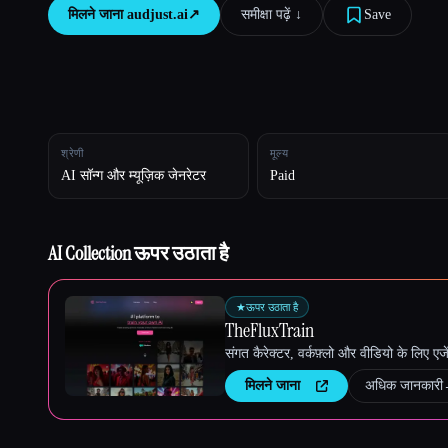
मिलने जाना
audjust.ai
↗︎
समीक्षा पढ़ें ↓︎
Save
Esc
श्रेणी
मूल्य
AI सॉन्ग और म्यूज़िक जेनरेटर
Paid
AI Collection ऊपर उठाता है
★
ऊपर उठाता है
TheFluxTrain
संगत कैरेक्टर, वर्कफ़्लो और वीडियो के लिए ए
मिलने जाना
अधिक जानकारी