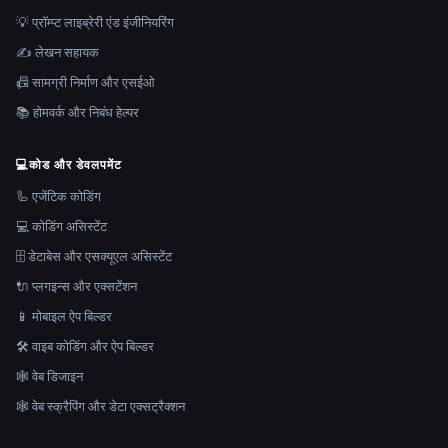
💡 प्रॉम्प्ट लाइब्रेरी एंड इंजीनियरिंग
✍️ लेखन सहायक
📠 सामग्री निर्माण और एसईओ
📚 होमवर्क और निबंध हेल्पर
💻
कोड और डेवलपमेंट
🦾 एजेंटिक कोडिंग
💻 कोडिंग असिस्टेंट
🗄️ डेटाबेस और एसक्यूएल असिस्टेंट
🔌 प्लगइन्स और एक्सटेंशन
📱 मोबाइल ऐप बिल्डर
🛠️ वाइब कोडिंग और ऐप बिल्डर
🕸 वेब डिजाइन
🕸️ वेब स्क्रैपिंग और डेटा एक्सट्रैक्शन