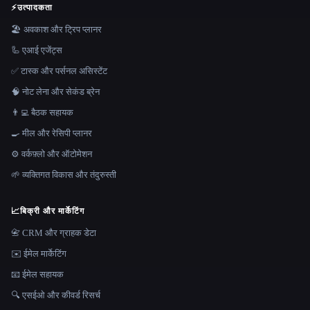
⚡
उत्पादकता
🏖 अवकाश और ट्रिप प्लानर
🦾 एआई एजेंट्स
✅ टास्क और पर्सनल असिस्टेंट
🧠 नोट लेना और सेकंड ब्रेन
👨‍💻 बैठक सहायक
🍳 मील और रेसिपी प्लानर
⚙️ वर्कफ़्लो और ऑटोमेशन
🌱 व्यक्तिगत विकास और तंदुरुस्ती
📈
बिक्री और मार्केटिंग
📇 CRM और ग्राहक डेटा
✉️ ईमेल मार्केटिंग
📧 ईमेल सहायक
🔍 एसईओ और कीवर्ड रिसर्च