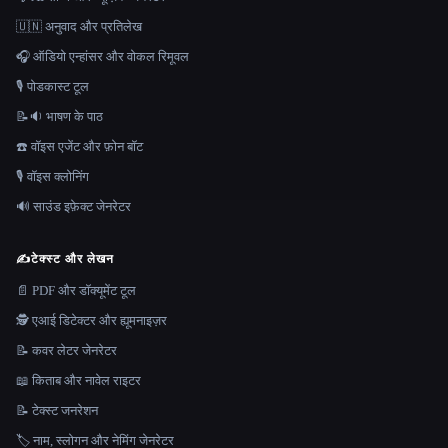
🇺🇳 अनुवाद और प्रतिलेख
🎧 ऑडियो एन्हांसर और वोकल रिमूवल
🎙️ पोडकास्ट टूल
📝🔉 भाषण के पाठ
☎️ वॉइस एजेंट और फ़ोन बॉट
🎙️ वॉइस क्लोनिंग
🔊 साउंड इफ़ेक्ट जेनरेटर
✍️
टेक्स्ट और लेखन
📄 PDF और डॉक्यूमेंट टूल
🕵️ एआई डिटेक्टर और ह्यूमनाइज़र
📝 कवर लेटर जेनरेटर
📖 किताब और नावेल राइटर
📝 टेक्स्ट जनरेशन
🏷️ नाम, स्लोगन और नेमिंग जेनरेटर