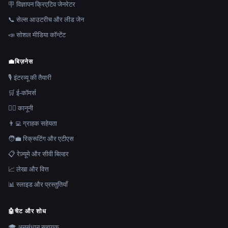
🪧 विज्ञापन क्रिएटिव जेनरेटर
📞 सेल्स आउटरीच और लीड जेन
📣 सोशल मीडिया कॉन्टेंट
💼
बिज़नेस
🎙️ इंटरव्यू की तैयारी
🛒 ई-कॉमर्स
👩‍⚖️ कानूनी
👨‍💻 ग्राहक सहेयता
🧑‍💼 रिक्रूटिंग और एटीएस
📋 रेज़्यूमे और सीवी बिल्डर
📈 लेखा और वित्त
📊 स्लाइड और प्रस्तुतियाँ
🤖
चैट और शोध
🎓 अनुसंधान सहायक