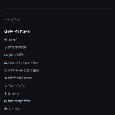
सभी श्रेणियाँ
🎨
इमेज और विज़ुअल
😎 अवतारों
🔬 इमेज अपस्केलर
🖼️ इमेज एडिटिंग
🌄 एआई आर्ट एंड इलस्ट्रेशन
🎲 एनिमेशन और 3डी मॉडलिंग
🔁 छवि से छवि में बदलाव
🖌️ टेक्स्ट से इमेज
👩‍🎤 पहनावा
📸 फ़ेस एंड ब्यूटी रेटिंग
🎭 फ़ेस स्वैप