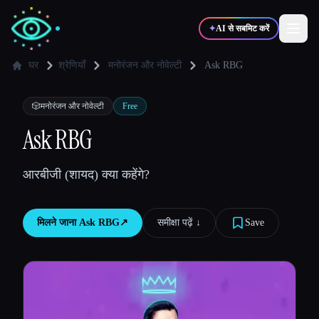
✦
AI से सबमिट करें
घर
श्रेणियाँ
मनोरंजन और नोवेल्टी
Ask RBG
✍️
🎨
लेखक
डिज़ाइनर
🎲
मनोरंजन और नोवेल्टी
Free
Ask RBG
💻
📈
डेवलपर्स
मार्केटर्स
आरबीजी (शायद) क्या कहेंगे?
🎓
🎬
विद्यार्थी
क्रिएटर्स
मिलने जाना
Ask RBG
↗︎
समीक्षा पढ़ें ↓︎
Save
ब्लॉग
टूल्स की तुलना करें