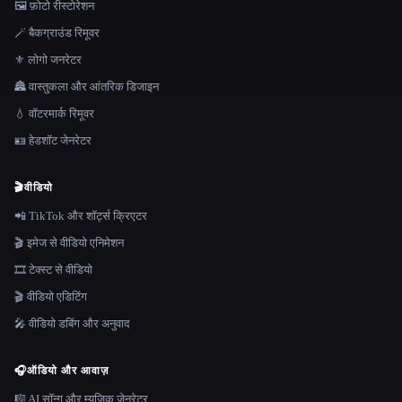
🖼️ फ़ोटो रीस्टोरेशन
🪄 बैकग्राउंड रिमूवर
⚜️ लोगो जनरेटर
🏯 वास्तुकला और आंतरिक डिजाइन
💧 वॉटरमार्क रिमूवर
🪪 हेडशॉट जेनरेटर
🎬
वीडियो
📲 TikTok और शॉर्ट्स क्रिएटर
🎬 इमेज से वीडियो एनिमेशन
🎞️ टेक्स्ट से वीडियो
🎬 वीडियो एडिटिंग
🎤 वीडियो डबिंग और अनुवाद
🎧
ऑडियो और आवाज़
🎼 AI सॉन्ग और म्यूज़िक जेनरेटर