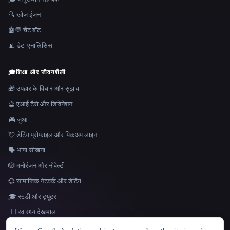
🔍 खोज इंजन
🤖💬 चैट बॉट
📊 डेटा एनालिसिस
🎓
शिक्षा और जीवनशैली
🎁 उपहार के विचार और सुझाव
🔮 एआई टैरो और डिविनेशन
🎮 जुआ
💘 डेटिंग प्रोफ़ाइल और पिकअप लाइन
🗣️ भाषा सीखना
🎲 मनोरंजन और नोवेल्टी
💞 सामाजिक नेटवर्क और डेटिंग
🎓 स्टडी और ट्यूटर
👩‍⚕️ स्वास्थ्य देखभाल
भाषा