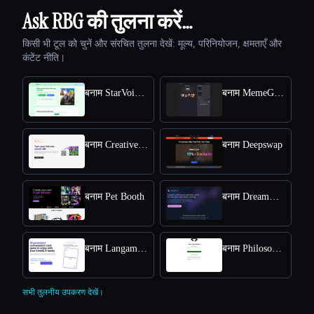
Ask RBG की तुलना करें…
किसी भी टूल को चुनें और संरचित तुलना देखें: मूल्य, परिनियोजन, क्षमताएँ और
कंटेंट नीति।
बनाम StarVoiceAi
बनाम MemeGenAI
बनाम Creative QR codes using AI
बनाम Deepswap
बनाम Pet Booth
बनाम DreamGen: AI role-playing and strory-writing
बनाम Langame card game
बनाम Philosophy
सभी तुलनीय उपकरण देखें।