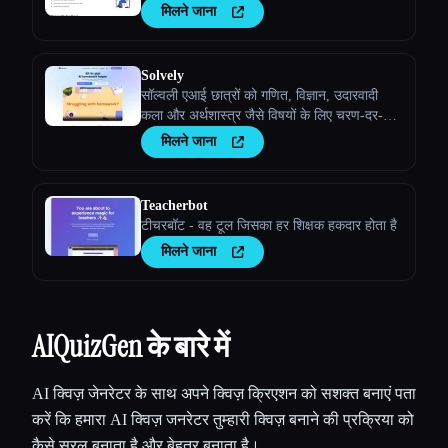
मिलने जाना
Solvely
सॉल्वली एआई छात्रों को गणित, विज्ञान, उदारवादी
कला और अर्थशास्त्र जैसे विषयों के लिए चरण-दर-
चरण स्पष्टीकरण देकर, सीखने को आसान और कुशल
मिलने जाना
बनाकर होमवर्क की समस्याओं को हल करने में मदद
करता है।
Teacherbot
टीचरबॉट - वह टूल जिसका हर शिक्षक हकदार होता है
मिलने जाना
AIQuizGen के बारे में
AI क्विज़ जेनरेटर के साथ अपने क्विज़ क्रिएशन को सशक्त बनाएं पता
करें कि हमारा AI क्विज़ जनरेटर तुम्हारी क्विज़ बनाने की प्रक्रिया को
कैसे सरल बनाता है और बेहतर बनाता है।