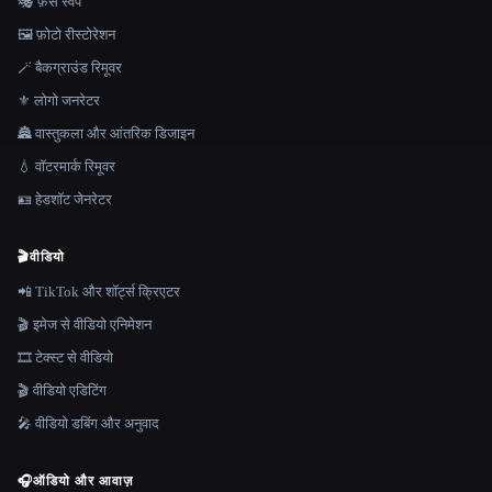
🎭 फ़ेस स्वैप
🖼️ फ़ोटो रीस्टोरेशन
🪄 बैकग्राउंड रिमूवर
⚜️ लोगो जनरेटर
🏯 वास्तुकला और आंतरिक डिजाइन
💧 वॉटरमार्क रिमूवर
🪪 हेडशॉट जेनरेटर
🎬
वीडियो
📲 TikTok और शॉर्ट्स क्रिएटर
🎬 इमेज से वीडियो एनिमेशन
🎞️ टेक्स्ट से वीडियो
🎬 वीडियो एडिटिंग
🎤 वीडियो डबिंग और अनुवाद
🎧
ऑडियो और आवाज़