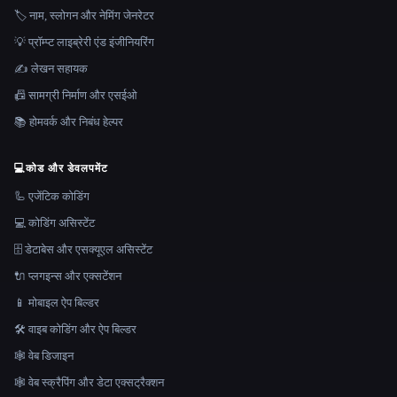
🏷️ नाम, स्लोगन और नेमिंग जेनरेटर
💡 प्रॉम्प्ट लाइब्रेरी एंड इंजीनियरिंग
✍️ लेखन सहायक
📠 सामग्री निर्माण और एसईओ
📚 होमवर्क और निबंध हेल्पर
💻
कोड और डेवलपमेंट
🦾 एजेंटिक कोडिंग
💻 कोडिंग असिस्टेंट
🗄️ डेटाबेस और एसक्यूएल असिस्टेंट
🔌 प्लगइन्स और एक्सटेंशन
📱 मोबाइल ऐप बिल्डर
🛠️ वाइब कोडिंग और ऐप बिल्डर
🕸 वेब डिजाइन
🕸️ वेब स्क्रैपिंग और डेटा एक्सट्रैक्शन