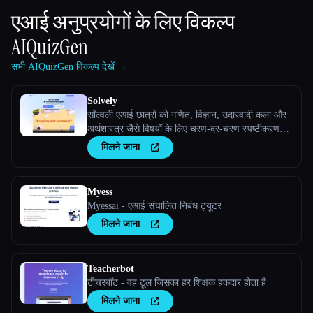
एआई अनुप्रयोगों के लिए विकल्प
AIQuizGen
सभी AIQuizGen विकल्प देखें →
Solvely
सॉल्वली एआई छात्रों को गणित, विज्ञान, उदारवादी कला और
अर्थशास्त्र जैसे विषयों के लिए चरण-दर-चरण स्पष्टीकरण
देकर, सीखने को आसान और कुशल बनाकर होमवर्क की
मिलने जाना
समस्याओं को हल करने में मदद करता है।
Myess
Myessai - एआई संचालित निबंध ट्यूटर
मिलने जाना
Teacherbot
टीचरबॉट - वह टूल जिसका हर शिक्षक हकदार होता है
मिलने जाना