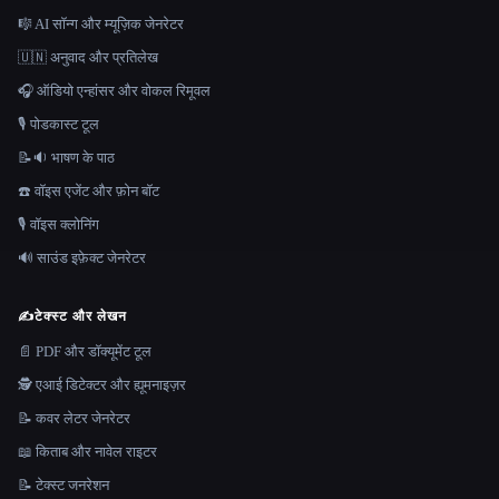
🎼 AI सॉन्ग और म्यूज़िक जेनरेटर
🇺🇳 अनुवाद और प्रतिलेख
🎧 ऑडियो एन्हांसर और वोकल रिमूवल
🎙️ पोडकास्ट टूल
📝🔉 भाषण के पाठ
☎️ वॉइस एजेंट और फ़ोन बॉट
🎙️ वॉइस क्लोनिंग
🔊 साउंड इफ़ेक्ट जेनरेटर
✍️
टेक्स्ट और लेखन
📄 PDF और डॉक्यूमेंट टूल
🕵️ एआई डिटेक्टर और ह्यूमनाइज़र
📝 कवर लेटर जेनरेटर
📖 किताब और नावेल राइटर
📝 टेक्स्ट जनरेशन