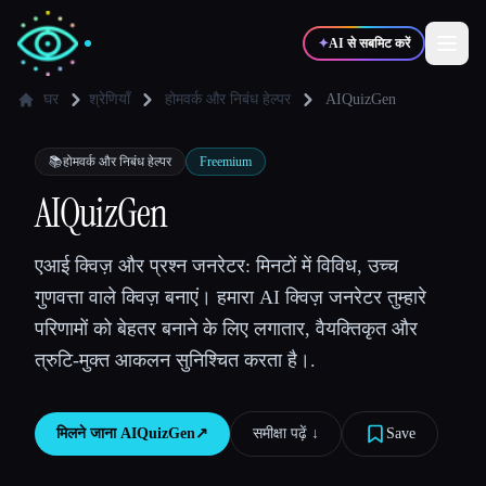
✦
AI से सबमिट करें
घर
श्रेणियाँ
होमवर्क और निबंध हेल्पर
AIQuizGen
✍️
🎨
लेखक
डिज़ाइनर
📚
होमवर्क और निबंध हेल्पर
Freemium
AIQuizGen
💻
📈
डेवलपर्स
मार्केटर्स
एआई क्विज़ और प्रश्न जनरेटर: मिनटों में विविध, उच्च
गुणवत्ता वाले क्विज़ बनाएं। हमारा AI क्विज़ जनरेटर तुम्हारे
🎓
🎬
विद्यार्थी
क्रिएटर्स
परिणामों को बेहतर बनाने के लिए लगातार, वैयक्तिकृत और
त्रुटि-मुक्त आकलन सुनिश्चित करता है।.
ब्लॉग
मिलने जाना
AIQuizGen
↗︎
समीक्षा पढ़ें ↓︎
Save
टूल्स की तुलना करें