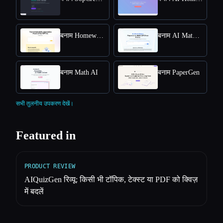
बनाम Homeworkify.im : Master Homework with GPT-4o
बनाम AI Math Solver Powered by Math GPT Free Online
बनाम Math AI
बनाम PaperGen
सभी तुलनीय उपकरण देखें।
Featured in
PRODUCT REVIEW
AIQuizGen रिव्यू: किसी भी टॉपिक, टेक्स्ट या PDF को क्विज़
में बदलें