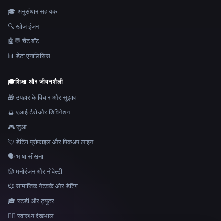
🎓 अनुसंधान सहायक
🔍 खोज इंजन
🤖💬 चैट बॉट
📊 डेटा एनालिसिस
🎓
शिक्षा और जीवनशैली
🎁 उपहार के विचार और सुझाव
🔮 एआई टैरो और डिविनेशन
🎮 जुआ
💘 डेटिंग प्रोफ़ाइल और पिकअप लाइन
🗣️ भाषा सीखना
🎲 मनोरंजन और नोवेल्टी
💞 सामाजिक नेटवर्क और डेटिंग
🎓 स्टडी और ट्यूटर
👩‍⚕️ स्वास्थ्य देखभाल
भाषा