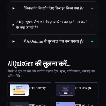
+
ऐक्विज़जेन किसके लिए डिज़ाइन किया गया है?
AiQuizgen जैसे AI क्विज़ जनरेटर का इस्तेमाल करने
+
के क्या फ़ायदे हैं?
+
मैं AiQuizgen से शुरुआत कैसे कर सकता हूँ?
AIQuizGen की तुलना करें…
किसी भी टूल को चुनें और संरचित तुलना देखें: मूल्य, परिनियोजन, क्षमताएँ और
कंटेंट नीति।
बनाम Solvely
बनाम AssignmentGPT AI
बनाम SopCreator
बनाम AI Homework Helper - Apex Vision AI