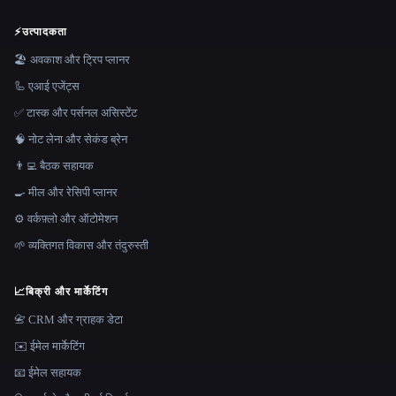
⚡
उत्पादकता
🏖 अवकाश और ट्रिप प्लानर
🦾 एआई एजेंट्स
✅ टास्क और पर्सनल असिस्टेंट
🧠 नोट लेना और सेकंड ब्रेन
👨‍💻 बैठक सहायक
🍳 मील और रेसिपी प्लानर
⚙️ वर्कफ़्लो और ऑटोमेशन
🌱 व्यक्तिगत विकास और तंदुरुस्ती
📈
बिक्री और मार्केटिंग
📇 CRM और ग्राहक डेटा
✉️ ईमेल मार्केटिंग
📧 ईमेल सहायक