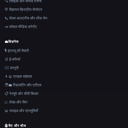
🔍 एसईओ और कीवर्ड रिसर्च
🪧 विज्ञापन क्रिएटिव जेनरेटर
📞 सेल्स आउटरीच और लीड जेन
📣 सोशल मीडिया कॉन्टेंट
💼
बिज़नेस
🎙️ इंटरव्यू की तैयारी
🛒 ई-कॉमर्स
👩‍⚖️ कानूनी
👨‍💻 ग्राहक सहेयता
🧑‍💼 रिक्रूटिंग और एटीएस
📋 रेज़्यूमे और सीवी बिल्डर
📈 लेखा और वित्त
📊 स्लाइड और प्रस्तुतियाँ
🤖
चैट और शोध