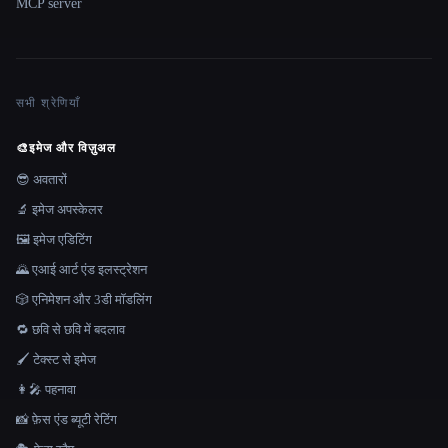
MCP server
सभी श्रेणियाँ
🎨
इमेज और विज़ुअल
😎 अवतारों
🔬 इमेज अपस्केलर
🖼️ इमेज एडिटिंग
🌄 एआई आर्ट एंड इलस्ट्रेशन
🎲 एनिमेशन और 3डी मॉडलिंग
🔁 छवि से छवि में बदलाव
🖌️ टेक्स्ट से इमेज
👩‍🎤 पहनावा
📸 फ़ेस एंड ब्यूटी रेटिंग